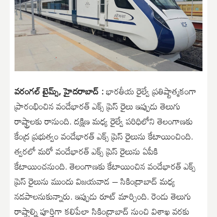
వరంగల్ టైమ్స్, హైదరాబాద్ :
భారతీయ రైల్వే ప్రతిష్టాత్మకంగా
ప్రారంభించిన వందేభారత్ ఎక్స్ ప్రెస్ రైలు ఇప్పుడు తెలుగు
రాష్ట్రాలకు రానుంది. దక్షిణ మధ్య రైల్వే పరిధిలోని తెలంగాణకు
కేంద్ర ప్రభుత్వం వందేభారత్ ఎక్స్ ప్రెస్ రైలును కేటాయించింది.
త్వరలో మరో వందేభారత్ ఎక్స్ ప్రెస్ రైలును ఏపీకి
కేటాయించనుంది. తెలంగాణకు కేటాయించిన వందేభారత్ ఎక్స్
ప్రెస్ రైలును ముందు విజయవాడ – సికింద్రాబాద్ మధ్య
నడపాలనుకున్నారు. ఇప్పుడు రూట్ మార్చింది. రెండు తెలుగు
రాష్ట్రాల్ని పూర్తిగా కలిపేలా సికింద్రాబాద్ నుంచి విశాఖ వరకు