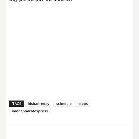
TAGS
kishanreddy
schedule
stops
vandebharatexpress