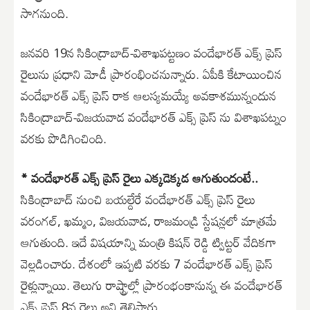
సాగనుంది.
జనవరి 19న సికింద్రాబాద్-విశాఖపట్టణం వందేభారత్ ఎక్స్ ప్రెస్
రైలును ప్రధాని మోడీ ప్రారంభించనున్నారు. ఏపీకి కేటాయించిన
వందేభారత్ ఎక్స్ ప్రెస్ రాక ఆలస్యమయ్యే అవకాశమున్నందున
సికింద్రాబాద్-విజయవాడ వందేభారత్ ఎక్స్ ప్రెస్ ను విశాఖపట్నం
వరకు పొడిగించింది.
* వందేభారత్ ఎక్స్ ప్రెస్ రైలు ఎక్కడెక్కడ ఆగుతుందంటే..
సికింద్రాబాద్ నుంచి బయల్దేరే వందేభారత్ ఎక్స్ ప్రెస్ రైలు
వరంగల్, ఖమ్మం, విజయవాడ, రాజమండ్రి స్టేషన్లలో మాత్రమే
ఆగుతుంది. ఇదే విషయాన్ని మంత్రి కిషన్ రెడ్డి ట్విట్టర్ వేదికగా
వెల్లడించారు. దేశంలో ఇప్పటి వరకు 7 వందేభారత్ ఎక్స్ ప్రెస్
రైళ్లున్నాయి. తెలుగు రాష్ట్రాల్లో ప్రారంభంకానున్న ఈ వందేభారత్
ఎక్స్ ప్రెస్ 8వ రైలు అని తెలిపారు.