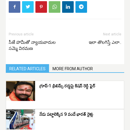
Previous article
Next article
సీజే హామీతో న్యాయవాదుల
ఇలా తొలగిస్తే ఎలా..
సమ్మె విరమణ
RELATED ARTICLES
MORE FROM AUTHOR
గ్రూప్-1 ప్రిలిమ్స్ రద్దుపై కిషన్ రెడ్డి ఫైర్
నేడు పట్టాలెక్కిన 9 వందే భారత్ రైళ్లు