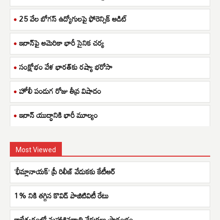
25 వేల బోగస్ ఉద్యోగులపై ఫోరెన్సిక్ ఆడిట్
ఇరాన్‌పై అమెరికా భారీ సైనిక చర్య
సంక్షోభం వేళ భారత్‌కు రష్యా భరోసా
హోలీ పండుగ రోజు తీవ్ర విషాదం
ఇరాన్ యుద్ధానికి భారీ మూల్యం
Most Viewed
‘భీమ్లానాయక్’ ప్రీ రిలీజ్ వేడుకకు కేటీఆర్
1% నికి తగ్గిన కొవిడ్ పాజిటివిటీ రేటు
కాళేశ్వరంలో మహాశివరాత్రి వేడుకలు ప్రారంభం