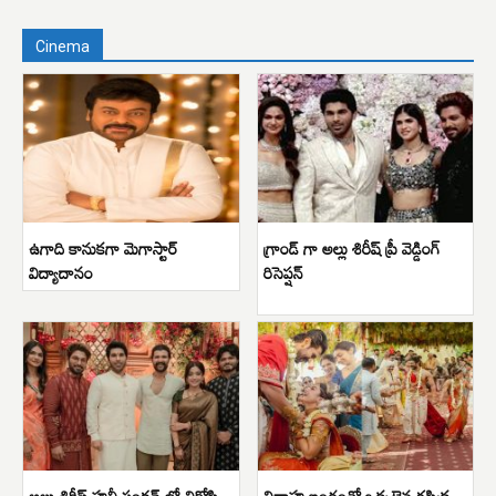
Cinema
ఉగాది కానుకగా మెగాస్టార్
గ్రాండ్ గా అల్లు శిరీష్ ప్రీ వెడ్డింగ్
విద్యాదానం
రిసెప్షన్
అల్లు శిరీష్ హల్దీ ఫంక్షన్ లో విరోషి
వివాహ బంధంతో ఒక్కటైన రష్మిక-