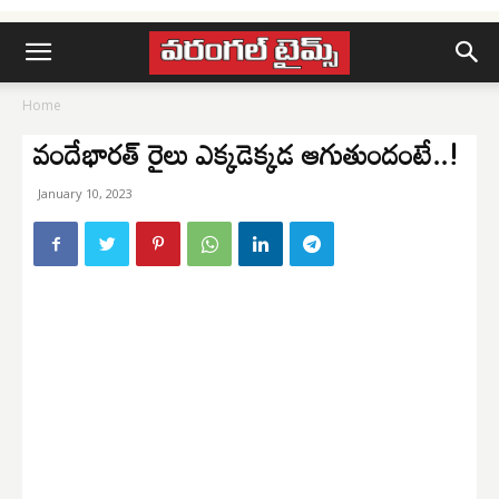
Home
వందేభారత్‌ రైలు ఎక్కడెక్కడ ఆగుతుందంటే..!
January 10, 2023