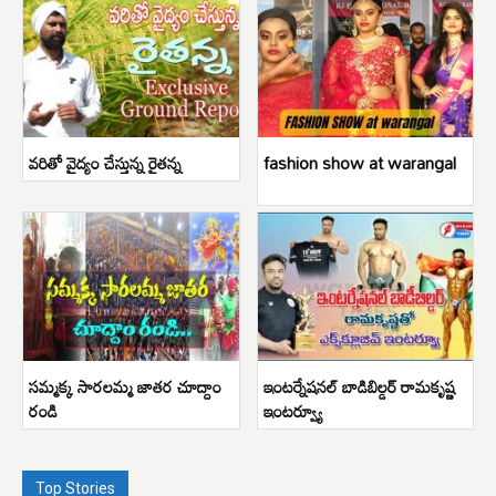
వరితో వైద్యం చేస్తున్న రైతన్న
fashion show at warangal
సమ్మక్క సారలమ్మ జాతర చూద్దాం
ఇంటర్నేషనల్ బాడిబిల్డర్ రామకృష్ణ
రండి
ఇంటర్వ్యూ
Top Stories