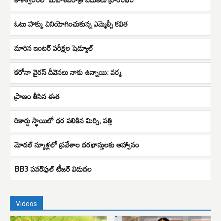
ఓటు హక్కు వినియోగించుకున్న ఎమ్మెల్సీ కవిత
మారిన ఇంటర్ పరీక్షల షెడ్యూల్
కరోనా వైరస్ దీవెనలు నాకు ఉన్నాయి: వర్మ
ప్రాణం తీసిన ఈత
రికార్డు స్థాయిలో ధర పలికిన మిర్చి, పత్తి
మోడల్ స్కూళ్లలో ప్రవేశాల దరఖాస్తులకు ఆహ్వానం
BB3 ప‌వ‌ర్‌ఫుల్ టీజ‌ర్‌ విడుద‌ల
Videos