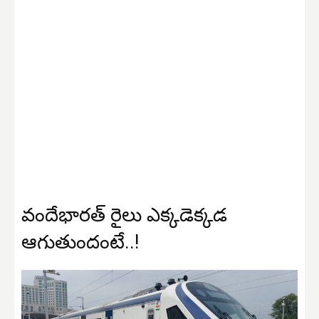
వందేభారత్‌ రైలు ఎక్కడెక్కడ
ఆగుతుందంటే..!