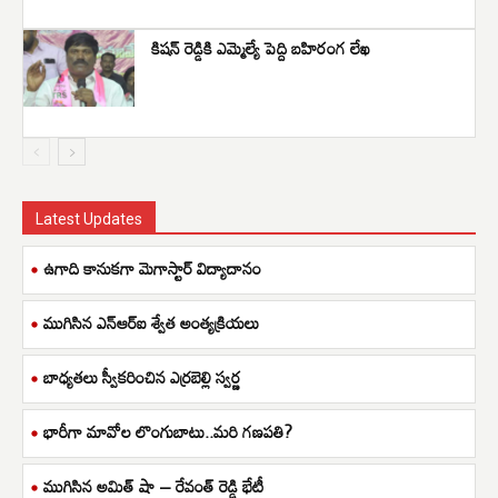
కిషన్ రెడ్డికి ఎమ్మెల్యే పెద్ది బహిరంగ లేఖ
Latest Updates
ఉగాది కానుకగా మెగాస్టార్ విద్యాదానం
ముగిసిన ఎన్ఆర్ఐ శ్వేత అంత్యక్రియలు
బాధ్యతలు స్వీకరించిన ఎర్రబెల్లి స్వర్ణ
భారీగా మావోల లొంగుబాటు..మరి గణపతి?
ముగిసిన అమిత్ షా – రేవంత్ రెడ్డి భేటీ