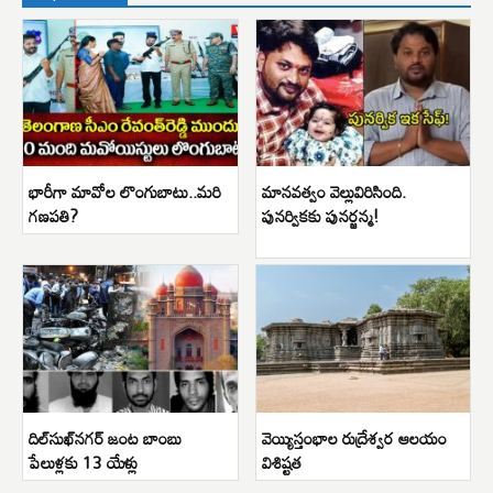
భారీగా మావోల లొంగుబాటు..మరి
మానవత్వం వెల్లువిరిసింది.
గణపతి?
పునర్వికకు పునర్జన్మ!
దిల్‌సుఖ్‌నగర్ జంట బాంబు
వెయ్యిస్తంభాల రుద్రేశ్వర ఆలయం
పేలుళ్లకు 13 యేళ్లు
విశిష్టత