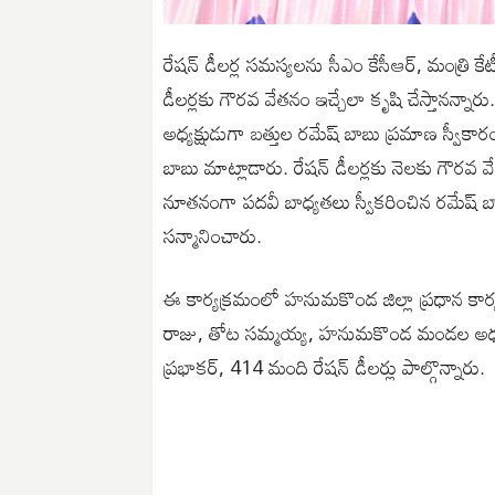
రేషన్ డీలర్ల సమస్యలను సీఎం కేసీఆర్, మంత్రి కేటీఆర్
డీలర్లకు గౌరవ వేతనం ఇచ్చేలా కృషి చేస్తానన్న
అధ్యక్షుడుగా బత్తుల రమేష్ బాబు ప్రమాణ స్వీకారం 
బాబు మాట్లాడారు. రేషన్ డీలర్లకు నెలకు గౌరవ
నూతనంగా పదవీ బాధ్యతలు స్వీకరించిన రమేష్ బాబు
సన్మానించారు.
ఈ కార్యక్రమంలో హనుమకొండ జిల్లా ప్రధాన కార్
రాజు, తోట సమ్మయ్య, హనుమకొండ మండల అధ్యక
ప్రభాకర్, 414 మంది రేషన్ డీలర్లు పాల్గొన్నారు.