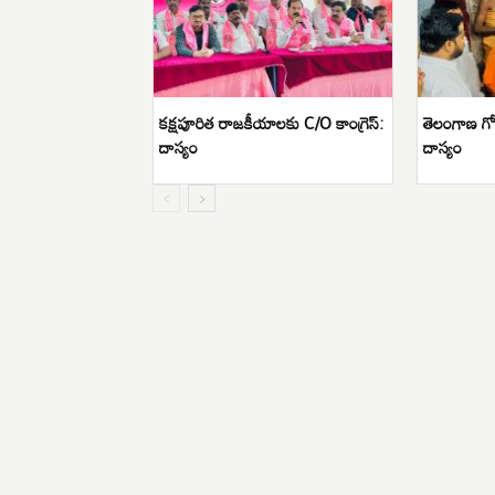
క‌క్ష‌పూరిత రాజ‌కీయాలకు C/O కాంగ్రెస్:
తెలంగాణ గోస
దాస్యం
దాస్యం