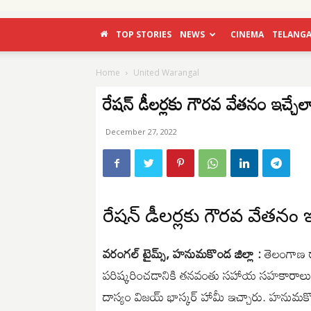
TOP STORIES
NEWS
CINEMA
TELANG
Home
United Warangal
రేషన్ డీలర్లకు గౌరవ వేతనం ఇచ్చేలా
December 27, 2022
రేషన్ డీలర్లకు గౌరవ వేతనం ఇచ
వరంగల్ టైమ్స్, హనుమకొండ జిల్లా :
తెలంగాణ రాష
పరిష్కరించడానికి తనవంతు సహాయ సహకారాలు ఎల్లప
దాస్యం విజయ్ భాస్కర్ హామీ ఇచ్చారు. హనుమకొం