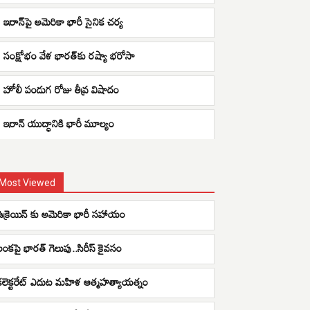
ఇరాన్‌పై అమెరికా భారీ సైనిక చర్య
సంక్షోభం వేళ భారత్‌కు రష్యా భరోసా
హోలీ పండుగ రోజు తీవ్ర విషాదం
ఇరాన్ యుద్ధానికి భారీ మూల్యం
Most Viewed
ఉక్రెయిన్ కు అమెరికా భారీ సహాయం
లంకపై భారత్ గెలుపు..సిరీస్ కైవసం
కలెక్టరేట్ ఎదుట మహిళ ఆత్మహత్యాయత్నం