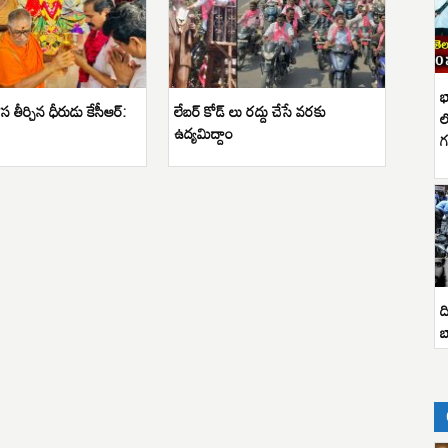
భ
 తీర్చిన ధీరుడు కేసీఆర్:
లేబర్ కోడ్ లు రద్దు చేసే వరకు
ల
ఉద్యమిద్దాం
గ
ద
బ