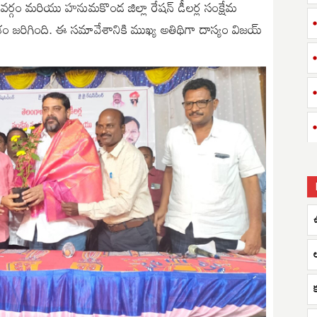
ర్యవర్గం మరియు హనుమకొండ జిల్లా రేషన్ డీలర్ల సంక్షేమ
ం జరిగింది. ఈ సమావేశానికి ముఖ్య అతిథిగా దాస్యం విజయ్