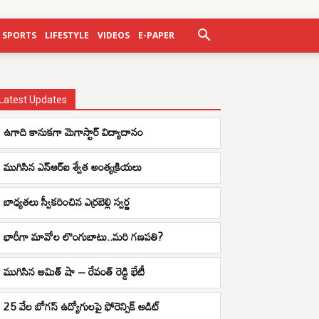
SPORTS
LIFESTYLE
VIDEOS
E-PAPER
Latest Updates
ఉగాది కానుకగా మెగాస్టార్ విద్యాదానం
ముగిసిన ఎన్ఆర్ఐ శ్వేత అంత్యక్రియలు
బాధ్యతలు స్వీకరించిన ఎర్రబెల్లి స్వర్ణ
భారీగా మావోల లొంగుబాటు..మరి గణపతి?
ముగిసిన అమిత్ షా – రేవంత్ రెడ్డి భేటీ
25 వేల బోగస్ ఉద్యోగులపై ఫోరెన్సిక్ ఆడిట్