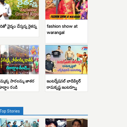
రితో వైద్యం చేస్తున్న రైతన్న
fashion show at
warangal
మ్మక్క సారలమ్మ జాతర
ఇంటర్నేషనల్ బాడిబిల్డర్
ూద్దాం రండి
రామకృష్ణ ఇంటర్వ్యూ
Top Stories