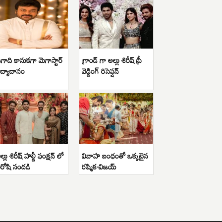
గాది కానుకగా మెగాస్టార్
గ్రాండ్ గా అల్లు శిరీష్ ప్రీ
ిద్యాదానం
వెడ్డింగ్ రిసెప్షన్
ల్లు శిరీష్ హల్దీ ఫంక్షన్ లో
వివాహ బంధంతో ఒక్కటైన
ిరోషి సందడి
రష్మిక-విజయ్