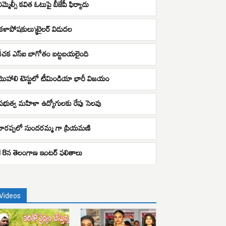
ఎమ్మెల్సీ కవిత ఓటుపై బీజేపీ ఫిర్యాదు
‘కళాపోషకులు’ట్రైలర్​ విడుదల
కీచక ఎస్ఐ బాగోతం బట్టబయలైంది
మొహాలి టెస్టులో టీమిండియా భారీ విజయం
ప్రభుత్వ మహిళా ఉద్యోగులకు రేపు సెలవు
నారప్పలో సుందరమ్మ గా ప్రియమణి
18న తెలంగాణ ఇంటర్‌ ఫలితాలు
Videos