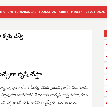
ANA
UNITED WARANGAL
EDUCATION
CRIME
HEALTH
DEVOTIONAL
 కృషి చేస్తా
్చేలా కృషి చేస్తా
్ట్ర వ్యాప్తంగా రేషన్ డీలర్లు ఎదుర్కొంటున్న అనేక సమస్యలను
్పుడూ అందిస్తానని తెలంగాణ జాగృతి రాష్ట్ర ఉపాధ్యక్షులు
డ రెడ్డి కాలనీ లోని శారద గార్డెన్స్ లో మంగళవారం