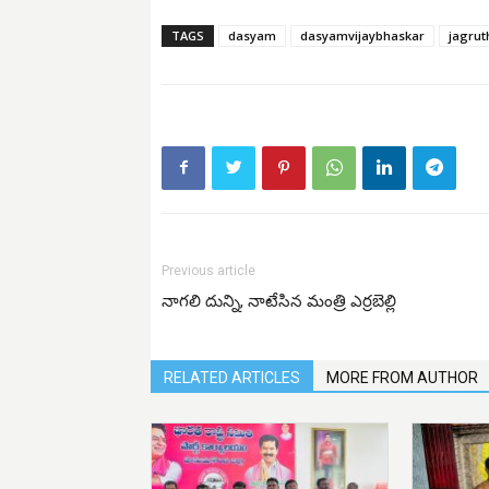
TAGS
dasyam
dasyamvijaybhaskar
jagrut
Previous article
నాగలి దున్ని, నాటేసిన మంత్రి ఎర్రబెల్లి
RELATED ARTICLES
MORE FROM AUTHOR