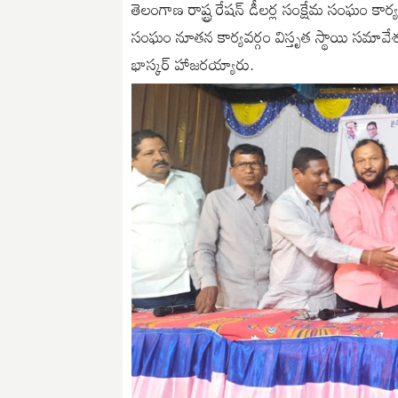
తెలంగాణ రాష్ట్ర రేషన్ డీలర్ల సంక్షేమ సంఘం కా
సంఘం నూతన కార్యవర్గం విస్తృత స్థాయి సమావేశ
భాస్కర్ హాజరయ్యారు.