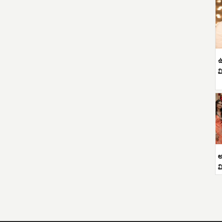
ఉ
వ
అ
వ