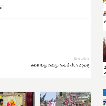
hi
వ
Next article
ఉచిత కుట్టు మిషన్లు పంపిణీ చేసిన ఎర్రబెల్లి
స
చ