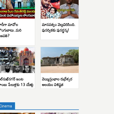
ారీగా మావోల
మానవత్వం వెల్లువిరిసింది.
ొంగుబాటు..మరి
పునర్వికకు పునర్జన్మ!
ణపతి?
ిల్‌సుఖ్‌నగర్ జంట
వెయ్యిస్తంభాల రుద్రేశ్వర
ాంబు పేలుళ్లకు 13 యేళ్లు
ఆలయం విశిష్టత
Cinema