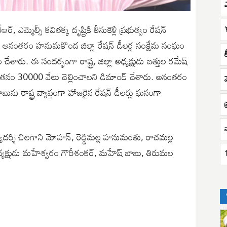
, ఎమ్మెల్సీ కవితక్క దృష్టికి తీసుకెళ్లి ప్రభుత్వం రేషన్
ారు. అనంతరం హనుమకొండ జిల్లా రేషన్ డీలర్ల సంక్షేమ సంఘం
చేశారు. ఈ సందర్భంగా రాష్ట్ర, జిల్లా అధ్యక్షుడు బత్తుల రమేష్
 వేతనం 30000 వేలు చెల్లించాలని డిమాండ్ చేశారు. అనంతరం
ను రాష్ట్ర వ్యాప్తంగా హాజరైన రేషన్ డీలర్లు ఘనంగా
యదర్శి చిలగాని మోహన్, రెడ్డిమల్ల హనుమంతు, రాచమల్ల
్షుడు మహేశ్వరం గౌరీశంకర్, మహేష్ బాబు, తిరుమల