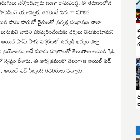
డుగులు వేస్తోందన్నారు జంగా రాఘవరెడ్డి. ఈ తరుణంలోనే
ప్రాసెసింగ్ యూనిట్లకు తరలించే విధంగా మౌలిక
్ పామ్ సాగులో రైతులతో ప్రత్యక్ష సంభాషణ చాలా
భ
సుకుని వాటిని పరిష్కరించేందుకు చర్యలు తీసుకుంటామని
ల
ఆయిల్ పామ్ సాగు విస్తరణలో ఉమ్మడి ఖమ్మం జిల్లా
గ
ు ప్రయోజనం అనే మూడు సూత్రాలతో తెలంగాణ ఆయిల్ ఫెడ్
నలో స్పష్టం చేశారు. ఈ కార్యక్రమంలో తెలంగాణ ఆయిల్ ఫెడ్
డి, ఆయిల్ ఫెడ్ సిబ్బంది తదితరులు వున్నారు.
ద
బ