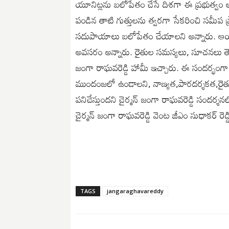
యూనిట్లను బలోపేతం చేసే దిశగా ఈ ప్రభుత్వం అ
పండిన తాటి గుత్తులను త్వరగా సేకరించి సమీప 
సదుపాయాలు బలోపేతం చేయాలని అన్నారు. ఆయిల
అవసరం అన్నారు. రైతుల సమస్యలు, సూచనలు తెలు
జంగా రాఘవరెడ్డి హామీ ఇచ్చారు. ఈ సందర్భంగా 
ముందంజలో ఉండాలని, నాణ్యత,పారదర్శకత,రైత
పనిచేస్తుందని చైర్మన్ జంగా రాఘవరెడ్డి సందర్శ
చైర్మన్ జంగా రాఘవరెడ్డి వెంట జీఎం సుధాకర్ రెడ్
TAGS
jangaraghavareddy