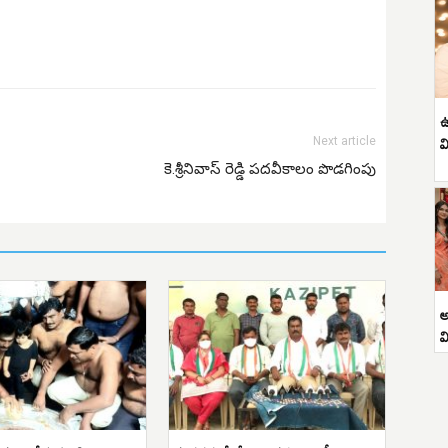
ఉ
వ
Next article
కె.శ్రీనివాస్ రెడ్డి పదవీకాలం పొడగింపు
అ
వ