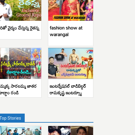
రితో వైద్యం చేస్తున్న రైతన్న
fashion show at
warangal
మ్మక్క సారలమ్మ జాతర
ఇంటర్నేషనల్ బాడిబిల్డర్
ూద్దాం రండి
రామకృష్ణ ఇంటర్వ్యూ
Top Stories