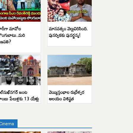
ారీగా మావోల
మానవత్వం వెల్లువిరిసింది.
ొంగుబాటు..మరి
పునర్వికకు పునర్జన్మ!
ణపతి?
ిల్‌సుఖ్‌నగర్ జంట
వెయ్యిస్తంభాల రుద్రేశ్వర
ాంబు పేలుళ్లకు 13 యేళ్లు
ఆలయం విశిష్టత
Cinema