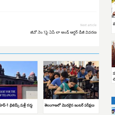
వ
Next article
జీవో నెం.1పై ఏపీ లా అండ్ ఆర్డర్ డీజీ వివరణ
స
చ
్రూప్-1 ప్రిలిమ్స్ మళ్లీ రద్దు
తెలంగాణలో మొదలైన ఇంటర్ పరీక్షలు