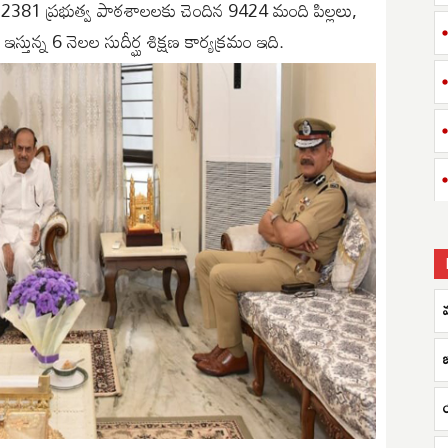
 2381 ప్రభుత్వ పాఠశాలలకు చెందిన 9424 మంది పిల్లలు,
తున్న 6 నెలల సుదీర్ఘ శిక్షణ కార్యక్రమం ఇది.