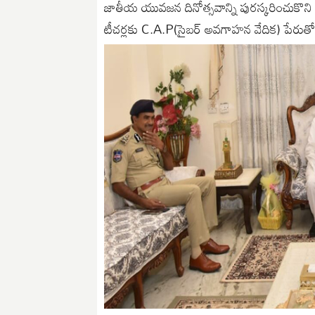
జాతీయ యువజన దినోత్సవాన్ని పురస్కరించుకొని
టీచర్లకు C.A.P(సైబర్ అవగాహన వేదిక) పేరుతో ఇస్