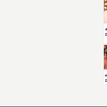
ఉ
వ
అ
వ