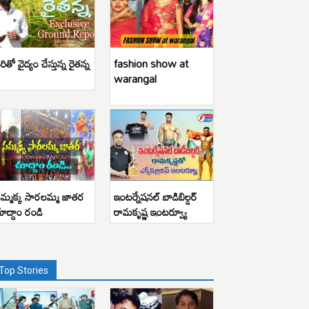
రితో వైద్యం చేస్తున్న రైతన్న
fashion show at
warangal
మ్మక్క సారలమ్మ జాతర
ఇంటర్నేషనల్ బాడిబిల్డర్
ూద్దాం రండి
రామకృష్ణ ఇంటర్వ్యూ
Top Stories