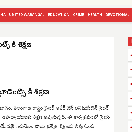
ANA
UNITED WARANGAL
EDUCATION
CRIME
HEALTH
DEVOTIONAL
్స్ కి శిక్షణ
డెంట్స్ కి శిక్షణ
గం, తెలంగాణ రాష్ట్రం సైబర్ అవేర్ నెస్ ఇనిషియేటివ్ సైబర్
ు, ఉపాధ్యాయులకు శిక్షణ ఇవ్వనున్నది. ఈ కార్యక్రమంలో సైబర్
ేందుకై ఆరునెలల పాటు ప్రత్యేక శిక్షణను నివ్వనుంది.