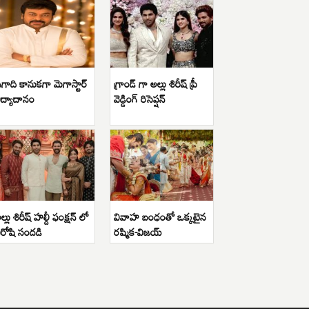
గాది కానుకగా మెగాస్టార్
గ్రాండ్ గా అల్లు శిరీష్ ప్రీ
ిద్యాదానం
వెడ్డింగ్ రిసెప్షన్
ల్లు శిరీష్ హల్దీ ఫంక్షన్ లో
వివాహ బంధంతో ఒక్కటైన
ిరోషి సందడి
రష్మిక-విజయ్