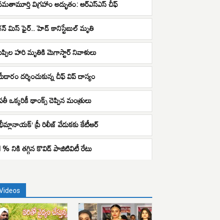
సమతామూర్తి విగ్రహాం అద్భుతం: ఆర్ఎస్ఎస్ చీఫ్
గన్ మిస్ ఫైర్.. హెడ్ కానిస్టేబుల్ మృతి
బప్పిల హరి మృతికి మెగాస్టార్ నివాళులు
మేడారం దర్శించుకున్న చీఫ్ విప్ దాస్యం
్రతీ ఒక్కరికీ థాంక్స్ చెప్పిన మంత్రులు
భీమ్లానాయక్’ ప్రీ రిలీజ్ వేడుకకు కేటీఆర్
1% నికి తగ్గిన కొవిడ్ పాజిటివిటీ రేటు
Videos