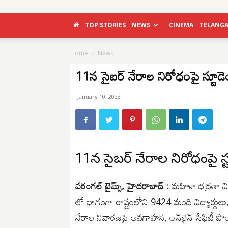
TOP STORIES
NEWS
CINEMA
TELANG
Home
News
11న సైబర్ నేరాల నిరోధంపై స్టూడెంట
January 10, 2023
11న సైబర్ నేరాల నిరోధంపై స్టూ
వరంగల్ టైమ్స్, హైదరాబాద్ :
మహిళా భద్రతా విభా
లో భాగంగా రాష్ట్రంలోని 9424 మంది విద్యార్థుల
నేరాల నివారణపై అవగాహన, ఆన్‌లైన్‌ సేఫిటీ పొంద