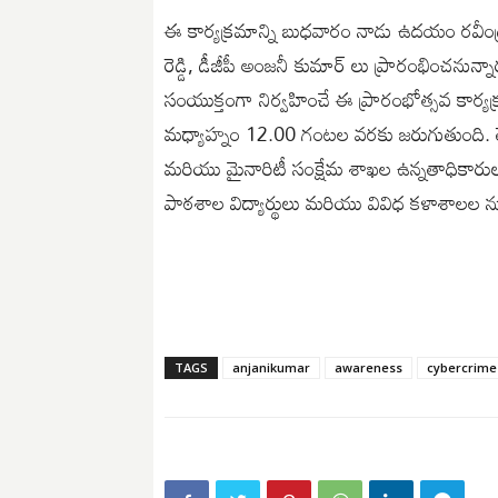
ఈ కార్యక్రమాన్ని బుధవారం నాడు ఉదయం రవీంద్
రెడ్డి, డీజీపీ అంజనీ కుమార్ లు ప్రారంభించనున
సంయుక్తంగా నిర్వహించే ఈ ప్రారంభోత్సవ క
మధ్యాహ్నం 12.00 గంటల వరకు జరుగుతుంది. తెలంగాణ ర
మరియు మైనారిటీ సంక్షేమ శాఖల ఉన్నతాధికారులు
పాఠశాల విద్యార్థులు మరియు వివిధ కళాశాలల నుండి
TAGS
anjanikumar
awareness
cybercrime