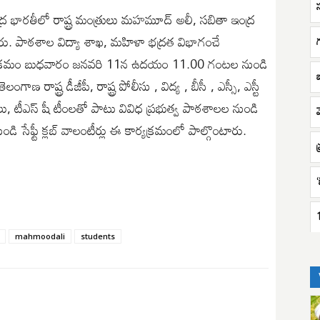
ర భారతీలో రాష్ట్ర మంత్రులు మహమూద్ అలీ, సబితా ఇంద్ర
్నారు. పాఠశాల విద్యా శాఖ, మహిళా భద్రత విభాగంచే
ార్యక్రమం బుధవారం జనవరి 11న ఉదయం 11.00 గంటల నుండి
ాష్ట్ర డీజీపీ, రాష్ట్ర పోలీసు , విద్య , బీసీ , ఎస్సీ, ఎస్టీ
, టీఎస్ షీ టీంలతో పాటు వివిధ ప్రభుత్వ పాఠశాలల నుండి
 సేఫ్టీ క్లబ్ వాలంటీర్లు ఈ కార్యక్రమంలో పాల్గొంటారు.
ప
‘
mahmoodali
students