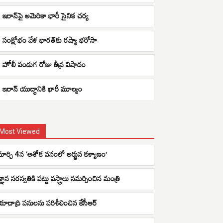
ఇరాన్‌పై అమెరికా భారీ సైనిక చర్య
సంక్షోభం వేళ భారత్‌కు రష్యా భరోసా
హోలీ పండుగ రోజు తీవ్ర విషాదం
ఇరాన్ యుద్ధానికి భారీ మూల్యం
Most Viewed
మార్చి 4న ‘అశోక వనంలో అర్జున కళ్యాణం’
జ్ఞాన సరస్వతికి పట్టు వస్త్రాలు సమర్పించిన మంత్రి
యాదాద్రి పనులను పరిశీలించిన కేసీఆర్