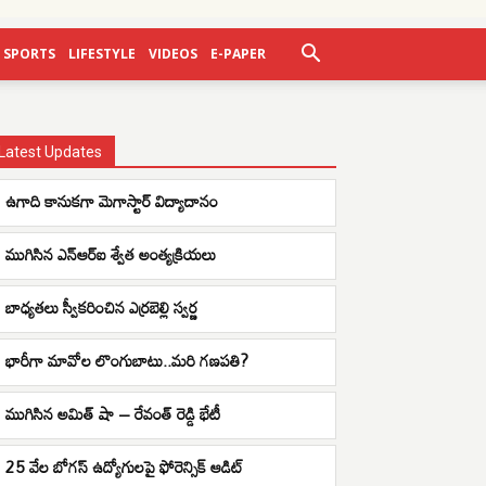
SPORTS
LIFESTYLE
VIDEOS
E-PAPER
Latest Updates
ఉగాది కానుకగా మెగాస్టార్ విద్యాదానం
ముగిసిన ఎన్ఆర్ఐ శ్వేత అంత్యక్రియలు
బాధ్యతలు స్వీకరించిన ఎర్రబెల్లి స్వర్ణ
భారీగా మావోల లొంగుబాటు..మరి గణపతి?
ముగిసిన అమిత్ షా – రేవంత్ రెడ్డి భేటీ
25 వేల బోగస్ ఉద్యోగులపై ఫోరెన్సిక్ ఆడిట్