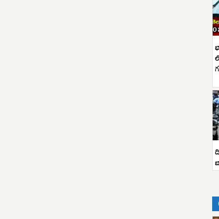
భ
ల
గ
ద
బ