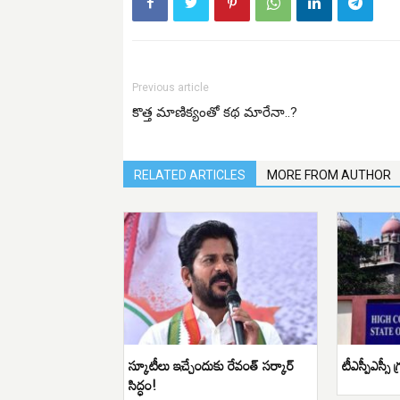
Previous article
కొత్త మాణిక్యంతో కథ మారేనా..?
RELATED ARTICLES
MORE FROM AUTHOR
స్కూటీలు ఇచ్చేందుకు రేవంత్ సర్కార్
టీఎస్పీఎస్సీ గ
సిద్ధం!