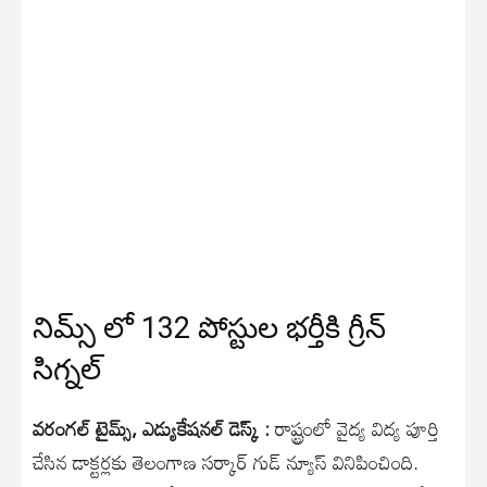
నిమ్స్ లో 132 పోస్టుల భర్తీకి గ్రీన్
సిగ్నల్
వరంగల్ టైమ్స్, ఎడ్యుకేషనల్ డెస్క్ :
రాష్ట్రంలో వైద్య విద్య పూర్తి
చేసిన డాక్టర్లకు తెలంగాణ సర్కార్ గుడ్ న్యూస్ వినిపించింది.