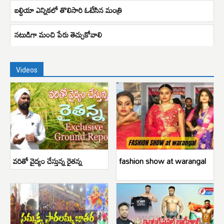
బల్దియా ఎన్నికలో తొలిసారి ఓటేసిన మంత్రి
నటుడిగా మంచి పేరు తెచ్చుకోవాలి
Videos
వరితో వైద్యం చేస్తున్న రైతన్న
fashion show at warangal