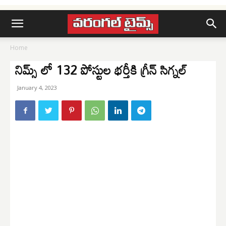
Home
నిమ్స్ లో 132 పోస్టుల భర్తీకి గ్రీన్ సిగ్నల్
January 4, 2023