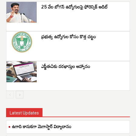
25 వేల బోగస్ ఉద్యోగులపై ఫోరెన్సిక్ ఆడిట్
ప్రభుత్వ ఉద్యోగుల కోసం కొత్త చట్టం
ఎఫ్టీఈఏకు దరఖాస్తుల ఆహ్వానం
Latest Updates
ఉగాది కానుకగా మెగాస్టార్ విద్యాదానం