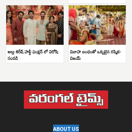
అల్లు శిరీష్ హల్దీ ఫంక్షన్ లో విరోషి
వివాహ బంధంతో ఒక్కటైన రష్మిక-
సందడి
విజయ్
ABOUT US