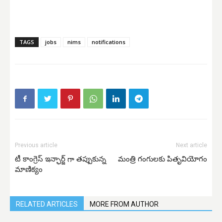
TAGS
jobs
nims
notifications
Previous article
Next article
టీ కాంగ్రెస్ ఇన్ఛార్జ్ గా తప్పుకున్న
మంత్రి గంగులకు పితృవియోగం
మాణిక్యం
RELATED ARTICLES
MORE FROM AUTHOR