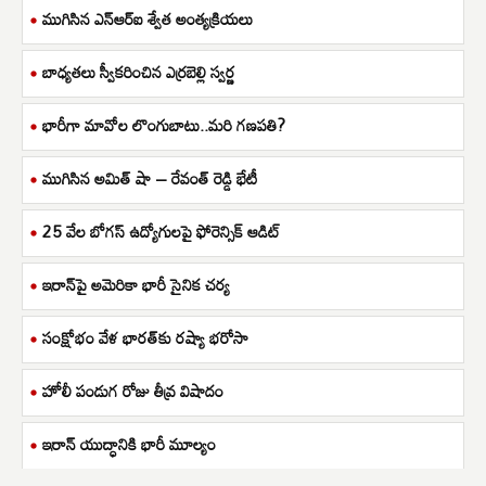
ముగిసిన ఎన్ఆర్ఐ శ్వేత అంత్యక్రియలు
బాధ్యతలు స్వీకరించిన ఎర్రబెల్లి స్వర్ణ
భారీగా మావోల లొంగుబాటు..మరి గణపతి?
ముగిసిన అమిత్ షా – రేవంత్ రెడ్డి భేటీ
25 వేల బోగస్ ఉద్యోగులపై ఫోరెన్సిక్ ఆడిట్
ఇరాన్‌పై అమెరికా భారీ సైనిక చర్య
సంక్షోభం వేళ భారత్‌కు రష్యా భరోసా
హోలీ పండుగ రోజు తీవ్ర విషాదం
ఇరాన్ యుద్ధానికి భారీ మూల్యం