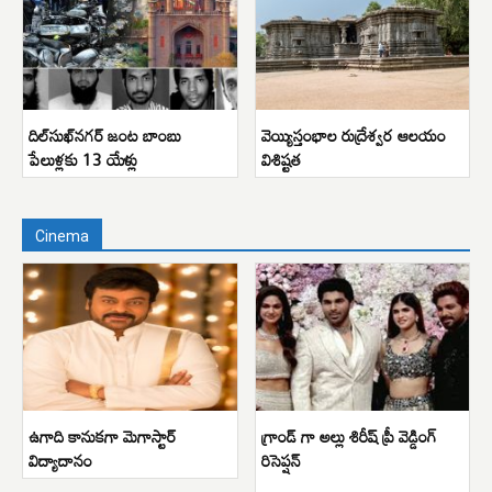
దిల్‌సుఖ్‌నగర్ జంట బాంబు
వెయ్యిస్తంభాల రుద్రేశ్వర ఆలయం
పేలుళ్లకు 13 యేళ్లు
విశిష్టత
Cinema
ఉగాది కానుకగా మెగాస్టార్
గ్రాండ్ గా అల్లు శిరీష్ ప్రీ వెడ్డింగ్
విద్యాదానం
రిసెప్షన్