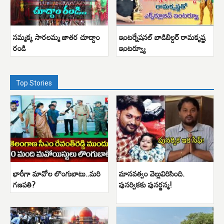
సమ్మక్క సారలమ్మ జాతర చూద్దాం
ఇంటర్నేషనల్ బాడిబిల్డర్ రామకృష్ణ
రండి
ఇంటర్వ్యూ
Top Stories
భారీగా మావోల లొంగుబాటు..మరి
మానవత్వం వెల్లువిరిసింది.
గణపతి?
పునర్వికకు పునర్జన్మ!