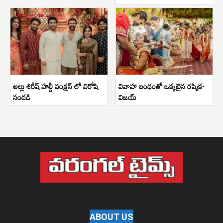
అల్లు శిరీష్ హల్దీ ఫంక్షన్ లో విరోషి
వివాహ బంధంతో ఒక్కటైన రష్మిక-
సందడి
విజయ్
ABOUT US