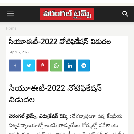
Home
సీయూఈటీ-2022 నోటిఫికేషన్ విడుదల
April 7, 2022
సీయూఈటీ-2022 నోటిఫికేషన్
విడుదల
వరంగల్ టైమ్స్, ఎడ్యుకేషన్ డెస్క్ :
దేశవ్యాప్తంగా ఉన్న కేంద్రీయ
విశ్వవిద్యాలయాల్లో అండర్ గ్రాడ్యుయేట్ కోర్సుల్లో ప్రవేశాలకు