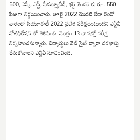
600, ఎస్సీ, ఎస్టీ, పీడబ్ల్యూబీడీ, థర్డ్ జెండర్ కు రూ. 550
ఫీజుగా నిర్ణయించారు. జూలై 2022 మొదటి లేదా రెండో
వారంలో సీయూఈటీ 2022 ప్రవేశ పరీక్షఉంటుందని ఎన్టీఏ
నోటిఫికేషన్ లో తెలిపింది. మొత్తం 13 భాషట్లో పరీక్ష
నిర్వహించనున్నారు. విద్యార్థులు వెబ్ సైట్ ద్వారా దరఖాస్తు
చేసుకోవాలని ఎన్టీఏ సూచించింది.