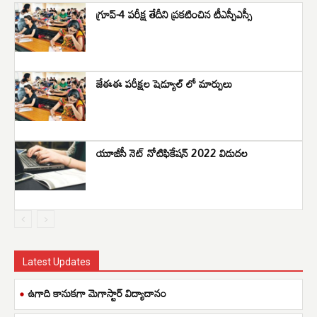
గ్రూప్-4 పరీక్ష తేదీని ప్రకటించిన టీఎస్పీఎస్సీ
జేఈఈ పరీక్షల షెడ్యూల్ లో మార్పులు
యూజీసీ నెట్ నోటిఫికేషన్ 2022 విడుదల
Latest Updates
ఉగాది కానుకగా మెగాస్టార్ విద్యాదానం