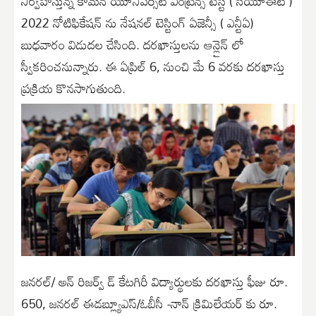
నిర్వహిస్తున్న కామన్ యూనివర్సిటీ ఎంట్రెన్స్ టెస్ట్ ( సీయూఈటీ )
2022 నోటిఫికేషన్ ను నేషనల్ టెస్టింగ్ ఏజెన్సీ ( ఎన్టీఏ)
బుధవారం విడుదల చేసింది. దరఖాస్తులను ఆన్లైన్ లో
స్వీకరించనున్నారు. ఈ ఏప్రిల్ 6, నుంచి మే 6 వరకు దరఖాస్తు
ప్రక్రియ కొనసాగుతుంది.
జనరల్/ అన్ రిజర్వ్ డ్ కేటగిరీ విద్యార్థులకు దరఖాస్తు ఫీజు రూ.
650, జనరల్ ఈడబ్ల్యూఎస్/ఓబీసీ -నాన్ క్రిమిలేయర్ కు రూ.