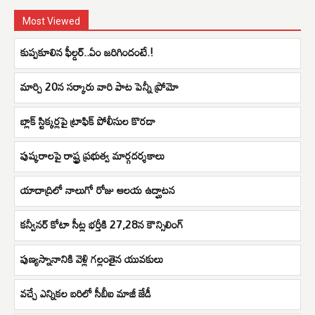
Most Viewed
కుప్పకూలిన ఫీల్డర్..ఏం జరిగిందంటే.!
మార్చి 20న సర్కారు వారి పాట పెన్నీ ప్రోమో
బ్లాక్ స్టిక్కర్లపై ట్రాఫిక్ పోలీసుల కొరడా
పుష్క‌రాలపై రాష్ట్ర ప్ర‌భుత్వ మార్గ‌ద‌ర్శ‌కాలు
యాదాద్రిలో నాలుగో రోజు ఆలయ ఉద్ఘాటన
కన్వీనర్‌ కోటా సీట్ల భర్తీకి 27,28న కౌన్సిలింగ్‌
పుణ్యస్నానానికి వెళ్లి గల్లంతైన యువకులు
వచ్చే ఎన్నికల బరిలో సీబీఐ మాజీ జేడీ