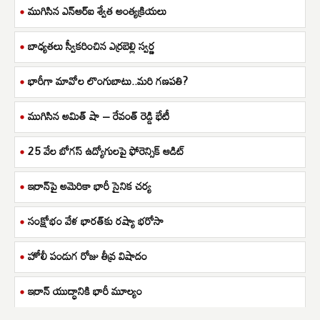
ముగిసిన ఎన్ఆర్ఐ శ్వేత అంత్యక్రియలు
బాధ్యతలు స్వీకరించిన ఎర్రబెల్లి స్వర్ణ
భారీగా మావోల లొంగుబాటు..మరి గణపతి?
ముగిసిన అమిత్ షా – రేవంత్ రెడ్డి భేటీ
25 వేల బోగస్ ఉద్యోగులపై ఫోరెన్సిక్ ఆడిట్
ఇరాన్‌పై అమెరికా భారీ సైనిక చర్య
సంక్షోభం వేళ భారత్‌కు రష్యా భరోసా
హోలీ పండుగ రోజు తీవ్ర విషాదం
ఇరాన్ యుద్ధానికి భారీ మూల్యం