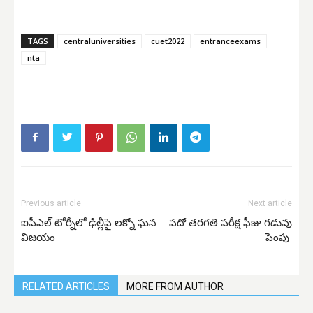
TAGS
centraluniversities
cuet2022
entranceexams
nta
Previous article
Next article
ఐపీఎల్ టోర్నీలో ఢిల్లీపై లక్నో ఘన
పదో తరగతి పరీక్ష ఫీజు గడువు
విజయం
పెంపు
RELATED ARTICLES
MORE FROM AUTHOR