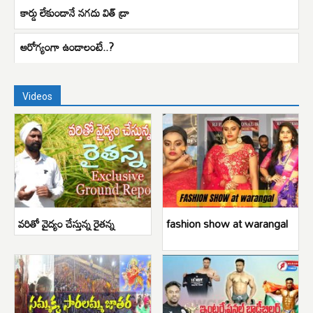
కార్డు లేకుండానే నగదు విత్ డ్రా
ఆరోగ్యంగా ఉండాలంటే..?
Videos
వరితో వైద్యం చేస్తున్న రైతన్న
fashion show at warangal