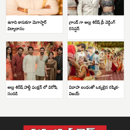
ఉగాది కానుకగా మెగాస్టార్
గ్రాండ్ గా అల్లు శిరీష్ ప్రీ వెడ్డింగ్
విద్యాదానం
రిసెప్షన్
అల్లు శిరీష్ హల్దీ ఫంక్షన్ లో విరోషి
వివాహ బంధంతో ఒక్కటైన రష్మిక-
సందడి
విజయ్