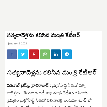
సత్యనాదెళ్లను కలిసిన మంత్రి కేటీఆర్
January 6, 2023
సత్యనాదెళ్లను కలిసిన మంత్రి కేటీఆర్
వరంగల్ టైమ్స్, హైదరాబాద్ :
మైక్రోసాఫ్ట్ సీఈవో సత్య
నాదెళ్లను.. తెలంగాణ ఐటీ శాఖ మంత్రి కేటీఆర్ కలిశారు.
ప్రస్తుతం మైక్రోసాఫ్ట్ సీఈవో సత్యనాదెళ్ల ఇండియా టూర్ లో