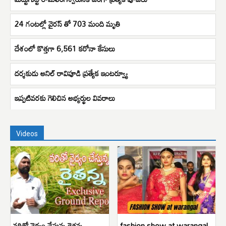
24 గంటల్లో వైరస్ తో 703 మంది మృతి
దేశంలో కొత్తగా 6,561 కరోనా కేసులు
దర్శకుడు అనిల్ రావిపూడి ప్రత్యేక ఇంటర్వ్యూ
ఇప్పటివరకు గెలిచిన అభ్యర్థుల వివరాలు
Videos
వరితో వైద్యం చేస్తున్న రైతన్న
fashion show at warangal