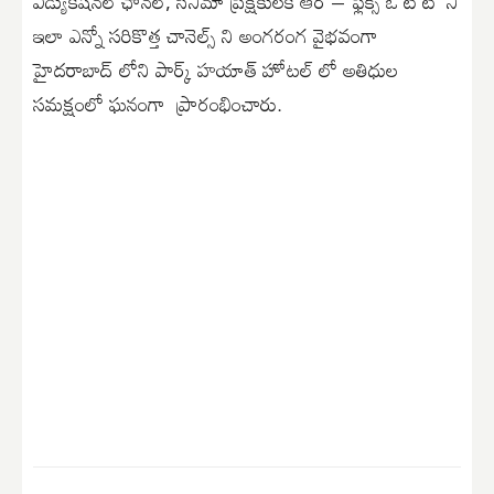
ఎడ్యుకేషనల్ ఛానల్, సినిమా ప్రేక్షకులకి ఆర్ – ఫ్లెక్స్ ఓ టి టి ని
ఇలా ఎన్నో సరికొత్త చానెల్స్ ని అంగరంగ వైభవంగా
హైదరాబాద్ లోని పార్క్ హయాత్ హోటల్ లో అతిధుల
సమక్షంలో ఘనంగా ప్రారంభించారు.