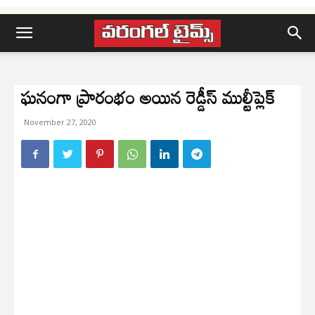
ఘనంగా ప్రారంభం అయిన రెడ్డీస్ ముల్టీప్లెక్
November 27, 2020