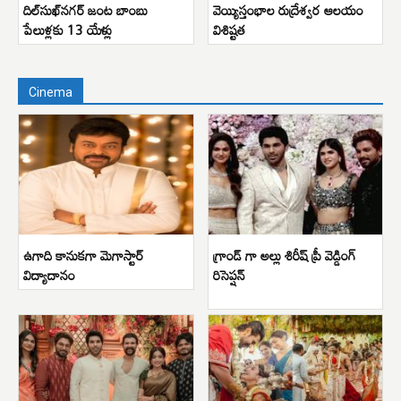
దిల్‌సుఖ్‌నగర్ జంట బాంబు
వెయ్యిస్తంభాల రుద్రేశ్వర ఆలయం
పేలుళ్లకు 13 యేళ్లు
విశిష్టత
Cinema
ఉగాది కానుకగా మెగాస్టార్
గ్రాండ్ గా అల్లు శిరీష్ ప్రీ వెడ్డింగ్
విద్యాదానం
రిసెప్షన్