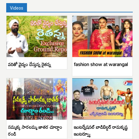
Videos
వరితో వైద్యం చేస్తున్న రైతన్న
fashion show at warangal
సమ్మక్క సారలమ్మ జాతర చూద్దాం
ఇంటర్నేషనల్ బాడిబిల్డర్ రామకృష్ణ
రండి
ఇంటర్వ్యూ