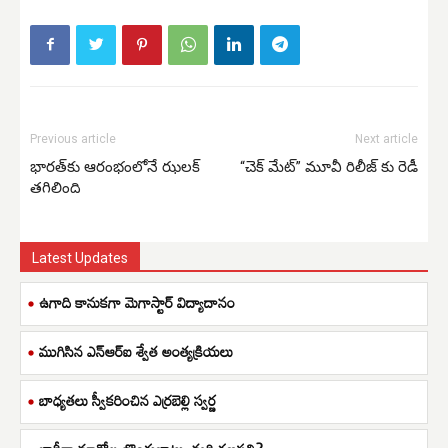
Previous article
Next article
భారత్‌కు ఆరంభంలోనే ఝలక్‌
“చెక్ మేట్” మూవీ రిలీజ్ కు రెడీ
తగిలింది
Latest Updates
ఉగాది కానుకగా మెగాస్టార్ విద్యాదానం
ముగిసిన ఎన్ఆర్ఐ శ్వేత అంత్యక్రియలు
బాధ్యతలు స్వీకరించిన ఎర్రబెల్లి స్వర్ణ