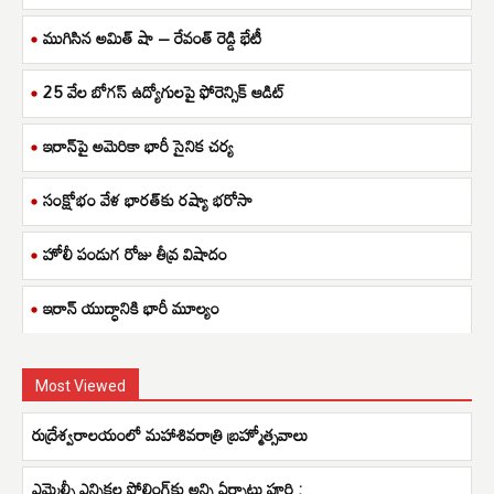
ముగిసిన అమిత్ షా – రేవంత్ రెడ్డి భేటీ
25 వేల బోగస్ ఉద్యోగులపై ఫోరెన్సిక్ ఆడిట్
ఇరాన్‌పై అమెరికా భారీ సైనిక చర్య
సంక్షోభం వేళ భారత్‌కు రష్యా భరోసా
హోలీ పండుగ రోజు తీవ్ర విషాదం
ఇరాన్ యుద్ధానికి భారీ మూల్యం
Most Viewed
రుద్రేశ్వరాలయంలో మహాశివరాత్రి బ్రహ్మోత్సవాలు
ఎమ్మెల్సీ ఎన్నికల పోలింగ్‌కు అన్ని ఏర్పాట్లు పూర్తి :