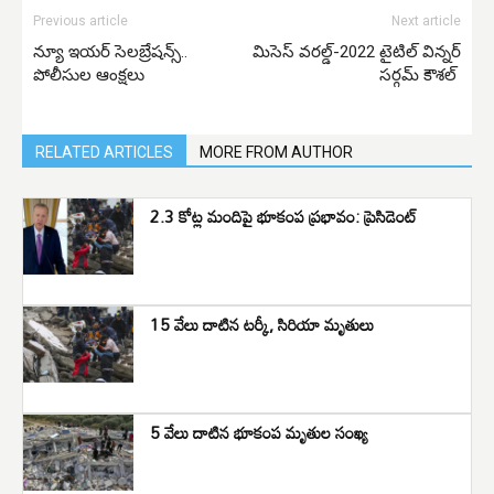
Previous article
Next article
న్యూ ఇయర్ సెలబ్రేషన్స్..
మిసెస్ వరల్డ్-2022 టైటిల్ విన్నర్
పోలీసుల ఆంక్షలు
సర్గమ్ కౌశల్
RELATED ARTICLES
MORE FROM AUTHOR
2.3 కోట్ల మందిపై భూకంప ప్రభావం: ప్రెసిడెంట్
15 వేలు దాటిన టర్కీ, సిరియా మృతులు
5 వేలు దాటిన భూకంప మృతుల సంఖ్య