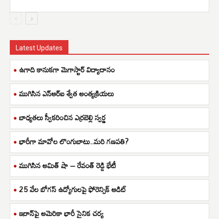
Latest Updates
ఉగాది కానుకగా మెగాస్టార్ విద్యాదానం
ముగిసిన ఎన్ఆర్ఐ శ్వేత అంత్యక్రియలు
బాధ్యతలు స్వీకరించిన ఎర్రబెల్లి స్వర్ణ
భారీగా మావోల లొంగుబాటు..మరి గణపతి?
ముగిసిన అమిత్ షా – రేవంత్ రెడ్డి భేటీ
25 వేల బోగస్ ఉద్యోగులపై ఫోరెన్సిక్ ఆడిట్
ఇరాన్‌పై అమెరికా భారీ సైనిక చర్య