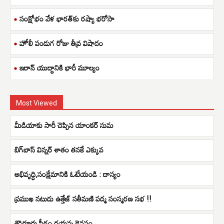
సంక్షోభం వేళ భారత్‌కు రష్యా భరోసా
హోలీ పండుగ రోజు తీవ్ర విషాదం
ఇరాన్ యుద్ధానికి భారీ మూల్యం
Most Viewed
మీడియాకు సారీ చెప్పిన యాంకర్ సుమ
బిగ్​బాస్​ విన్నర్​ శాతం తనకే ఎక్కువ
అభివృద్ధి,సంక్షేమానికి ఓటేయండి : దాస్యం
ప్రముఖ నటుడు ఉత్తేజ్ సతీమణి పద్మ సంస్మరణ సభ !!
తొర్రూరు పీఠం దయన్న కైవసం