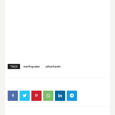
TAGS
earthquake
utharkashi