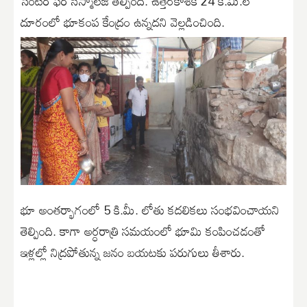
సెంటర్ ఫర్ సీస్మాలజీ తెల్పింది. ఉత్తరకాశీకి 24 కి.మీ.ల
దూరంలో భూకంప కేంద్రం ఉన్నదని వెల్లడించింది.
భూ అంతర్భాగంలో 5 కి.మీ. లోతు కదలికలు సంభవించాయని
తెల్పింది. కాగా అర్ధరాత్రి సమయంలో భూమి కంపించడంతో
ఇళ్లల్లో నిద్రపోతున్న జనం బయటకు పరుగులు తీశారు.