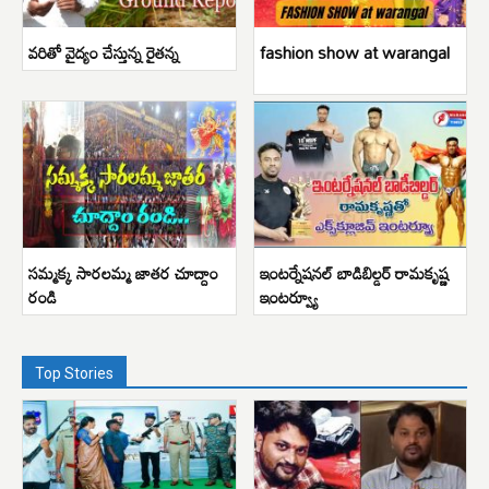
వరితో వైద్యం చేస్తున్న రైతన్న
fashion show at warangal
సమ్మక్క సారలమ్మ జాతర చూద్దాం
ఇంటర్నేషనల్ బాడిబిల్డర్ రామకృష్ణ
రండి
ఇంటర్వ్యూ
Top Stories