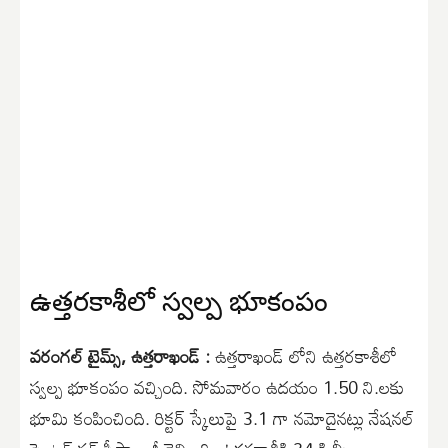
ఉత్తరకాశీలో స్వల్ప భూకంపం
వరంగల్ టైమ్స్, ఉత్తరాఖండ్ :
ఉత్తరాఖండ్ లోని ఉత్తరకాశీలో
స్వల్ప భూకంపం వచ్చింది. సోమవారం ఉదయం 1.50 ని.లకు
భూమి కంపించింది. రిక్టర్ స్కేలుపై 3.1 గా నమోదైనట్లు నేషనల్