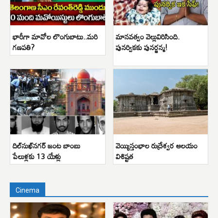
భారీగా మావోల లొంగుబాటు..మరి
మానవత్వం వెల్లువిరిసింది.
గణపతి?
పునర్వికకు పునర్జన్మ!
దిల్‌సుఖ్‌నగర్ జంట బాంబు
వెయ్యిస్తంభాల రుద్రేశ్వర ఆలయం
పేలుళ్లకు 13 యేళ్లు
విశిష్టత
Cinema