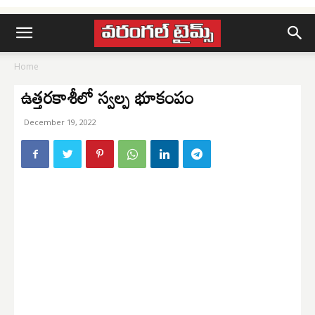
Home
ఉత్తరకాశీలో స్వల్ప భూకంపం
December 19, 2022