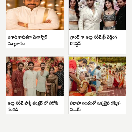
ఉగాది కానుకగా మెగాస్టార్
గ్రాండ్ గా అల్లు శిరీష్ ప్రీ వెడ్డింగ్
విద్యాదానం
రిసెప్షన్
అల్లు శిరీష్ హల్దీ ఫంక్షన్ లో విరోషి
వివాహ బంధంతో ఒక్కటైన రష్మిక-
సందడి
విజయ్