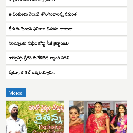
ఆ లింకులను వెంటనే తొలగించాలన్న సమంత
జేఈఈ మెయిన్‌ ఫలితాల విడుదల వాయిదా
సిరివెన్నెలకు సుప్రీం కోర్టు సీజే శ్రద్ధాంజలి
కార్టూనిస్ట్ శ్రీధర్ కు కేబినెట్ ర్యాంక్ పదవి
కత్రినా, కౌశల్ ఒక్కటయ్యారు..
Videos