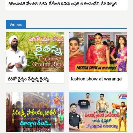
గిరిజనుడికి మేయర్ పదవి..కేటీఆర్ ఓపెన్ ఆఫర్ కి కూనంనేని గ్రీన్ సిగ్నల్
Videos
వరితో వైద్యం చేస్తున్న రైతన్న
fashion show at warangal