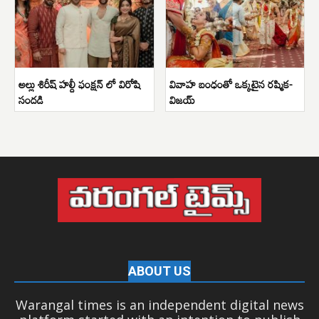
అల్లు శిరీష్ హల్దీ ఫంక్షన్ లో విరోషి
వివాహ బంధంతో ఒక్కటైన రష్మిక-
సందడి
విజయ్
ABOUT US
Warangal times is an independent digital news