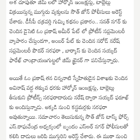
ఆశ చూపుతూ జిమ్ లలో హార్మోన్ ఇంజక్షన్లు, టాబ్లెట్లు
విక్రయిస్తున్న ముగ్గురు వ్యక్తులను సౌత్ జోన్ పోలీసులు అరెస్ట్
చేశారు. డీసీపీ చక్రవర్తి గుమ్మి కథనం ప్రకారం.. సనత్ నగర్ కు
చెందిన డైసెటి ఓం ప్రకాష్ అమీర్ పేట్ లో ప్రోటీన్ సప్లమెంటరీ
వ్యాపారం చేస్తుండగా, అంబర్ పేట్ కు చెందిన సరోడ్ నరేష్
సప్లమెంటరీ పౌడర్ సరఫరా , బార్కాస్ కు చెందిన సయ్యద్
ఫారేఖ్ చాంద్రాయణగుట్టలో జిమ్ ట్రైనర్ గా పనిచేస్తున్నారు.
అయితే ఓం ప్రకాష్ తన చిన్ననాటి స్నేహితుడైన విశాఖకు చెందిన
అవినాష్ వద్ద తక్కువ ధరకు హార్మోన్ ఇంజక్షన్లు, టాబ్లెట్లు
తీసుకుని ప్రోటీన్స్ సరఫరాదారుడు నరేష్ ద్వారా సయ్యద్ ఫరూఖ్
కు అందిస్తున్నాడు. అక్కడి నుంచి కస్టమర్లకు సరఫరా
అవుతున్నాయి. సమాచారం తెలుసుకున్న సౌత్ జోన్ టాస్క్ ఫోర్స్
ఎస్.రాఘవేంద్ర ఆధ్వర్యంలో బృందం ఎస్ఆర్ నగర్ పోలీసులతో
కలిసి దాడులు జరిపి ముగ్గురిని అరెస్ట్ చేశారు. ఈ ముఠా నుంచి