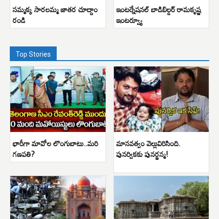
సమ్మక్క సారలమ్మ జాతర చూద్దాం
ఇంటర్నేషనల్ బాడిబిల్డర్ రామకృష్ణ
రండి
ఇంటర్వ్యూ
Top Stories
భారీగా మావోల లొంగుబాటు..మరి
మానవత్వం వెల్లువిరిసింది.
గణపతి?
పునర్వికకు పునర్జన్మ!