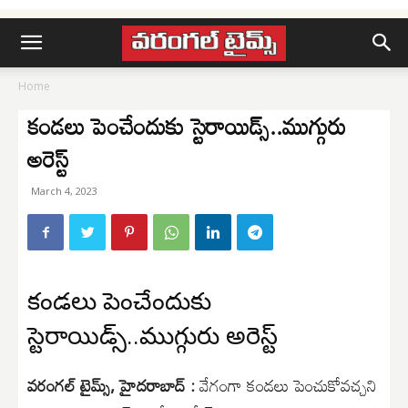
Home
కండలు పెంచేందుకు స్టెరాయిడ్స్..ముగ్గురు
అరెస్ట్
March 4, 2023
కండలు పెంచేందుకు
స్టెరాయిడ్స్..ముగ్గురు అరెస్ట్
వరంగల్ టైమ్స్, హైదరాబాద్ :
వేగంగా కండలు పెంచుకోవచ్చని