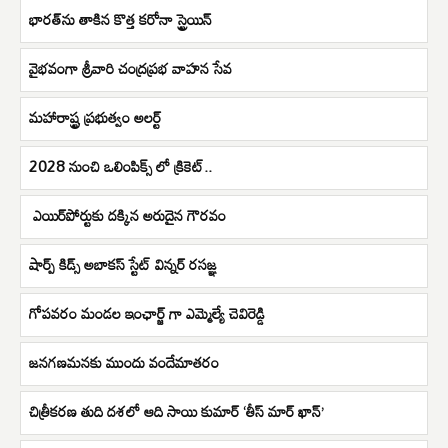
భారత్​ను తాకిన కొత్త కరోనా స్ట్రెయిన్​
వైభవంగా శ్రీవారి చంద్రప్రభ వాహన సేవ
మహారాష్ట్ర ప్రభుత్వం అలర్ట్
2028 నుంచి ఒలింపిక్స్ లో క్రికెట్..
​ ఎయిర్​పోర్టుకు దక్కిన అరుదైన గౌరవం
షార్ప్ కిడ్స్ అబాకస్ స్టేట్ విన్నర్ రసజ్ఞ
గోపవరం మండల ఇంఛార్జ్ గా ఎమ్మెల్యే చెవిరెడ్డి
జనగణమనకు ముందు వందేమాతరం
చిత్రీకరణ తుది దశలో ఆది సాయి కుమార్ ‘తీస్ మార్ ఖాన్’