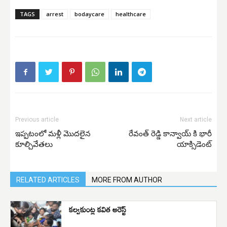
TAGS
arrest
bodaycare
healthcare
Previous article
Next article
ఇప్పటంలో మళ్లీ మొదలైన
రేవంత్ రెడ్డి కాన్వాయ్ కి భారీ
కూల్చివేతలు
యాక్సిడెంట్
RELATED ARTICLES
MORE FROM AUTHOR
కల్వకుంట్ల కవిత అరెస్ట్