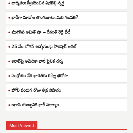
బాధ్యతలు స్వీకరించిన ఎర్రబెల్లి స్వర్ణ
భారీగా మావోల లొంగుబాటు..మరి గణపతి?
ముగిసిన అమిత్ షా – రేవంత్ రెడ్డి భేటీ
25 వేల బోగస్ ఉద్యోగులపై ఫోరెన్సిక్ ఆడిట్
ఇరాన్‌పై అమెరికా భారీ సైనిక చర్య
సంక్షోభం వేళ భారత్‌కు రష్యా భరోసా
హోలీ పండుగ రోజు తీవ్ర విషాదం
ఇరాన్ యుద్ధానికి భారీ మూల్యం
Most Viewed