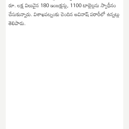
రూ. లక్ష విలువైన 180 ఇంజక్షన్లు, 1100 టాబ్లెట్లను స్వాధీనం
చేసుకున్నారు. విశాఖపట్నంకు చెందిన అవినాష్ పరారీలో ఉన్నట్లు
తెలిపారు.