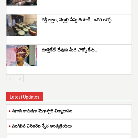
కల్తీ అల్లం, వెల్లుల్లి పేస్టు తయారీ.. ఒకరి అరెస్ట్
డూప్లికేట్ దేవుడు మీద పోక్సో కేసు..
Latest Updates
ఉగాది కానుకగా మెగాస్టార్ విద్యాదానం
ముగిసిన ఎన్ఆర్ఐ శ్వేత అంత్యక్రియలు