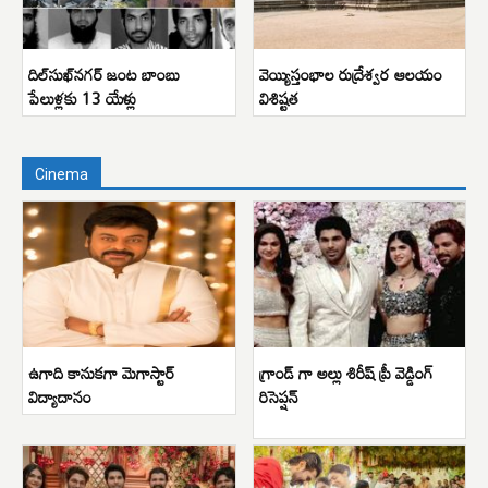
దిల్‌సుఖ్‌నగర్ జంట బాంబు
వెయ్యిస్తంభాల రుద్రేశ్వర ఆలయం
పేలుళ్లకు 13 యేళ్లు
విశిష్టత
Cinema
ఉగాది కానుకగా మెగాస్టార్
గ్రాండ్ గా అల్లు శిరీష్ ప్రీ వెడ్డింగ్
విద్యాదానం
రిసెప్షన్