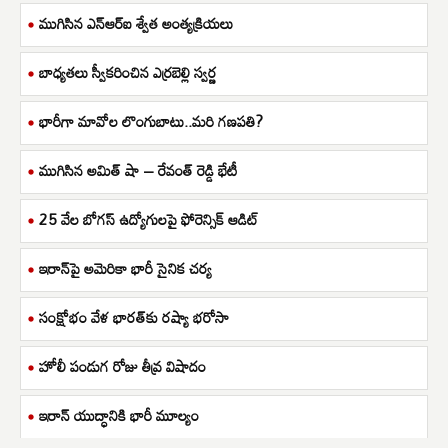
ముగిసిన ఎన్ఆర్ఐ శ్వేత అంత్యక్రియలు
బాధ్యతలు స్వీకరించిన ఎర్రబెల్లి స్వర్ణ
భారీగా మావోల లొంగుబాటు..మరి గణపతి?
ముగిసిన అమిత్ షా – రేవంత్ రెడ్డి భేటీ
25 వేల బోగస్ ఉద్యోగులపై ఫోరెన్సిక్ ఆడిట్
ఇరాన్‌పై అమెరికా భారీ సైనిక చర్య
సంక్షోభం వేళ భారత్‌కు రష్యా భరోసా
హోలీ పండుగ రోజు తీవ్ర విషాదం
ఇరాన్ యుద్ధానికి భారీ మూల్యం