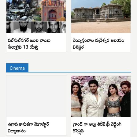
దిల్‌సుఖ్‌నగర్ జంట బాంబు
వెయ్యిస్తంభాల రుద్రేశ్వర ఆలయం
పేలుళ్లకు 13 యేళ్లు
విశిష్టత
Cinema
ఉగాది కానుకగా మెగాస్టార్
గ్రాండ్ గా అల్లు శిరీష్ ప్రీ వెడ్డింగ్
విద్యాదానం
రిసెప్షన్