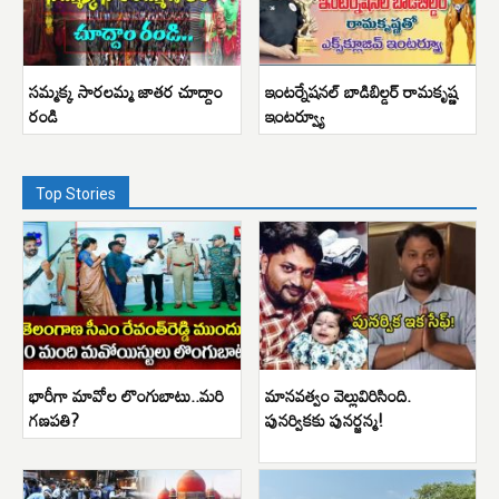
సమ్మక్క సారలమ్మ జాతర చూద్దాం
ఇంటర్నేషనల్ బాడిబిల్డర్ రామకృష్ణ
రండి
ఇంటర్వ్యూ
Top Stories
భారీగా మావోల లొంగుబాటు..మరి
మానవత్వం వెల్లువిరిసింది.
గణపతి?
పునర్వికకు పునర్జన్మ!