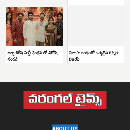
అల్లు శిరీష్ హల్దీ ఫంక్షన్ లో విరోషి
వివాహ బంధంతో ఒక్కటైన రష్మిక-
సందడి
విజయ్
ABOUT US