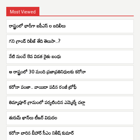
Most Viewed
రాష్ట్రంలో భారీగా ఐపీఎస్ ల బదిలీలు
గని గ్రాండ్ రిలీజ్ తేది తెలుసా..?
నేటి నుంచే 8వ విడత రైతు బంధు
ఆ రాష్ట్రంలో 30 మంది ప్రజాప్రతినిధులకు కరోనా
కరోనా పంజా.. వాయిదా పడిన రంజీ ట్రోఫీ
తిమ్మాపూర్ గ్రామంలో పర్యటించిన ఎమ్మెల్యే చల్లా
తురుమ్ ఖాన్‌లు టీజర్ విడుదల
కరోనా బారిన బీహార్ సీఎం నితీష్ కుమార్