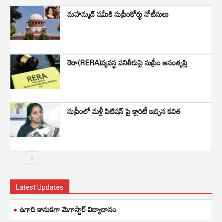
మహమ్మద్ షమీకి సుప్రీంకోర్టు నోటీసులు
రెరా(RERA)వ్యవస్థ పనితీరుపై సుప్రీం అసంతృప్తి
సుప్రీంలో మళ్లీ పిటిషన్ పై క్లారిటీ ఇచ్చిన కవిత
Latest Updates
ఉగాది కానుకగా మెగాస్టార్ విద్యాదానం