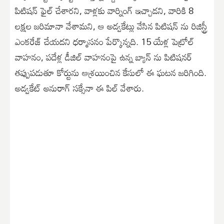
పిటిషన్ ఫైల్ చేశారని, వాళ్లకు వార్నింగ్ ఇచ్చాడని, వారికి 8
లక్షల జరిమానా వేశామని, ఆ అడ్వకేట్లు వేసిన పిటిషన్ ను రిజిస్ట్రీ
ఎంకరేజ్ చేయదని ధర్మాసనం పేర్కొన్నది. 15 యేళ్ల పెట్రోల్
వాహనం, పదేళ్ల డీజిల్ వాహనంపై ఉన్న బ్యాన్ ను పిటిషనర్
తప్పుపడుతూ కోర్టును ఆశ్రయించిన కేసులో ఈ ఘటన జరిగింది.
అడ్వకేట్ అనురాగ్ సక్సేనా ఈ పిల్ వేశారు.