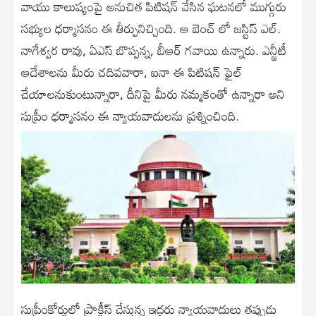
వాయు కాలుష్యంపై అనుచిత పిటిషన్ వేసిన ఘటనలో ముగ్గురు
సభ్యుల ధర్మాసనం ఈ తీర్పునిచ్చింది. ఆ బెంచ్ లో జస్టిస్ ఎల్.
నాగేశ్వర రావు, ఏఎస్ బొప్పన్న, బీఆర్ గవాయి ఉన్నారు. ఎన్జీటీ
ఆదేశాలను మీరు చదివవారా, ఐనా ఈ పిటిషన్ ఫైల్
చేయాలనుకుంటున్నారా, దీనిపై మీరు నమ్మకంతో ఉన్నారా అని
సుప్రీం ధర్మాసనం ఈ న్యాయవాదులను ప్రశ్నించింది.
సుప్రీంకోర్టులో ప్రాక్టీస్ చేస్తున్న ఇద్దరు న్యాయవాదులు తప్పుడు