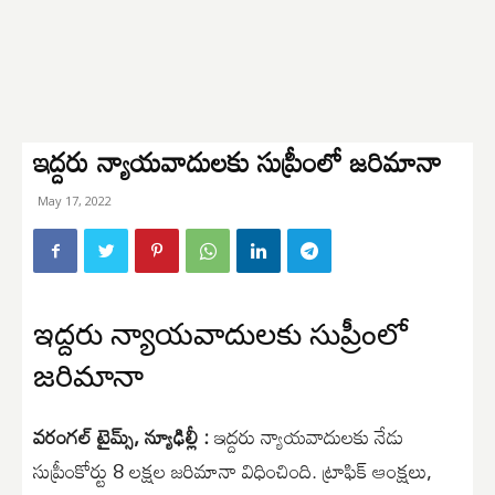
ఇద్దరు న్యాయవాదులకు సుప్రీంలో జరిమానా
May 17, 2022
ఇద్దరు న్యాయవాదులకు సుప్రీంలో
జరిమానా
వరంగల్ టైమ్స్, న్యూఢిల్లీ :
ఇద్దరు న్యాయవాదులకు నేడు
సుప్రీంకోర్టు 8 లక్షల జరిమానా విధించింది. ట్రాఫిక్ ఆంక్షలు,