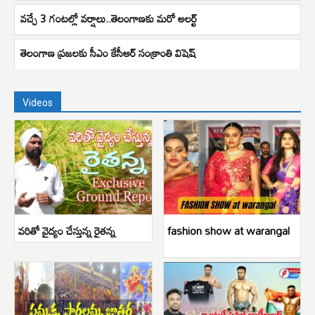
వచ్చే 3 గంటల్లో వర్షాలు..తెలంగాణకు మరో అలర్ట్
తెలంగాణ ప్రజలకు సీఎం కేసీఆర్ సంక్రాంతి విషెష్
Videos
వరితో వైద్యం చేస్తున్న రైతన్న
fashion show at warangal