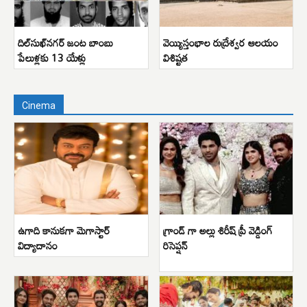
దిల్‌సుఖ్‌నగర్ జంట బాంబు
వెయ్యిస్తంభాల రుద్రేశ్వర ఆలయం
పేలుళ్లకు 13 యేళ్లు
విశిష్టత
Cinema
ఉగాది కానుకగా మెగాస్టార్
గ్రాండ్ గా అల్లు శిరీష్ ప్రీ వెడ్డింగ్
విద్యాదానం
రిసెప్షన్