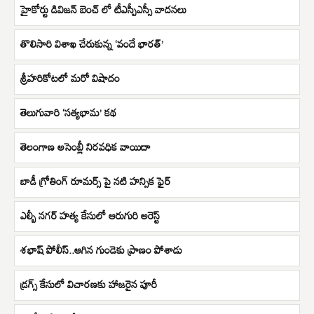
హైకోర్టు డివిజన్ బెంచ్ లో టీఎస్పీఎస్సీ వాదనలు
తొలిసారి విశాఖ చేరుకున్న ‘వందే భారత్‌’
శ్రీహరికోటలో మరో విషాదం
తెలుగువారి ‘సత్యభామ’ కథ
తెలంగాణ అసెంబ్లీ నిరవధిక వాయిదా
బాడీ గ్రోతింగ్ రూమర్స్ పై నటి హన్సిక ఫైర్
ఎల్బీ నగర్ హత్య కేసులో ఆరుగురి అరెస్ట్
శభాష్ పోలీస్..ఆగిన గుండెకు ప్రాణం పోశాడు
డ్రగ్స్‌ కేసులో విచారణకు హాజరైన పూరీ