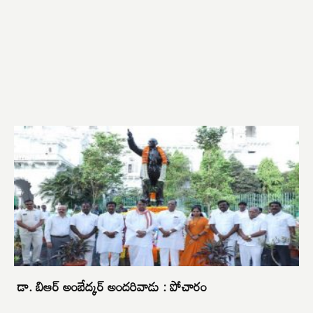
డా. బిఆర్ అంబేద్కర్ అందరివాడు : పోచారం