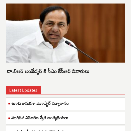
డా.బిఆర్ అంబేద్కర్ కి సీఎం కేసీఆర్ నివాళులు
Latest Updates
ఉగాది కానుకగా మెగాస్టార్ విద్యాదానం
ముగిసిన ఎన్ఆర్ఐ శ్వేత అంత్యక్రియలు