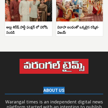
అల్లు శిరీష్ హల్దీ ఫంక్షన్ లో విరోషి
వివాహ బంధంతో ఒక్కటైన రష్మిక-
సందడి
విజయ్
ABOUT US
Warangal times is an independent digital news
platform started with an intention to publish