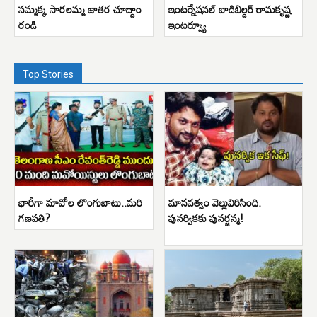
సమ్మక్క సారలమ్మ జాతర చూద్దాం
ఇంటర్నేషనల్ బాడిబిల్డర్ రామకృష్ణ
రండి
ఇంటర్వ్యూ
Top Stories
భారీగా మావోల లొంగుబాటు..మరి
మానవత్వం వెల్లువిరిసింది.
గణపతి?
పునర్వికకు పునర్జన్మ!