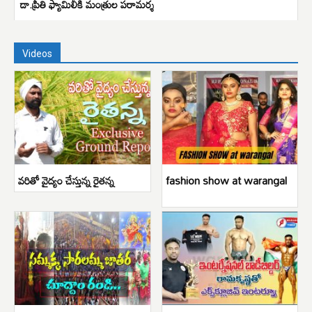
డా.ప్రీతి ఫ్యామిలీకి మంత్రుల పరామర్శ
Videos
వరితో వైద్యం చేస్తున్న రైతన్న
fashion show at warangal