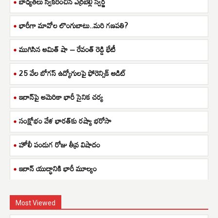
బాధ్యతలు స్వీకరించిన ఎర్రబెల్లి స్వర్ణ
భారీగా మావోల లొంగుబాటు..మరి గణపతి?
ముగిసిన అమిత్ షా – రేవంత్ రెడ్డి భేటీ
25 వేల బోగస్ ఉద్యోగులపై ఫోరెన్సిక్ ఆడిట్
ఇరాన్‌పై అమెరికా భారీ సైనిక చర్య
సంక్షోభం వేళ భారత్‌కు రష్యా భరోసా
హోలీ పండుగ రోజు తీవ్ర విషాదం
ఇరాన్ యుద్ధానికి భారీ మూల్యం
Most Viewed