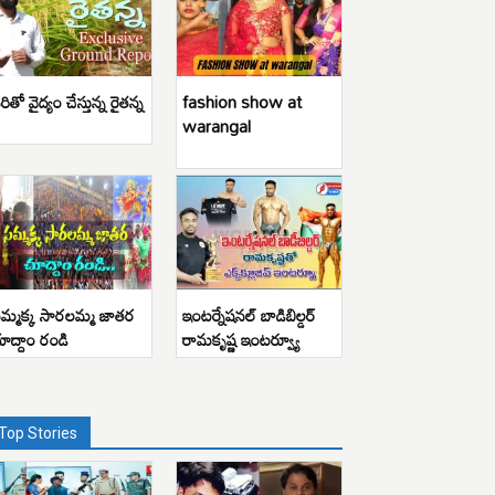
రితో వైద్యం చేస్తున్న రైతన్న
fashion show at
warangal
మ్మక్క సారలమ్మ జాతర
ఇంటర్నేషనల్ బాడిబిల్డర్
ూద్దాం రండి
రామకృష్ణ ఇంటర్వ్యూ
Top Stories