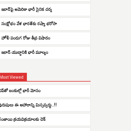
ఇరాన్‌పై అమెరికా భారీ సైనిక చర్య
సంక్షోభం వేళ భారత్‌కు రష్యా భరోసా
హోలీ పండుగ రోజు తీవ్ర విషాదం
ఇరాన్ యుద్ధానికి భారీ మూల్యం
Most Viewed
చిప్‌తో బంకుల్లో భారీ మోసం
పురుషులు ఈ ఆహారాన్ని మిస్సవ్వద్దు..!!
గంజాయి క్రయవిక్రయాలకు చెక్