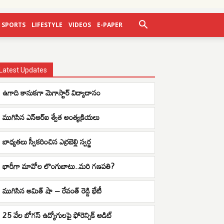
SPORTS
LIFESTYLE
VIDEOS
E-PAPER
Latest Updates
ఉగాది కానుకగా మెగాస్టార్ విద్యాదానం
ముగిసిన ఎన్ఆర్ఐ శ్వేత అంత్యక్రియలు
బాధ్యతలు స్వీకరించిన ఎర్రబెల్లి స్వర్ణ
భారీగా మావోల లొంగుబాటు..మరి గణపతి?
ముగిసిన అమిత్ షా – రేవంత్ రెడ్డి భేటీ
25 వేల బోగస్ ఉద్యోగులపై ఫోరెన్సిక్ ఆడిట్