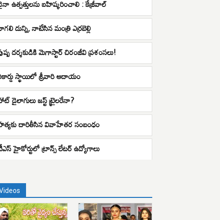
చైనా ఉత్పత్తులను బహిష్కరించాలి : కేజ్రీవాల్
ాగలి దున్ని, నాటేసిన మంత్రి ఎర్రబెల్లి
పుష్ప దర్శకుడికి మెగాస్టార్ చిరంజీవి ప్రశంసలు!
రికార్డు స్థాయిలో శ్రీవారి ఆదాయం
హాట్ డైలాగులు జస్ట్ ట్రైలరేనా?
హత్యకు దారితీసిన వివాహేతర సంబంధం
టీఎస్ హైకోర్టులో ట్రాన్స్ లేటర్ ఉద్యోగాలు
Videos