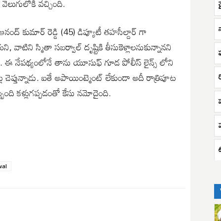
ెలుగులోకి వచ్చింది.
న
ద్ కుమార్ రెడ్డి (45) డిప్యూటీ తహసీల్దార్ గా
, వాటిని స్మితా సబర్వాల్ దృష్టికి తీసుకెళ్లాలనుకున్నానని
ది. ఈ నేపథ్యంలోనే తాను యూసుఫ్ గూడ పోలీస్ లైన్స్ లోని
లినట్లు చెప్తున్నాడు. ఐతే అపాయింట్మెంట్ లేకుండా అదీ రాత్రిపూట
బ్బంది కళ్లుగప్పడంతో కేసు నమోదైంది.
wal