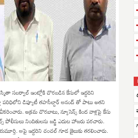
్మితా సబర్వాల్ ఇంట్లోకి చొరబడిన కేసులో ఇద్దరిని
ిల్లా పరిధిలోని డిప్యూటీ తహసీల్దార్ ఆనంద్ తో పాటు అతని
ృవీకరించారు. అక్రమ చొరబాటు, న్యూసెన్స్ కింద వాళ్లపై కేసు
ిల్స్ పోలీసులు నిందితులను జడ్జి ఎదుట హాజరు పరచారు.
ాయమూర్తి. ఆపై ఇద్దరిని చంచల్ గూడ జైలుకు తరలించారు.