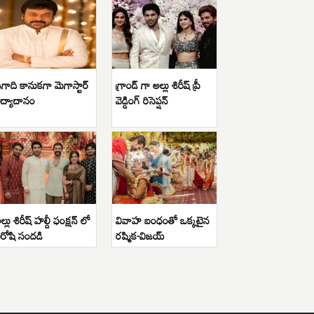
గాది కానుకగా మెగాస్టార్
గ్రాండ్ గా అల్లు శిరీష్ ప్రీ
ిద్యాదానం
వెడ్డింగ్ రిసెప్షన్
ల్లు శిరీష్ హల్దీ ఫంక్షన్ లో
వివాహ బంధంతో ఒక్కటైన
ిరోషి సందడి
రష్మిక-విజయ్