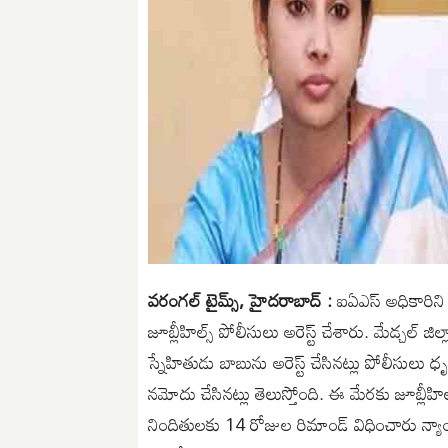
వరంగల్ టైమ్స్, హైదరాబాద్ :
ఐఏఎస్ అధికారిని స
జూబ్లీహిల్స్ పోలీసులు అరెస్ట్ చేశారు. మేడ్చల్ జ
స్నేహితుడు బాబును అరెస్ట్ చేసినట్లు పోలీసులు ధ
నమోదు చేసినట్లు తెలుస్తోంది. ఈ మేరకు జూబ్లీహ
నిందితులకు 14 రోజుల రిమాండ్ విధించారు న్య