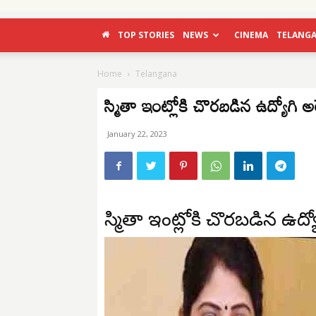
TOP STORIES
NEWS
CINEMA
TELANG
Home
Telangana
స్మితా ఇంట్లోకి చొరబడిన ఉద్యోగి అరె
January 22, 2023
స్మితా ఇంట్లోకి చొరబడిన ఉద్యోగ