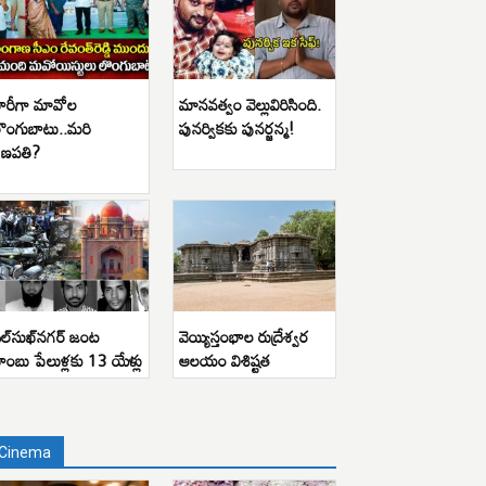
ారీగా మావోల
మానవత్వం వెల్లువిరిసింది.
ొంగుబాటు..మరి
పునర్వికకు పునర్జన్మ!
ణపతి?
ిల్‌సుఖ్‌నగర్ జంట
వెయ్యిస్తంభాల రుద్రేశ్వర
ాంబు పేలుళ్లకు 13 యేళ్లు
ఆలయం విశిష్టత
Cinema