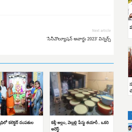
వ
Next article
‘సినీవొల్యూషన్ అవార్డు 2023’ విన్నర్స్
స
చ
నిధిలో కలెక్టర్ దంపతుల
కల్తీ అల్లం, వెల్లుల్లి పేస్టు తయారీ.. ఒకరి
అరెస్ట్