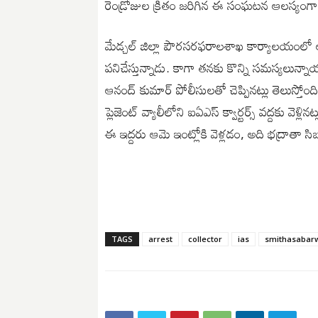
రెండ్రోజుల క్రితం జరిగిన ఈ సంఘటన ఆలస్యంగా వ
మేడ్చల్ జిల్లా పౌరసరఫరాలశాఖ కార్యాలయంలో ఆనం
పనిచేస్తున్నాడు. కాగా తనకు కొన్ని సమస్యలున్నాయని
ఆనంద్ కుమార్ పోలీసులతో చెప్పినట్లు తెలుస్తోం
ప్లెజెంట్ వ్యాలీలోని ఐఏఎస్ క్వార్టర్స్ వద్దకు వెళ్
ఈ ఇద్దరు ఆమె ఇంట్లోకి వెళ్లడం, అది భద్రాతా సి
TAGS
arrest
collector
ias
smithasabar