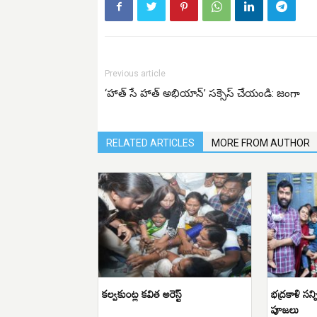
Previous article
‘హాత్ సే హాత్ అభియాన్’ సక్సెస్ చేయండి: జంగా
RELATED ARTICLES
MORE FROM AUTHOR
కల్వకుంట్ల కవిత అరెస్ట్
భద్రకాళి సన్
పూజలు