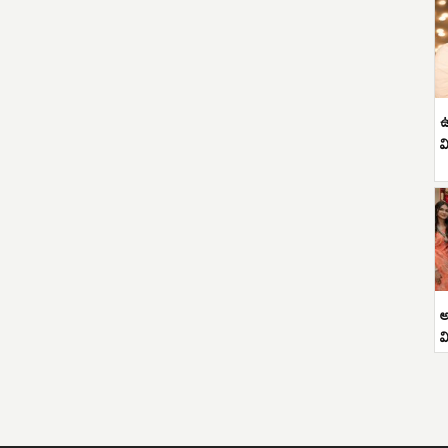
ఉ
వ
అ
వ