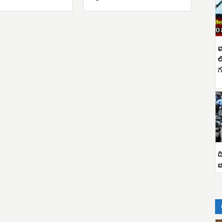
భ
ల
గ
ద
బ