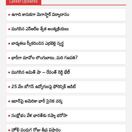
Latest Updates
ఉగాది కానుకగా మెగాస్టార్ విద్యాదానం
ముగిసిన ఎన్ఆర్ఐ శ్వేత అంత్యక్రియలు
బాధ్యతలు స్వీకరించిన ఎర్రబెల్లి స్వర్ణ
భారీగా మావోల లొంగుబాటు..మరి గణపతి?
ముగిసిన అమిత్ షా – రేవంత్ రెడ్డి భేటీ
25 వేల బోగస్ ఉద్యోగులపై ఫోరెన్సిక్ ఆడిట్
ఇరాన్‌పై అమెరికా భారీ సైనిక చర్య
సంక్షోభం వేళ భారత్‌కు రష్యా భరోసా
హోలీ పండుగ రోజు తీవ్ర విషాదం