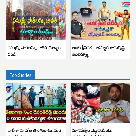
సమ్మక్క సారలమ్మ జాతర చూద్దాం
ఇంటర్నేషనల్ బాడిబిల్డర్ రామకృష్ణ
రండి
ఇంటర్వ్యూ
Top Stories
భారీగా మావోల లొంగుబాటు..మరి
మానవత్వం వెల్లువిరిసింది.