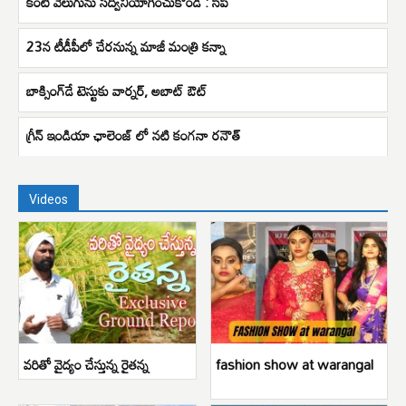
కంటి వెలుగును సద్వినియోగించుకోండి : సీపీ
23న టీడీపీలో చేరనున్న మాజీ మంత్రి కన్నా
బాక్సింగ్​డే టెస్టుకు వార్నర్​, అబాట్​ ఔట్​
గ్రీన్ ఇండియా ఛాలెంజ్ లో నటి కంగనా రనౌత్
Videos
వరితో వైద్యం చేస్తున్న రైతన్న
fashion show at warangal