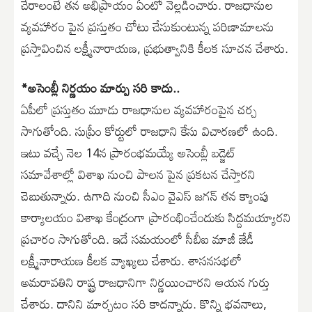
చేరాలంటే తన అభిప్రాయం ఏంటో వెల్లడించారు. రాజధానుల
వ్యవహారం పైన ప్రస్తుతం చోటు చేసుకుంటున్న పరిణామాలను
ప్రస్తావించిన లక్ష్మీనారాయణ, ప్రభుత్వానికి కీలక సూచన చేశారు.
*అసెంబ్లీ నిర్ణయం మార్పు సరి కాదు..
ఏపీలో ప్రస్తుతం మూడు రాజధానుల వ్యవహారంపైన చర్చ
సాగుతోంది. సుప్రీం కోర్టులో రాజధాని కేసు విచారణలో ఉంది.
ఇటు వచ్చే నెల 14న ప్రారంభమయ్యే అసెంబ్లీ బడ్జెట్
సమావేశాల్లో విశాఖ నుంచి పాలన పైన ప్రకటన చేస్తారని
చెబుతున్నారు. ఉగాది నుంచి సీఎం వైఎస్ జగన్ తన క్యాంపు
కార్యాలయం విశాఖ కేంద్రంగా ప్రారంభించేందుకు సిద్దమయ్యారని
ప్రచారం సాగుతోంది. ఇదే సమయంలో సీబీఐ మాజీ జేడీ
లక్ష్మీనారాయణ కీలక వ్యాఖ్యలు చేశారు. శాసనసభలో
అమరావతిని రాష్ట్ర రాజధానిగా నిర్ణయించారని ఆయన గుర్తు
చేశారు. దానిని మార్చటం సరి కాదన్నారు. కొన్ని భవనాలు,