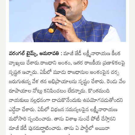
వరంగల్ టైమ్స్, అమరావతి :
మాజీ జేడీ లక్ష్మీనారాయణ కీలక
వ్యాఖ్యలు చేశారు.రాజధాని అంశం, ఇతర రాజకీయ ప్రణాళికలపై
స్పష్టత ఇచ్చారు. ఏపీలో మూడు రాజధానుల అంశంపైన చర్చ
జరుగుతున్న వేళ తన అభిప్రాయాలను స్పష్టం చేశారు. రెండు వేల
రూపాయాల నోట్లు కనిపించటం లేదన్నారు. కొంతమంది
నాయకులు నల్లధనంగా దాచుకొనేందుకు ఉపయోగపడుతోందని
ఎద్దేవా చేశారు. ఏపీలో విభజన సమస్యలపైన లక్ష్మీనారాయణ
మరోసారి స్పందించారు. తాను విశాఖ నుంచే పోటీ చేస్తానని
మాజీ జేడీ పునరుద్ఘాటించారు. తాను ఏ పార్టీలో అయినా