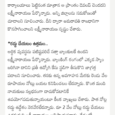
కార్యాలయాలు పెట్టినంత మాత్రాన ఆ ప్రాంతం డెవలప్ చెందదని
లక్ష్మీనారాయణ పేర్కొన్నారు. అన్ని జిల్లాలను సమకోణంతో
చూడాలని సూచించారు. దీని ద్వారా అమరావతి రాజధానిగా
కొనసాగించాలని లక్ష్మీనారాయణ స్పష్టం చేశారు.
*రద్దు చేయటం ఉత్తమం..
ఆర్దిక వ్యవస్థను పటిష్టపరిచే సత్తా బ్యాంకులకే ఉందని
లక్ష్మీనారాయణ పేర్కొన్నారు. బ్యాంకింగ్ రంగంలో ఎక్కడ స్కాం
జరిగినా దానిని ప్రతీ ఉద్యోగి కేసు స్టడిగా తీసుకొని జాగ్రత్త
పడాలని సూచించారు. తనకు ఉన్న అవగాహన మేరకు రెండు వేల
రూపాయల నోట్లు బయట కనిపించటం లేదన్నారు. కొంత మంది
నాయకులు నల్లధనంగా దాచుకోవటానికే
ఉపయోగపడుతున్నాయంటూ కీలక వ్యాఖ్యలు చేశారు. పాత నోట్ల
రద్దు ఉద్దేశం నెరవేరలేదన్నారు. రూ 2 వేల నోట్లు రద్దు చేయటం
ఉత్తమమని లక్ష్మీనారాయణ అభిప్రాయపడ్డారు. దేశంలో