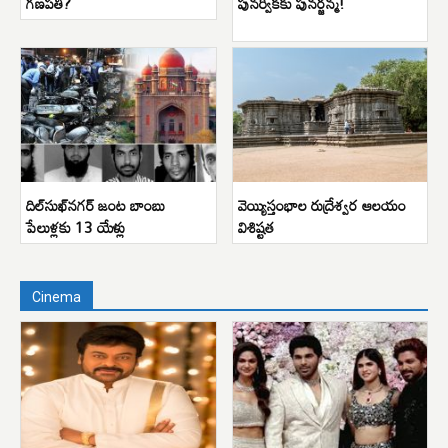
గణపతి?
పునర్వికకు పునర్జన్మ!
దిల్‌సుఖ్‌నగర్ జంట బాంబు
వెయ్యిస్తంభాల రుద్రేశ్వర ఆలయం
పేలుళ్లకు 13 యేళ్లు
విశిష్టత
Cinema