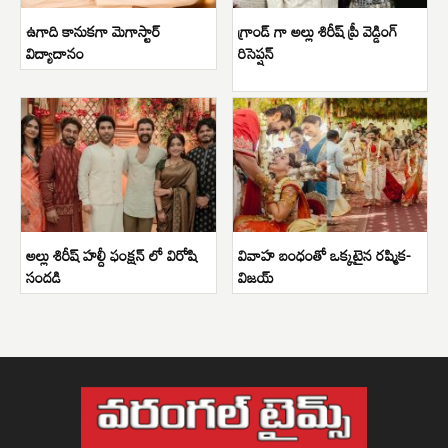
ఉగాది కానుకగా మెగాస్టార్
గ్రాండ్ గా అల్లు శిరీష్ ప్రీ వెడ్డింగ్
విద్యాదానం
రిసెప్షన్
అల్లు శిరీష్ హల్దీ ఫంక్షన్ లో విరోషి
వివాహ బంధంతో ఒక్కటైన రష్మిక-
సందడి
విజయ్