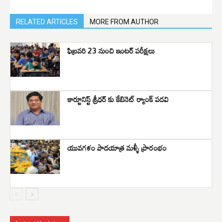
RELATED ARTICLES
MORE FROM AUTHOR
ఫిబ్రవరి 23 నుంచి ఇంటర్ పరీక్షలు
కార్టూనిస్ట్ శ్రీధర్ కు కేబినెట్ ర్యాంక్ పదవి
యువగళం పాదయాత్ర మళ్ళీ ప్రారంభం