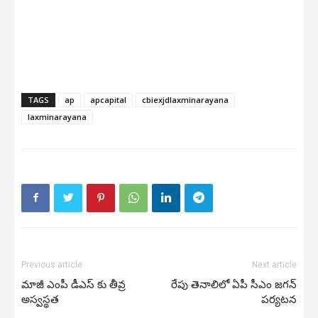
TAGS
ap
apcapital
cbiexjdlaxminarayana
laxminarayana
Previous article
Next article
మాజీ ఎంపీ డీఎస్ కు తీవ్ర
రేపు తెనాలిలో ఏపీ సీఎం జగన్
అస్వస్థత
పర్యటన