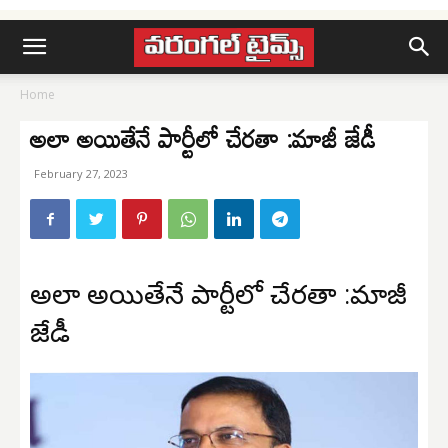
Home
అలా అయితేనే పార్టీలో చేరతా :మాజీ జేడీ
February 27, 2023
అలా అయితేనే పార్టీలో చేరతా :మాజీ
జేడీ