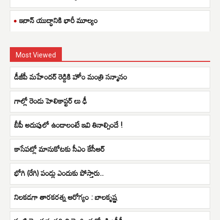
ఇరాన్ యుద్ధానికి భారీ మూల్యం
Most Viewed
డీజీపీ మహేందర్ రెడ్డికి హోం మంత్రి సన్మానం
గాల్లో రెండు హెలికాప్టర్ లు ఢీ
బీపీ అదుపులో ఉండాలంటే ఇవి తినాల్సిందే !
కాసేపట్లో మానుకోటకు సీఎం కేసీఆర్
భోగి (రేగి) పండ్లు ఎందుకు పోస్తారు..
నిలకడగా తారకరత్న ఆరోగ్యం : బాలకృష్ణ