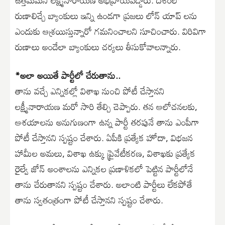
రుణాలిచ్చే బ్యాంకులు ఇన్ని ఉండగా ప్రజలు లోన్ యాప్ లను
ఎందుకు ఆశ్రయిస్తున్నారో గమనించాలని సూచించారు. విరివిగా
రుణాలు అందేలా బ్యాంకులు చర్యలు తీసుకోవాలన్నారు.
*అలా అయితే పార్టీలో చేరుతాను..
తాను వచ్చే ఎన్నికల్లో విశాఖ నుంచి పోటీ చేస్తానని
లక్ష్మీనారాయణ మరో సారి తేల్చి చెప్పారు. తన ఆలోచనలకు,
ఆశయాలను అనుగుణంగా ఉన్న పార్టీ తరపునే తాను ఎంపీగా
పోటీ చేస్తానని స్పష్టం చేశారు. ఏపీకి ప్రత్యేక హోదా, విభజన
హామీల అమలు, విశాఖ ఉక్కు ప్రైవేటీకరణ, విశాఖకు ప్రత్యేక
రైల్వే జోన్ అంశాలను ఎన్నికల ప్రణాళికలో పెట్టిన పార్టీలోనే
తాను చేరుతానని స్పష్టం చేశారు. అలాంటి పార్టీలు లేకపోతే
తాను స్వతంత్రంగా పోటీ చేస్తానని స్పష్టం చేశారు.