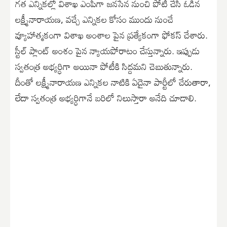
గత ఎన్నికల్లో విశాఖ ఎంపీగా జనసేన నుంచి పోటీ చేసి ఓడిన
లక్ష్మీనారాయణ, వచ్చే ఎన్నికల కోసం ముందు నుంచే
వ్యూహాత్మకంగా విశాఖ అంశాల పైన ప్రత్యేకంగా ఫోకస్ చేశారు.
స్టీల్ ప్లాంట్ అంశం పైన న్యాయపోరాటం చేస్తున్నారు. ఇప్పుడు
స్వతంత్ర అభ్యర్ధిగా అయినా పోటీకి సిద్దమని చెబుతున్నారు.
దీంతో లక్ష్మీనారాయణ ఎన్నికల నాటికి ఏదైనా పార్టీలో చేరుతారా,
లేదా స్వతంత్ర అభ్యర్ధిగానే బరిలో నిలుస్తారా అనేది చూడాలి.