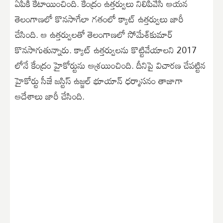
ఏపీకి కేటాయించింది. కేంద్రం ఉత్తర్వులు నిలిపివేసి ఆయన
తెలంగాణలో కొనసాగేలా గతంలో క్యాట్‌ ఉత్తర్వులు జారీ
చేసింది. ఆ ఉత్తర్వులతో తెలంగాణలో సోమేశ్‌కుమార్‌
కొనసాగుతున్నారు. క్యాట్‌ ఉత్తర్వులను కొట్టివేయాలని 2017
లోనే కేంద్రం హైకోర్టును ఆశ్రయించింది. దీనిపై విచారణ చేపట్టిన
హైకోర్టు సీజే జస్టిస్‌ ఉజ్జల్‌ భూయాన్‌ ధర్మాసనం తాజాగా
ఆదేశాలు జారీ చేసింది.