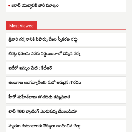
ఇరాన్ యుద్ధానికి భారీ మూల్యం
Most Viewed
శ్రీవారి దర్శనానికి సిఫార్సు లేఖల స్వీకరణ రద్దు
టికెట్ల ధరలను ఎవరు నిర్ణయించాలో చెప్పిన వర్మ
ఐటీలో ఖమ్మం మేటి : కేటీఆర్
తెలంగాణ అంగన్వాడీలకు మరో అరుదైన గౌరవం
హీరో మహేశ్‌బాబు సోదరుడు కన్నుమూత
టాస్ గెలిచి బ్యాటింగ్ ఎంచుకున్న టీంఇండియా
మృతుల కుటుంబాలకు చెక్కులు అందించిన చల్లా