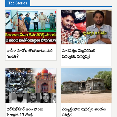
Top Stories
భారీగా మావోల లొంగుబాటు..మరి
మానవత్వం వెల్లువిరిసింది.
గణపతి?
పునర్వికకు పునర్జన్మ!
దిల్‌సుఖ్‌నగర్ జంట బాంబు
వెయ్యిస్తంభాల రుద్రేశ్వర ఆలయం
పేలుళ్లకు 13 యేళ్లు
విశిష్టత