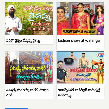
వరితో వైద్యం చేస్తున్న రైతన్న
fashion show at warangal
సమ్మక్క సారలమ్మ జాతర చూద్దాం
ఇంటర్నేషనల్ బాడిబిల్డర్ రామకృష్ణ
రండి
ఇంటర్వ్యూ