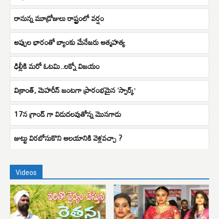
రానున్న మూడ్రోజులు రాష్ట్రంలో వర్షం
అప్పుల భారంతో బ్యాంకు మేనేజరు ఆత్మహత్య
ఢిల్లీకి మరో ఓటమి..లక్నో విజయం
విక్రాంత్, మెహ‌రీన్ జంట‌గా ప్రారంభమైన ‘స్పార్క్’
17న గ్రాండ్ గా విడుద‌ల‌వుతోన్న మొన‌గాడు
జుట్టు విరబోసుకొని ఆలయానికి వెళ్లవచ్చా ?
Videos