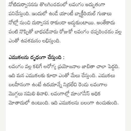
నోటిదుర్వాసనను తొలగించడంలో లవంగం అద్భుతంగా
పనిచేస్తుంది. ఇందులో ఉండే యాంటీ బ్యాక్టీరియల్ గుణాలు
నోట్లో నుంచి దుర్వాసన రాకుండా అడ్డుకుంటాయి. అంతేకాదు
పంటి నొప్పితో బాధపడేవారు రోజుకో లవంగం చప్పరించడం వల్ల
ఎంతో ఉపశమనం లభిస్తుంది.
ఎముకలను దృఢంగా చేస్తుంది :
లవంగం వల్ల కలిగే ఆరోగ్య ప్రయోజనాల జాబితా చాలా పెద్దది.
ఇది మన ఎముకలకు కూడా ఎంతో మేలు చేస్తుంది. ఎముకలు
బలహీనంగా ఉంటే ఉదయాన్నే నిద్రలేచి రెండు లవంగాల
మొగ్గలు నమిలి తినాలి. లవంగాల్లో మాంగనీస్ అధిక
మోతాదులో ఉంటుంది. ఇది ఎముకలను బలంగా ఉంచుతుంది.