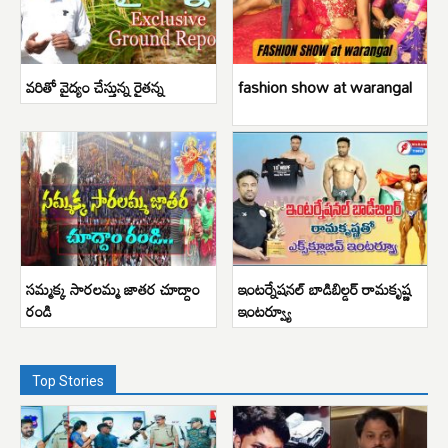
వరితో వైద్యం చేస్తున్న రైతన్న
fashion show at warangal
సమ్మక్క సారలమ్మ జాతర చూద్దాం
ఇంటర్నేషనల్ బాడిబిల్డర్ రామకృష్ణ
రండి
ఇంటర్వ్యూ
Top Stories