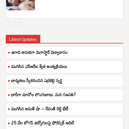
Latest Updates
ఉగాది కానుకగా మెగాస్టార్ విద్యాదానం
ముగిసిన ఎన్ఆర్ఐ శ్వేత అంత్యక్రియలు
బాధ్యతలు స్వీకరించిన ఎర్రబెల్లి స్వర్ణ
భారీగా మావోల లొంగుబాటు..మరి గణపతి?
ముగిసిన అమిత్ షా – రేవంత్ రెడ్డి భేటీ
25 వేల బోగస్ ఉద్యోగులపై ఫోరెన్సిక్ ఆడిట్