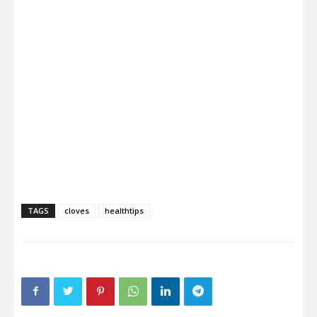
TAGS
cloves
healthtips