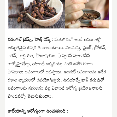
వరంగల్ టైమ్స్, హెల్త్ డెస్క్ :
వంటగదిలో ఉండే లవంగాల్లో
అద్భుతమైన ఔషధ గుణాలుంటాయి. విటమిన్లు, ఫైబర్, ప్రోటీన్,
ఐరన్, కాల్షియం, పొటాషియం, ఫాస్పరస్ మాంగనీస్
కార్బోహైడ్రేట్లు, యాంటీ ఆక్సిడెంట్లు వంటి అనేక రకాల
పోషకాలు లవంగాలలో లభిస్తాయి. అందుకే లవంగాలను అనేక
రకాల వ్యాధులలో ఉపయోగిస్తారు. ఉదయాన్నే ఖాళీ కడుపుతో
లవంగాలను నమలడం వల్ల ఎలాంటి ఆరోగ్య ప్రయోజనాలను
పొందవచ్చో తెలుసుకుందాం.
కాలేయాన్ని ఆరోగ్యంగా ఉంచుతుంది :