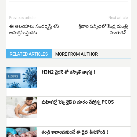
Previous article
Next article
ఈ ఆలయాలు సందర్శిస్తే శని
శ్రీవారి సన్నిధిలో కేంద్ర మంత్రి
అనుగ్రహిస్తాడట..
మురుగన్
RELATED ARTICLES
MORE FROM AUTHOR
H3N2 వైరస్ తో తస్మాత్ జాగ్రత్త !
మహిళల్లో సెక్స్ లైఫ్ ని దూరం చేస్తోన్న PCOS
తండ్రి కావాలనుకుంటే ఈ డైట్ తీసుకోండి !