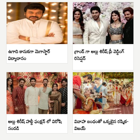
ఉగాది కానుకగా మెగాస్టార్
గ్రాండ్ గా అల్లు శిరీష్ ప్రీ వెడ్డింగ్
విద్యాదానం
రిసెప్షన్
అల్లు శిరీష్ హల్దీ ఫంక్షన్ లో విరోషి
వివాహ బంధంతో ఒక్కటైన రష్మిక-
సందడి
విజయ్