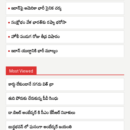
ఇరాన్‌పై అమెరికా భారీ సైనిక చర్య
సంక్షోభం వేళ భారత్‌కు రష్యా భరోసా
హోలీ పండుగ రోజు తీవ్ర విషాదం
ఇరాన్ యుద్ధానికి భారీ మూల్యం
Most Viewed
కార్డు లేకుండానే నగదు విత్ డ్రా
తుది పోరుకు చేరుకున్న పీవీ సింధు
డా.బిఆర్ అంబేద్కర్ కి సీఎం కేసీఆర్ నివాళులు
బుద్ధభవన్ లో ఘనంగా అంబేద్కర్ జయంతి