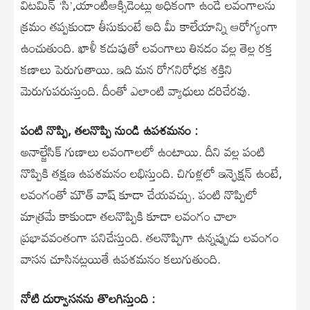
విటమిన్ ‘సి’,యాంటీఆక్సిడెంట్లు అధికంగా ఉండే లవంగాలను
క్రమం తప్పకుండా తీసుకుంటే అది మీ కాలేయాన్ని ఆరోగ్యంగా
ఉంచుతుంది. ఖాళీ కడుపుతో లవంగాలు తినడం వల్ల తెల్ల రక్త
కణాలు పెరుగుతాయి. ఇది మన రోగనిరోధక శక్తిని
మెరుగుపరుస్తుంది. దీంతో ఎలాంటి వ్యాధులు దరిచేరవు.
పంటి నొప్పి, తలనొప్పి నుండి ఉపశమనం :
అనాల్జేసిక్ గుణాలు లవంగాలలో ఉంటాయి. దీని వల్ల పంటి
నొప్పికి తక్షణ ఉపశమనం లభిస్తుంది. చిగుళ్లలో ఇన్ఫెక్షన్ ఉంటే,
లవంగంతో మౌత్ వాష్ కూడా చేయవచ్చు. పంటి నొప్పిలో
మాత్రమే కాకుండా తలనొప్పికి కూడా లవంగం చాలా
ప్రభావవంతంగా పనిచేస్తుంది. తలనొప్పిగా ఉన్నప్పుడు లవంగం
వాసన చూసినట్లయితే ఉపశమనం కలుగుతుంది.
నోటి దుర్వాసనను తొలగిస్తుంది :