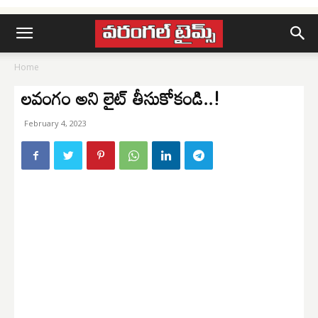
Home
లవంగం అని లైట్ తీసుకోకండి..!
February 4, 2023