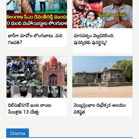
భారీగా మావోల లొంగుబాటు..మరి
మానవత్వం వెల్లువిరిసింది.
గణపతి?
పునర్వికకు పునర్జన్మ!
దిల్‌సుఖ్‌నగర్ జంట బాంబు
వెయ్యిస్తంభాల రుద్రేశ్వర ఆలయం
పేలుళ్లకు 13 యేళ్లు
విశిష్టత
Cinema