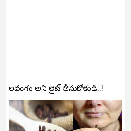
లవంగం అని లైట్ తీసుకోకండి..!