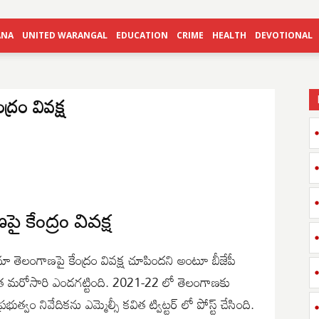
ANA
UNITED WARANGAL
EDUCATION
CRIME
HEALTH
DEVOTIONAL
్రం వివక్ష
ేంద్రం వివక్ష
ెలంగాణపై కేంద్రం వివక్ష చూపిందని అంటూ బీజేపీ
ల కవిత మరోసారి ఎండగట్టింది. 2021-22 లో తెలంగాణకు
ుత్వం నివేదికను ఎమ్మెల్సీ కవిత ట్విట్టర్ లో పోస్ట్ చేసింది.