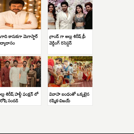
గాది కానుకగా మెగాస్టార్
గ్రాండ్ గా అల్లు శిరీష్ ప్రీ
ిద్యాదానం
వెడ్డింగ్ రిసెప్షన్
ల్లు శిరీష్ హల్దీ ఫంక్షన్ లో
వివాహ బంధంతో ఒక్కటైన
ిరోషి సందడి
రష్మిక-విజయ్