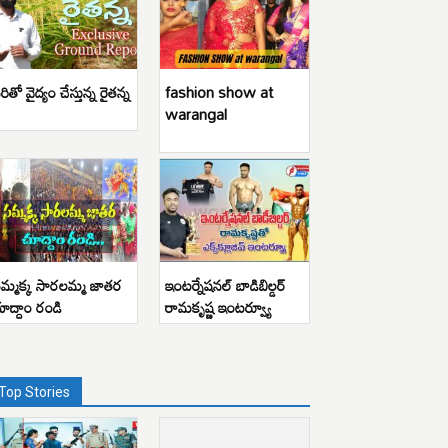
రితో వైద్యం చేస్తున్న రైతన్న
fashion show at
warangal
మ్మక్క సారలమ్మ జాతర
ఇంటర్నేషనల్ బాడిబిల్డర్
ూద్దాం రండి
రామకృష్ణ ఇంటర్వ్యూ
Top Stories