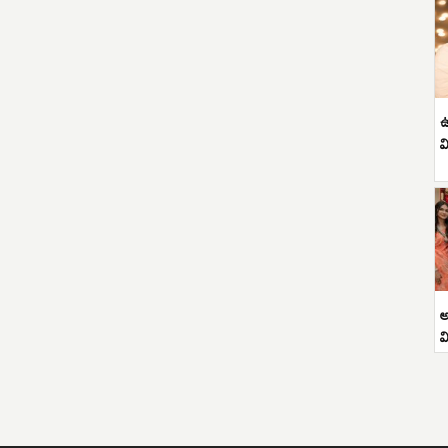
ఉ
వ
అ
వ