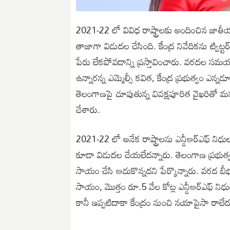
2021-22 లో వివిధ రాష్ట్రాలకు అందించిన జాతీయ
తాజాగా విడుదల చేసింది. కేంద్ర నివేదికను ట్విట్టర
పేరు లేకపోవడాన్ని ప్రస్తావించారు. వరదల సమ
ఉన్నారన్న ఎమ్మెల్సీ కవిత, కేంద్ర ప్రభుత్వం ఎన్నడ
తెలంగాణపై చూపుతున్న వివక్షపూరిత వైఖరితో మనసు
చేశారు.
2021-22 లో అనేక రాష్ట్రాలను ఎన్డీఆర్ఎఫ్ నిధ
కూడా విడుదల చేయలేదన్నారు. తెలంగాణ ప్రభుత్
సాయం చేసి ఆదుకొన్నదని పేర్కొన్నారు. వరద బీ
సాయం, మొత్తం రూ.5 వేల కోట్ల ఎన్డీఆర్‌ఎఫ్‌ నిధు
కానీ ఇప్పటిదాకా కేంద్రం నుంచి నయాపైసా రాలేద