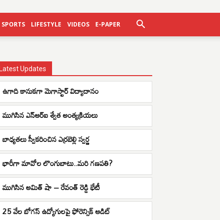
SPORTS
LIFESTYLE
VIDEOS
E-PAPER
Latest Updates
ఉగాది కానుకగా మెగాస్టార్ విద్యాదానం
ముగిసిన ఎన్ఆర్ఐ శ్వేత అంత్యక్రియలు
బాధ్యతలు స్వీకరించిన ఎర్రబెల్లి స్వర్ణ
భారీగా మావోల లొంగుబాటు..మరి గణపతి?
ముగిసిన అమిత్ షా – రేవంత్ రెడ్డి భేటీ
25 వేల బోగస్ ఉద్యోగులపై ఫోరెన్సిక్ ఆడిట్