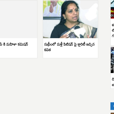
భ
ల
గ
్ కి మహిళా కమిషన్
సుప్రీంలో మళ్లీ పిటిషన్ పై క్లారిటీ ఇచ్చిన
కవిత
ద
బ