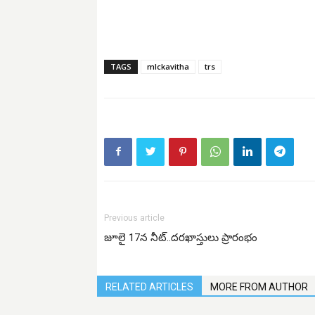
TAGS
mlckavitha
trs
Previous article
జూలై 17న నీట్..దరఖాస్తులు ప్రారంభం
RELATED ARTICLES
MORE FROM AUTHOR