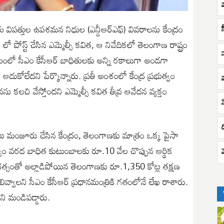
 విపత్తుల ఉపశమన నిధుల (ఎన్డీఆర్‌ఎఫ్‌) వివరాలను కేంద్రం
్ లో పోస్ట్ చేసిన ఎమ్మెల్సీ కవిత, ఆ నివేదికలో తెలంగాణ రాష్ట్రం
యంలో సీఎం కేసీఆర్ బాధితులకు అన్ని రకాలుగా అండగా
ూ ఆదుకోలేదని పేర్కొన్నారు. ప్రతీ అంశంలో కేంద్ర ప్రభుత్వం
 కలచి వేస్తోందని ఎమ్మెల్సీ కవిత తీవ్ర ఆవేదన వ్యక్తం
ులు మంజూరు చేసిన కేంద్రం, తెలంగాణకు మాత్రం ఒక్క పైసా
వం వరద బాధిత కుటుంబాలకు రూ.10 వేల చొప్పున ఆర్థిక
భత్సంతో అల్లాడిపోయిన తెలంగాణకు రూ.1,350 కోట్ల తక్షణ
లివ్వాలని సీఎం కేసీఆర్‌ ప్రధానమంత్రికి గతంలోనే లేఖ రాశారు.
ని మండిపడ్డారు.