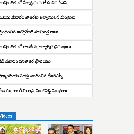
ముచ్చింతల్ లో ఏర్పాట్లను పరిశీలించిన సీఎస్
సీఎంను మేడారం జాతరకు ఆహ్వానించిన మంత్రులు
స్పందించిన కార్పొరేటర్ మామిండ్ల రాజు
ముచ్చింతల్ లో రాజకీయ,ఆధ్యాత్మిక ప్రముఖులు
నేడే మేడారం వనజాతర ప్రారంభం
దివ్యాంగులకు పండ్లు అందించిన టీఆర్ఎస్వీ
మేడారం రాజకీయాలపై..మండిపడ్డ మంత్రులు
Videos