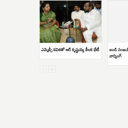
ఎమ్మెల్సీ కవితతో ఆర్ కృష్ణయ్య కీలక భేటీ
బండి సంజయ
వార్నింగ్