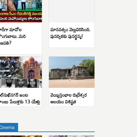
ారీగా మావోల
మానవత్వం వెల్లువిరిసింది.
ొంగుబాటు..మరి
పునర్వికకు పునర్జన్మ!
ణపతి?
ిల్‌సుఖ్‌నగర్ జంట
వెయ్యిస్తంభాల రుద్రేశ్వర
ాంబు పేలుళ్లకు 13 యేళ్లు
ఆలయం విశిష్టత
Cinema