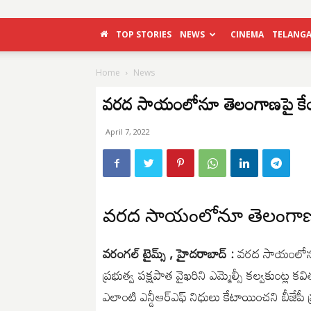
TOP STORIES
NEWS
CINEMA
TELANG
Home
News
వరద సాయంలోనూ తెలంగాణపై కేంద
April 7, 2022
వరద సాయంలోనూ తెలంగాణపై క
వరంగల్ టైమ్స్ , హైదరాబాద్ :
వరద సాయంలోనూ త
ప్రభుత్వ పక్షపాత వైఖరిని ఎమ్మెల్సీ కల్వకుంట్
ఎలాంటి ఎన్డీఆర్ఎఫ్ నిధులు కేటాయించని బీజేపీ ప్రభ