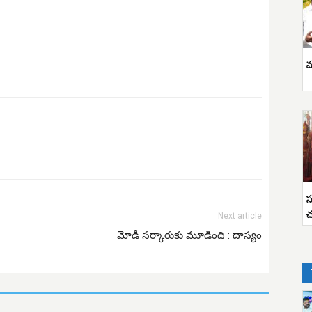
వ
స
చ
Next article
మోడీ సర్కారుకు మూడింది : దాస్యం