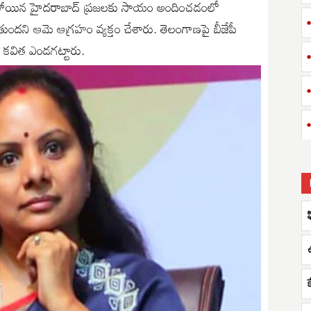
ష్టపోయిన హైదరాబాద్‌ ప్రజలకు సాయం అందించడంలో
ూపుతుందని ఆమె ఆగ్రహం వ్యక్తం చేశారు. తెలంగాణపై బీజేపీ
్సీ కవిత ఎండగట్టారు.