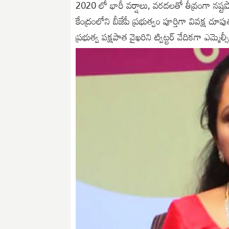
2020 లో భారీ వర్షాలు, వరదలతో తీవ్రంగా న
కేంద్రంలోని బీజేపీ ప్రభుత్వం పూర్తిగా వివక్ష చ
ప్రభుత్వ పక్షపాత వైఖరిని ట్విట్టర్ వేదికగా ఎమ్మెల