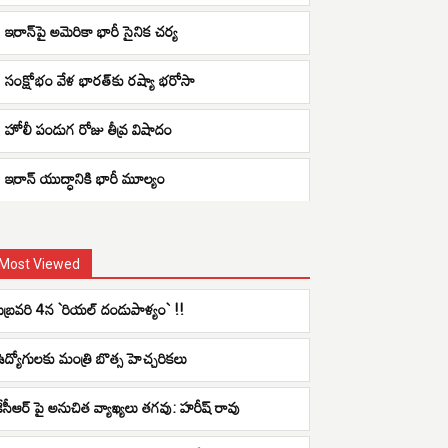
ఇరాన్‌పై అమెరికా భారీ సైనిక చర్య
సంక్షోభం వేళ భారత్‌కు రష్యా భరోసా
హోలీ పండుగ రోజు తీవ్ర విషాదం
ఇరాన్ యుద్ధానికి భారీ మూల్యం
Most Viewed
ఫిబ్ర‌వ‌రి 4న `రియ‌ల్ దండుపాళ్యం` !!
ఉద్యోగులకు మంత్రి బొత్స హెచ్చరికలు
కేసీఆర్ పై అనుచిత వ్యాఖ్యలు తగవు: హరీష్ రావు