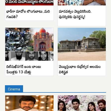
భారీగా మావోల లొంగుబాటు..మరి
మానవత్వం వెల్లువిరిసింది.
గణపతి?
పునర్వికకు పునర్జన్మ!
దిల్‌సుఖ్‌నగర్ జంట బాంబు
వెయ్యిస్తంభాల రుద్రేశ్వర ఆలయం
పేలుళ్లకు 13 యేళ్లు
విశిష్టత
Cinema