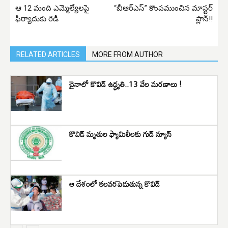
ఆ 12 మంది ఎమ్మెల్యేలపై
“బీఆర్ఎస్” కొంపముంచిన మాస్టర్
ఫిర్యాదుకు రెడీ
ప్లాన్!!
RELATED ARTICLES
MORE FROM AUTHOR
చైనాలో కొవిడ్‌ ఉద్ధృతి..13 వేల మరణాలు !
కొవిడ్ మృతుల ఫ్యామిలీలకు గుడ్ న్యూస్
ఆ దేశంలో కలవరపెడుతున్న కొవిడ్