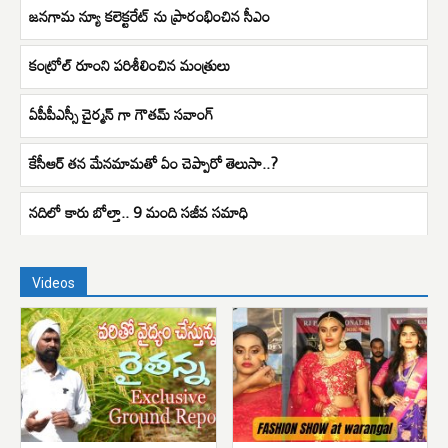
జనగామ న్యూ కలెక్టరేట్ ను ప్రారంభించిన సీఎం
కంట్రోల్ రూంని పరిశీలించిన మంత్రులు
ఏపీపీఎస్సీ చైర్మన్ గా గౌతమ్ సవాంగ్
కేసీఆర్ తన మేనమామతో ఏం చెప్పారో తెలుసా..?
నదిలో కారు బోల్తా.. 9 మంది సజీవ సమాధి
Videos