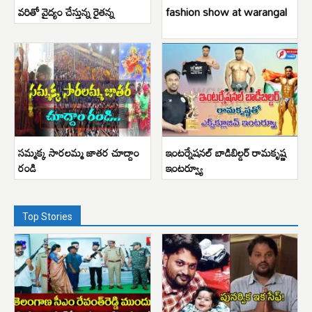
వరితో వైద్యం చేస్తున్న రైతన్న
fashion show at warangal
సమ్మక్క సారలమ్మ జాతర చూద్దాం
ఇంటర్నేషనల్ బాడిబిల్డర్ రామకృష్ణ
రండి
ఇంటర్వ్యూ
Top Stories