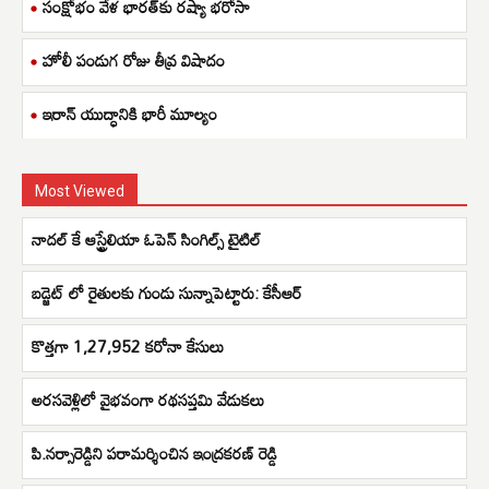
సంక్షోభం వేళ భారత్‌కు రష్యా భరోసా
హోలీ పండుగ రోజు తీవ్ర విషాదం
ఇరాన్ యుద్ధానికి భారీ మూల్యం
Most Viewed
నాదల్ కే ఆస్ట్రేలియా ఓపెన్ సింగిల్స్ టైటిల్
బడ్జెట్ లో రైతులకు గుండు సున్నాపెట్టారు: కేసీఆర్
కొత్తగా 1,27,952 కరోనా కేసులు
అరసవెళ్లిలో వైభవంగా రథసప్తమి వేడుకలు
పి.నర్సారెడ్డిని పరామర్శించిన ఇంద్రకరణ్ రెడ్డి