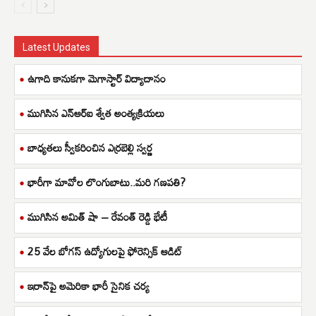
Latest Updates
ఉగాది కానుకగా మెగాస్టార్ విద్యాదానం
ముగిసిన ఎన్ఆర్ఐ శ్వేత అంత్యక్రియలు
బాధ్యతలు స్వీకరించిన ఎర్రబెల్లి స్వర్ణ
భారీగా మావోల లొంగుబాటు..మరి గణపతి?
ముగిసిన అమిత్ షా – రేవంత్ రెడ్డి భేటీ
25 వేల బోగస్ ఉద్యోగులపై ఫోరెన్సిక్ ఆడిట్
ఇరాన్‌పై అమెరికా భారీ సైనిక చర్య