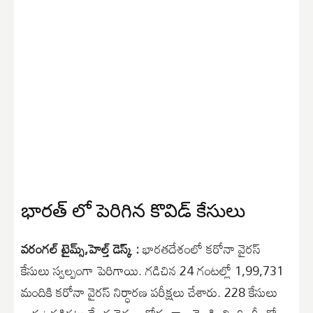
భారత్ లో పెరిగిన కొవిడ్ కేసులు
వరంగల్ టైమ్స్,హెల్త్ డెస్క్ :
భారతదేశంలో కరోనా వైరస్
కేసులు స్వల్పంగా పెరిగాయి. గడిచిన 24 గంటల్లో 1,99,731
మందికి కరోనా వైరస్ నిర్ధారణ పరీక్షలు చేశారు. 228 కేసులు