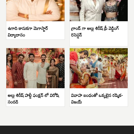
ఉగాది కానుకగా మెగాస్టార్
గ్రాండ్ గా అల్లు శిరీష్ ప్రీ వెడ్డింగ్
విద్యాదానం
రిసెప్షన్
అల్లు శిరీష్ హల్దీ ఫంక్షన్ లో విరోషి
వివాహ బంధంతో ఒక్కటైన రష్మిక-
సందడి
విజయ్