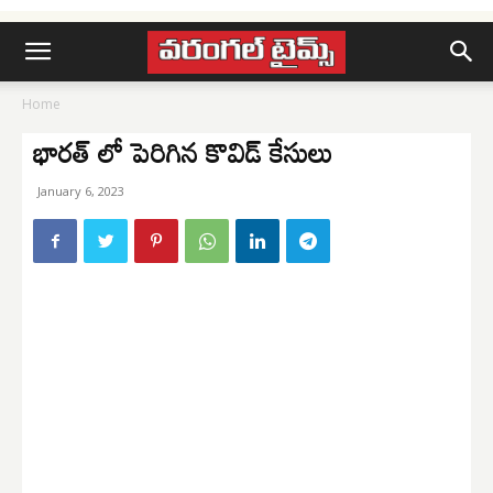
Home
భారత్ లో పెరిగిన కొవిడ్ కేసులు
January 6, 2023