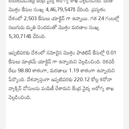
బయటపడినట్లు కేంద్ర వైద్య ఆరోగ్య శాఖ వెల్లడించింది. దీంతో
మొత్తం కేసుల సంఖ్య 4,46,79,547కి చేరింది. ప్రస్తుతం
దేశంలో 2,503 కేసులు యాక్టివ్ గా ఉన్నాయి. గత 24 గంటల్లో
నలుగురు మృతి చెందడంతో మొత్తం మరణాల సంఖ్య
5,30,714కి చేరింది.
ఇప్పటివరకు దేశంలో నమోదైన మొత్తం పాజిటివ్ కేసుల్లో 0.01
కేసులు మాత్రమే యాక్టివ్ గా ఉన్నాయని వెల్లడించింది. రికవరీ
రేటు 98.80 శాతంగా, మరణాలు 1.19 శాతంగా ఉన్నాయని
పేర్కొంది. దేశవ్యాప్తంగా ఇప్పటివరకు 220.12 కోట్ల కరోనా
వ్యాక్సిన్ డోసులను పంపిణీ చేశామని కేంద్ర వైద్య ఆరోగ్య శాఖ
వెల్లడించింది.