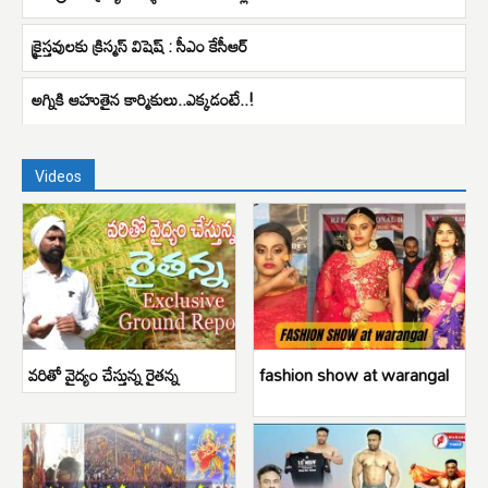
క్రైస్తవులకు క్రిస్మస్ విషెష్ : సీఎం కేసీఆర్
అగ్నికి ఆహుతైన కార్మికులు..ఎక్కడంటే..!
Videos
వరితో వైద్యం చేస్తున్న రైతన్న
fashion show at warangal