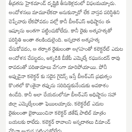
తీవ్రతను హైకమాండ్ దృష్టికి తీసుకెళ్లడంలో విఫలమయ్యారు.
ఆందోళనలు మామూలేకదా అనుకున్నారో లేక వాస్తవ పరిస్థితిని
చెప్పేవారు లేకపోవడం వల్లో కానీ బీఆర్ఎస్ అధిష్టానం ఈ
ఇష్యూను అంతగా పట్టించుకోలేదు. కానీ రైతు ఆత్మహత్యతో
పరిస్థితి అంతా తలకిందులైంది. అన్నదాత ఆత్మహత్య
చేసుకోవడం, ఆ తర్వాత రైతులంతా ఆగ్రహంతో కలెక్టరేట్ ఎదుట
ఆందోళన చేపట్టడం, అక్కడికి బీజేపీ ఎమ్మెల్యే రఘునందన్ రావు
రావడంతో పరిణామాలు వేగంగా మారిపోయాయి. పోనీ
అప్పుడైనా కలెక్టర్ కు సరైన గైడెన్స్ ఇస్తే బీఆర్ఎస్ ప్రభుత్వం
కొంతలో కొంతైనా తప్పును సరిదిద్దుకునేందుకు అవకాశం
ఉండేది. కానీ అలా చేయడంలోనూ బీఆర్ఎస్ అధిష్టానం సహా
జిల్లా ఎమ్మెల్యేలంతా ఫెయిలయ్యారు. కలెక్టరేట్ ఎదుట
రైతులంతా బైఠాయించినా కలెక్టర్ జితేష్ పాటిల్ మాత్రం
బయటకు రాలేదు. కలెక్టర్ రావాలని అన్నదాతలు డిమాండ్
చేసినా ఆయన పట్టించుకోలేదు.