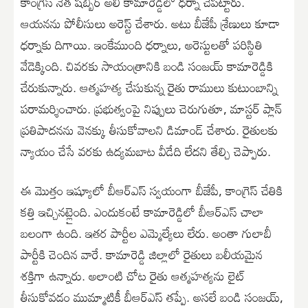
కాంగ్రెస్ నేత షబ్బీర్ అలీ కామారెడ్డిలో ధర్నా చేపట్టారు.
ఆయనను పోలీసులు అరెస్ట్ చేశారు. అటు బీజేపీ శ్రేణులు కూడా
ధర్నాకు దిగాయి. ఇంకేముంది ధర్నాలు, అరెస్టులతో పరిస్థితి
వేడెక్కింది. చివరకు సాయంత్రానికి బండి సంజయ్ కామారెడ్డికి
చేరుకున్నారు. ఆత్మహత్య చేసుకున్న రైతు రాములు కుటుంబాన్ని
పరామర్శించారు. ప్రభుత్వంపై నిప్పులు చెరుగుతూ, మాస్టర్ ప్లాన్
ప్రతిపాదనను వెనక్కు తీసుకోవాలని డిమాండ్ చేశారు. రైతులకు
న్యాయం చేసే వరకు ఉద్యమబాట వీడేది లేదని తేల్చి చెప్పారు.
ఈ మొత్తం ఇష్యూలో బీఆర్ఎస్ స్వయంగా బీజేపీ, కాంగ్రెస్ చేతికి
కత్తి ఇచ్చినట్లైంది. ఎందుకంటే కామారెడ్డిలో బీఆర్ఎస్ చాలా
బలంగా ఉంది. ఇతర పార్టీల ఎమ్మెల్యేలు లేరు. అంతా గులాబీ
పార్టీకి చెందిన వారే. కామారెడ్డి జిల్లాలో రైతులు బలీయమైన
శక్తిగా ఉన్నారు. అలాంటి చోట రైతు ఆత్మహత్యను లైట్
తీసుకోవడం ముమ్మాటికీ బీఆర్ఎస్ తప్పే. అసలే బండి సంజయ్,