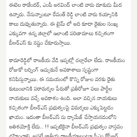
ఈటెల రాజేందర్, ఎంపీ అరవింద్ లాంటి వారు దూకుడు మీద
ఉన్నారు. నేనున్నాంటూ రేవంత్ రెడ్డి లాంటి వారు కయ్యానికి
కాలు దువ్వుతున్నారు. ఈ టైమ్ లో అది కూడా రైతుల సంఖ్య
ఎక్కువగా ఉన్న జిల్లాలో ఇలాంటి పరిణామాలు కచ్చితంగా
బీఆర్ఎస్ కు నష్టం చేకూరుస్తాయి.
కామారెడ్డిలో రాజకీయ వేడి ఇప్పట్లో చల్లారేలా లేదు. రాజకీయం
రోజుకో టర్నింగ్ ఇచ్చుకునే అవకాశాలు స్పష్టంగా
కనిపిస్తున్నాయి. ఈ సమయంలో కొన్ని రోజుల వరకు రైతు
కుటుంబానికి పరామర్శల పేరుతో ప్రతీరోజూ పలు పార్టీల
నాయకులు వచ్చే అవకాశం ఉంది. అలా వచ్చిన నాయకులు
కచ్చితంగా బీఆర్ఎస్ ప్రభుత్వంపై విమర్శలు ఎక్కుపెట్టడం
ఖాయం. ఇదంతా బీఆర్ఎస్ ను డ్యామేజ్ చేస్తాయనడంలోని
అతిశయోక్తి లేదు.. !! ఇప్పటికైనా బీఆర్ఎస్ ప్రభుత్వం వాస్తవం
గ్రహించాలి. అసలే జాతీయ రాజకీయాలంటూ సీఎం కేసీఆర్