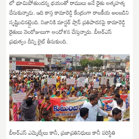
లో భూమిపోతుందన్న భయంతో రాములు అనే రైతు ఆత్మహత్య
చేసుకున్నాడు. ఇది కాస్త కామారెడ్డి కేంద్రంగా రాజకీయ అలజడిని
సృష్టించినట్లైంది. నిజానికి మాస్టర్ ప్లాన్ ప్రతిపాదనపై కామారెడ్డి
రైతులు నెలరోజులుగా ఆందోళన చేస్తున్నారు. బీఆర్ఎస్
ప్రభుత్వం దీన్ని లైట్ తీసుకుంది.
బీఆర్ఎస్ ఎమ్మెల్యేలు కానీ, ప్రజాప్రతినిధులు కానీ పరిస్థితి