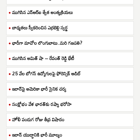
ముగిసిన ఎన్ఆర్ఐ శ్వేత అంత్యక్రియలు
బాధ్యతలు స్వీకరించిన ఎర్రబెల్లి స్వర్ణ
భారీగా మావోల లొంగుబాటు..మరి గణపతి?
ముగిసిన అమిత్ షా – రేవంత్ రెడ్డి భేటీ
25 వేల బోగస్ ఉద్యోగులపై ఫోరెన్సిక్ ఆడిట్
ఇరాన్‌పై అమెరికా భారీ సైనిక చర్య
సంక్షోభం వేళ భారత్‌కు రష్యా భరోసా
హోలీ పండుగ రోజు తీవ్ర విషాదం
ఇరాన్ యుద్ధానికి భారీ మూల్యం