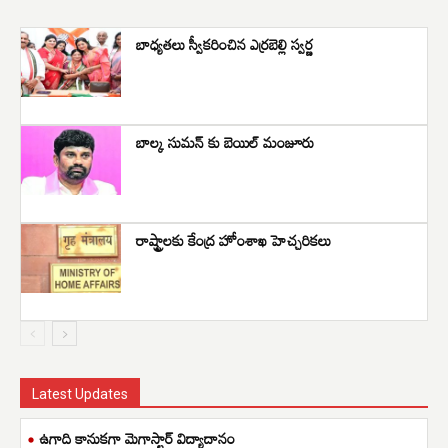
బాధ్యతలు స్వీకరించిన ఎర్రబెల్లి స్వర్ణ
బాల్క సుమన్ కు బెయిల్ మంజూరు
రాష్ట్రాలకు కేంద్ర హోంశాఖ హెచ్చరికలు
Latest Updates
ఉగాది కానుకగా మెగాస్టార్ విద్యాదానం