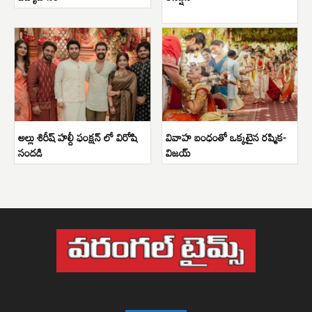
అల్లు శిరీష్ హల్దీ ఫంక్షన్ లో విరోషి
వివాహ బంధంతో ఒక్కటైన రష్మిక-
సందడి
విజయ్