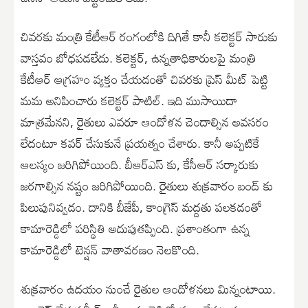
చివరకు మంత్రి కేటీఆర్ రంగంలోకి దిగితే కానీ కలెక్టర్ సారుకు
వాస్తవం బోధపడలేదు. కలెక్టర్, ఉన్నతాధికారులపై మంత్రి
కేటీఆర్ ఆగ్రహం వ్యక్తం చేయడంతో చివరకు ప్రెస్ మీట్ పెట్టి
మమ అనిపించారు కలెక్టర్ పాటిల్. ఇది ముసాయిదా
మాత్రమేనని, రైతులు ఎవరూ ఆందోళన చెందాల్సిన అవసరం
లేదంటూ కవర్ చేసుకునే ప్రయత్నం చేశారు. కానీ అప్పటికే
ఆలస్యం జరిగిపోయింది. బీఆర్ఎస్ కు, కేసీఆర్ సర్కారుకు
జరగాల్సిన నష్టం జరిగిపోయింది. రైతులు శుక్రవారం బంద్ కు
పిలుపునివ్వడం. దానికి బీజేపీ, కాంగ్రెస్ మద్దతు పలకడంతో
కామారెడ్డిలో పరిస్థితి అదుపుతప్పింది. ప్రశాంతంగా ఉన్న
కామారెడ్డిలో టెన్షన్ వాతావరణం నెలకొంది.
శుక్రవారం ఉదయం నుంచే రైతుల ఆందోళనలు మిన్నంటాయి.