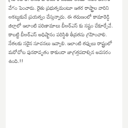
వేగం పెంచారు. రైతు ప్రభుత్వమంటూ ఇతర రాష్ట్రాల వారిని
ఆకట్టుకునే ప్రయత్నం చేస్తున్నారు. ఈ తరుణంలో కామారెడ్డి
జిల్లాలో ఇలాంటి పరిణామాలు బీఆర్ఎస్ కు నష్టం చేకూర్చేవే.
కాబట్టి బీఆర్ఎస్ అధిష్టానం పరిస్థితి తీవ్రతను గ్రహించాలి.
నేతలకు సరైన సూచనలు ఇవ్వాలి. ఇలాంటి తప్పులు రాష్ట్రంలో
మరోచోట పునరావృతం కాకుండా జాగ్రత్తపడాల్సిన అవసరం
ఉంది.!!