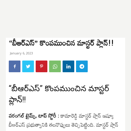
“బీఆర్ఎస్” కొంపముంచిన మాస్టర్ ప్లాన్!!
January 6, 2023
“బీఆర్ఎస్” కొంపముంచిన మాస్టర్
ప్లాన్!!
వరంగల్ టైమ్స్, టాప్ స్టోరీ :
కామారెడ్డి మాస్టర్ ప్లాన్ ఇష్యూ
బీఆర్ఎస్ ప్రభుత్వానికి తలనొప్పులు తెచ్చిపెట్టింది. మాస్టర్ ప్లాన్