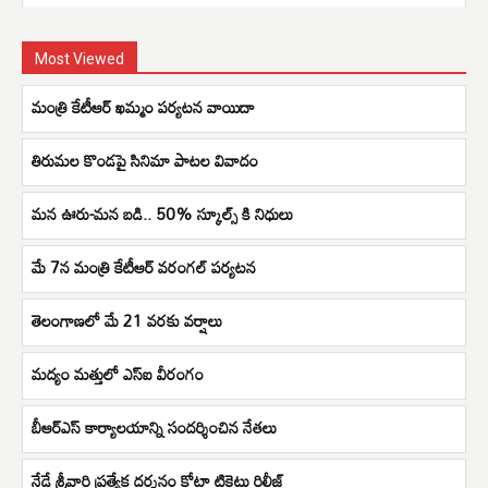
Most Viewed
మంత్రి కేటీఆర్ ఖమ్మం పర్యటన వాయిదా
తిరుమల కొండపై సినిమా పాటల వివాదం
మన ఊరు-మన బడి.. 50% స్కూల్స్ కి నిధులు
మే 7న మంత్రి కేటీఆర్ వ‌రంగ‌ల్‌ ప‌ర్య‌ట‌న‌
తెలంగాణలో మే 21 వరకు వర్షాలు
మద్యం మత్తులో ఎస్ఐ వీరంగం
బీఆర్ఎస్ కార్యాలయాన్ని సందర్శించిన నేతలు
నేడే శ్రీవారి ప్రత్యేక దర్శనం కోటా టికెట్లు రిలీజ్