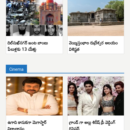
దిల్‌సుఖ్‌నగర్ జంట బాంబు
వెయ్యిస్తంభాల రుద్రేశ్వర ఆలయం
పేలుళ్లకు 13 యేళ్లు
విశిష్టత
Cinema
ఉగాది కానుకగా మెగాస్టార్
గ్రాండ్ గా అల్లు శిరీష్ ప్రీ వెడ్డింగ్
విద్యాదానం
రిసెప్షన్