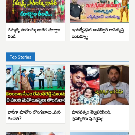
సమ్మక్క సారలమ్మ జాతర చూద్దాం
ఇంటర్నేషనల్ బాడిబిల్డర్ రామకృష్ణ
రండి
ఇంటర్వ్యూ
Top Stories
భారీగా మావోల లొంగుబాటు..మరి
మానవత్వం వెల్లువిరిసింది.
గణపతి?
పునర్వికకు పునర్జన్మ!