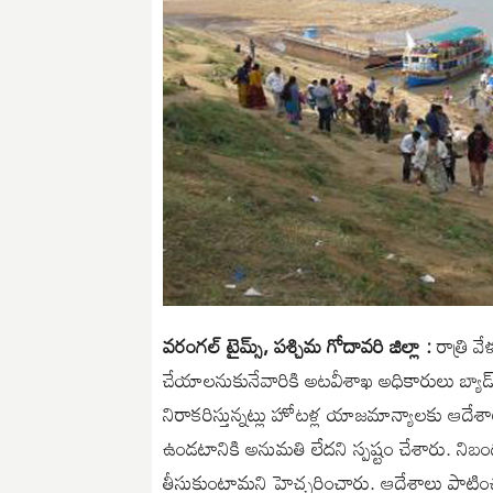
వరంగల్ టైమ్స్, పశ్చిమ గోదావరి జిల్లా :
రాత్రి 
చేయాలనుకునేవారికి అటవీశాఖ అధికారులు బ్యాడ్ న
నిరాకరిస్తున్నట్లు హోటళ్ల యాజమాన్యాలకు ఆదే
ఉండటానికి అనుమతి లేదని స్పష్టం చేశారు. నిబంధన
తీసుకుంటామని హెచ్చరించారు. ఆదేశాలు పాటించక