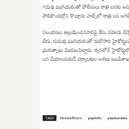
గడువు ముగియడంతో పోలీసులు రాత్రి బసకు అను
పాపికొండల్లోని కొల్లూరు హట్స్‌లో రాత్రి బస ఆగ
నిబంధనలు ఉల్లంఘించినవారిపై కేసు నమోదు చే
లేదు. గుడువు ముగియడంతో మరోసారి హైకోర్టును
ప్రయత్నాలు మొదలుపెట్టారు. త్వరలోనే హైకోర్టుల
బస చేయాలనుకునే పర్యాటకుల ఆశలు అటవీశాఖ
TAGS
forestofficers
papihills
papikondalu