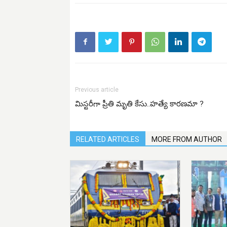
Previous article
మిస్టరీగా ప్రీతి మృతి కేసు..హత్యే కారణమా ?
RELATED ARTICLES
MORE FROM AUTHOR