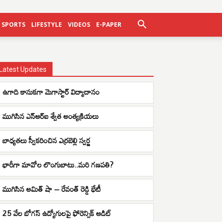
SPORTS
LIFESTYLE
VIDEOS
E-PAPER
Latest Updates
ఉగాది కానుకగా మెగాస్టార్ విద్యాదానం
ముగిసిన ఎన్ఆర్ఐ శ్వేత అంత్యక్రియలు
బాధ్యతలు స్వీకరించిన ఎర్రబెల్లి స్వర్ణ
భారీగా మావోల లొంగుబాటు..మరి గణపతి?
ముగిసిన అమిత్ షా – రేవంత్ రెడ్డి భేటీ
25 వేల బోగస్ ఉద్యోగులపై ఫోరెన్సిక్ ఆడిట్