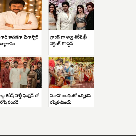
గాది కానుకగా మెగాస్టార్
గ్రాండ్ గా అల్లు శిరీష్ ప్రీ
ిద్యాదానం
వెడ్డింగ్ రిసెప్షన్
ల్లు శిరీష్ హల్దీ ఫంక్షన్ లో
వివాహ బంధంతో ఒక్కటైన
ిరోషి సందడి
రష్మిక-విజయ్