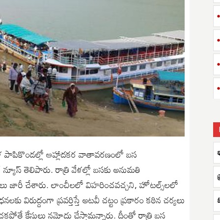
భ
వేళ పాపికొండల్లో ఆహ్లాదకర వాతావరణంలో బస
్యూస్ తెలిపారు. రాత్రి వేళల్లో బసకు అనుమతి
శాలు జారీ చేశారు. లాంచీలలో విహరించవచ్చని, హోటల్స్‌లలో
లకు విరుద్దంగా ప్రవర్తిస్తే అటవీ చట్టం ప్రకారం కఠిన చర్యలు
పోతే కేసులు నమోదు చేస్తామన్నారు. దీంతో రాత్రి బస