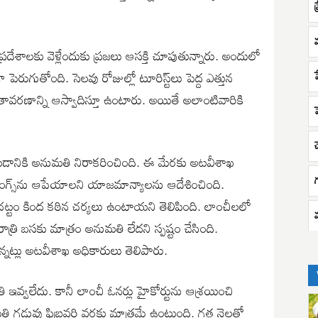
రదేశాలకు వెళ్లేందుకు ప్రజలు ఆసక్తి చూపుతున్నారు. అందులో
రుగుతోంది. సెలవు రోజుల్లో టూరిస్ట్‌లు పెద్ద ఎత్తున
 వాతావరణాన్ని ఆస్వాదిస్తూ ఉంటారు. అయితే అలాంటివారికి
చ
 చేయడానికి అనుమతి నిరాకరించింది. ఈ మేరకు అటవీశాఖ
ుకింగ్స్‌ను ఆపేయాలని యాజమాన్యాలను ఆదేశించింది.
్ చట్టం కింద కఠిన చర్యలు ఉంటాయని తెలిపింది. లాంచీలలో
్రి బసకు మాత్రం అనుమతి లేదని స్పష్టం చేసింది.
ున్నట్లు అటవీశాఖ అధికారులు తెలిపారు.
వ్వలేదు. కానీ లాంచీ ఓనర్లు హైకోర్టును ఆశ్రయించి
ుమతి గడువు ఫిబ్రవరి వరకు మాత్రమే ఉంటుంది. గత నెలతో