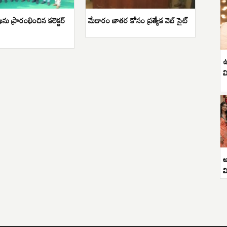
ను ప్రారంభించిన కలెక్టర్
మేడారం జాతర కోసం ప్రత్యేక వెబ్ సైట్
ఉ
వ
అ
వ