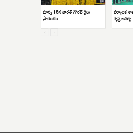
మార్చి 18న భారత్ గౌరవ్ రైలు
పర్యాటక శాఖ
ప్రారంభం
కృష్ణ ఆదిత్య