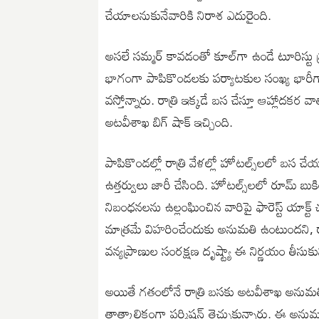
చేయాలనుకునేవారికి నిరాశ ఎదురైంది.
అసలే సమ్మర్ కావడంతో కూల్‌గా ఉండే టూరిస్టు ప్
భాగంగా పాపికొండలకు పర్యాటకుల సంఖ్య భారీగా పె
వస్తోన్నారు. రాత్రి ఇక్కడే బస చేస్తూ ఆహ్లాదకర
అటవీశాఖ బిగ్ షాక్ ఇచ్చింది.
పాపికొండల్లో రాత్రి వేళల్లో హోటల్స్‌లలో బస
ఉత్తర్వులు జారీ చేసింది. హోటల్స్‌లలో రూమ్ బ
నిబంధనలను ఉల్లంఘించిన వారిపై ఫారెస్ట్ యాక్ట
మాత్రమే విహరించేందుకు అనుమతి ఉంటుందని, రాత
వన్యప్రాణుల సంరక్షణ దృష్ట్యా ఈ నిర్ణయం తీసుక
అయితే గతంలోనే రాత్రి బసకు అటవీశాఖ అనుమతి ఇ
తాత్కాలికంగా పర్మిషన్ తెచ్చుకున్నారు. ఈ అన