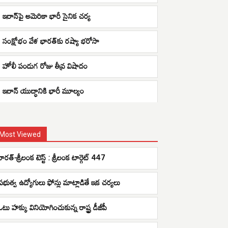
ఇరాన్‌పై అమెరికా భారీ సైనిక చర్య
సంక్షోభం వేళ భారత్‌కు రష్యా భరోసా
హోలీ పండుగ రోజు తీవ్ర విషాదం
ఇరాన్ యుద్ధానికి భారీ మూల్యం
Most Viewed
ారత్-శ్రీలంక టెస్ట్ : శ్రీలంక టార్గెట్ 447
ప్రభుత్వ ఉద్యోగులు ఫోన్లు మాట్లాడితే ఇక చర్యలు
ఓటు హక్కు వినియోగించుకున్న రాష్ట్ర డీజీపీ