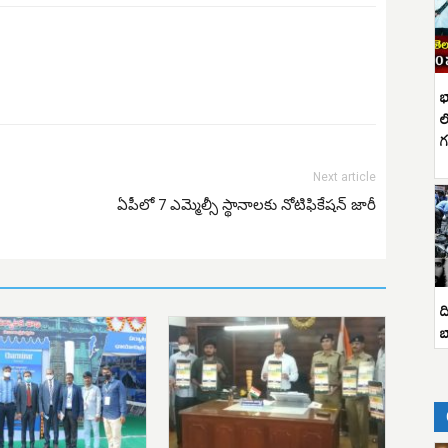
భ
ల
గ
Next article
ఏపీలో 7 ఎమ్మెల్సీ స్థానాలకు నోటిఫికేషన్ జారీ
ద
బ