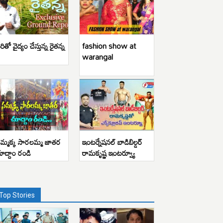
రితో వైద్యం చేస్తున్న రైతన్న
fashion show at
warangal
మ్మక్క సారలమ్మ జాతర
ఇంటర్నేషనల్ బాడిబిల్డర్
ూద్దాం రండి
రామకృష్ణ ఇంటర్వ్యూ
Top Stories