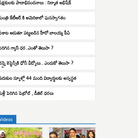
ప్రేక్షకులకు పాదాభివందనాలు : నిర్మాత అభిషేక్
మంత్రి కేటీఆర్ కి అమెరికాలో ఘనస్వాగతం
పేకాట ఆడుతూ పట్టుబడిన హీరో బాలయ్య పీఏ
పెరిగిన గ్యాస్ ధర..ఎంతో తెలుసా ?
ెన్నై కెప్టెన్సీకి ధోనీ వీడ్కోలు.. ఎందుకో తెలుసా ?
గురుకుల స్కూళ్లో 44 మంది విద్యార్థులకు అస్వస్థత
మళ్లీ పెరిగిన పెట్రోల్ , డీజిల్ ధరలు
Videos