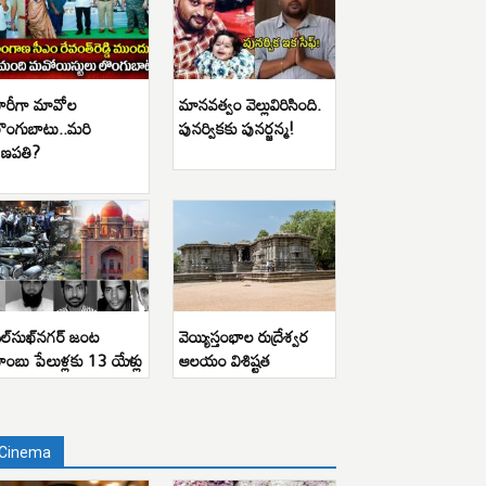
ారీగా మావోల
మానవత్వం వెల్లువిరిసింది.
ొంగుబాటు..మరి
పునర్వికకు పునర్జన్మ!
ణపతి?
ిల్‌సుఖ్‌నగర్ జంట
వెయ్యిస్తంభాల రుద్రేశ్వర
ాంబు పేలుళ్లకు 13 యేళ్లు
ఆలయం విశిష్టత
Cinema