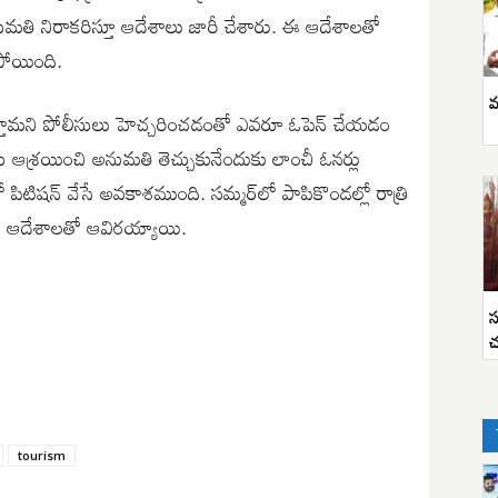
మతి నిరాకరిస్తూ ఆదేశాలు జారీ చేశారు. ఈ ఆదేశాలతో
ిపోయింది.
వ
స్తామని పోలీసులు హెచ్చరించడంతో ఎవరూ ఓపెన్ చేయడం
 ఆశ్రయించి అనుమతి తెచ్చుకునేందుకు లాంచీ ఓనర్లు
ో పిటిషన్ వేసే అవకాశముంది. సమ్మర్‌లో పాపికొండల్లో రాత్రి
 ఆదేశాలతో ఆవిరయ్యాయి.
స
చ
tourism