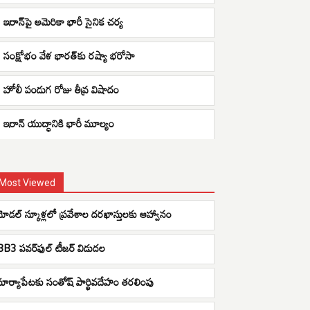
ఇరాన్‌పై అమెరికా భారీ సైనిక చర్య
సంక్షోభం వేళ భారత్‌కు రష్యా భరోసా
హోలీ పండుగ రోజు తీవ్ర విషాదం
ఇరాన్ యుద్ధానికి భారీ మూల్యం
Most Viewed
మోడల్ స్కూళ్లలో ప్రవేశాల దరఖాస్తులకు ఆహ్వానం
BB3 ప‌వ‌ర్‌ఫుల్ టీజ‌ర్‌ విడుద‌ల
సూర్యాపేటకు సంతోష్‌ పార్థివదేహం తరలింపు