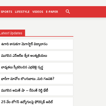
SPORTS
LIFESTYLE
VIDEOS
E-PAPER
Latest Updates
ఉగాది కానుకగా మెగాస్టార్ విద్యాదానం
ముగిసిన ఎన్ఆర్ఐ శ్వేత అంత్యక్రియలు
బాధ్యతలు స్వీకరించిన ఎర్రబెల్లి స్వర్ణ
భారీగా మావోల లొంగుబాటు..మరి గణపతి?
ముగిసిన అమిత్ షా – రేవంత్ రెడ్డి భేటీ
25 వేల బోగస్ ఉద్యోగులపై ఫోరెన్సిక్ ఆడిట్