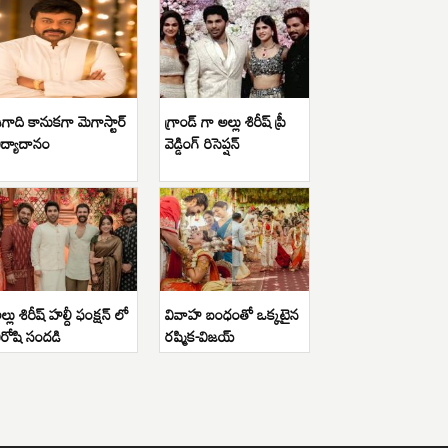
గాది కానుకగా మెగాస్టార్
గ్రాండ్ గా అల్లు శిరీష్ ప్రీ
ిద్యాదానం
వెడ్డింగ్ రిసెప్షన్
ల్లు శిరీష్ హల్దీ ఫంక్షన్ లో
వివాహ బంధంతో ఒక్కటైన
ిరోషి సందడి
రష్మిక-విజయ్