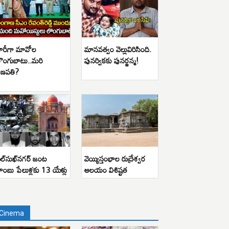
ారీగా మావోల
మానవత్వం వెల్లువిరిసింది.
ొంగుబాటు..మరి
పునర్వికకు పునర్జన్మ!
ణపతి?
ిల్‌సుఖ్‌నగర్ జంట
వెయ్యిస్తంభాల రుద్రేశ్వర
ాంబు పేలుళ్లకు 13 యేళ్లు
ఆలయం విశిష్టత
Cinema