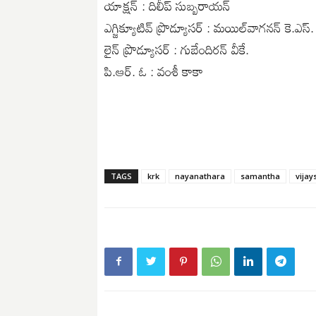
యాక్షన్‌ : దిలీప్‌ సుబ్బరాయన్‌
ఎగ్జిక్యూటివ్‌ ప్రొడ్యూసర్‌ : మయిల్‌వాగనన్‌ కె.ఎస్‌.
లైన్‌ ప్రొడ్యూసర్‌ : గుబేందిరన్‌ వీకే.
పి.ఆర్‌. ఓ : వంశీ కాకా
TAGS
krk
nayanathara
samantha
vijay