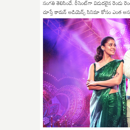
సంగ‌తి తెలిసిందే. రీసెంట్‌గా విడుద‌లైన రెండు రెండ
చూస్తే కామ‌న్ ఆడియెన్స్ సినిమా కోసం ఎంత ఆస‌క్త