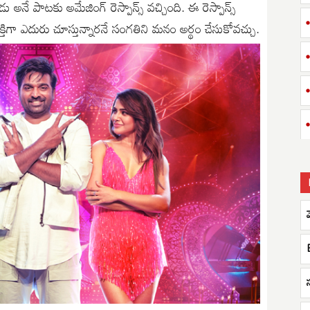
ు అనే పాట‌కు అమేజింగ్ రెస్పాన్స్ వ‌చ్చింది. ఈ రెస్పాన్స్
ిగా ఎదురు చూస్తున్నార‌నే సంగ‌తిని మ‌నం అర్థం చేసుకోవ‌చ్చు.