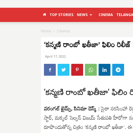
TOP STORIES
NEWS
CINEMA
TELANG
Home
Cinema
‘కన్మణి రాంబో ఖతీజా’ ఫిలిం రిలీజ్ క
April 17, 2022
‘కన్మణి రాంబో ఖతీజా’ ఫిలిం రి
వరంగల్ టైమ్స్, సినిమా డెస్క్ :
సైరా నరసింహా రెడ్డ
స్టార్, మ‌క్క‌ల్ సెల్వ‌న్ విజ‌య్ సేతుప‌తి హీరోగా 
రూపొందుతోన్న చిత్రం ‘కన్మణి రాంబో ఖతీజా’. ఈ స