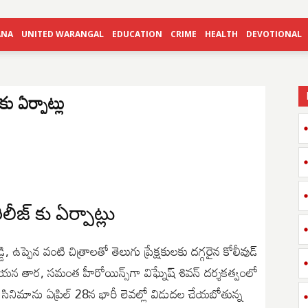
ANA
UNITED WARANGAL
EDUCATION
CRIME
HEALTH
DEVOTIONAL
ు ఏర్పాట్లు
లీజ్ కు ఏర్పాట్లు
ి, ఉప్పెన వంటి చిత్రాలతో తెలుగు ప్రేక్ష‌కులకు ద‌గ్గ‌రైన కోలీవుడ్
న‌య‌న తార‌, స‌మంత హీరోయిన్స్‌గా విఘ్నేష్ శివ‌న్ ద‌ర్శ‌క‌త్వంలో
ినిమాను ఏప్రిల్ 28న భారీ లెవ‌ల్లో విడుద‌ల చేయ‌బోతున్న