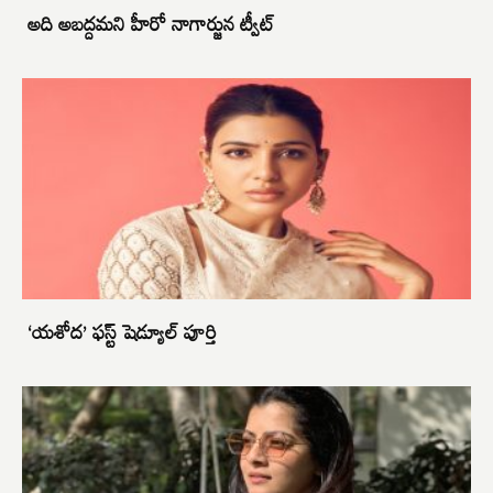
అది అబద్దమని హీరో నాగార్జున ట్వీట్
‘యశోద’ ఫస్ట్ షెడ్యూల్ పూర్తి