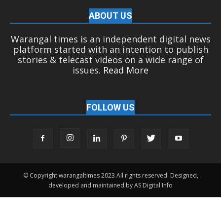
ABOUT US
Warangal times is an independent digital news
platform started with an intention to publish
stories & telecast videos on a wide range of
issues.
Read More
FOLLOW US
© Copyright warangaltimes 2023 All rights reserved. Designed,
developed and maintained by AS Digital Info