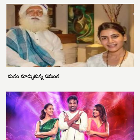
మతం మార్చుకున్న సమంత