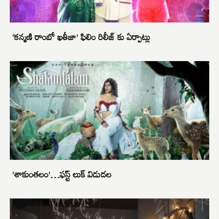
‘కన్మణి రాంబో ఖతీజా’ ఫిలిం రిలీజ్ కు ఏర్పాట్లు
‘శాకుంత‌లం’…ఫ‌స్ట్ లుక్ విడుద‌ల‌