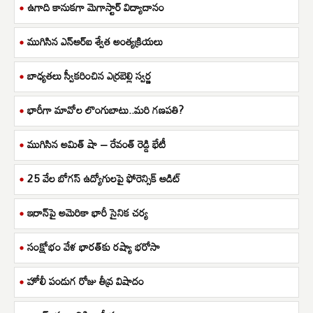
ఉగాది కానుకగా మెగాస్టార్ విద్యాదానం
ముగిసిన ఎన్ఆర్ఐ శ్వేత అంత్యక్రియలు
బాధ్యతలు స్వీకరించిన ఎర్రబెల్లి స్వర్ణ
భారీగా మావోల లొంగుబాటు..మరి గణపతి?
ముగిసిన అమిత్ షా – రేవంత్ రెడ్డి భేటీ
25 వేల బోగస్ ఉద్యోగులపై ఫోరెన్సిక్ ఆడిట్
ఇరాన్‌పై అమెరికా భారీ సైనిక చర్య
సంక్షోభం వేళ భారత్‌కు రష్యా భరోసా
హోలీ పండుగ రోజు తీవ్ర విషాదం