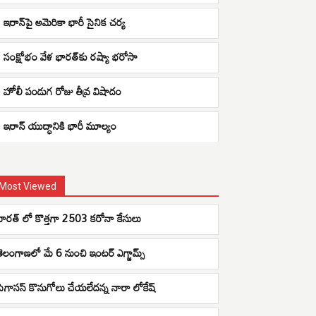
ఇరాన్‌పై అమెరికా భారీ సైనిక చర్య
సంక్షోభం వేళ భారత్‌కు రష్యా భరోసా
హోలీ పండుగ రోజు తీవ్ర విషాదం
ఇరాన్ యుద్ధానికి భారీ మూల్యం
Most Viewed
భారత్ లో కొత్తగా 2503 కరోనా కేసులు
తెలంగాణలో మే 6 నుంచి ఇంటర్ ఎగ్జామ్స్
పెగాసస్ కొనుగోలు చేయలేదన్న నారా లోకేష్