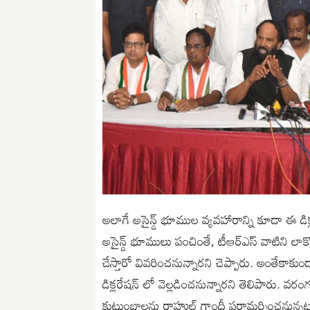
అలాగే అసైన్డ్ భూముల వ్యవహారాన్ని కూడా ఈ డిక్ల
అసైన్డ్ భూములు పంచింతే, టీఆర్ఎస్ వాటిని లాక్
చేస్తారో వివరించనున్నారని చెప్పారు. అంతేకా
డిక్లరేషన్ లో వెల్లడించనున్నారని తెలిపారు. 
కుటుంబాలను రాహుల్ గాంధీ పరామర్శించనున్నట్