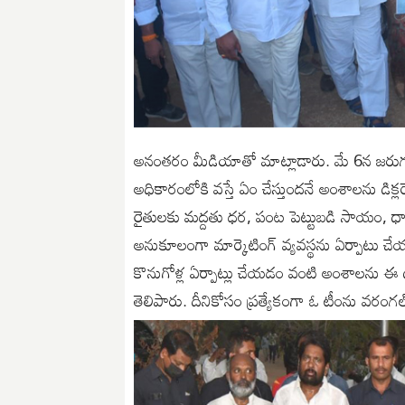
అనంతరం మీడియాతో మాట్లాడారు. మే 6న జరుగబో
అధికారంలోకి వస్తే ఏం చేస్తుందనే అంశాలను డిక్లరే
రైతులకు మద్దతు ధర, పంట పెట్టుబడి సాయం, ధాన్
అనుకూలంగా మార్కెటింగ్ వ్యవస్థను ఏర్పాటు 
కొనుగోళ్ల ఏర్పాట్లు చేయడం వంటి అంశాలను ఈ డిక్
తెలిపారు. దీనికోసం ప్రత్యేకంగా ఓ టీంను వరంగల్ డ