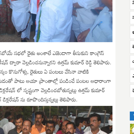
స
యే సభలో రైతు అంశాలే ఎజెండాగా తీసుకుని కాంగ్రెస్
షన్ ద్వారా వెల్లడించనున్నారని ఉత్తమ్ కుమార్ రెడ్డి తెలిపారు.
యం కొనుగోళ్లు, రైతులు ఏ పంటలు వేసినా వాటికి
చేయడంతో పాటు ఆయా ప్రాంతాల్లో పండించే పంటల ఆధారాంగా
లరేషన్ లో స్పష్టంగా వెల్లడించబోతున్నట్లు ఉత్తమ్ కుమార్
ిక్లరేషన్ ను రూపొందిస్తున్నట్లు తెలిపారు.