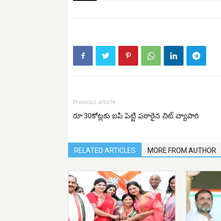
Previous article
రూ.30కోట్లకు ఐపి పెట్టి పరారైన చిట్ వ్యాపారి
RELATED ARTICLES
MORE FROM AUTHOR