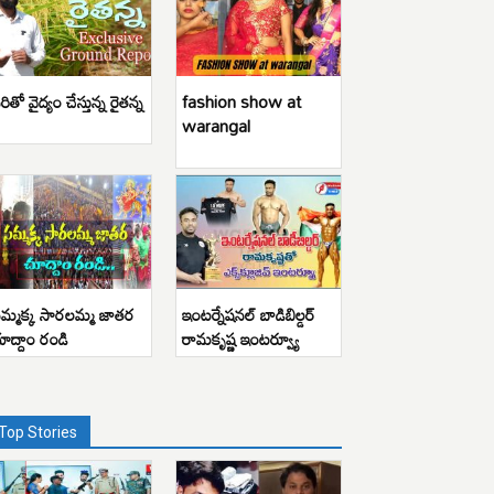
రితో వైద్యం చేస్తున్న రైతన్న
fashion show at
warangal
మ్మక్క సారలమ్మ జాతర
ఇంటర్నేషనల్ బాడిబిల్డర్
ూద్దాం రండి
రామకృష్ణ ఇంటర్వ్యూ
Top Stories