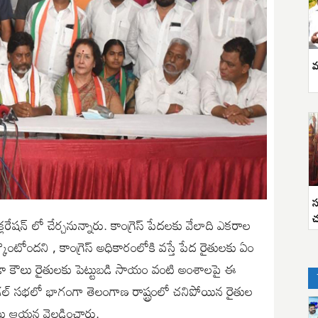
వ
స
చ
రేషన్ లో చేర్చనున్నారు. కాంగ్రెస్ పేదలకు వేలాది ఎకరాల
కొంటోందని , కాంగ్రెస్ అధికారంలోకి వస్తే పేద రైతులకు ఏం
కుండా కౌలు రైతులకు పెట్టుబడి సాయం వంటి అంశాలపై ఈ
వరంగల్ సభలో భాగంగా తెలంగాణ రాష్ట్రంలో చనిపోయిన రైతుల
లు ఆయన వెల్లడించారు.