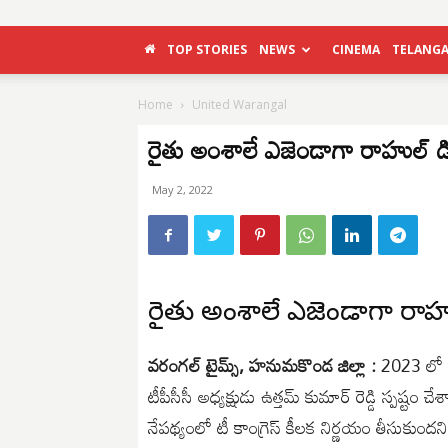
TOP STORIES
NEWS
CINEMA
TELANG
Home
United Warangal
రైతు అంశాలే ఎజెండాగా రాహుల్ డిక్
May 2, 2022
రైతు అంశాలే ఎజెండాగా రాహుల్
వరంగల్ టైమ్స్, హనుమకొండ జిల్లా :
2023 లో కా
టీపీసీసీ అధ్యక్షుడు ఉత్తమ్ కుమార్ రెడ్డి స్పష్
నేపథ్యంలో టీ కాంగ్రెస్ కీలక నిర్ణయం తీసుక