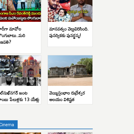
ారీగా మావోల
మానవత్వం వెల్లువిరిసింది.
ొంగుబాటు..మరి
పునర్వికకు పునర్జన్మ!
ణపతి?
ిల్‌సుఖ్‌నగర్ జంట
వెయ్యిస్తంభాల రుద్రేశ్వర
ాంబు పేలుళ్లకు 13 యేళ్లు
ఆలయం విశిష్టత
Cinema