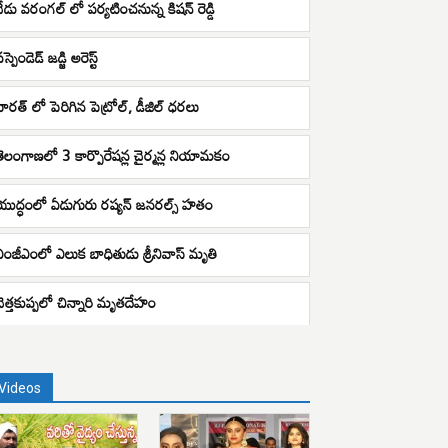
నేడు వరంగల్ లో పర్యటించనున్న కిషన్ రెడ్డి
‌స్పెండెడ్ జ‌డ్జి అరెస్ట్‌
భారత్ లో పెరిగిన పెట్రోల్, డీజిల్ ధరలు
తెలంగాణలో 3 కార్పొరేషన్ల చైర్మన్ల నియామకం
యుద్ధంలో ఏడుగురు రష్యన్ జనరల్స్ హతం
ఎంజీఎంలో ఎలుక బాధితుడు శ్రీనివాస్ మృతి
చెత్తకుప్పలో చిన్నారి మృతదేహం
Videos