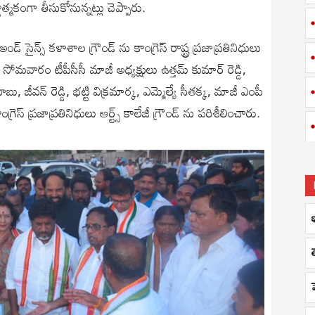
్మకంగా తీసుకోనున్నట్లు చెప్పారు.
సైన్స్ కళాశాల గ్రౌండ్ ను కాంగ్రెస్ రాష్ట్ర ప్రజాప్రతినిధులు
ే సోమవారం టీపీసీసీ మాజీ అధ్యక్షులు ఉత్తమ్ కుమార్ రెడ్డి,
బాబు, జీవన్ రెడ్డి, భట్టి విక్రమార్క, ఎమ్మెల్యే సీతక్క, మాజీ ఎంపీ
స్ ప్రజాప్రతినిధులు ఆర్ట్స్ కాలేజీ గ్రౌండ్ ను పరిశీలించారు.