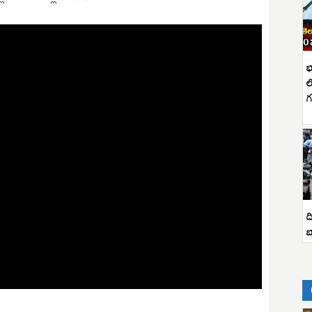
భ
ల
గ
ద
బ