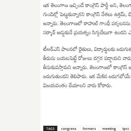
ఇక తెలంగాణ ఇచ్చిందే కాంగ్రెస్ పార్టీ అని, తె
గుండెల్లో పెట్టుకున్నారని కాంగ్రెస్ నేతలు ఉత్తమ్, 
అన్నారు. తెలంగాణలో రాహుల్ గాంధీ పర్యటనను
సర్కార్ అడ్డుకునే ప్రయత్నం సిగ్గుచేటుగా ఉందని ఎద
టీఆర్ఎస్ పాలనలో రైతులు, విద్యార్థులకు జరుగుత
తీరును బయటపెట్టే రోజులు దగ్గర పడ్డాయని వారు
తీసుకువస్తామని అన్నారు. తెలంగాణలో కాంగ్రెస్
జరుగుతుందని తెలిపారు. ఇక మే6న జరుగబోయే రై
విజయవంతం చేయాలని వారు కోరారు.
TAGS
congress
formers
meeting
tpcc