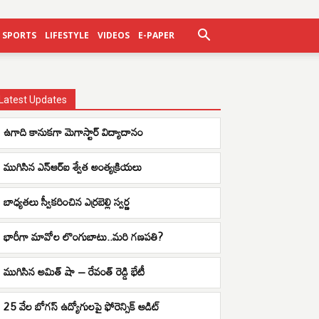
SPORTS
LIFESTYLE
VIDEOS
E-PAPER
Latest Updates
ఉగాది కానుకగా మెగాస్టార్ విద్యాదానం
ముగిసిన ఎన్ఆర్ఐ శ్వేత అంత్యక్రియలు
బాధ్యతలు స్వీకరించిన ఎర్రబెల్లి స్వర్ణ
భారీగా మావోల లొంగుబాటు..మరి గణపతి?
ముగిసిన అమిత్ షా – రేవంత్ రెడ్డి భేటీ
25 వేల బోగస్ ఉద్యోగులపై ఫోరెన్సిక్ ఆడిట్