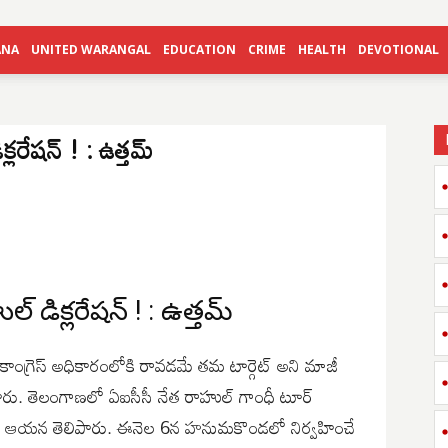
ANA
UNITED WARANGAL
EDUCATION
CRIME
HEALTH
DEVOTIONAL
లరేషన్ ! : ఉత్తమ్
 డిక్లరేషన్ ! : ఉత్తమ్
ంగ్రెస్ అధికారంలోకి రావడమే తమ టార్గెట్ అని మాజీ
టం చేశారు. తెలంగాణలో ఏఐసీసీ నేత రాహుల్ గాంధీ టూర్
ుందని ఆయన తెలిపారు. ఈనెల 6న హనుమకొండలో నిర్వహించే