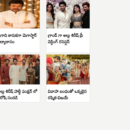
గాది కానుకగా మెగాస్టార్
గ్రాండ్ గా అల్లు శిరీష్ ప్రీ
ిద్యాదానం
వెడ్డింగ్ రిసెప్షన్
ల్లు శిరీష్ హల్దీ ఫంక్షన్ లో
వివాహ బంధంతో ఒక్కటైన
ిరోషి సందడి
రష్మిక-విజయ్