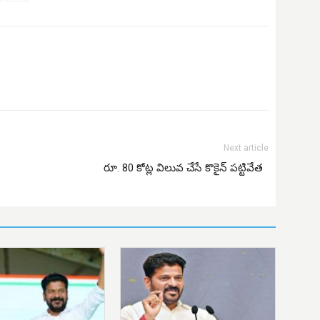
Next article
రూ. 80 కోట్ల విలువ చేసే కొకైన్ పట్టివేత