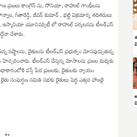
లంగాణ ప్రజలు కాంగ్రెస్ ను, సోనియా, రాహుల్ గాంధీలను
పొన్నాల, గీతారెడ్డి, జీవన్ కుమార్ , భట్టి విక్రమార్క తదితరులు
, ఉస్మానియా యూనివర్సిటీ లో రాహుల్ పర్యటనను టీఆర్ఎస్
్దేవా చేశారు.
ఉ
వ
ున్న నష్టాలను, రైతులను టీఆర్ఎస్ ప్రభుత్వం మోసపుచ్చుతున్న
 హెచ్చరించారు. టీఆర్ఎస్ చేస్తున్న మోసాలను ప్రజల మధ్యకు
 అధాకారంలోకి వస్తే పేద ప్రజలకు, రైతులకు న్యాయం
తు సంఘర్షణ సమితి సభకు రైతులు పెద్ద ఎత్తున హాజరై
అ
వ
trs