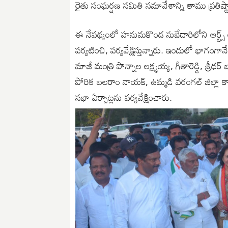
రైతు సంఘర్షణ సమితి సమావేశాన్ని తాము ప్రతిష్టాత
ఈ నేపథ్యంలో హనుమకొండ సుబేదారిలోని ఆర్ట్స్ అండ్ 
పర్యటించి, పర్యవేక్షిస్తున్నారు. ఇందులో భాగంగాన
మాజీ మంత్రి పొన్నాల లక్ష్మయ్య, గీతారెడ్డి, శ్రీధర్ 
పోరిక బలరాం నాయక్, ఉమ్మడి వరంగల్ జిల్లా కాంగ్రె
సభా ఏర్పాట్లను పర్యవేక్షించారు.