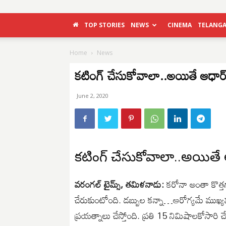
TOP STORIES
NEWS
CINEMA
TELANG
Home
News
కటింగ్ చేసుకోవాలా..అయితే ఆధా
June 2, 2020
కటింగ్ చేసుకోవాలా..అయిత
వరంగల్ టైమ్స్, తమిళనాడు:
కరోనా అంతా కొత్తగా 
చేరుకుంటోంది. డబ్బుల కన్నా…ఆరోగ్యమే ముఖ్యమ
ప్రయత్నాలు చేస్తోంది. ప్రతి 15 నిమిషాలకోసారి చే