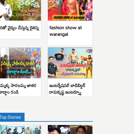
రితో వైద్యం చేస్తున్న రైతన్న
fashion show at
warangal
మ్మక్క సారలమ్మ జాతర
ఇంటర్నేషనల్ బాడిబిల్డర్
ూద్దాం రండి
రామకృష్ణ ఇంటర్వ్యూ
Top Stories