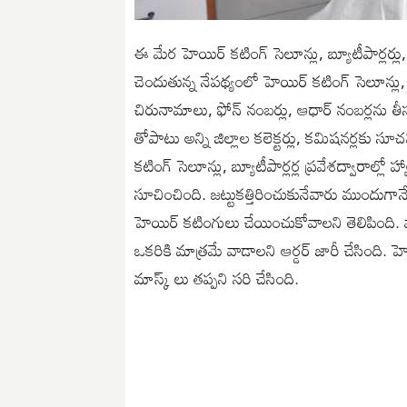
ఈ మేర హెయిర్ కటింగ్ సెలూన్లు, బ్యూటీపార్లర్లు, 
చెందుతున్న నేపథ్యంలో హెయిర్ కటింగ్ సెలూన్లు, బ్
చిరునామాలు, ఫోన్ నంబర్లు, ఆధార్ నంబర్లను తీసుక
తోపాటు అన్ని జిల్లాల కలెక్టర్లు, కమిషనర్లకు 
కటింగ్ సెలూన్లు, బ్యూటీపార్లర్ల ప్రవేశద్వారాల్ల
సూచించింది. జట్టుకత్తిరించుకునేవారు ముందుగానే 
హెయిర్ కటింగులు చేయించుకోవాలని తెలిపింది. వాడ
ఒకరికి మాత్రమే వాడాలని ఆర్డర్ జారీ చేసింది. హె
మాస్క్ లు తప్పని సరి చేసింది.