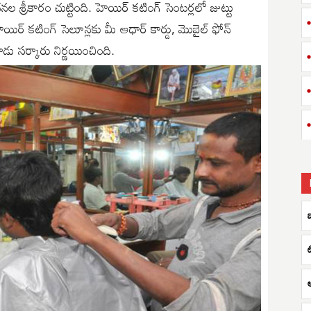
్రీకారం చుట్టింది. హెయిర్ కటింగ్ సెంటర్లలో జుట్టు
హెయిర్ కటింగ్ సెలూన్లకు మీ ఆధార్ కార్డు, మొబైల్ ఫోన్
ు సర్కారు నిర్ణయించింది.