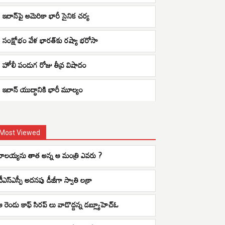
ఇరాన్‌పై అమెరికా భారీ సైనిక చర్య
సంక్షోభం వేళ భారత్‌కు రష్యా భరోసా
హోలీ పండుగ రోజు తీవ్ర విషాదం
ఇరాన్ యుద్ధానికి భారీ మూల్యం
Most Viewed
బాలయ్యను తాత అన్న ఆ మంత్రి ఎవరు ?
టీఎస్ఎస్పీ అదనపు డీజీగా స్వాతి లక్రా
ఆ రెండు కాఫ్ సిరప్ లు వాడొద్దన్న డబ్ల్యూహెచ్ఓ