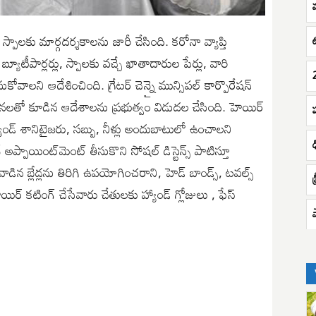
స్పాలకు మార్గదర్శకాలను జారీ చేసింది. కరోనా వ్యాప్తి
ట
యూటీపార్లర్లు, స్పాలకు వచ్చే ఖాతాదారుల పేర్లు, వారి
ోవాలని ఆదేశించింది. గ్రేటర్ చెన్నై మున్సిపల్ కార్పొరేషన్
సూచనలతో కూడిన ఆదేశాలను ప్రభుత్వం విడుదల చేసింది. హెయిర్
ో హ్యాండ్ శానిటైజరు, సబ్బు, నీళ్లు అందుబాటులో ఉంచాలని
అప్పాయింట్‌మెంట్ తీసుకొని సోషల్ డిస్టెన్స్ పాటిస్తూ
ిన బ్లేడ్లను తిరిగి ఉపయోగించరాని, హెడ్ బాండ్స్, టవల్స్
ప
యిర్ కటింగ్ చేసేవారు చేతులకు హ్యాండ్ గ్లోజులు , ఫేస్