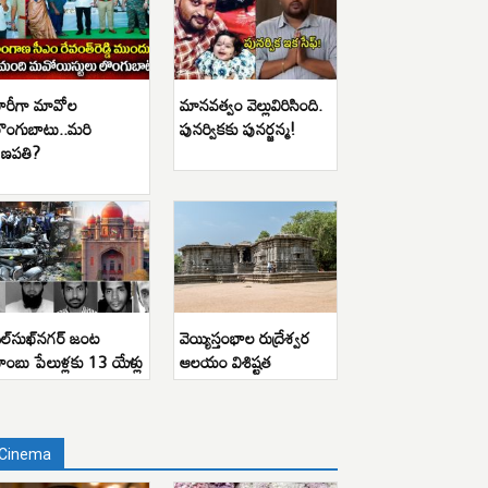
ారీగా మావోల
మానవత్వం వెల్లువిరిసింది.
ొంగుబాటు..మరి
పునర్వికకు పునర్జన్మ!
ణపతి?
ిల్‌సుఖ్‌నగర్ జంట
వెయ్యిస్తంభాల రుద్రేశ్వర
ాంబు పేలుళ్లకు 13 యేళ్లు
ఆలయం విశిష్టత
Cinema