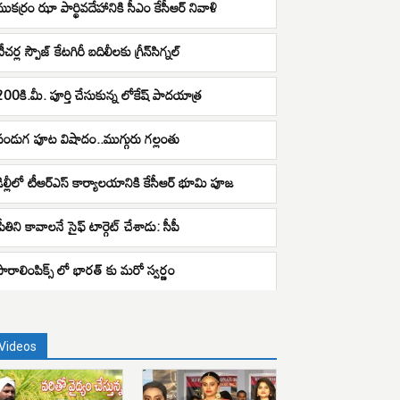
ముకర్రం ఝా పార్థివదేహానికి సీఎం కేసీఆర్ నివాళి
ీచర్ల స్పౌజ్‌ కేటగిరీ బదిలీలకు గ్రీన్‌సిగ్నల్‌
200కి.మీ. పూర్తి చేసుకున్న లోకేష్ పాదయాత్ర
పండుగ పూట విషాదం..ముగ్గురు గల్లంతు
ఢిల్లీలో టీఆర్ఎస్ కార్యాలయానికి కేసీఆర్‌ భూమి పూజ
్రీతిని కావాలనే సైఫ్ టార్గెట్ చేశాడు: సీపీ
పారాలింపిక్స్ లో భారత్ కు మరో స్వర్ణం
Videos