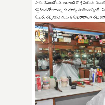
పాటించమంటోంది. ఇలాంటి కొత్త నియమ నిబంధనల శ
కత్తిరించుకోవాలన్నా ఈ రూల్స్ పాటించాల్సిందే. 
నంబరు తప్పనిసరి వెంట తీసుకురావాలని తమిళనాడ