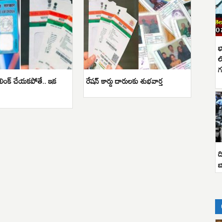
భ
ల
గ
 లింక్ చేయకపోతే.. ఇక
రేషన్ కార్డు దారులకు శుభవార్త
ద
బ