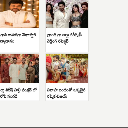
గాది కానుకగా మెగాస్టార్
గ్రాండ్ గా అల్లు శిరీష్ ప్రీ
ిద్యాదానం
వెడ్డింగ్ రిసెప్షన్
ల్లు శిరీష్ హల్దీ ఫంక్షన్ లో
వివాహ బంధంతో ఒక్కటైన
ిరోషి సందడి
రష్మిక-విజయ్