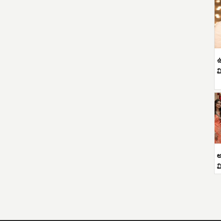
ఉ
వ
అ
వ