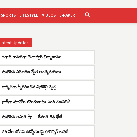
SPORTS
LIFESTYLE
VIDEOS
E-PAPER
Latest Updates
ఉగాది కానుకగా మెగాస్టార్ విద్యాదానం
ముగిసిన ఎన్ఆర్ఐ శ్వేత అంత్యక్రియలు
బాధ్యతలు స్వీకరించిన ఎర్రబెల్లి స్వర్ణ
భారీగా మావోల లొంగుబాటు..మరి గణపతి?
ముగిసిన అమిత్ షా – రేవంత్ రెడ్డి భేటీ
25 వేల బోగస్ ఉద్యోగులపై ఫోరెన్సిక్ ఆడిట్