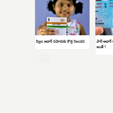
పిల్లల ఆధార్‌ నమోదుకు కొత్త నిబంధన
పాన్-ఆధార్
అంతే !