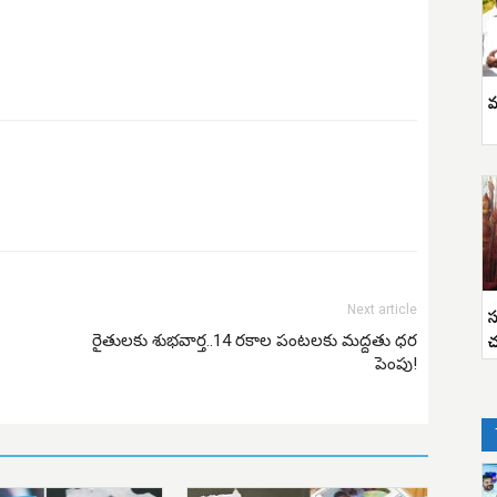
వ
స
Next article
చ
రైతులకు శుభవార్త..14 రకాల పంటలకు మద్దతు ధర
పెంపు!