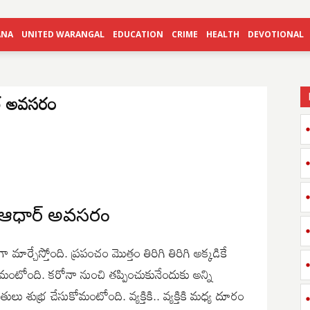
ANA
UNITED WARANGAL
EDUCATION
CRIME
HEALTH
DEVOTIONAL
ర్ అవసరం
ే ఆధార్ అవసరం
మార్చేస్తోంది. ప్రపంచం మొత్తం తిరిగి తిరిగి అక్కడికే
ంటోంది. కరోనా నుంచి తప్పించుకునేందుకు అన్ని
తులు శుభ్ర చేసుకోమంటోంది. వ్యక్తికి.. వ్యక్తికి మధ్య దూరం