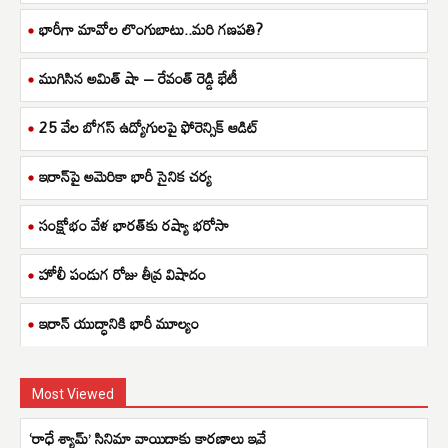
భారీగా మావోల లొంగుబాటు..మరి గణపతి?
ముగిసిన అమిత్ షా – రేవంత్ రెడ్డి భేటీ
25 వేల బోగస్ ఉద్యోగులపై ఫోరెన్సిక్ ఆడిట్
ఇరాన్‌పై అమెరికా భారీ సైనిక చర్య
సంక్షోభం వేళ భారత్‌కు రష్యా భరోసా
హోలీ పండుగ రోజు తీవ్ర విషాదం
ఇరాన్ యుద్ధానికి భారీ మూల్యం
Most Viewed
‘రాధే శ్యామ్’ సినిమా వాయిదాకు కారణాలు ఇవే