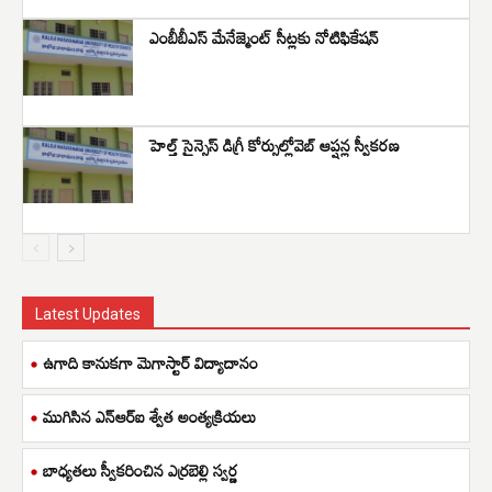
ఎంబీబీఎస్ మేనేజ్మెంట్ సీట్లకు నోటిఫికేషన్
హెల్త్ సైన్సెస్ డిగ్రీ కోర్సుల్లోవెబ్ ఆప్షన్ల స్వీకరణ
Latest Updates
ఉగాది కానుకగా మెగాస్టార్ విద్యాదానం
ముగిసిన ఎన్ఆర్ఐ శ్వేత అంత్యక్రియలు
బాధ్యతలు స్వీకరించిన ఎర్రబెల్లి స్వర్ణ