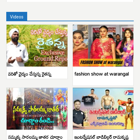
Videos
వరితో వైద్యం చేస్తున్న రైతన్న
fashion show at warangal
సమ్మక్క సారలమ్మ జాతర చూద్దాం
ఇంటర్నేషనల్ బాడిబిల్డర్ రామకృష్ణ