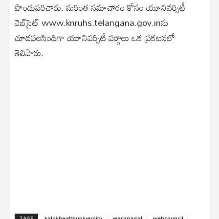
పొందుపరిచారు. మరింత సమాచారం కోసం యూనివర్సిటీ
వెబ్‌సైట్‌ www.knruhs.telangana.gov.inను
చూడవలసిందిగా యూనివర్సిటీ వర్గాలు ఒక ప్రకటనలో
తెలిపారు.
TAGS
kalojihealthuniversity
waranagal
webcouncil