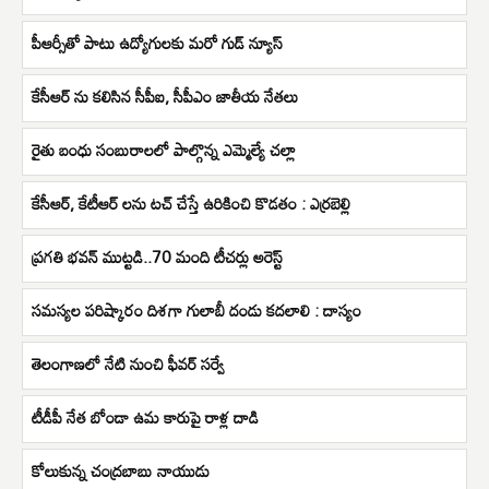
పీఆర్సీతో పాటు ఉద్యోగులకు మరో గుడ్ న్యూస్
కేసీఆర్ ను కలిసిన సీపీఐ, సీపీఎం జాతీయ నేతలు
రైతు బంధు సంబురాలలో పాల్గొన్న ఎమ్మెల్యే చల్లా
కేసీఆర్, కేటీఆర్ లను టచ్ చేస్తే ఉరికించి కొడతం : ఎర్రబెల్లి
ప్రగతి భవన్ ముట్టడి..70 మంది టీచర్లు అరెస్ట్
సమస్యల పరిష్కారం దిశగా గులాబీ దండు కదలాలి : దాస్యం
తెలంగాణలో నేటి నుంచి ఫీవర్ సర్వే
టీడీపీ నేత బోండా ఉమ కారుపై రాళ్ల దాడి
కోలుకున్న చంద్రబాబు నాయుడు