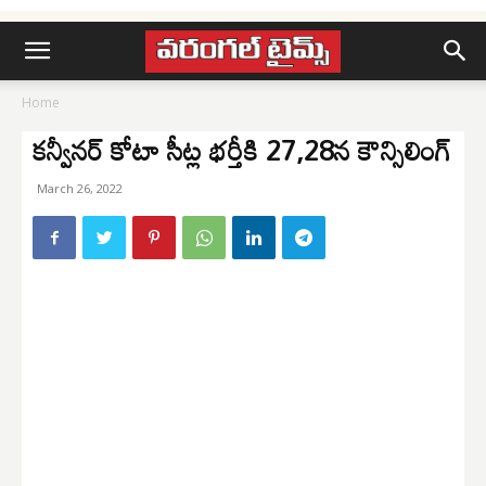
Home
కన్వీనర్‌ కోటా సీట్ల భర్తీకి 27,28న కౌన్సిలింగ్‌
March 26, 2022