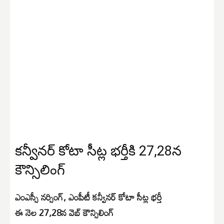
కన్వీనర్‌ కోటా సీట్ల భర్తీకి 27,28న
కౌన్సిలింగ్‌
ఎంఎస్సీ నర్సింగ్, ఎంపీటీ కన్వీనర్‌ కోటా సీట్ల భర్తీ
ఈ నెల 27,28న వెబ్ కౌన్సిలింగ్‌