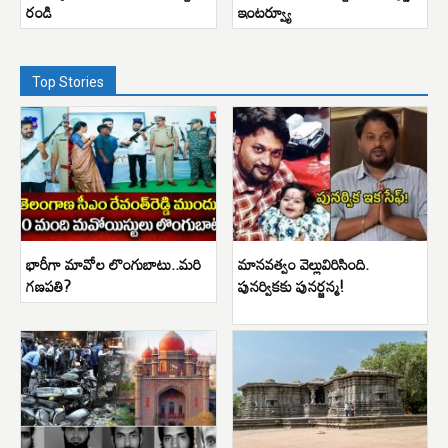
రండి
ఇంటర్వ్యూ
Top Stories
భారీగా మావోల లొంగుబాటు..మరి
మానవత్వం వెల్లువిరిసింది.
గణపతి?
పునర్వికకు పునర్జన్మ!