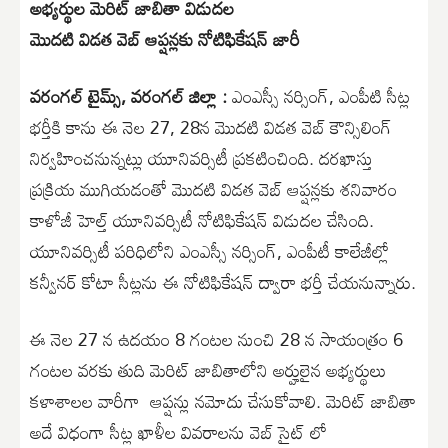
అభ్యర్థుల మెరిట్ జాబితా విడుదల
మొదటి విడత వెబ్ ఆప్షన్లకు నోటిఫికేషన్ జారీ
వరంగల్ టైమ్స్, వరంగల్ జిల్లా :
ఎంఎస్సీ నర్సింగ్, ఎంపీటి సీట్ల
భర్తీకి కాను ఈ నెల 27, 28న మొదటి విడత వెబ్ కౌన్సిలింగ్
నిర్వహించనున్నట్లు యూనివర్సిటీ ప్రకటించింది. దరఖాస్తు
ప్రక్రియ ముగియడంతో మొదటి విడత వెబ్ ఆప్షన్లకు శనివారం
కాళోజీ హెల్త్ యూనివర్సిటీ నోటిఫికేషన్ విడుదల చేసింది.
యూనివర్సిటీ పరిధిలోని ఎంఎస్సీ నర్సింగ్, ఎంపీటీ కాలేజీల్లో
కన్వీనర్ కోటా సీట్లను ఈ నోటిఫికేషన్ ద్వారా భర్తీ చేయనున్నారు.
ఈ నెల 27 న ఉదయం 8 గంటల నుంచి 28 న సాయంత్రం 6
గంటల వరకు తుది మెరిట్‌ జాబితాలోని అర్హులైన అభ్యర్థులు
కళాశాలల వారీగా ‌ ఆప్షన్లు నమోదు చేసుకోవాలి. మెరిట్ జాబితా
అదే విధంగా సీట్ల ఖాళీల వివరాలను వెబ్ సైట్ లో