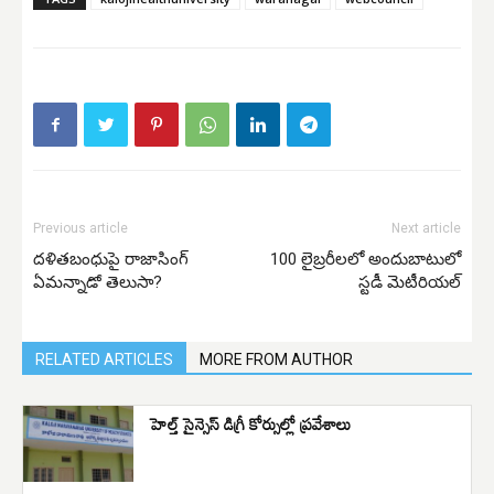
Previous article
Next article
దళితబంధుపై రాజాసింగ్
100 లైబ్రరీలలో అందుబాటులో
ఏమన్నాడో తెలుసా?
స్టడీ మెటీరియల్
RELATED ARTICLES
MORE FROM AUTHOR
హెల్త్ సైన్సెస్ డిగ్రీ కోర్సుల్లో ప్రవేశాలు