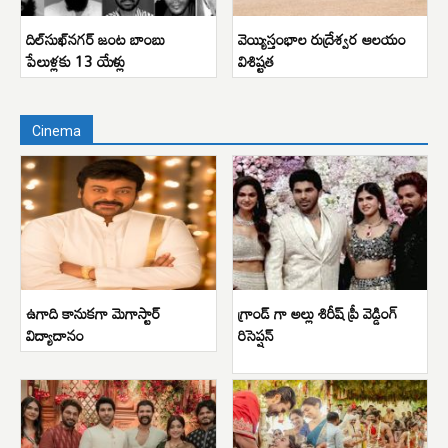
దిల్‌సుఖ్‌నగర్ జంట బాంబు
వెయ్యిస్తంభాల రుద్రేశ్వర ఆలయం
పేలుళ్లకు 13 యేళ్లు
విశిష్టత
Cinema
ఉగాది కానుకగా మెగాస్టార్
గ్రాండ్ గా అల్లు శిరీష్ ప్రీ వెడ్డింగ్
విద్యాదానం
రిసెప్షన్