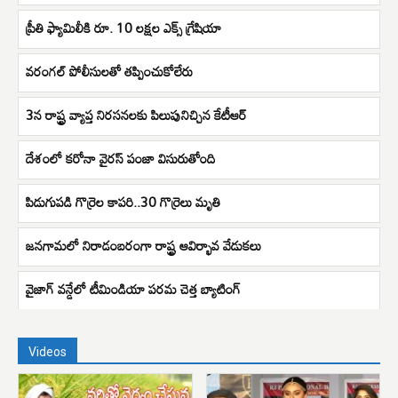
ప్రీతి ఫ్యామిలీకి రూ. 10 లక్షల ఎక్స్ గ్రేషియా
వరంగల్ పోలీసులతో తప్పించుకోలేరు
3న రాష్ట్ర వ్యాప్త నిరసనలకు పిలుపునిచ్చిన కేటీఆర్
దేశంలో క‌రోనా వైర‌స్ పంజా విసురుతోంది
పిడుగుపడి గొర్రెల కాపరి..30 గొర్రెలు మృతి
జనగామలో నిరాడంబరంగా రాష్ట్ర ఆవిర్భావ వేడుకలు
వైజాగ్ వన్డేలో టీమిండియా పరమ చెత్త బ్యాటింగ్
Videos