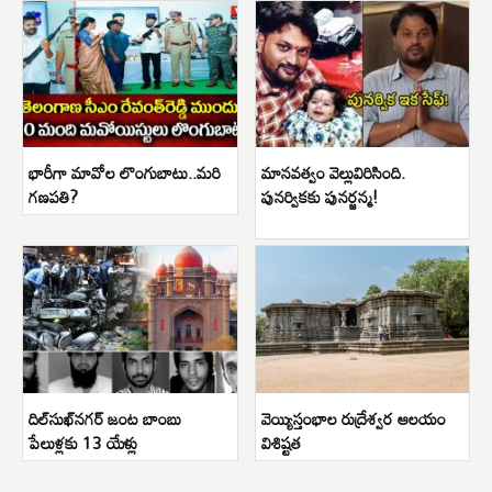
భారీగా మావోల లొంగుబాటు..మరి
మానవత్వం వెల్లువిరిసింది.
గణపతి?
పునర్వికకు పునర్జన్మ!
దిల్‌సుఖ్‌నగర్ జంట బాంబు
వెయ్యిస్తంభాల రుద్రేశ్వర ఆలయం
పేలుళ్లకు 13 యేళ్లు
విశిష్టత