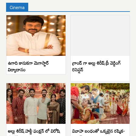
Cinema
ఉగాది కానుకగా మెగాస్టార్
గ్రాండ్ గా అల్లు శిరీష్ ప్రీ వెడ్డింగ్
విద్యాదానం
రిసెప్షన్
అల్లు శిరీష్ హల్దీ ఫంక్షన్ లో విరోషి
వివాహ బంధంతో ఒక్కటైన రష్మిక-