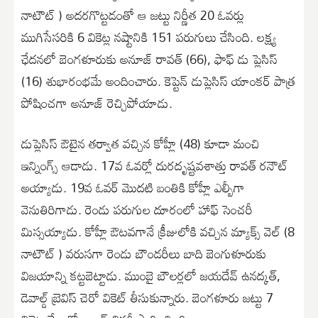
నాటౌట్ ) అదరగొట్టడంతో ఆ జట్టు నిర్ణీత 20 ఓవర్లు
ముగిసేసరికి 6 వికెట్ల నష్టానికి 151 పరుగులు చేసింది. లక్ష్య
ఛేదనలో బెంగళూరుకు అనూజ్ రావత్ (66), ఫాఫ్ డు ప్లెసిస్
(16) శుభారంభమే అందించారు. కెప్టెన్ డుప్లెసిస్ యాంకర్ పాత్ర
పోషించగా అనూజ్ రెచ్చిపోయాడు.
డుప్లెసిస్ ఔటైన తర్వాత వచ్చిన కోహ్లీ (48) కూడా మంచి
ఇన్నింగ్స్ ఆడాడు. 17వ ఓవర్లో దురదృష్టవశాత్తు రావత్ రనౌట్
అయ్యాడు. 19వ ఓవర్ మొదటి బంతికి కోహ్లీ ఎల్బీగా
వెనుతిరిగాడు. రెండు పరుగుల దూరంలో హాఫ్ సెంచరీ
మిస్సయ్యాడు. కోహ్లీ ఔటవగానే క్రీజులోకి వచ్చిన మ్యాక్స్ వెల్ (8
నాటౌట్ ) వరుసగా రెండు బౌండరీలు బాది బెంగుళూరుకు
విజయాన్ని కట్టబెట్టాడు. ముంబై బౌలర్లలో జయదేవ్ ఉనద్కత్,
డెవాల్డ్ బ్రెవిస్ చెరో వికెట్ తీసుకున్నారు. బెంగళూరు జట్టు 7