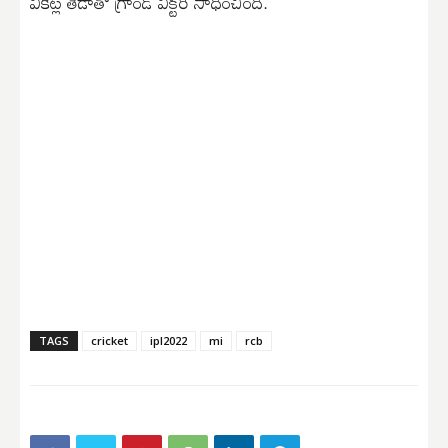
వికెట్ల తేడాతో గ్రాండ్ విక్టరీ సాధించింది.
TAGS
cricket
ipl2022
mi
rcb