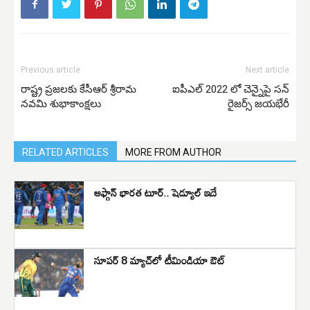
Previous article
Next article
రాష్ట్ర ప్రజలకు కేసీఆర్ శ్రీరామ
ఐపీఎల్ 2022 లో చెన్నైపై సన్
నవమి శుభాకాంక్షలు
రైజర్స్ జయభేరీ
RELATED ARTICLES
MORE FROM AUTHOR
ఆఫ్గాన్‌ భారత టూర్‌.. షెడ్యూల్‌ ఇదే
సూపర్ 8 మ్యాచ్‌లో టీమిండియా ఔట్