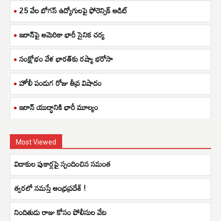
25 వేల బోగస్ ఉద్యోగులపై ఫోరెన్సిక్ ఆడిట్
ఇరాన్‌పై అమెరికా భారీ సైనిక చర్య
సంక్షోభం వేళ భారత్‌కు రష్యా భరోసా
హోలీ పండుగ రోజు తీవ్ర విషాదం
ఇరాన్ యుద్ధానికి భారీ మూల్యం
Most Viewed
విడాకుల పుకార్లపై స్పందించిన సమంత
త్వ‌ర‌లో న‌మ‌స్తే ఆంధ్ర‌ప్ర‌దేశ్‌ !
నిందితుడు రాజు కోసం పోలీసుల వేట