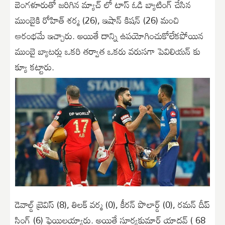
బెంగళూరుతో జరిగిన మ్యాచ్ లో టాస్ ఓడి బ్యాటింగ్ చేసిన
ముంబైకి రోహిత్ శర్మ (26), ఇషాన్ కిషన్ (26) మంచి
ఆరంభమే ఇచ్చారు. అయితే దాన్ని ఉపయోగించుకోలేకపోయిన
ముంబై బ్యాటర్లు ఒకరి తర్వాత ఒకరు వరుసగా పెవిలియన్ కు
క్యూ కట్టారు.
డెవాల్డ్ బ్రెవిస్ (8), తిలక్ వర్మ (0), కీరన్ పొలార్డ్ (0), రమన్ దీప్
సింగ్ (6) ఫెయిలయ్యారు. అయితే సూర్యకుమార్ యాదవ్ ( 68