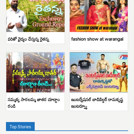
వరితో వైద్యం చేస్తున్న రైతన్న
fashion show at warangal
సమ్మక్క సారలమ్మ జాతర చూద్దాం
ఇంటర్నేషనల్ బాడిబిల్డర్ రామకృష్ణ
రండి
ఇంటర్వ్యూ
Top Stories