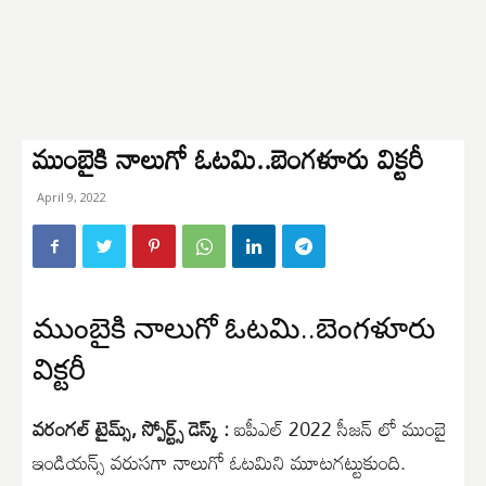
ముంబైకి నాలుగో ఓటమి..బెంగళూరు విక్టరీ
April 9, 2022
ముంబైకి నాలుగో ఓటమి..బెంగళూరు
విక్టరీ
వరంగల్ టైమ్స్, స్పోర్ట్స్ డెస్క్ :
ఐపీఎల్ 2022 సీజన్ లో ముంబై
ఇండియన్స్ వరుసగా నాలుగో ఓటమిని మూటగట్టుకుంది.