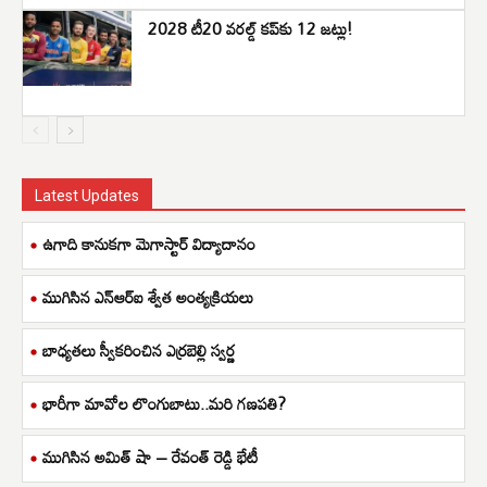
2028 టీ20 వరల్డ్ కప్‌కు 12 జట్లు!
Latest Updates
ఉగాది కానుకగా మెగాస్టార్ విద్యాదానం
ముగిసిన ఎన్ఆర్ఐ శ్వేత అంత్యక్రియలు
బాధ్యతలు స్వీకరించిన ఎర్రబెల్లి స్వర్ణ
భారీగా మావోల లొంగుబాటు..మరి గణపతి?
ముగిసిన అమిత్ షా – రేవంత్ రెడ్డి భేటీ