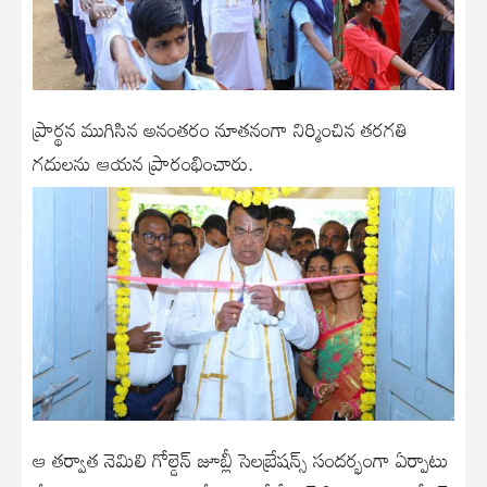
ప్రార్థన ముగిసిన అనంతరం నూతనంగా నిర్మించిన తరగతి
గదులను ఆయన ప్రారంభించారు.
ఆ తర్వాత నెమిలి గోల్డెన్ జూబ్లీ సెలబ్రేషన్స్ సందర్భంగా ఏర్పాటు