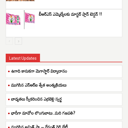
బీఆర్ఎస్ ఎమ్మెల్యేలకు మాస్టర్ ప్లాన్ టెన్షన్ !!
Latest Updates
ఉగాది కానుకగా మెగాస్టార్ విద్యాదానం
ముగిసిన ఎన్ఆర్ఐ శ్వేత అంత్యక్రియలు
బాధ్యతలు స్వీకరించిన ఎర్రబెల్లి స్వర్ణ
భారీగా మావోల లొంగుబాటు..మరి గణపతి?
ముగిసిన అమిత్ షా – రేవంత్ రెడ్డి భేటీ