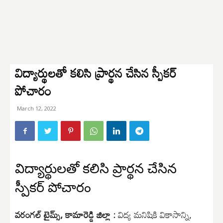
విద్యార్థులతో కలిసి ప్రార్థన చేసిన స్పీకర్
పోచారం
March 12, 2022
విద్యార్థులతో కలిసి ప్రార్థన చేసిన
స్పీకర్ పోచారం
వరంగల్ టైమ్స్, కామారెడ్డి జిల్లా :
విద్య మనిషికి వికాసాన్ని,