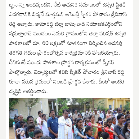
జ్ఞానాన్ని అందిస్తుందని, నేటి ఆధునిక సమాజంలో ఉన్నత స్థితికి
ఎదగడానికి విద్యనే మార్గమని అసెంబ్లీ స్పీకర్ పోచారం శ్రీనివాస్
రెడ్డి అన్నారు. కామారెడ్డి జిల్లా బాన్సువాడ నియోజకవర్గంలోని
నస్రుల్లాబాద్ మండలం నెమలి గ్రామంలోని జిల్లా పరిషత్ ఉన్నత
పాఠశాలలో రూ. 60 లక్షలతో నూతనంగా నిర్మించిన అదనపు
తరగతి గదుల ప్రారంభోత్సవ కార్యక్రమానికి హాజరయ్యారు.
దీనికంటే ముందు పాఠశాల ప్రార్థన కార్యక్రమంలో స్పీకర్
పాల్గొన్నారు. విద్యార్థులతో కలిసి స్పీకర్ పోచారం శ్రీనివాస్ రెడ్డి
కూడా వరుస క్రమంలో నిలబడి ప్రార్థన చేశారు. దీంతో అందరి
దృష్టిని ఆకర్షించారు.