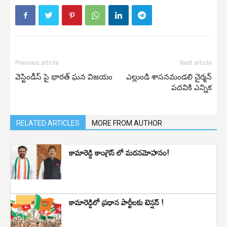
Previous article
Next article
వెస్టిండీస్ పై భారత్ ఘన విజయం
ఎల్లుండి శాసనమండలి చైర్మన్
పదవికి ఎన్నిక
RELATED ARTICLES
MORE FROM AUTHOR
కామారెడ్డి కాంగ్రెస్ లో మదనమోహనం!
కామారెడ్డిలో ప్రధాన పార్టీలకు టెన్షన్ !