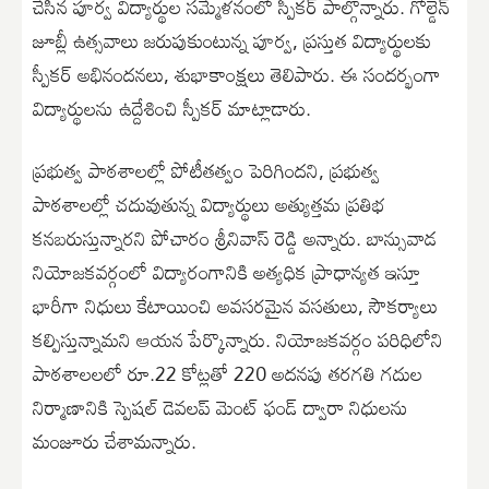
చేసిన పూర్వ విద్యార్థుల సమ్మేళనంలో స్పీకర్ పాల్గొన్నారు. గోల్డెన్
జూబ్లీ ఉత్సవాలు జరుపుకుంటున్న పూర్వ, ప్రస్తుత విద్యార్థులకు
స్పీకర్ అభినందనలు, శుభాకాంక్షలు తెలిపారు. ఈ సందర్భంగా
విద్యార్థులను ఉద్దేశించి స్పీకర్ మాట్లాడారు.
ప్రభుత్వ పాఠశాలల్లో పోటీతత్వం పెరిగిందని, ప్రభుత్వ
పాఠశాలల్లో చదువుతున్న విద్యార్థులు అత్యుత్తమ ప్రతిభ
కనబరుస్తున్నారని పోచారం శ్రీనివాస్ రెడ్డి అన్నారు. బాన్సువాడ
నియోజకవర్గంలో విద్యారంగానికి అత్యధిక ప్రాధాన్యత ఇస్తూ
భారీగా నిధులు కేటాయించి అవసరమైన వసతులు, సౌకర్యాలు
కల్పిస్తున్నామని ఆయన పేర్కొన్నారు. నియోజకవర్గం పరిధిలోని
పాఠశాలలలో రూ.22 కోట్లతో 220 అదనపు తరగతి గదుల
నిర్మాణానికి స్పెషల్ డెవలప్ మెంట్ ఫండ్ ద్వారా నిధులను
మంజూరు చేశామన్నారు.