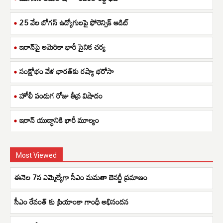
25 వేల బోగస్ ఉద్యోగులపై ఫోరెన్సిక్ ఆడిట్
ఇరాన్‌పై అమెరికా భారీ సైనిక చర్య
సంక్షోభం వేళ భారత్‌కు రష్యా భరోసా
హోలీ పండుగ రోజు తీవ్ర విషాదం
ఇరాన్ యుద్ధానికి భారీ మూల్యం
Most Viewed
ఈనెల 7న ఎమ్మెల్యేగా సీఎం మమతా బెనర్జీ ప్రమాణం
సీఎం రేవంత్ కు ప్రియాంకా గాంధీ అభినందన