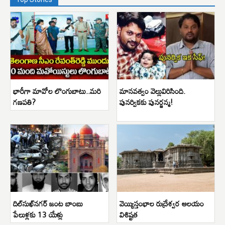
భారీగా మావోల లొంగుబాటు..మరి
మానవత్వం వెల్లువిరిసింది.
గణపతి?
పునర్వికకు పునర్జన్మ!
దిల్‌సుఖ్‌నగర్ జంట బాంబు
వెయ్యిస్తంభాల రుద్రేశ్వర ఆలయం
పేలుళ్లకు 13 యేళ్లు
విశిష్టత