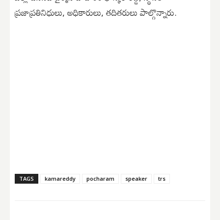
ప్రజాప్రతినిధులు, అధికారులు, తదితరులు పాల్గొన్నారు.
TAGS
kamareddy
pocharam
speaker
trs