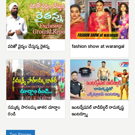
వరితో వైద్యం చేస్తున్న రైతన్న
fashion show at warangal
సమ్మక్క సారలమ్మ జాతర చూద్దాం
ఇంటర్నేషనల్ బాడిబిల్డర్ రామకృష్ణ
రండి
ఇంటర్వ్యూ
Top Stories