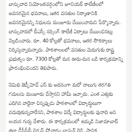
బాన్సువాడ నియోజకవర్గంలోని జూనియర్ కాలేజీలలో
అవసరమైన భవనాలు, ఇతర వసతుల నిర్మాణానికి
అవసరమైనన్ని నిధులను మంజూరు చేయించామని పేర్కొన్నారు.
బాన్సువాడలో బీఎస్సీ నర్సింగ్ కాలేజీ ఏర్పాటు చేయించినట్లు
వెల్లడించారు. రూ. 40 కోట్లతో భవనాలు, ఇతర సౌకర్యాలు
నిర్మిస్తున్నామన్నారు. పాఠశాలలలో వసతుల మెరుగుకు రాష్ట్ర
ప్రభుత్వం రూ. 7300 కోట్లతో మన ఊరు-మన బడి కార్యక్రమాన్ని
ప్రారంభించిందని తెలిపారు.
నెమిలి జెడ్పీహెచ్ ఎస్ కు అదనంగా మరో నాలుగు తరగతి
గదులను మంజూరు చేస్తానని హామీ ఇచ్చారు. ఎంత ఎత్తుకు
ఎదిగిన వారైనా చిన్నప్పుడు పాఠశాలలో విద్యార్థులుగా
చదువుకున్నవారేనని, పాఠశాల విద్యే విద్యార్థులకు పునాది అని
ఆయన గుర్తు చేశారు. ఈ కార్యక్రమంలో ఉమ్మడి నిజామాబాద్
జిల్లా డీసీసీబీ చైర్మన్ పోచారం భాస్కర్ రెడ్డి, స్థానిక