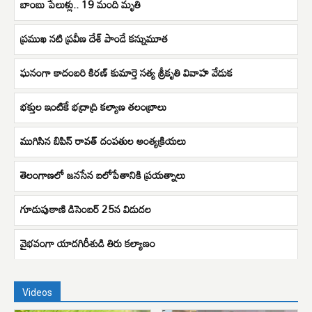
బాంబు పేలుళ్లు.. 19 మంది మృతి
ప్రముఖ నటి ప్రవీణ దేశ్ పాండే కన్నుమూత
ఘనంగా కాదంబరి కిరణ్ కుమార్తె సత్య శ్రీకృతి వివాహ వేడుక
భక్తుల ఇంటికే భద్రాద్రి కల్యాణ తలంబ్రాలు
ముగిసిన బిపిన్ రావత్ దంపతుల అంత్యక్రియలు
తెలంగాణలో జనసేన బలోపేతానికి ప్రయత్నాలు
గూడుపుఠాణి డిసెంబర్ 25న విడుదల
వైభవంగా యాదగిరీశుడి తిరు కల్యాణం
Videos