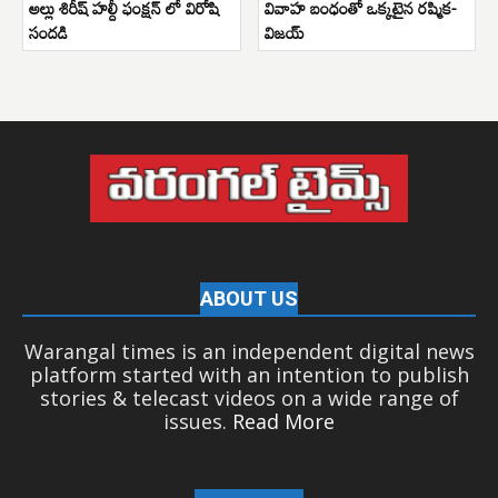
అల్లు శిరీష్ హల్దీ ఫంక్షన్ లో విరోషి
వివాహ బంధంతో ఒక్కటైన రష్మిక-
సందడి
విజయ్
ABOUT US
Warangal times is an independent digital news
platform started with an intention to publish
stories & telecast videos on a wide range of
issues.
Read More