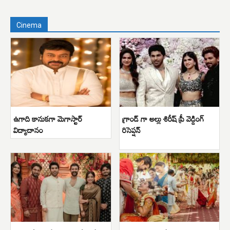
Cinema
ఉగాది కానుకగా మెగాస్టార్
గ్రాండ్ గా అల్లు శిరీష్ ప్రీ వెడ్డింగ్
విద్యాదానం
రిసెప్షన్