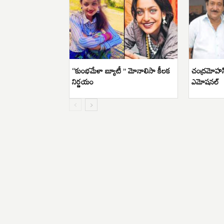
“కుంభమేళా బ్యూటీ ” మోనాలిసా కీలక
చంద్రమోహన్
నిర్ణయం
ఎమోషనల్