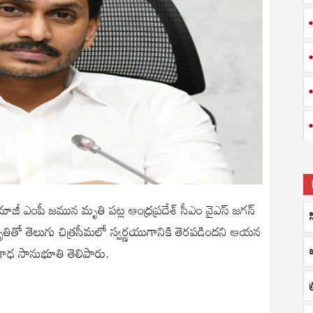
మాజీ ఎంపీ జమున మృతి పట్ల ఆంధ్రప్రదేశ్ సీఎం వైఎస్ జగన్
ృతితో తెలుగు చిత్రసీమలో స్వర్ణయుగానికి తెరపడిందని ఆయన
రగాఢ సానుభూతి తెలిపారు.