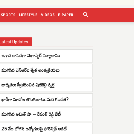
SPORTS
LIFESTYLE
VIDEOS
E-PAPER
Latest Updates
ఉగాది కానుకగా మెగాస్టార్ విద్యాదానం
ముగిసిన ఎన్ఆర్ఐ శ్వేత అంత్యక్రియలు
బాధ్యతలు స్వీకరించిన ఎర్రబెల్లి స్వర్ణ
భారీగా మావోల లొంగుబాటు..మరి గణపతి?
ముగిసిన అమిత్ షా – రేవంత్ రెడ్డి భేటీ
25 వేల బోగస్ ఉద్యోగులపై ఫోరెన్సిక్ ఆడిట్