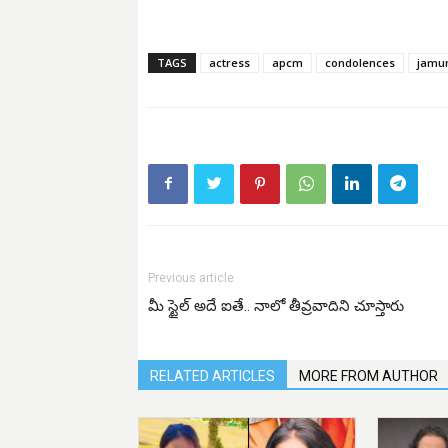
TAGS
actress
apcm
condolences
jamu
Previous article
మీ స్టైల్ అదే ఐతే.. నాలో తీవ్రవాదిని చూస్తారు
RELATED ARTICLES
MORE FROM AUTHOR