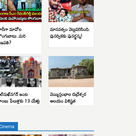
ారీగా మావోల
మానవత్వం వెల్లువిరిసింది.
ొంగుబాటు..మరి
పునర్వికకు పునర్జన్మ!
ణపతి?
ిల్‌సుఖ్‌నగర్ జంట
వెయ్యిస్తంభాల రుద్రేశ్వర
ాంబు పేలుళ్లకు 13 యేళ్లు
ఆలయం విశిష్టత
Cinema