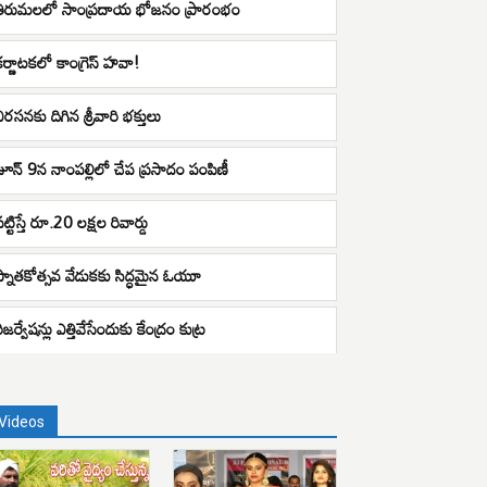
తిరుమ‌ల‌లో సాంప్ర‌దాయ భోజ‌నం ప్రారంభం
కర్ణాటకలో కాంగ్రెస్ హవా!
నిరసనకు దిగిన శ్రీవారి భక్తులు
జూన్ 9న నాంపల్లిలో చేప ప్రసాదం పంపిణీ
ట్టిస్తే రూ.20 లక్షల రివార్డు
స్నాతకోత్సవ వేడుకకు సిద్ధమైన ఓయూ
ిజర్వేషన్లు ఎత్తివేసేందుకు కేంద్రం కుట్ర
Videos