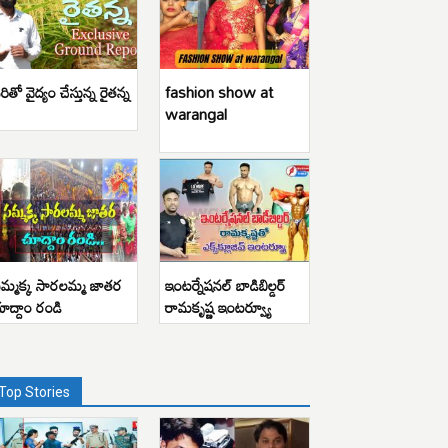
రితో వైద్యం చేస్తున్న రైతన్న
fashion show at
warangal
మ్మక్క సారలమ్మ జాతర
ఇంటర్నేషనల్ బాడిబిల్డర్
ూద్దాం రండి
రామకృష్ణ ఇంటర్వ్యూ
Top Stories