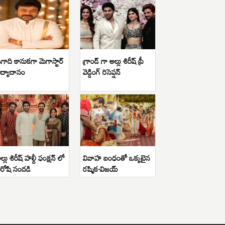
గాది కానుకగా మెగాస్టార్
గ్రాండ్ గా అల్లు శిరీష్ ప్రీ
ిద్యాదానం
వెడ్డింగ్ రిసెప్షన్
ల్లు శిరీష్ హల్దీ ఫంక్షన్ లో
వివాహ బంధంతో ఒక్కటైన
ిరోషి సందడి
రష్మిక-విజయ్