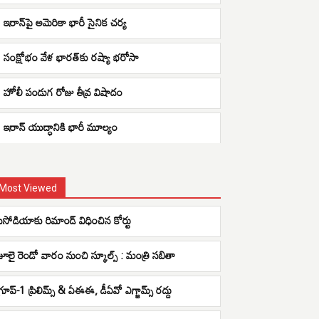
ఇరాన్‌పై అమెరికా భారీ సైనిక చర్య
సంక్షోభం వేళ భారత్‌కు రష్యా భరోసా
హోలీ పండుగ రోజు తీవ్ర విషాదం
ఇరాన్ యుద్ధానికి భారీ మూల్యం
Most Viewed
సిసోడియాకు రిమాండ్ విధించిన కోర్టు
జూలై రెండో వారం నుంచి స్కూల్స్ : మంత్రి సబితా
గ్రూప్-1 ప్రిలిమ్స్ & ఏఈఈ, డీఏవో ఎగ్జామ్స్ రద్దు