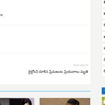
na
ప
Next article
ర
రైల్లోంచి దూకిన ప్రేమజంట..ప్రియురాలు మృతి