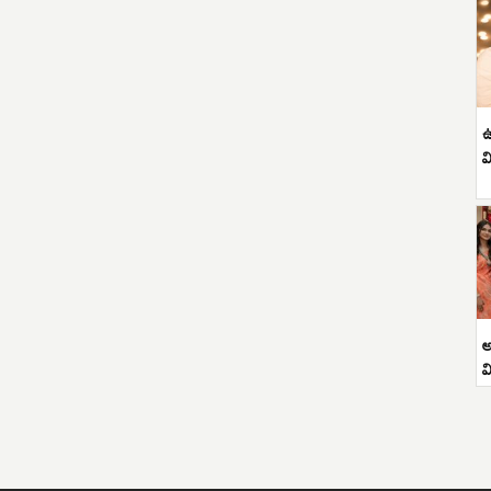
ఉ
వ
అ
వ