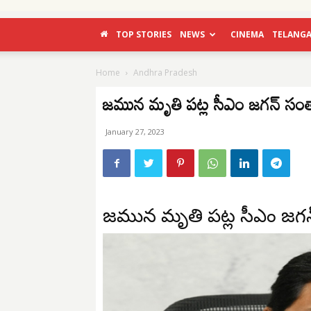
TOP STORIES
NEWS
CINEMA
TELANG
Home
Andhra Pradesh
జమున మృతి పట్ల సీఎం జగన్ సం
January 27, 2023
జమున మృతి పట్ల సీఎం జగ