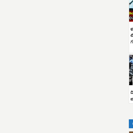
భ
ల
గ
ద
బ