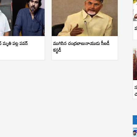
వ
 మృతి పట్ల పవన్
ముగిసిన చంద్రబాబునాయుడు సీఐడీ
కస్టడీ
స
చ