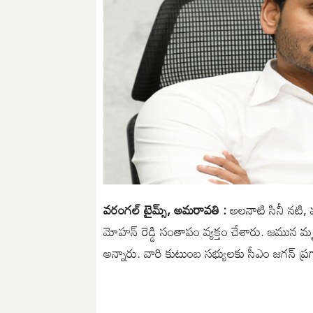
వరంగల్ టైమ్స్, అమరావతి :
అలనాటి సినీ నటి, 
మోహన్ రెడ్డి సంతాపం వ్యక్తం చేశారు. జమున మ
అన్నారు. వారి కుటుంబ సభ్యులకు సీఎం జగన్ ప్