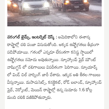
వరంగల్ టైమ్స్, ఇంటర్నెట్ డెస్క్ :
అమెరికాలోని ఈశాన్య
రాష్ట్రాల్లో చలి పంజా విసురుతోంది. అక్కడ ఉష్ణోగ్రతలు తీవ్రంగా
పడిపోయాయి. గతంలో ఎన్నడూ లేనంతగా కనిష్ట స్థాయిలో
ఉష్ణోగ్రతలు నమోదు అవుతున్నాయి. న్యూహ్యాంప్ షైర్ మౌంట్
వాషింగ్టన్ లో చలిగాలులు విపరీతంగా పెరిగాయి. న్యూయార్క్
లో విండ్ చిల్ వార్నింగ్ జారీ చేశారు. ఇక్కడ అతి శీతల గాలులు
వీస్తున్నాయి. మసాచుసెట్స్, కనక్టికట్, రోడ్ ఐలాండ్, న్యూహ్యాంప్
షైర్, వెర్మోంట్, మెయిన్ రాష్ట్రాల్లో ఉన్న సుమారు 1.6 కోట్ల
మంది చలికి వణికిపోతున్నారు.