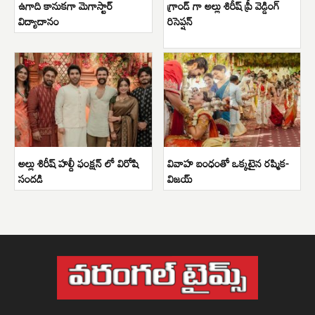
ఉగాది కానుకగా మెగాస్టార్
గ్రాండ్ గా అల్లు శిరీష్ ప్రీ వెడ్డింగ్
విద్యాదానం
రిసెప్షన్
అల్లు శిరీష్ హల్దీ ఫంక్షన్ లో విరోషి
వివాహ బంధంతో ఒక్కటైన రష్మిక-
సందడి
విజయ్