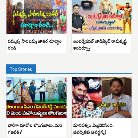
సమ్మక్క సారలమ్మ జాతర చూద్దాం
ఇంటర్నేషనల్ బాడిబిల్డర్ రామకృష్ణ
రండి
ఇంటర్వ్యూ
Top Stories
భారీగా మావోల లొంగుబాటు..మరి
మానవత్వం వెల్లువిరిసింది.
గణపతి?
పునర్వికకు పునర్జన్మ!