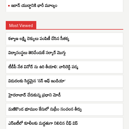
ఇరాన్ యుద్ధానికి భారీ మూల్యం
Most Viewed
కళ్యాణ లక్ష్మి చెక్కులు పంపిణీ చేసిన సీతక్క
విద్యాసంస్థలు తెరిచేందుకే సర్కార్ మొగ్గు
టీడీపీ నేత వినోద్ ను ఉరి తీయాలి: వాసిరెడ్డి పద్మ
విడుదలకు సిద్ధమైన ‘సన్ ఆఫ్ ఇండియా’
హైదరాబాద్ చేరుకున్న ప్రధాని మోడీ
మణికొండ భూముల కేసులో సుప్రీం సంచలన తీర్పు
ఎన్ఐటీలో కూలీలకు మద్దతుగా నిలిచిన చీఫ్ విప్