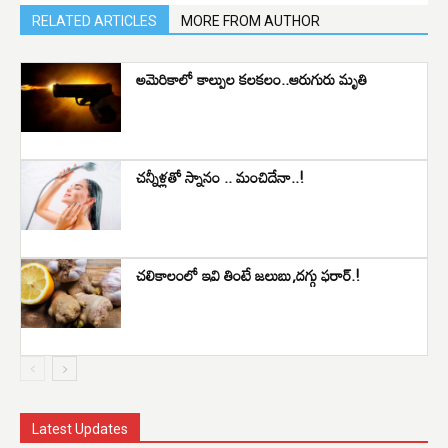
RELATED ARTICLES
MORE FROM AUTHOR
అమెరికాలో కాల్పుల కలకలం..ఆరుగురు మృతి
చన్నీళ్లతో స్నానం .. మంచిదేనా..!
చలికాలంలో ఇవి తింటే జలుబు,దగ్గు ఫరార్.!
Latest Updates