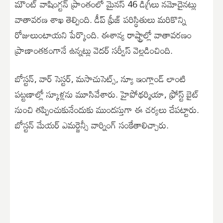
మౌంట్ వాషింగ్టన్ ప్రాంతంలో మైనస్ 46 డిగ్రీలు నమోదైనట్లు
వాతావరణ శాఖ తెల్పింది. డీప్ ఫ్రీజ్ పరిస్థితులు మరికొన్ని
రోజులుంటాయని పేర్కొంది. ఈశాన్య రాష్ట్రాల్లో వాతావరణం
ప్రాణాంతకంగానే ఉన్నట్లు వెదర్ సర్వీస్ వెల్లడించింది.
బోస్టన్, వార్ సెస్టర్, మసాచుసెట్స్, న్యూ ఇంగ్లాండ్ లాంటి
పట్టణాల్లో స్కూళ్లను మూసివేశారు. హైపోథర్మియా, ఫ్రోస్ట్ బైట్
నుంచి తప్పించుకునేందుకు ముందస్తుగా ఈ చర్యలు చేపట్టారు.
బోస్టన్ మేయర్ ఎమర్జెన్సీ వార్నింగ్ సంకేతాలిచ్చారు.