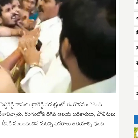
స
ద్దిరెడ్డి రామచంద్రారెడ్డి సమక్షంలో ఈ గొడవ జరిగింది.
ేశాలిచ్చారు. రంగంలోకి దిగిన ఆలయ అధికారులు, పోలీసులు
రు. దీనికి సంబంధించిన మరిన్ని వివరాలు తెలియాల్సి వుంది.