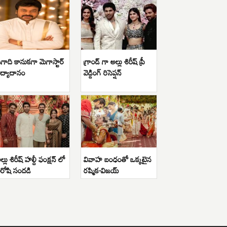
గాది కానుకగా మెగాస్టార్
గ్రాండ్ గా అల్లు శిరీష్ ప్రీ
ిద్యాదానం
వెడ్డింగ్ రిసెప్షన్
ల్లు శిరీష్ హల్దీ ఫంక్షన్ లో
వివాహ బంధంతో ఒక్కటైన
ిరోషి సందడి
రష్మిక-విజయ్