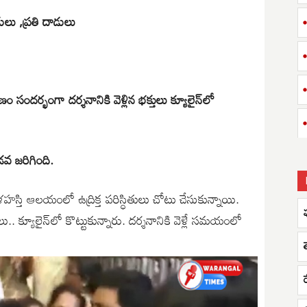
ులు ,ప్రతి దాడులు
 సందర్భంగా దర్శనానికి వెళ్లిన భక్తులు క్యూలైన్‌లో
ొడవ జరిగింది.
కాళహస్తి ఆలయంలో ఉద్రిక్త పరిస్ధితులు చోటు చేసుకున్నాయి.
ు.. క్యూలైన్‌లో కొట్టుకున్నారు. దర్శనానికి వెళ్లే సమయంలో