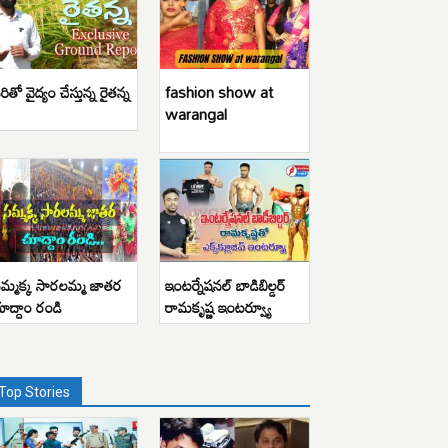
రితో వైద్యం చేస్తున్న రైతన్న
fashion show at
warangal
మ్మక్క సారలమ్మ జాతర
ఇంటర్నేషనల్ బాడిబిల్డర్
ూద్దాం రండి
రామకృష్ణ ఇంటర్వ్యూ
Top Stories