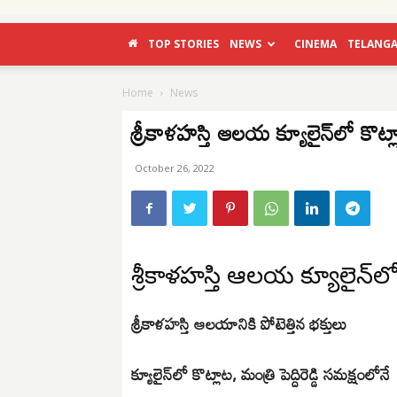
TOP STORIES
NEWS
CINEMA
TELANG
Home
News
శ్రీకాళహస్తి ఆలయ క్యూలైన్‌లో కొట్
October 26, 2022
శ్రీకాళహస్తి ఆలయ క్యూలైన్‌లో
శ్రీకాళహస్తి ఆలయానికి పోటెత్తిన భక్తులు
క్యూలైన్‌లో కొట్లాట, మంత్రి పెద్దిరెడ్డి సమక్షంలోనే