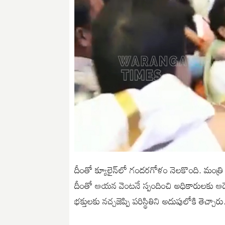
దీంతో క్యూలైన్‌లో గందరగోళం నెలకొంది. మంత్రి పె
దీంతో ఆయన వెంటనే స్పందించి అధికారులకు ఆద
భక్తులకు నచ్చజెప్పి పరిస్థితిని అదుపులోకి తెచ్చా