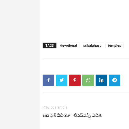
TAGS
devotional
srikalahasti
temples
Previous article
అది ఫెక్ వీడియో : టీఎస్ఎస్పీ ఏడిజి