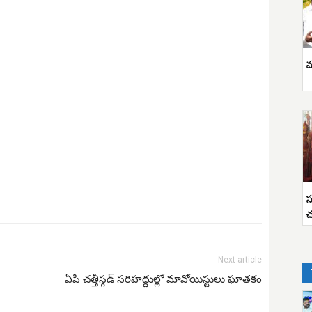
వ
స
చ
Next article
ఏపీ చత్తీస్గడ్ సరిహద్దుల్లో మావోయిస్టులు ఘాతకం