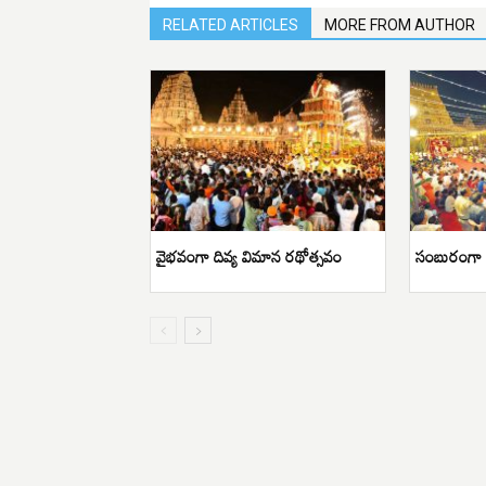
RELATED ARTICLES
MORE FROM AUTHOR
వైభవంగా దివ్య విమాన రథోత్సవం
సంబురంగా య