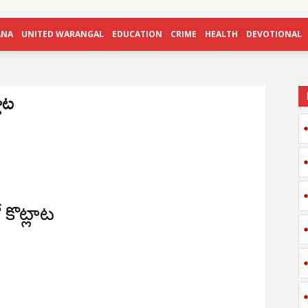
ANA
UNITED WARANGAL
EDUCATION
CRIME
HEALTH
DEVOTIONAL
లాట
 కొట్లాట