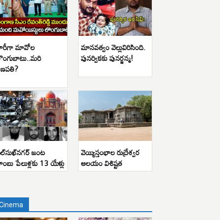
ారీగా మావోల
మానవత్వం వెల్లువిరిసింది.
ొంగుబాటు..మరి
పునర్వికకు పునర్జన్మ!
ణపతి?
ిల్‌సుఖ్‌నగర్ జంట
వెయ్యిస్తంభాల రుద్రేశ్వర
ాంబు పేలుళ్లకు 13 యేళ్లు
ఆలయం విశిష్టత
Cinema