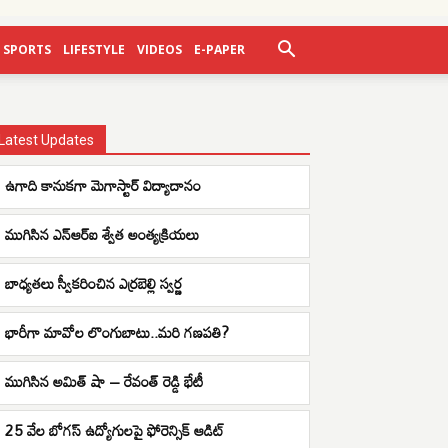
SPORTS
LIFESTYLE
VIDEOS
E-PAPER
Latest Updates
ఉగాది కానుకగా మెగాస్టార్ విద్యాదానం
ముగిసిన ఎన్ఆర్ఐ శ్వేత అంత్యక్రియలు
బాధ్యతలు స్వీకరించిన ఎర్రబెల్లి స్వర్ణ
భారీగా మావోల లొంగుబాటు..మరి గణపతి?
ముగిసిన అమిత్ షా – రేవంత్ రెడ్డి భేటీ
25 వేల బోగస్ ఉద్యోగులపై ఫోరెన్సిక్ ఆడిట్