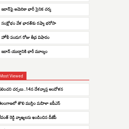
ఇరాన్‌పై అమెరికా భారీ సైనిక చర్య
సంక్షోభం వేళ భారత్‌కు రష్యా భరోసా
హోలీ పండుగ రోజు తీవ్ర విషాదం
ఇరాన్ యుద్ధానికి భారీ మూల్యం
Most Viewed
ఫలించని చర్చలు..14న దేశవ్యాప్త ఆందోళన
తెలంగాణలో తొలి ముస్లిం మహిళా ఐపీఎస్
రేవంత్ రెడ్డి వ్యాఖ్యలను ఖండించిన డీజీపీ