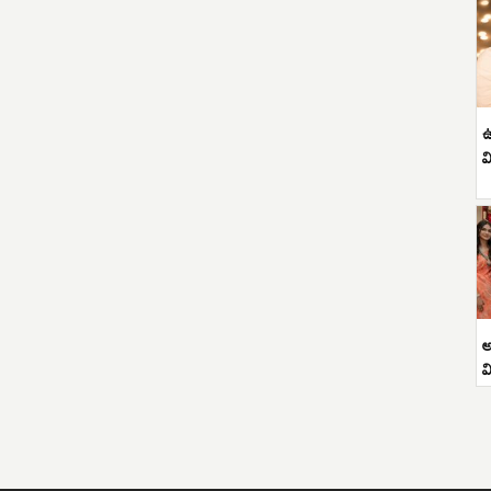
ఉ
వ
అ
వ