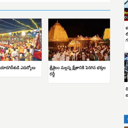
భ
ల
గ
ాదగిరీశుడి ఎదుర్కోలు
శ్రీశైలం మల్లన్న క్షేత్రానికి పెరిగిన భక్తుల
రద్దీ
ద
బ