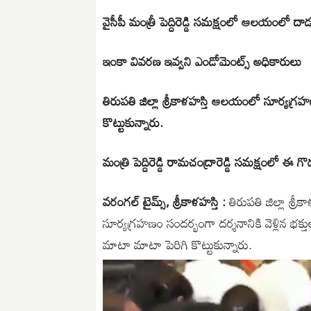
వైసీపీ మంత్రీ పెద్దిరెడ్డి సమక్షంలో ఆలయంలో దాడ
ఇంకా వివరణ ఇవ్వని ఎండోమెంట్స్ అధికారులు
తిరుపతి జిల్లా శ్రీకాళహస్తి ఆలయంలో సూర్యగ్రహణం
కొట్టుకున్నారు.
మంత్రి పెద్దిరెడ్డి రామచంద్రారెడ్డి సమక్షంలో ఈ గ
వరంగల్ టైమ్స్, శ్రీకాళహస్తి :
తిరుపతి జిల్లా శ్రీ
సూర్యగ్రహణం సందర్భంగా దర్శనానికి వెళ్లిన భక్తుల
మాటా మాటా పెరిగి కొట్టుకున్నారు.