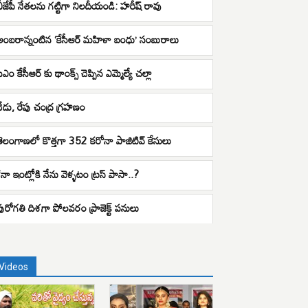
బీజేపీ నేతలను గట్టిగా నిలదీయండి: హరీష్ రావు
అంబరాన్నంటిన ‘కేసీఆర్ మహిళా బంధు’ సంబురాలు
ీఎం కేసీఆర్ కు థాంక్స్ చెప్పిన ఎమ్మెల్యే చల్లా
నేడు, రేపు చంద్ర గ్రహణం
తెలంగాణలో కొత్తగా 352 కరోనా పాజిటివ్‌ కేసులు
“నా ఇంట్లోకి నేను వెళ్ళటం ట్రస్ పాసా..?
పురోగతి దిశగా పోలవరం ప్రాజెక్ట్ పనులు
Videos