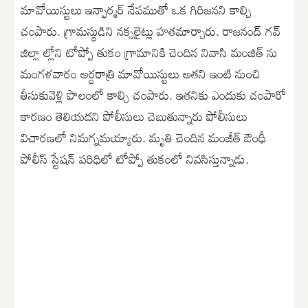
మావోయిస్టులు ఇన్ఫార్మర్ నేపముతో ఒక గిరిజనని కాల్చి
చంపారు. గ్రామస్థుడిని నక్సలైట్లు హతమార్చారు. రాజనంద్ గవ్
జిల్లా ల్లోని టోప్పో తుకం గ్రామానికి చెందిన నివాసి మంజిత్ ను
మంగళవారం అర్ధరాత్రి మావోయిస్టులు అతని ఇంటి నుంచి
తీసుకువెళ్లి పొలంలో కాల్చి చంపారు. ఇతనికు ఎందుకు చంపారో
కారణం తెలియదని పోలీసులు చెబుతున్నారు పోలీసులు
విచారణలో నిమగ్నమయ్యారు. మృతి చెందిన మంజీత్ ఔంధీ
పోలీస్ స్టేషన్ పరిధిలో టోప్పో తుకంలో నివసిస్తున్నాడు.