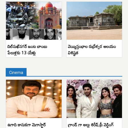
దిల్‌సుఖ్‌నగర్ జంట బాంబు
వెయ్యిస్తంభాల రుద్రేశ్వర ఆలయం
పేలుళ్లకు 13 యేళ్లు
విశిష్టత
Cinema
ఉగాది కానుకగా మెగాస్టార్
గ్రాండ్ గా అల్లు శిరీష్ ప్రీ వెడ్డింగ్