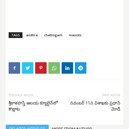
TAGS
andhra
chattisgarh
maoists
Previous article
Next article
శ్రీకాళహస్తి ఆలయ క్యూలైన్‌లో
నవంబర్ 11న విశాఖకు ప్రధాని
కొట్లాట
మోడీ