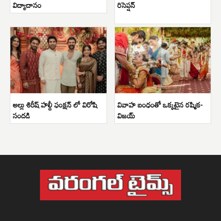
విద్యాదానం
రిసెప్షన్
అల్లు శిరీష్ హల్దీ ఫంక్షన్ లో విరోషి
వివాహ బంధంతో ఒక్కటైన రష్మిక-
సందడి
విజయ్