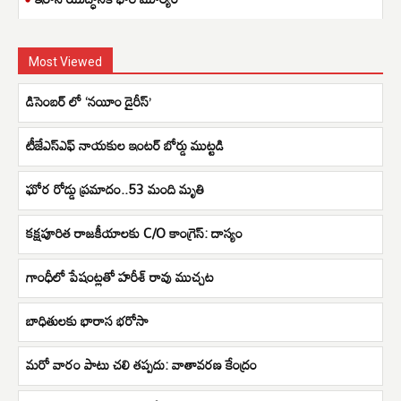
Most Viewed
డిసెంబర్‌ లో ‘నయీం డైరీస్‌’
టీజేఎస్ఎఫ్ నాయకుల ఇంటర్ బోర్డు ముట్టడి
ఘోర రోడ్డు ప్రమాదం..53 మంది మృతి
క‌క్ష‌పూరిత రాజ‌కీయాలకు C/O కాంగ్రెస్: దాస్యం
గాంధీలో పేషంట్లతో హరీశ్ రావు ముచ్చట
బాధితులకు భారాస భరోసా
మరో వారం పాటు చలి తప్పదు: వాతావరణ కేంద్రం