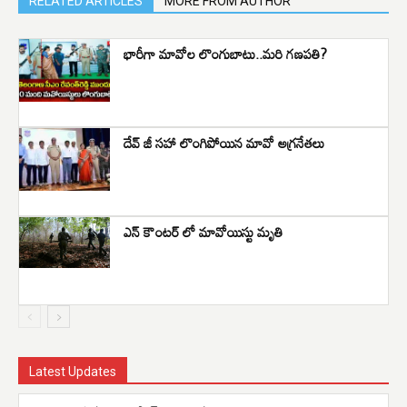
RELATED ARTICLES
MORE FROM AUTHOR
భారీగా మావోల లొంగుబాటు..మరి గణపతి?
దేవ్ జీ సహా లొంగిపోయిన మావో అగ్రనేతలు
ఎన్ కౌంటర్ లో మావోయిస్టు మృతి
Latest Updates