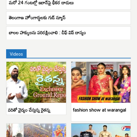
మరో 24 గంటల్లో ఇరాన్‌పై భీకర దాడులు
తెలంగాణ హోంగార్డులకు గుడ్ న్యూస్
బాలల హక్కులను పరిరక్షించాలి : చీఫ్ విప్ దాస్యం
Videos
వరితో వైద్యం చేస్తున్న రైతన్న
fashion show at warangal