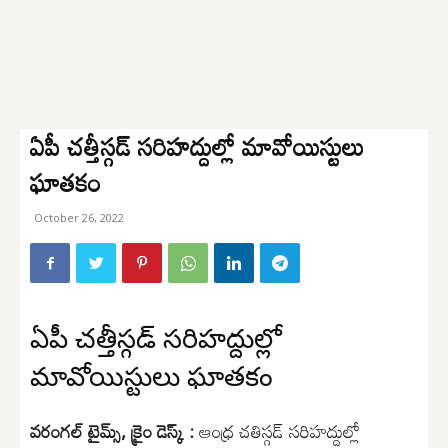
ఏపీ చత్తీస్గడ్ సరిహద్దుల్లో మావోయిస్టులు
ఘాతకం
October 26, 2022
ఏపీ చత్తీస్గడ్ సరిహద్దుల్లో
మావోయిస్టులు ఘాతకం
వరంగల్ టైమ్స్, క్రైం డెస్క్ :
ఆంధ్ర చతిస్గడ్ సరిహద్దుల్లో