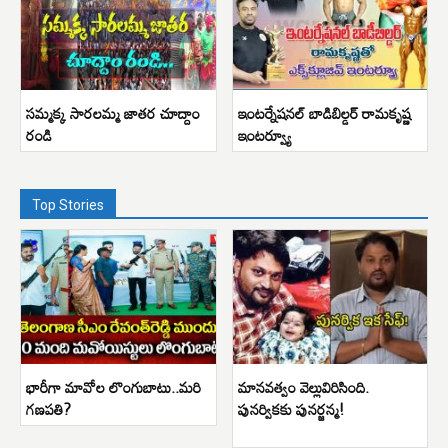
సమ్మక్క సారలమ్మ జాతర చూద్దాం
ఇంటర్నేషనల్ బాడిబిల్డర్ రామకృష్ణ
రండి
ఇంటర్వ్యూ
Top Stories
భారీగా మావోల లొంగుబాటు..మరి
మానవత్వం వెల్లువిరిసింది.
గణపతి?
పునర్వికకు పునర్జన్మ!