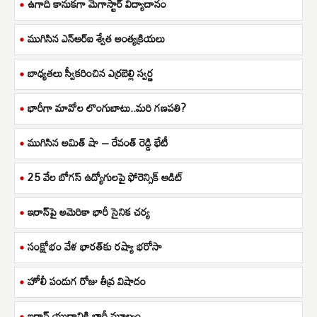
ఉగాది కానుకగా మెగాస్టార్ విద్యాదానం
ముగిసిన ఎన్ఆర్ఐ శ్వేత అంత్యక్రియలు
బాధ్యతలు స్వీకరించిన ఎర్రబెల్లి స్వర్ణ
భారీగా మావోల లొంగుబాటు..మరి గణపతి?
ముగిసిన అమిత్ షా – రేవంత్ రెడ్డి భేటీ
25 వేల బోగస్ ఉద్యోగులపై ఫోరెన్సిక్ ఆడిట్
ఇరాన్‌పై అమెరికా భారీ సైనిక చర్య
సంక్షోభం వేళ భారత్‌కు రష్యా భరోసా
హోలీ పండుగ రోజు తీవ్ర విషాదం
ఇరాన్ యుద్ధానికి భారీ మూల్యం