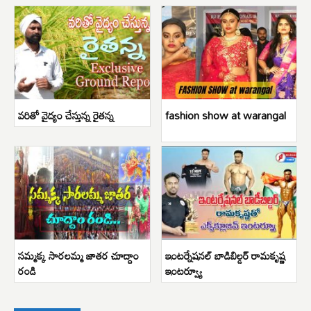
వరితో వైద్యం చేస్తున్న రైతన్న
fashion show at warangal
సమ్మక్క సారలమ్మ జాతర చూద్దాం
ఇంటర్నేషనల్ బాడిబిల్డర్ రామకృష్ణ
రండి
ఇంటర్వ్యూ