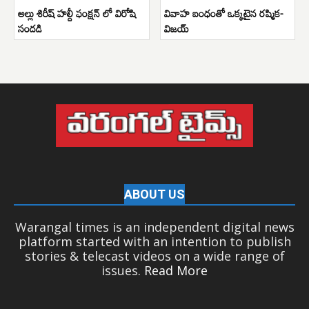
అల్లు శిరీష్ హల్దీ ఫంక్షన్ లో విరోషి
వివాహ బంధంతో ఒక్కటైన రష్మిక-
సందడి
విజయ్
ABOUT US
Warangal times is an independent digital news
platform started with an intention to publish
stories & telecast videos on a wide range of
issues.
Read More