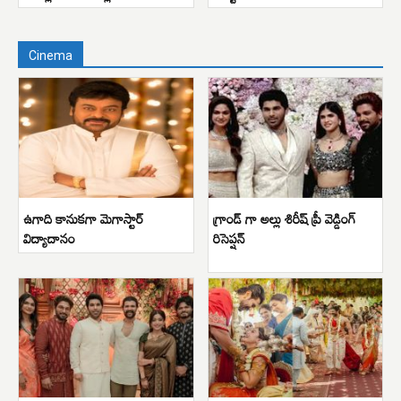
Cinema
ఉగాది కానుకగా మెగాస్టార్
గ్రాండ్ గా అల్లు శిరీష్ ప్రీ వెడ్డింగ్
విద్యాదానం
రిసెప్షన్