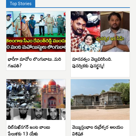
Top Stories
భారీగా మావోల లొంగుబాటు..మరి
మానవత్వం వెల్లువిరిసింది.
గణపతి?
పునర్వికకు పునర్జన్మ!
దిల్‌సుఖ్‌నగర్ జంట బాంబు
వెయ్యిస్తంభాల రుద్రేశ్వర ఆలయం
పేలుళ్లకు 13 యేళ్లు
విశిష్టత