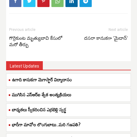
Previous article
Next article
గొర్రెకుంట మృత్యుబావి కేసులో
దసరా కానుకగా ‘మైదాన్​’
మరో తీర్పు
Latest Updates
ఉగాది కానుకగా మెగాస్టార్ విద్యాదానం
ముగిసిన ఎన్ఆర్ఐ శ్వేత అంత్యక్రియలు
బాధ్యతలు స్వీకరించిన ఎర్రబెల్లి స్వర్ణ
భారీగా మావోల లొంగుబాటు..మరి గణపతి?