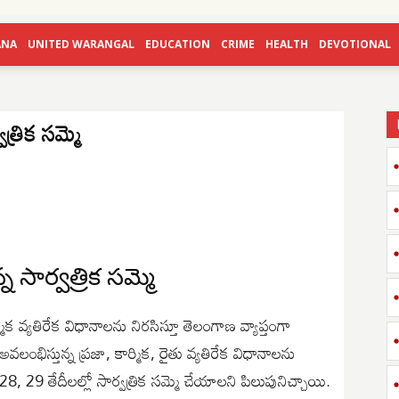
ANA
UNITED WARANGAL
EDUCATION
CRIME
HEALTH
DEVOTIONAL
వత్రిక సమ్మె
న సార్వత్రిక సమ్మె
ర్మిక వ్యతిరేక విధానాలను నిరసిస్తూ తెలంగాణ వ్యాప్తంగా
 అవలంభిస్తున్న ప్రజా, కార్మిక, రైతు వ్యతిరేక విధానాలను
, 29 తేదీలల్లో సార్వత్రిక సమ్మె చేయాలని పిలుపునిచ్చాయి.