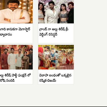
గాది కానుకగా మెగాస్టార్
గ్రాండ్ గా అల్లు శిరీష్ ప్రీ
ిద్యాదానం
వెడ్డింగ్ రిసెప్షన్
ల్లు శిరీష్ హల్దీ ఫంక్షన్ లో
వివాహ బంధంతో ఒక్కటైన
ిరోషి సందడి
రష్మిక-విజయ్