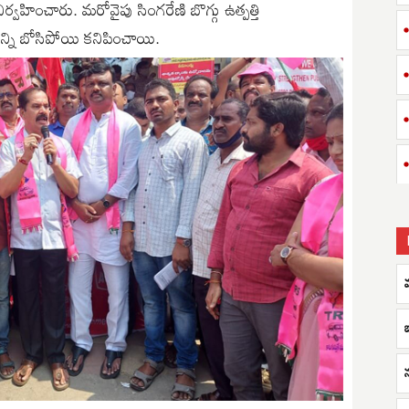
ర్వహించారు. మరోవైపు సింగరేణి బొగ్గు ఉత్పత్తి
న్ని బోసిపోయి కనిపించాయి.
మ