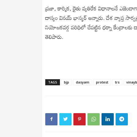
ప్రజా, కార్మిక, రైతు వ్యతిరేక విధానాలనే ఎజెండాగా బీ
దాస్యం వినయ్ భాస్కర్ అన్నారు. దేశ వ్యాప్త సా
నియోజకవర్గ పరిధిలో చేపట్టిన ధర్నా కేంద్రాలకు ద
తెలిపారు.
TAGS
bjp
dasyam
protest
trs
vinay