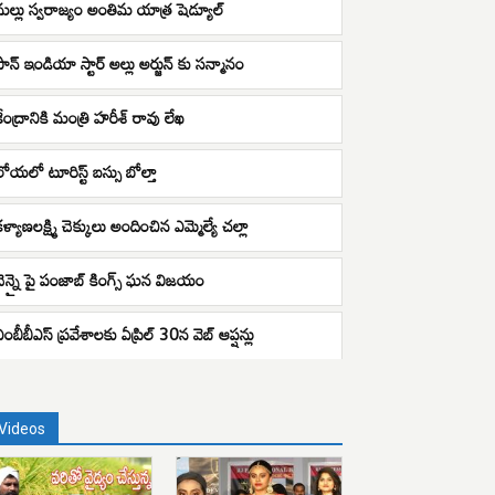
మల్లు స్వరాజ్యం అంతిమ యాత్ర షెడ్యూల్
పాన్ ఇండియా స్టార్ అల్లు అర్జున్ కు సన్మానం
కేంద్రానికి మంత్రి హరీశ్ రావు లేఖ
లోయలో టూరిస్ట్ బస్సు బోల్తా
ళ్యాణలక్ష్మి చెక్కులు అందించిన ఎమ్మెల్యే చల్లా
చెన్నై పై పంజాబ్ కింగ్స్ ఘన విజయం
ంబీబీఎస్ ప్ర‌వేశాల‌కు ఏప్రిల్ 30న వెబ్ ఆప్షన్లు
Videos