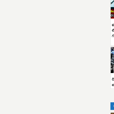
భ
ల
గ
ద
బ