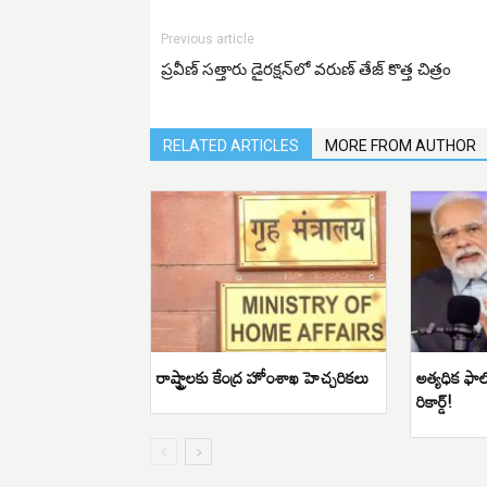
Previous article
ప్రవీణ్ సత్తారు డైరక్షన్‌లో వరుణ్ తేజ్ కొత్త చిత్రం
RELATED ARTICLES
MORE FROM AUTHOR
రాష్ట్రాలకు కేంద్ర హోంశాఖ హెచ్చరికలు
అత్యధిక ఫాలో
రికార్డ్!