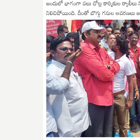
అందులో భాగంగా పలు చోట్ల కార్మికుల ర్యాలీలు ని
నిలిచిపోయింది. దీంతో బొగ్గు గనుల ఆవరణలు అ