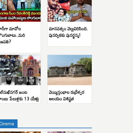
ారీగా మావోల
మానవత్వం వెల్లువిరిసింది.
ొంగుబాటు..మరి
పునర్వికకు పునర్జన్మ!
ణపతి?
ిల్‌సుఖ్‌నగర్ జంట
వెయ్యిస్తంభాల రుద్రేశ్వర
ాంబు పేలుళ్లకు 13 యేళ్లు
ఆలయం విశిష్టత
Cinema