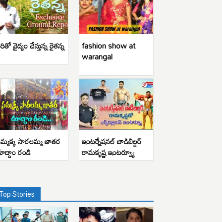
రితో వైద్యం చేస్తున్న రైతన్న
fashion show at
warangal
మ్మక్క సారలమ్మ జాతర
ఇంటర్నేషనల్ బాడిబిల్డర్
ూద్దాం రండి
రామకృష్ణ ఇంటర్వ్యూ
Top Stories