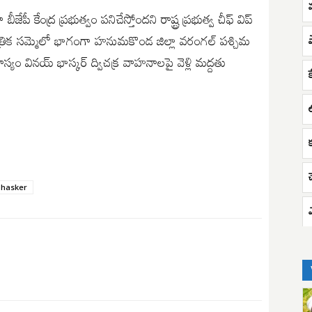
జేపీ కేంద్ర ప్రభుత్వం పనిచేస్తోందని రాష్ట్ర ప్రభుత్వ చీఫ్ విప్
ర్వత్రిక సమ్మెలో భాగంగా హనుమకొండ జిల్లా వరంగల్ పశ్చిమ
ాస్యం వినయ్ భాస్కర్ ద్విచక్ర వాహనాలపై వెళ్లి మద్దతు
క
bhasker
ఎ