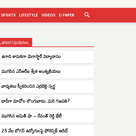
SPORTS
LIFESTYLE
VIDEOS
E-PAPER
Latest Updates
ఉగాది కానుకగా మెగాస్టార్ విద్యాదానం
ముగిసిన ఎన్ఆర్ఐ శ్వేత అంత్యక్రియలు
బాధ్యతలు స్వీకరించిన ఎర్రబెల్లి స్వర్ణ
భారీగా మావోల లొంగుబాటు..మరి గణపతి?
ముగిసిన అమిత్ షా – రేవంత్ రెడ్డి భేటీ
25 వేల బోగస్ ఉద్యోగులపై ఫోరెన్సిక్ ఆడిట్