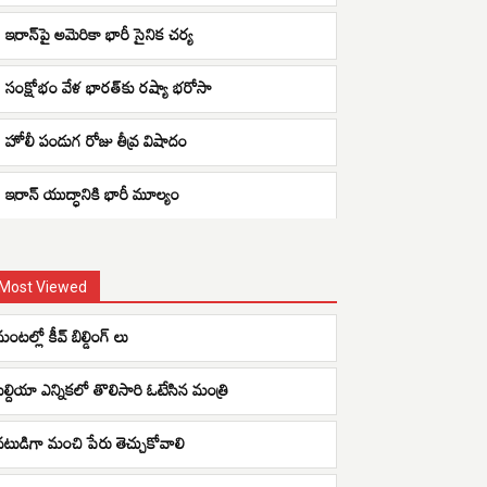
ఇరాన్‌పై అమెరికా భారీ సైనిక చర్య
సంక్షోభం వేళ భారత్‌కు రష్యా భరోసా
హోలీ పండుగ రోజు తీవ్ర విషాదం
ఇరాన్ యుద్ధానికి భారీ మూల్యం
Most Viewed
ంటల్లో కీవ్ బిల్డింగ్ లు
బల్దియా ఎన్నికలో తొలిసారి ఓటేసిన మంత్రి
నటుడిగా మంచి పేరు తెచ్చుకోవాలి