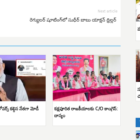
Next article
రెగ్యులర్ షూటింగ్‌లో సుధీర్ బాబు యాక్షన్ థ్రిల్లర్
వ
స
చ
వర్స్ కల్గిన నేతగా మోడీ
క‌క్ష‌పూరిత రాజ‌కీయాలకు C/O కాంగ్రెస్:
దాస్యం