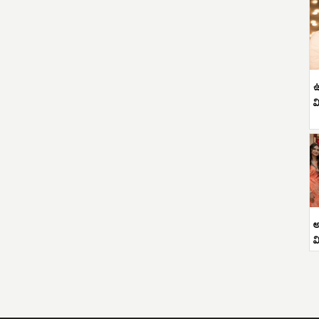
ఉ
వ
అ
వ