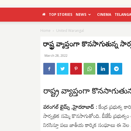
TOP STORIES
NEWS
CINEMA
TELANG
Home
United Warangal
రాష్ట్ర వ్యాప్తంగా కొనసాగుతున్న సార్
March 28, 2022
రాష్ట్ర వ్యాప్తంగా కొనసాగుతున్
వరంగల్ టైమ్స్ ,హైదరాబాద్ :
కేంద్ర ప్రభుత్వ కా
సార్వత్రిక సమ్మె కొనసాగుతోంది. బీజేపీ ప్రభుత్వం
నిరసిస్తూ పలు జాతీయ కార్మిక సంఘాలు ఈ నెల 28