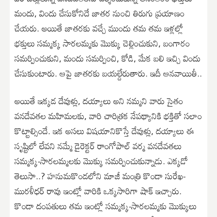
మందు, విందు చేసుకోనిదే జాతర నుంచి తిరుగు ప్రయాణం
చేయరు. అయితే జాతరకు వచ్చే ముందు తమ తమ ఇళ్లల్లో
భక్తులు సమ్మక్క సారలమ్మకు మొక్కు చెల్లించుకుని, బంగారం
సమర్పించుకుని, మందు సమర్పించి, కోడి, మేక బలి ఇచ్చి విందు
చేసుకుంటారు. ఆపై జాతరకు బయల్దేరుతారు. ఇదీ ఆనవాయితీ..
అయితే ఇక్కడ దేవుళ్లు, దయ్యాలు అని నమ్మని వారు సైతం
వనదేవతల మహిమలకు, వారి చారిత్రక నేపథ్యానికి భక్తితో సలాం
కొట్టాల్సిందే. ఇక అసలు విషయానికొస్తే దేవుళ్లు, దయ్యాలు ఈ
సృష్టిలో లేవని నమ్మే డైరెక్టర్ రాంగోపాల్ వర్మ వనదేవతలు
సమ్మక్క-సారలమ్మలకు మొక్కు సమర్పించుకున్నాడు. ఎక్కడో
తెలుసా..? హనుమకొండలోని మాజీ మంత్రి కొండా సురేఖ-
మురళీధర్ రావు ఇంట్లో వారికి ఒక్కసారిగా షాక్ ఇచ్చారు.
కొండా దంపతులు తమ ఇంట్లో సమ్మక్క-సారలమ్మకు మొక్కులు