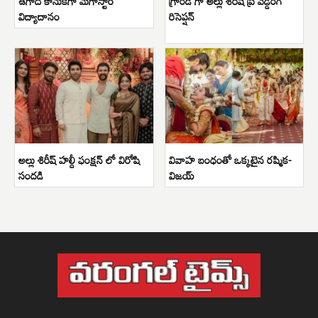
ఉగాది కానుకగా మెగాస్టార్
గ్రాండ్ గా అల్లు శిరీష్ ప్రీ వెడ్డింగ్
విద్యాదానం
రిసెప్షన్
అల్లు శిరీష్ హల్దీ ఫంక్షన్ లో విరోషి
వివాహ బంధంతో ఒక్కటైన రష్మిక-
సందడి
విజయ్