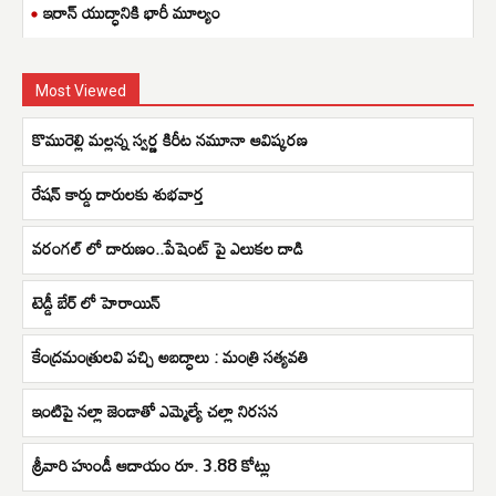
ఇరాన్ యుద్ధానికి భారీ మూల్యం
Most Viewed
కొమురెల్లి మల్లన్న స్వర్ణ కిరీట నమూనా ఆవిష్కరణ
రేషన్ కార్డు దారులకు శుభవార్త
వరంగల్ లో దారుణం..పేషెంట్ పై ఎలుకల దాడి
టెడ్డీ బేర్ లో హెరాయిన్
కేంద్రమంత్రులవి పచ్చి అబద్ధాలు : మంత్రి సత్యవతి
ఇంటిపై నల్లా జెండాతో ఎమ్మెల్యే చల్లా నిరసన
శ్రీవారి హుండీ ఆదాయం రూ. 3.88 కోట్లు