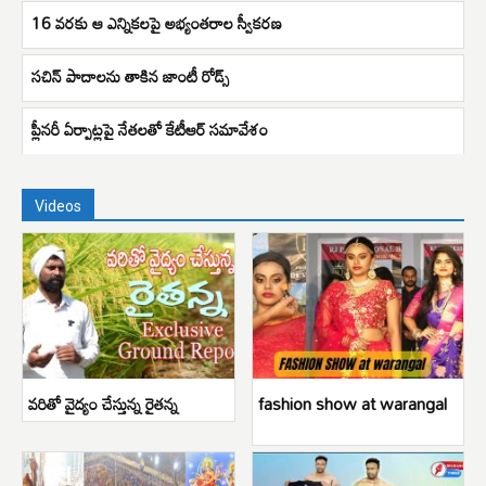
16 వరకు ఆ ఎన్నికలపై అభ్యంతరాల స్వీకరణ
సచిన్ పాదాలను తాకిన జాంటీ రోడ్స్
ప్లీనరీ ఏర్పాట్లపై నేతలతో కేటీఆర్ సమావేశం
Videos
వరితో వైద్యం చేస్తున్న రైతన్న
fashion show at warangal