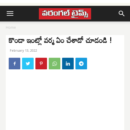
Home
కొండా ఇంట్లో వర్మ ఏం చేశాడో చూడండి !
February 13, 2022