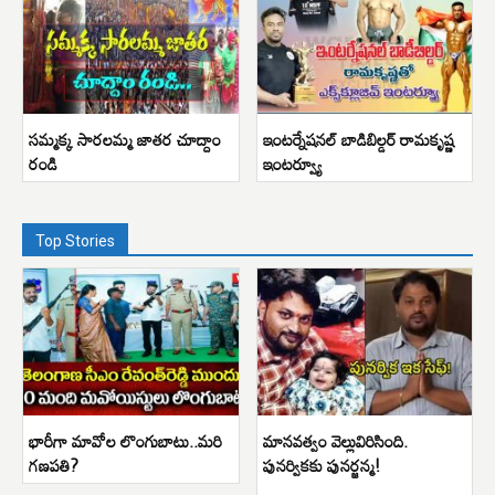
సమ్మక్క సారలమ్మ జాతర చూద్దాం
ఇంటర్నేషనల్ బాడిబిల్డర్ రామకృష్ణ
రండి
ఇంటర్వ్యూ
Top Stories
భారీగా మావోల లొంగుబాటు..మరి
మానవత్వం వెల్లువిరిసింది.
గణపతి?
పునర్వికకు పునర్జన్మ!