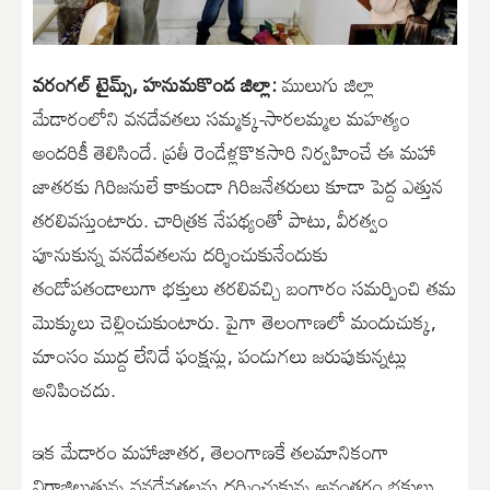
వరంగల్ టైమ్స్, హనుమకొండ జిల్లా:
ములుగు జిల్లా
మేడారంలోని వనదేవతలు సమ్మక్క-సారలమ్మల మహత్యం
అందరికీ తెలిసిందే. ప్రతీ రెండేళ్లకొకసారి నిర్వహించే ఈ మహా
జాతరకు గిరిజనులే కాకుండా గిరిజనేతరులు కూడా పెద్ద ఎత్తున
తరలివస్తుంటారు. చారిత్రక నేపథ్యంతో పాటు, వీరత్వం
పూనుకున్న వనదేవతలను దర్శించుకునేందుకు
తండోపతండాలుగా భక్తులు తరలివచ్చి బంగారం సమర్పించి తమ
మొక్కులు చెల్లించుకుంటారు. పైగా తెలంగాణలో మందుచుక్క,
మాంసం ముద్ద లేనిదే ఫంక్షన్లు, పండుగలు జరుపుకున్నట్లు
అనిపించదు.
ఇక మేడారం మహాజాతర, తెలంగాణకే తలమానికంగా
విరాజిల్లుతున్న వనదేవతలను దర్శించుకున్న అనంతరం భక్తులు