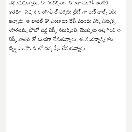
చెల్లించుకున్నారు. ఈ సందర్భంగా కొండా మురళీ ఇంటికి
అతిథిగా వచ్చిన రాంగోపాల్ వర్మకు ట్రీట్ గా మెక్ డాల్స్ విస్కీ
ఇచ్చారు. ఆ బాటిల్ తో ఎంజాయి చేసే ముందు వర్మ సమ్మక్క
-సారలమ్మ ఫోటో వద్ద విస్కీ సమర్పించి, మొక్కులు అప్పగించి ఆ
విస్కీ బాటిల్ తో పండగా చేసుకున్నాడు. ఈ సందర్బాన్ని తన
ట్విట్టర్ అకౌంట్ లో వర్మ షేర్ చేసుకున్నాడు.