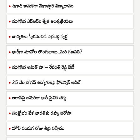
ఉగాది కానుకగా మెగాస్టార్ విద్యాదానం
ముగిసిన ఎన్ఆర్ఐ శ్వేత అంత్యక్రియలు
బాధ్యతలు స్వీకరించిన ఎర్రబెల్లి స్వర్ణ
భారీగా మావోల లొంగుబాటు..మరి గణపతి?
ముగిసిన అమిత్ షా – రేవంత్ రెడ్డి భేటీ
25 వేల బోగస్ ఉద్యోగులపై ఫోరెన్సిక్ ఆడిట్
ఇరాన్‌పై అమెరికా భారీ సైనిక చర్య
సంక్షోభం వేళ భారత్‌కు రష్యా భరోసా
హోలీ పండుగ రోజు తీవ్ర విషాదం