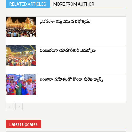
RELATED ARTICLES
MORE FROM AUTHOR
వైభవంగా దివ్య విమాన రథోత్సవం
సంబురంగా యాదగిరీశుడి ఎదుర్కోలు
బంజారా మహిళలతో కొండా సురేఖ డ్యాన్స్
Latest Updates