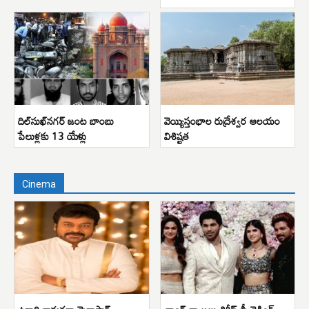
దిల్‌సుఖ్‌నగర్ జంట బాంబు
వెయ్యిస్తంభాల రుద్రేశ్వర ఆలయం
పేలుళ్లకు 13 యేళ్లు
విశిష్టత
Cinema