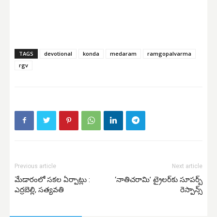
TAGS
devotional
konda
medaram
ramgopalvarma
rgv
Previous article
Next article
మేడారంలో సకల ఏర్పాట్లు :
‘నాతిచరామి’ ట్రైల‌ర్‌కు సూపర్బ్
ఎర్రబెల్లి, సత్యవతి
రెస్పాన్స్