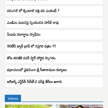
వరంగల్ లో క్వింటాల్ పత్తి ధర ఎంతంటే ?
ఎంజీఎం ఘటనపై స్పందించిన హరీశ్ రావు
పేలుడు పదార్థాలు స్వాధీనం
90టీస్ బ్యాక్ డ్రాప్ లో సప్తగిరి చిత్రం !!!
తోట తరణికి పవర్ స్టార్ హార్ధిక స్వాగతం
భద్రాచలంలో వైభవంగా శ్రీ సీతారాముల కల్యాణం
ఆర్ఆర్బీ ఎన్టీపీసీ సీబీటీ-2 ఫరీక్ష తేదీలు ఖరారు
Videos