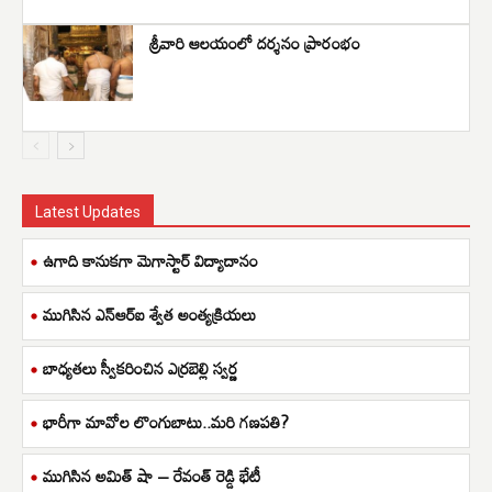
శ్రీ‌వారి ఆల‌యంలో ద‌ర్శ‌నం ప్రారంభం
Latest Updates
ఉగాది కానుకగా మెగాస్టార్ విద్యాదానం
ముగిసిన ఎన్ఆర్ఐ శ్వేత అంత్యక్రియలు
బాధ్యతలు స్వీకరించిన ఎర్రబెల్లి స్వర్ణ
భారీగా మావోల లొంగుబాటు..మరి గణపతి?
ముగిసిన అమిత్ షా – రేవంత్ రెడ్డి భేటీ