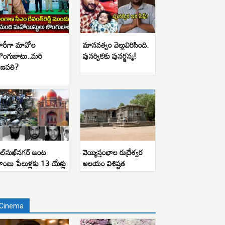
ారీగా మావోల
మానవత్వం వెల్లువిరిసింది.
ొంగుబాటు..మరి
పునర్వికకు పునర్జన్మ!
ణపతి?
ిల్‌సుఖ్‌నగర్ జంట
వెయ్యిస్తంభాల రుద్రేశ్వర
ాంబు పేలుళ్లకు 13 యేళ్లు
ఆలయం విశిష్టత
Cinema