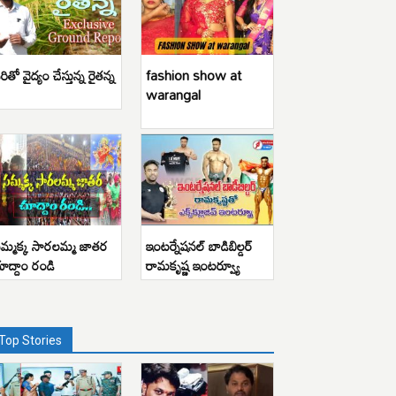
రితో వైద్యం చేస్తున్న రైతన్న
fashion show at
warangal
మ్మక్క సారలమ్మ జాతర
ఇంటర్నేషనల్ బాడిబిల్డర్
ూద్దాం రండి
రామకృష్ణ ఇంటర్వ్యూ
Top Stories