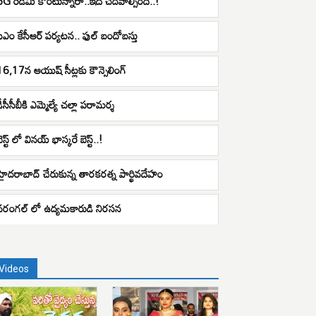
5G రెడ్‌మీ కొంటున్నారా..ఇది చదవాల్సిందే..!
సీఎం కేసీఆర్ పర్యటన.. ఫుల్ బందోబస్తు
16,17న ఆయుష్‌ సీట్లకు కౌన్సెలింగ్‌
డీసీసీబీకి ఎమ్మెల్యే చల్లా పరామర్శ
ెస్ట్ లో వినయ్ భాస్కరే బెస్ట్..!
హైదరాబాద్ చేరుకున్న తారకరత్న పార్థివదేహం
వరంగల్ లో ఉద్యమకారుడి నిరసన
Videos