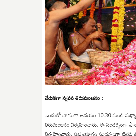
వేడుకగా స్నపన తిరుమంజనం :
ఇందులో భాగంగా ఉదయం 10.30 నుంచి మ‌ధ్యాహ్న
తిరుమంజనం నిర్వహించారు. ఈ సందర్భంగా పాలు, 
నిర్వ‌హించారు. పుష్ప‌యాగం సందర్భంగా టిటిడ