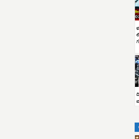
భ
ల
గ
ద
బ