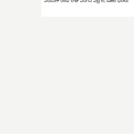
వ‌రుస‌గా రెండో రోజు పెరిగిన పెట్రోల్‌, డీజిల్ ధ‌ర‌లు