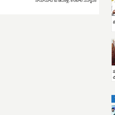
సోనూసూద్‌ కు తనికెళ్ల, కొరటాల సన్మానం
వ
స
చ