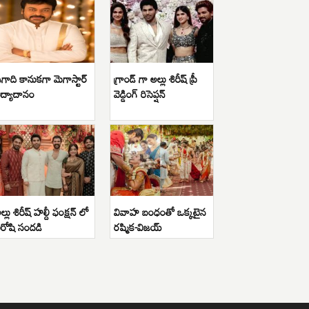
గాది కానుకగా మెగాస్టార్
గ్రాండ్ గా అల్లు శిరీష్ ప్రీ
ిద్యాదానం
వెడ్డింగ్ రిసెప్షన్
ల్లు శిరీష్ హల్దీ ఫంక్షన్ లో
వివాహ బంధంతో ఒక్కటైన
ిరోషి సందడి
రష్మిక-విజయ్