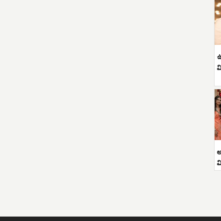
ఉ
వ
అ
వ