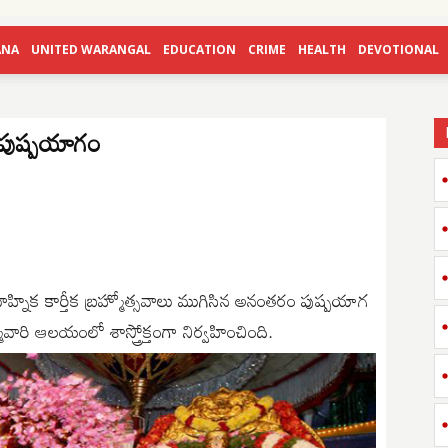
ANA
UNITED WARANGAL
EDUCATION
CRIME
HEALTH
DEVOTIONAL
రి పుష్పయాగం
వాహ్నిక కార్తీక బ్రహ్మోత్సవాలు ముగిసిన అనంతరం పుష్పయాగ
మవారి ఆలయంలో శాస్త్రోక్తంగా నిర్వహించింది.