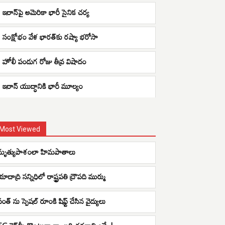
ఇరాన్‌పై అమెరికా భారీ సైనిక చర్య
సంక్షోభం వేళ భారత్‌కు రష్యా భరోసా
హోలీ పండుగ రోజు తీవ్ర విషాదం
ఇరాన్ యుద్ధానికి భారీ మూల్యం
Most Viewed
మృత్యుపాశంలా హిమపాతాలు
ాదాద్రి సన్నిధిలో రాష్ట్రపతి ద్రౌపది ముర్ము
ంత్ ను స్పెషల్ రూంకి షిఫ్ట్ చేసిన వైద్యులు