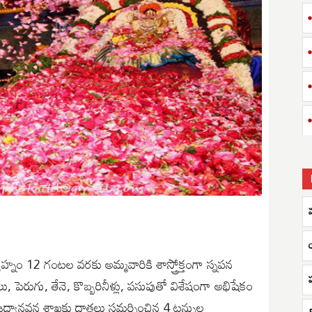
య
ం 12 గంటల వరకు అమ్మవారికి శాస్త్రోక్తంగా స్నపన
ప
పెరుగు, తేనె, కొబ్బరినీళ్లు, పసుపుతో విశేషంగా అభిషేకం
ి ఉద్యానవన శాఖకు దాతలు సమర్పించిన 4 టన్నుల