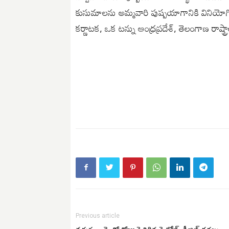
కుసుమాలను అమ్మవారి పుష్పయాగానికి వినియోగ
కర్ణాటక, ఒక టన్ను ఆంధ్ర‌ప్ర‌దేశ్‌, తెలంగాణ రాష
Previous article