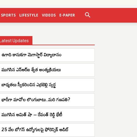
SPORTS
LIFESTYLE
VIDEOS
E-PAPER
Latest Updates
ఉగాది కానుకగా మెగాస్టార్ విద్యాదానం
ముగిసిన ఎన్ఆర్ఐ శ్వేత అంత్యక్రియలు
బాధ్యతలు స్వీకరించిన ఎర్రబెల్లి స్వర్ణ
భారీగా మావోల లొంగుబాటు..మరి గణపతి?
ముగిసిన అమిత్ షా – రేవంత్ రెడ్డి భేటీ
25 వేల బోగస్ ఉద్యోగులపై ఫోరెన్సిక్ ఆడిట్