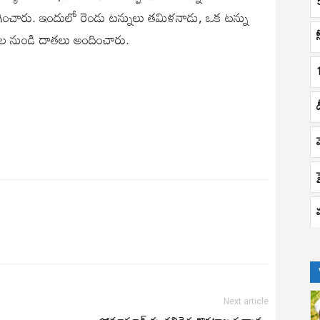
ించారు. ఇందులో రెండు టన్నులు తమిళనాడు, ఒక టన్ను
్ట్రాల నుండి దాతలు అందించారు.
వ
Next article