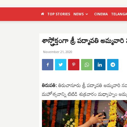
TOP STORIES
NEWS
CINEMA
TELANG
శాస్త్రోక్తంగా శ్రీ పద్మావతి అమ్మవా
November 21, 2020
తిరుపతి:
తిరుచానూరు శ్రీ పద్మావతి అమ్మవారి న
మహోత్సవాన్ని టిటిడి శుక్ర‌‌వారం మ‌ధ్యాహ్నం అమ్