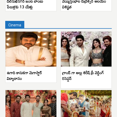
దిల్‌సుఖ్‌నగర్ జంట బాంబు
వెయ్యిస్తంభాల రుద్రేశ్వర ఆలయం
పేలుళ్లకు 13 యేళ్లు
విశిష్టత
Cinema
ఉగాది కానుకగా మెగాస్టార్
గ్రాండ్ గా అల్లు శిరీష్ ప్రీ వెడ్డింగ్
విద్యాదానం
రిసెప్షన్