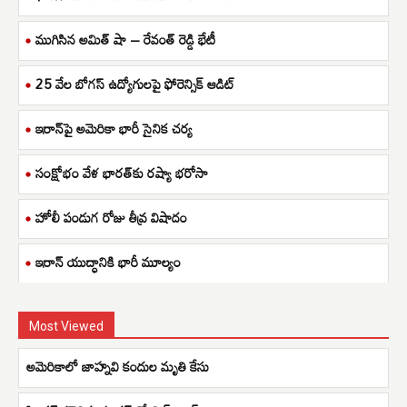
ముగిసిన అమిత్ షా – రేవంత్ రెడ్డి భేటీ
25 వేల బోగస్ ఉద్యోగులపై ఫోరెన్సిక్ ఆడిట్
ఇరాన్‌పై అమెరికా భారీ సైనిక చర్య
సంక్షోభం వేళ భారత్‌కు రష్యా భరోసా
హోలీ పండుగ రోజు తీవ్ర విషాదం
ఇరాన్ యుద్ధానికి భారీ మూల్యం
Most Viewed
అమెరికాలో జాహ్నవి కందుల మృతి కేసు