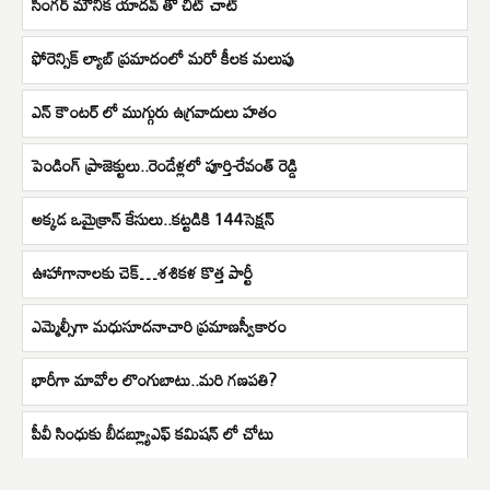
సింగర్ మౌనిక యాదవ్ తో చిట్ చాట్
ఫోరెన్సిక్ ల్యాబ్ ప్రమాదంలో మరో కీలక మలుపు
ఎన్ కౌంటర్ లో ముగ్గురు ఉగ్రవాదులు హతం
పెండింగ్ ప్రాజెక్టులు..రెండేళ్లలో పూర్తి-రేవంత్ రెడ్డి
అక్కడ ఒమైక్రాన్ కేసులు..కట్టడికి 144సెక్షన్
ఊహాగానాలకు చెక్…శశికళ కొత్త పార్టీ
ఎమ్మెల్సీగా మధుసూదనాచారి ప్రమాణస్వీకారం
భారీగా మావోల లొంగుబాటు..మరి గణపతి?
పీవీ సింధుకు బీడబ్ల్యూఎఫ్ కమిషన్ లో చోటు