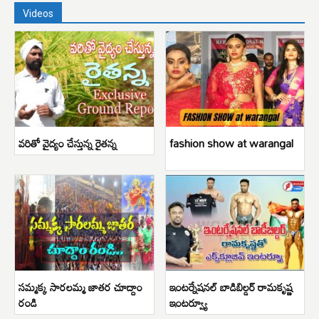
Videos
వరితో వైద్యం చేస్తున్న రైతన్న
fashion show at warangal
సమ్మక్క సారలమ్మ జాతర చూద్దాం
ఇంటర్నేషనల్ బాడిబిల్డర్ రామకృష్ణ
రండి
ఇంటర్వ్యూ