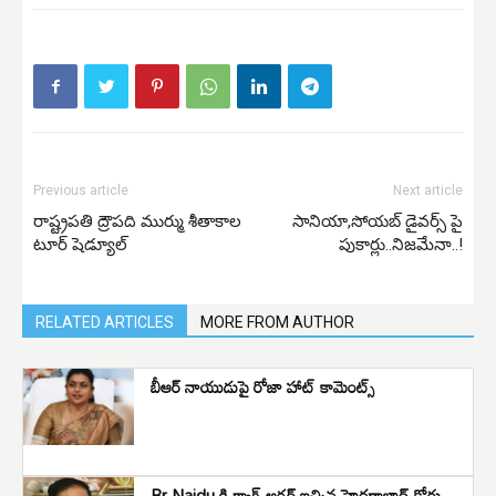
Previous article
Next article
రాష్ట్రపతి ద్రౌపది ముర్ము శీతాకాల
సానియా,సోయబ్ డైవర్స్ పై
టూర్ షెడ్యూల్
పుకార్లు..నిజమేనా..!
RELATED ARTICLES
MORE FROM AUTHOR
బీఆర్ నాయుడుపై రోజా హాట్ కామెంట్స్
Br Naidu కి గ్యాగ్ ఆర్డర్ ఇచ్చిన హైదరాబాద్ కోర్టు