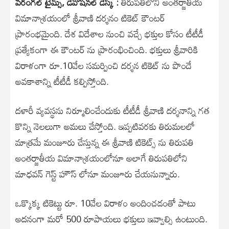
వరంగల్ టైమ్స్, డెవోషనల్ డెస్క్ :
తిరుపతిలోని అంతర్జాతీయ
విమానాశ్రయంలో శ్రీవాణి దర్శనం టికెట్ కౌంటర్
ప్రారంభమైంది. దేశ విదేశాల నుంచి వచ్చే భక్తుల కోసం టీటీడీ
ప్రత్యేకంగా ఈ కౌంటర్ ను ప్రారంభించింది. భక్తులు శ్రీవారికి
విరాళంగా రూ.10వేల సమర్పించి దర్శన టికెట్ ను పొందే
అవకాశాన్ని టీటీడీ కల్పిస్తోంది.
దళారీ వ్యవస్థను నిర్మూలించేందుకు టీటీడీ శ్రీవాణి దర్శనాన్ని గత
కొన్ని నెలలుగా అమలు చేస్తోంది. ఇప్పటివరకు తిరుమలలో
మాత్రమే మంజూరు చేస్తున్న ఈ శ్రీవాణి టికెట్స్ ను తిరుపతి
అంతర్జాతీయ విమానాశ్రయంలోనూ అలాగే తిరుపతిలోని
మాధవన్ గెస్ట్ హౌస్ లోనూ మంజూరు చేయనున్నారు.
ఒక్కొక్క టికెట్టు రూ. 10వేల విరాళం అందించడంతో పాటు
అదనంగా మరో 500 రూపాయలు భక్తులు ఇవ్వాల్సి ఉంటుంది.