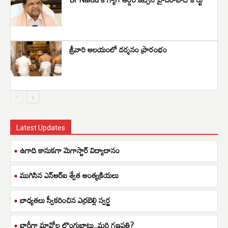
శ్రీ‌వారి ఆల‌యంలో ద‌ర్శ‌నం ప్రారంభం
Latest Updates
ఉగాది కానుకగా మెగాస్టార్ విద్యాదానం
ముగిసిన ఎన్ఆర్ఐ శ్వేత అంత్యక్రియలు
బాధ్యతలు స్వీకరించిన ఎర్రబెల్లి స్వర్ణ
భారీగా మావోల లొంగుబాటు..మరి గణపతి?