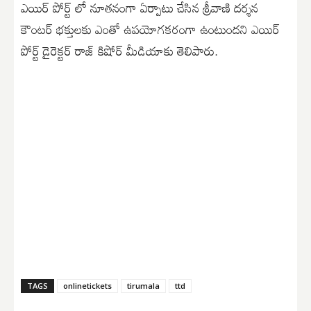
ఎయిర్ పోర్ట్ లో నూతనంగా ఏర్పాటు చేసిన శ్రీవాణి దర్శన
కౌంటర్ భక్తులకు ఎంతో ఉపయోగకరంగా ఉంటుందని ఎయిర్
పోర్ట్ డైరెక్టర్ రాజ్ కిషోర్ మీడియాకు తెలిపారు.
TAGS
onlinetickets
tirumala
ttd