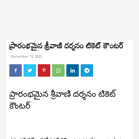
ప్రారంభమైన శ్రీవాణి దర్శనం టికెట్ కౌంటర్
December 15, 2022
ప్రారంభమైన శ్రీవాణి దర్శనం టికెట్
కౌంటర్