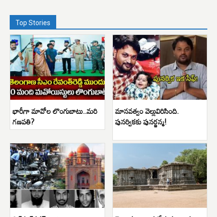
Top Stories
భారీగా మావోల లొంగుబాటు..మరి
మానవత్వం వెల్లువిరిసింది.
గణపతి?
పునర్వికకు పునర్జన్మ!