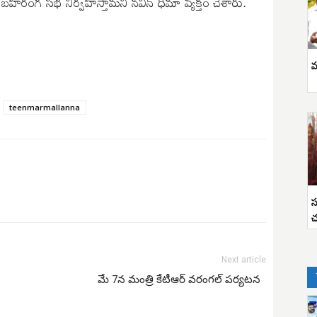
తో బహిరంగ సభ నిర్వహిస్తామని నవీన్ ధీమా వ్యక్తం చేశారు.
వ
teenmarmallanna
స
చ
Next article
మే 7న మంత్రి కేటీఆర్ వ‌రంగ‌ల్‌ ప‌ర్య‌ట‌న‌