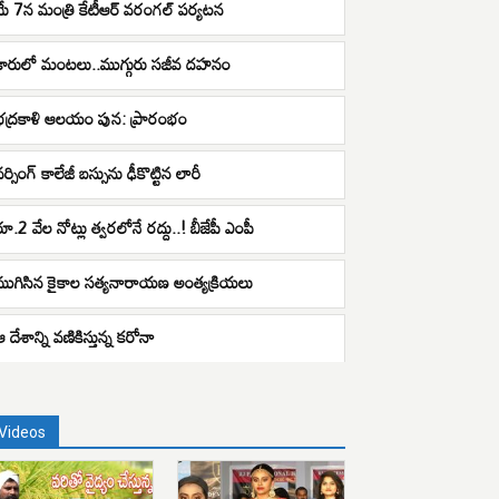
మే 7న మంత్రి కేటీఆర్ వ‌రంగ‌ల్‌ ప‌ర్య‌ట‌న‌
కారులో మంటలు..ముగ్గురు సజీవ దహనం
భద్రకాళి ఆలయం పున‌: ప్రారంభం
ర్సింగ్ కాలేజీ బస్సును ఢీకొట్టిన లారీ
రూ.2 వేల నోట్లు త్వరలోనే రద్దు..! బీజేపీ ఎంపీ
ముగిసిన కైకాల సత్యనారాయణ అంత్యక్రియలు
ఆ దేశాన్ని వణికిస్తున్న కరోనా
Videos