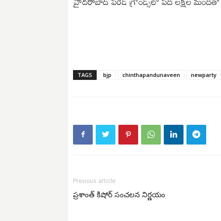
హైదరాబాద్‌ పరేడ్‌ గ్రౌండ్స్‌లో పది లక్షల మంది
TAGS
bjp
chinthapandunaveen
newparty
Previous article
ప్రశాంత్ కిషోర్ సంచలన నిర్ణయం