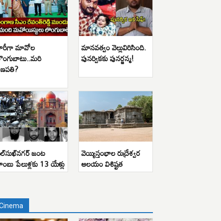
ారీగా మావోల
మానవత్వం వెల్లువిరిసింది.
ొంగుబాటు..మరి
పునర్వికకు పునర్జన్మ!
ణపతి?
ిల్‌సుఖ్‌నగర్ జంట
వెయ్యిస్తంభాల రుద్రేశ్వర
ాంబు పేలుళ్లకు 13 యేళ్లు
ఆలయం విశిష్టత
Cinema