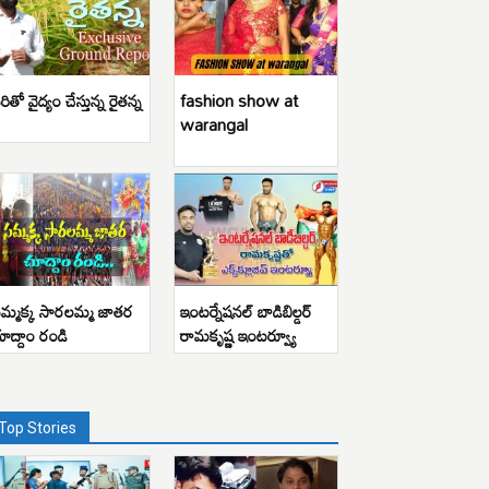
రితో వైద్యం చేస్తున్న రైతన్న
fashion show at
warangal
మ్మక్క సారలమ్మ జాతర
ఇంటర్నేషనల్ బాడిబిల్డర్
ూద్దాం రండి
రామకృష్ణ ఇంటర్వ్యూ
Top Stories