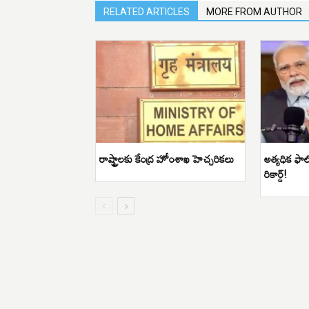
RELATED ARTICLES
MORE FROM AUTHOR
రాష్ట్రాలకు కేంద్ర హోంశాఖ హెచ్చరికలు
అత్యధిక ఫాలో
రికార్డ్!