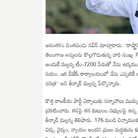
అనంతరం చింతపండు నవీన్ మాట్లాడారు. “రాష్ట్రాన్
తెలంగాణ ఆస్తులను కొల్లగొడుతున్న వారి సంఖ్య 72
అందుకే మల్లన్న టీం-7200 పేరుతో నేను ఉద్యమం చేస్
నయం. ఇక బీజేపీ కార్యాలయంలో నేను ఎప్పటికీ అ
చరిత్ర” అని తీన్మార్ మల్లన్న పేర్కొన్నారు.
కొత్త రాజకీయ పార్టీ ఏర్పాటుకు సన్నాహాలు ముమ్మ
ప్రకటించారు. తనపై తన కుటుంబ సభ్యులపై ఉన్న ఆస్త
తీన్మార్ మల్లన్న తెలిపారు. 176 మంది చిన్నారులక
విద్య, వైద్యం, న్యాయం అందని ప్రజల మద్దతును