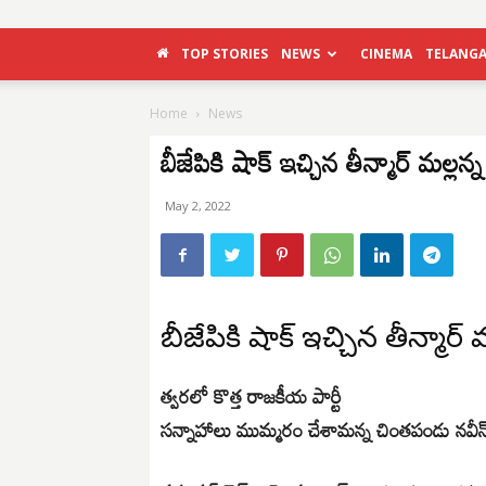
TOP STORIES
NEWS
CINEMA
TELANG
Home
News
బీజేపికి షాక్ ఇచ్చిన తీన్మార్ మల్లన్
May 2, 2022
బీజేపికి షాక్ ఇచ్చిన తీన్మార్ 
త్వ‌ర‌లో కొత్త రాజ‌కీయ పార్టీ
సన్నాహాలు ముమ్మరం చేశామన్న చింతపండు నవీన