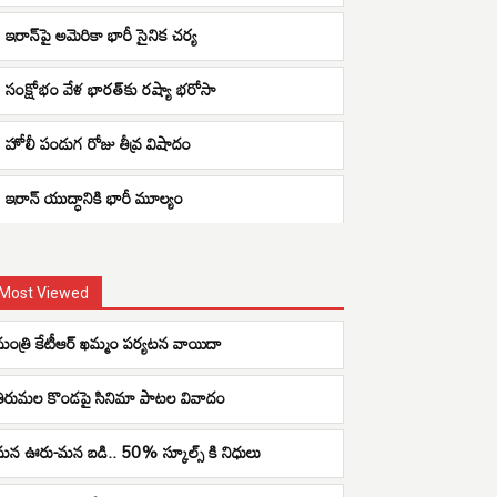
ఇరాన్‌పై అమెరికా భారీ సైనిక చర్య
సంక్షోభం వేళ భారత్‌కు రష్యా భరోసా
హోలీ పండుగ రోజు తీవ్ర విషాదం
ఇరాన్ యుద్ధానికి భారీ మూల్యం
Most Viewed
మంత్రి కేటీఆర్ ఖమ్మం పర్యటన వాయిదా
తిరుమల కొండపై సినిమా పాటల వివాదం
మన ఊరు-మన బడి.. 50% స్కూల్స్ కి నిధులు