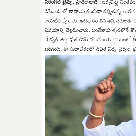
వరంగల్ టైమ్స్, హైదరాబాద్ :
జర్నలిస్టు చింతపం
డిసెంబర్ లో కాషాయ కండువా కప్పుకున్న ఆయ‌న
బయటికొచ్చేశారు. ఆదివారం తన అనుచరులతో న
విషయాన్ని వెల్లడించారు. అంతేకాదు త్వరలోనే క
మేడ్చల్‌ జిల్లా ఘట్‌కేసర్‌ మండలం కొర్రెములలో 
జరిగింది. ఈ సమావేశంలో ఉచిత విద్య, వైద్యం, ప