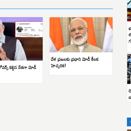
భ
ల
గ
దేశ ప్రజలకు ప్రధాని మోడీ కీలక
హెచ్చరిక!
వర్స్ కల్గిన నేతగా మోడీ
ద
బ