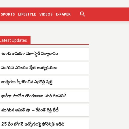
SPORTS
LIFESTYLE
VIDEOS
E-PAPER
Latest Updates
ఉగాది కానుకగా మెగాస్టార్ విద్యాదానం
ముగిసిన ఎన్ఆర్ఐ శ్వేత అంత్యక్రియలు
బాధ్యతలు స్వీకరించిన ఎర్రబెల్లి స్వర్ణ
భారీగా మావోల లొంగుబాటు..మరి గణపతి?
ముగిసిన అమిత్ షా – రేవంత్ రెడ్డి భేటీ
25 వేల బోగస్ ఉద్యోగులపై ఫోరెన్సిక్ ఆడిట్