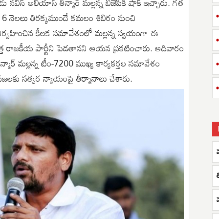
డు నవీన్ అలియాస్ తీన్మార్ మల్లన్న బీజేపీకి షాక్ ఇచ్చారు. గత
 6 నెలలు తిరక్కముందే కమలం శిబిరం నుంచి
ిర్వహించిన కీలక సమావేశంలో మల్లన్న స్వయంగా ఈ
ొత్త రాజకీయ పార్టీని పెడతానని ఆయన ప్రకటించారు. ఆదివారం
తీన్మార్‌ మల్లన్న టీం-7200 ముఖ్య కార్యకర్తల సమావేశం
్రజలకు సత్వర న్యాయంపై తీర్మానాలు చేశారు.