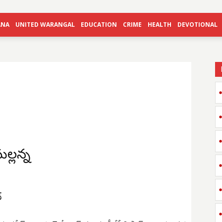
ANA
UNITED WARANGAL
EDUCATION
CRIME
HEALTH
DEVOTIONAL
న
మల్లన్న
్