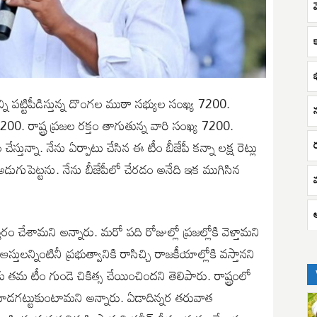
ని పట్టిపీడిస్తున్న దొంగల ముఠా సభ్యుల సంఖ్య 7200.
న
00. రాష్ట్ర ప్రజల రక్తం తాగుతున్న వారి సంఖ్య 7200.
తున్నా. నేను ఏర్పాటు చేసిన ఈ టీం బీజేపీ కన్నా లక్ష రెట్లు
డుగుపెట్టను. నేను బీజేపీలో చేరడం అనేది ఇక ముగిసిన
రం చేశామని అన్నారు. మరో పది రోజుల్లో ప్రజల్లోకి వెళ్తామని
ులన్నింటినీ ప్రభుత్వానికి రాసిచ్చి రాజకీయాల్లోకి వస్తానని
ు తమ టీం గుండె చికిత్స చేయించిందని తెలిపారు. రాష్ట్రంలో
 కూడగట్టుకుంటామని అన్నారు. ఏడాదిన్నర తరువాత