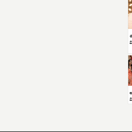
ఉ
వ
అ
వ