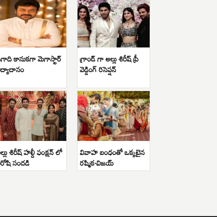
గాది కానుకగా మెగాస్టార్
గ్రాండ్ గా అల్లు శిరీష్ ప్రీ
ిద్యాదానం
వెడ్డింగ్ రిసెప్షన్
ల్లు శిరీష్ హల్దీ ఫంక్షన్ లో
వివాహ బంధంతో ఒక్కటైన
ిరోషి సందడి
రష్మిక-విజయ్