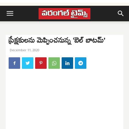
ప్రేక్షకులను మెప్పించనున్న ‘బెల్‌ బాటమ్‌’
December 11, 2020