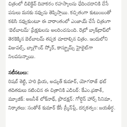
చిత్రంలో డిటెక్టివ్‌ దివాకరం రహస్యాలను ఛేదించడానికి చేసే
పనులు మనకు నవ్వును తెప్పిస్తాయి. కచ్చితంగా కుటుంబంతో
కలిసి నవ్వుకుంటూ ఈ వారాంతంలో ఎంజాయ్‌ చేసే చిత్రంగా
‘బెల్‌బాటమ్‌’ ప్రేక్షకులను అలరించనుంది. రెట్రో బ్యాక్‌డ్రాప్‌లో
తెరకెక్కిన బెల్‌బాటమ్‌ తప్పక చూడాల్సిన చిత్రం. ఇందులోని
విజువల్స్‌, బ్యాగ్రౌండ్‌ స్కోర్‌, కాస్ట్యూమ్స్‌ హైలైట్‌గా
నిలవనున్నాయి.
నటీనటులు:
రిషబ్‌ శెట్టి, హరి ప్రియ, అచ్యుత్‌ కుమార్‌, యోగరాజ్‌ భట్‌
తదితరులు నటించిన ఈ చిత్రానికి ఎడిటర్‌: కేఎం.ప్రకాశ్‌,
మ్యూజిక్‌: అజనీశ్‌ లోక్‌నాథ్, ప్రొడక్షన్‌: గోల్డెన్‌ హార్స్‌ సినిమా,
నిర్మాతలు: సంతోశ్‌ కుమార్‌ కేసీ స్క్రీన్‌ప్లే, దర్శకత్వం: జయతీర్థ.