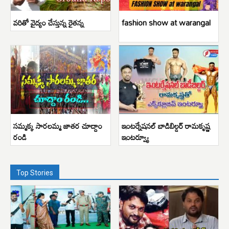
వరితో వైద్యం చేస్తున్న రైతన్న
fashion show at warangal
సమ్మక్క సారలమ్మ జాతర చూద్దాం
ఇంటర్నేషనల్ బాడిబిల్డర్ రామకృష్ణ
రండి
ఇంటర్వ్యూ
Top Stories