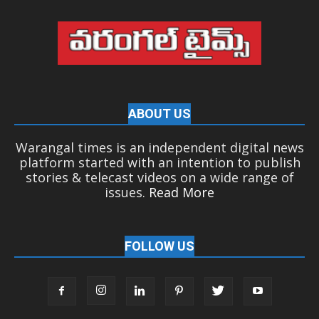
ABOUT US
Warangal times is an independent digital news
platform started with an intention to publish
stories & telecast videos on a wide range of
issues.
Read More
FOLLOW US