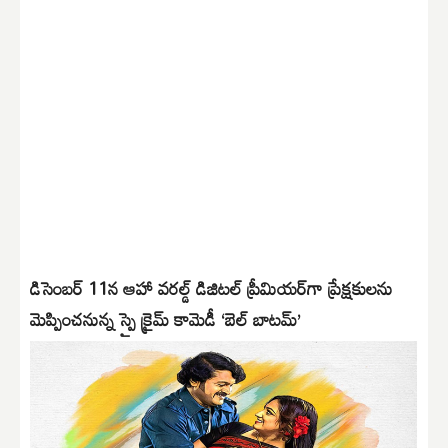
డిసెంబర్‌ 11న ఆహా వరల్డ్‌ డిజిటల్‌ ప్రీమియర్‌గా ప్రేక్షకులను
మెప్పించనున్న స్పై క్రైమ్‌ కామెడీ ‘బెల్‌ బాటమ్‌’