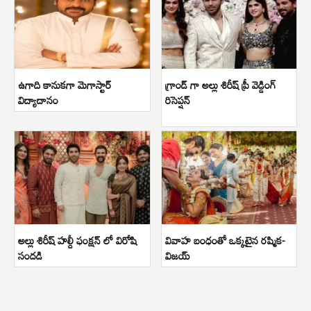
ఉగాది కానుకగా మెగాస్టార్
గ్రాండ్ గా అల్లు శిరీష్ ప్రీ వెడ్డింగ్
విద్యాదానం
రిసెప్షన్
అల్లు శిరీష్ హల్దీ ఫంక్షన్ లో విరోషి
వివాహ బంధంతో ఒక్కటైన రష్మిక-
సందడి
విజయ్