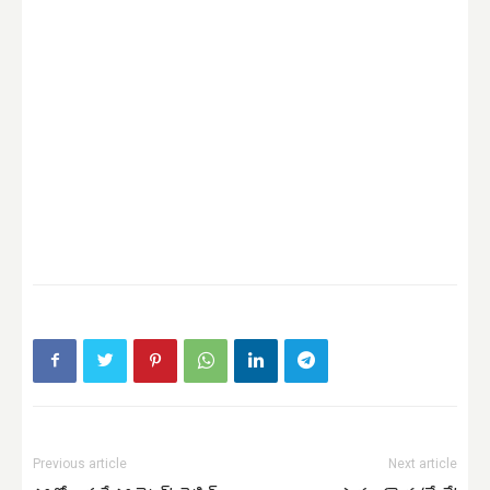
Previous article
Next article