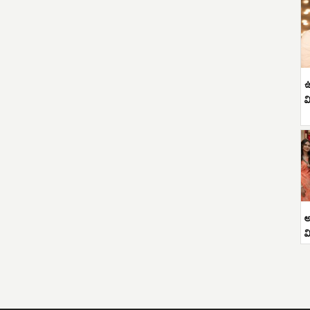
ఉ
వ
అ
వ