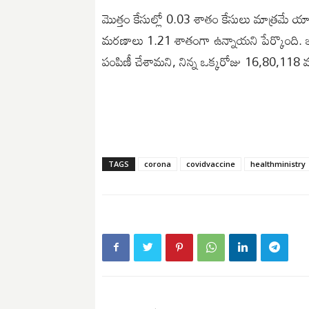
మొత్తం కేసుల్లో 0.03 శాతం కేసులు మాత్రమే యాక
మరణాలు 1.21 శాతంగా ఉన్నాయని పేర్కొంది. ఇ
పంపిణీ చేశామని, నిన్న ఒక్కరోజు 16,80,118 మంది
TAGS
corona
covidvaccine
healthministry