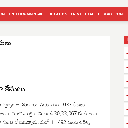
ANA
UNITED WARANGAL
EDUCATION
CRIME
HEALTH
DEVOTIONAL
సులు
ా కేసులు
 స్వల్పంగా పెరిగాయి. గురువారం 1033 కేసులు
గాయి. దీంతో మొత్తం కేసులు 4,30,33,067 కు చేరాయి.
ుంచి కోలుకున్నారు. మరో 11,492 మంది చికిత్స