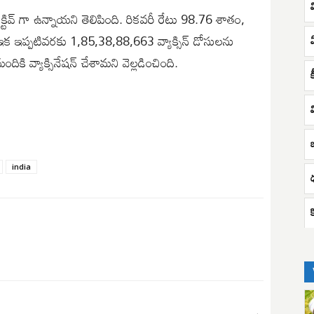
్టివ్ గా ఉన్నాయని తెలిపింది. రికవరీ రేటు 98.76 శాతం,
క ఇప్పటివరకు 1,85,38,88,663 వ్యాక్సిన్ డోసులను
కి వ్యాక్సినేషన్ చేశామని వెల్లడించింది.
ఒ
india