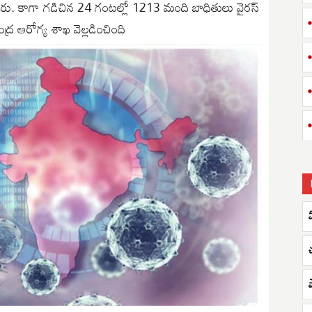
రు. కాగా గడిచిన 24 గంటల్లో 1213 మంది బాధితులు వైరస్
 ఆరోగ్య శాఖ వెల్లడించింది