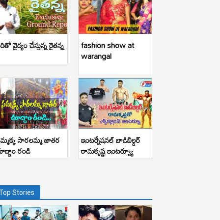
రితో వైద్యం చేస్తున్న రైతన్న
fashion show at
warangal
మ్మక్క సారలమ్మ జాతర
ఇంటర్నేషనల్ బాడిబిల్డర్
ూద్దాం రండి
రామకృష్ణ ఇంటర్వ్యూ
Top Stories