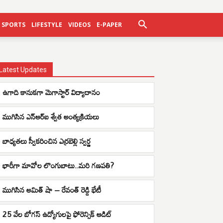
SPORTS
LIFESTYLE
VIDEOS
E-PAPER
Latest Updates
ఉగాది కానుకగా మెగాస్టార్ విద్యాదానం
ముగిసిన ఎన్ఆర్ఐ శ్వేత అంత్యక్రియలు
బాధ్యతలు స్వీకరించిన ఎర్రబెల్లి స్వర్ణ
భారీగా మావోల లొంగుబాటు..మరి గణపతి?
ముగిసిన అమిత్ షా – రేవంత్ రెడ్డి భేటీ
25 వేల బోగస్ ఉద్యోగులపై ఫోరెన్సిక్ ఆడిట్