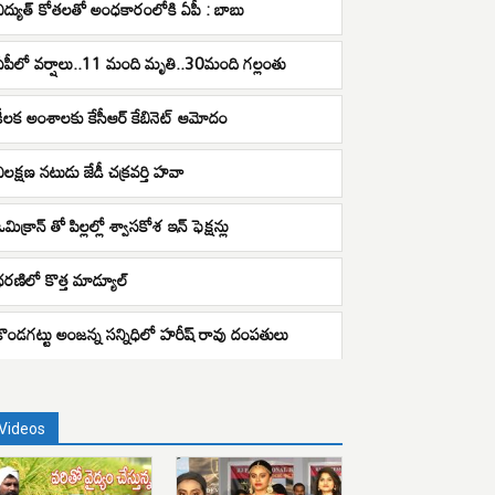
విద్యుత్ కోతలతో అంధకారంలోకి ఏపీ : బాబు
ఏపీలో వర్షాలు..11 మంది మృతి..30మంది గల్లంతు
కీలక అంశాలకు కేసీఆర్ కేబినెట్ ఆమోదం
విలక్షణ నటుడు జేడీ చక్రవర్తి హవా
మిక్రాన్ తో పిల్లల్లో శ్వాసకోశ ఇన్ ఫెక్షన్లు
ధరణిలో కొత్త మాడ్యూల్
కొండగట్టు అంజన్న సన్నిధిలో హరీష్ రావు దంపతులు
Videos