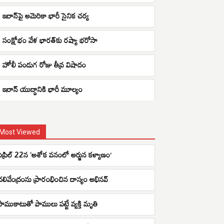
ఇరాన్‌పై అమెరికా భారీ సైనిక చర్య
సంక్షోభం వేళ భారత్‌కు రష్యా భరోసా
హోలీ పండుగ రోజు తీవ్ర విషాదం
ఇరాన్ యుద్ధానికి భారీ మూల్యం
Most Viewed
ఏప్రిల్ 22న ‘అశోక వనంలో అర్జున కళ్యాణం’
చలివేంద్రంను ప్రారంభించిన దాస్యం అభినవ్
పాముకాటుతో పాములు పట్టే వ్యక్తి మృతి