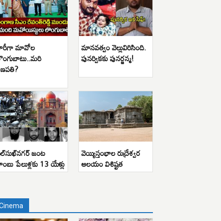
ారీగా మావోల
మానవత్వం వెల్లువిరిసింది.
ొంగుబాటు..మరి
పునర్వికకు పునర్జన్మ!
ణపతి?
ిల్‌సుఖ్‌నగర్ జంట
వెయ్యిస్తంభాల రుద్రేశ్వర
ాంబు పేలుళ్లకు 13 యేళ్లు
ఆలయం విశిష్టత
Cinema