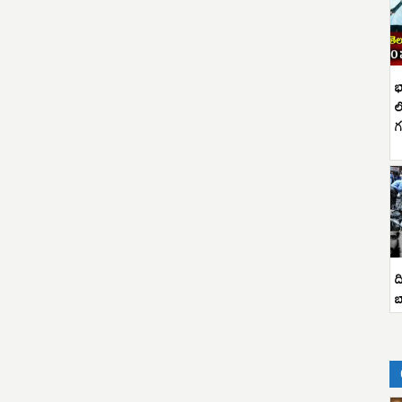
భ
ల
గ
ద
బ