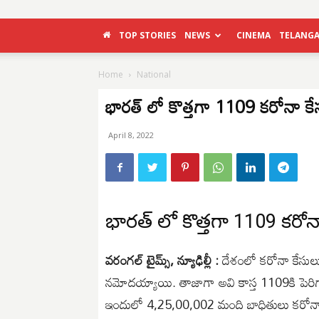
TOP STORIES
NEWS
CINEMA
TELANG
Home
National
భారత్ లో కొత్తగా 1109 కరోనా కే
April 8, 2022
భారత్ లో కొత్తగా 1109 కరోన
వరంగల్ టైమ్స్, న్యూఢిల్లీ :
దేశంలో కరోనా కేసులు
నమోదయ్యాయి. తాజాగా అవి కాస్త 1109కి పెరి
ఇందులో 4,25,00,002 మంది బాధితులు కరోనా న