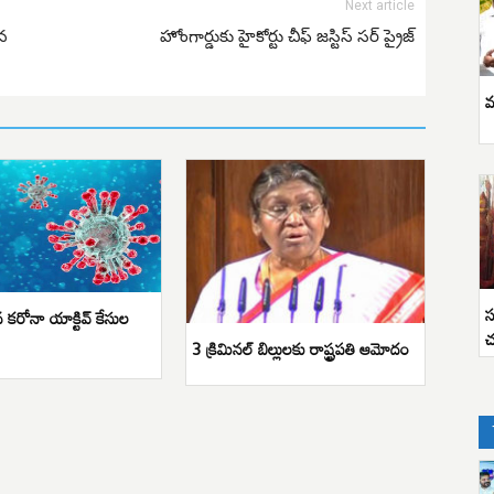
Next article
చన
హోంగార్డుకు హైకోర్టు చీఫ్ జస్టిస్ సర్ ప్రైజ్
వ
స
 కరోనా యాక్టివ్ కేసుల
చ
3 క్రిమినల్ బిల్లులకు రాష్ట్రపతి ఆమోదం