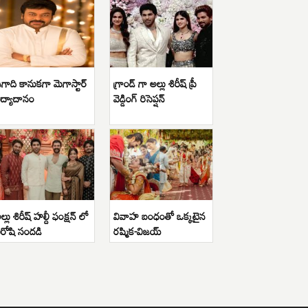
గాది కానుకగా మెగాస్టార్
గ్రాండ్ గా అల్లు శిరీష్ ప్రీ
ిద్యాదానం
వెడ్డింగ్ రిసెప్షన్
ల్లు శిరీష్ హల్దీ ఫంక్షన్ లో
వివాహ బంధంతో ఒక్కటైన
ిరోషి సందడి
రష్మిక-విజయ్