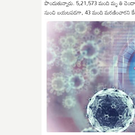
పొందుతున్నారు. 5,21,573 మంది మృ తి చెందా
నుంచి బయటపడగా, 43 మంది మరణించారని కేంద్ర