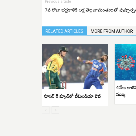
Previous article
7వ రోజు భద్రకాళికి లక్ష తెల్లచామంతులతో పుష్పార్
RELATED ARTICLES
MORE FROM AUTHOR
4వేలు దాటిన
సంఖ్య
సూపర్ 8 మ్యాచ్‌లో టీమిండియా ఔట్