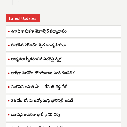
Latest Updates
ఉగాది కానుకగా మెగాస్టార్ విద్యాదానం
ముగిసిన ఎన్ఆర్ఐ శ్వేత అంత్యక్రియలు
బాధ్యతలు స్వీకరించిన ఎర్రబెల్లి స్వర్ణ
భారీగా మావోల లొంగుబాటు..మరి గణపతి?
ముగిసిన అమిత్ షా – రేవంత్ రెడ్డి భేటీ
25 వేల బోగస్ ఉద్యోగులపై ఫోరెన్సిక్ ఆడిట్
ఇరాన్‌పై అమెరికా భారీ సైనిక చర్య