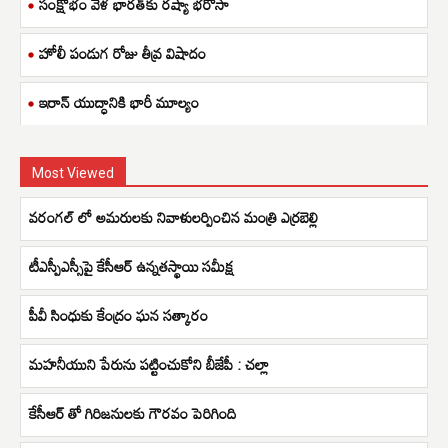
సంక్షోభం వేళ భారత్‌కు రష్యా భరోసా
హోలీ పండుగ రోజు తీవ్ర విషాదం
ఇరాన్ యుద్ధానికి భారీ మూల్యం
Most Viewed
వరంగల్ లో అమరులకు నివాళులర్పించిన మంత్రి ఎర్రబెల్లి
టీఎస్పీఎస్సీపై కేసీఆర్ ఉన్నతస్థాయి సమీక్ష
పీవీ సింధుకు కేంద్రం ఘన సత్కారం
మహనీయుని పేరును పట్టించుకోని బీజేపీ : చల్లా
కేసీఆర్ తో గిరిజనులకు గౌరవం పెరిగింది