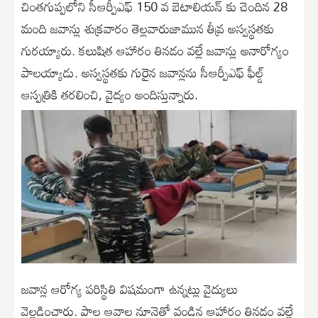
చింతగుప్పలోని సీఆర్పీఎఫ్ 150 వ బెటాలియన్ కు చెందిన 28
మంది జవాన్లు శుక్రవారం తెల్లవారుజామున తీవ్ర అస్వస్థతకు
గురయ్యారు. కలుషిత ఆహారం తినడం వల్లే జవాన్లు అనారోగ్యం
పాలయ్యాడు. అస్వస్థతకు గురైన జవాన్లను సీఆర్పీఎఫ్ ఫీల్డ్
ఆస్పత్రికి తరలించి, వైద్యం అందిస్తున్నారు.
జవాన్ల ఆరోగ్య పరిస్థితి విషమంగా ఉన్నట్లు వైద్యులు
వెల్లడించారు. పాల ఆవాల నూనెతో వండిన ఆహారం తినడం వల్లే