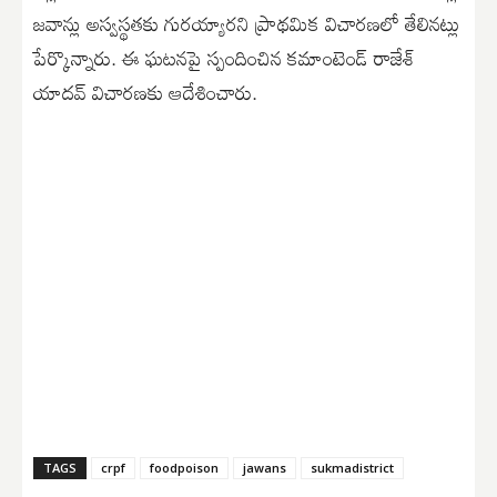
జవాన్లు అస్వస్థతకు గురయ్యారని ప్రాథమిక విచారణలో తేలినట్లు
పేర్కొన్నారు. ఈ ఘటనపై స్పందించిన కమాంటెండ్ రాజేశ్
యాదవ్ విచారణకు ఆదేశించారు.
TAGS
crpf
foodpoison
jawans
sukmadistrict