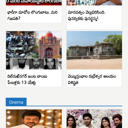
భారీగా మావోల లొంగుబాటు..మరి
మానవత్వం వెల్లువిరిసింది.
గణపతి?
పునర్వికకు పునర్జన్మ!
దిల్‌సుఖ్‌నగర్ జంట బాంబు
వెయ్యిస్తంభాల రుద్రేశ్వర ఆలయం
పేలుళ్లకు 13 యేళ్లు
విశిష్టత
Cinema