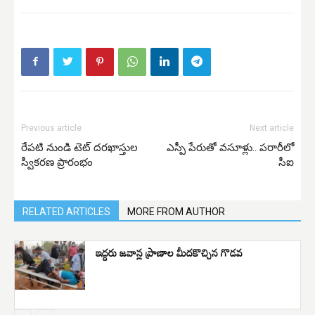
Previous article
Next article
రేపటి నుండి టెట్ దరఖాస్తుల
ఎస్పీ పేరుతో వసూళ్లు.. పరారీలో
స్వీకరణ ప్రారంభం
సీఐ
RELATED ARTICLES
MORE FROM AUTHOR
ఇద్దరు జవాన్ల ప్రాణాల మీదకొచ్చిన గొడవ