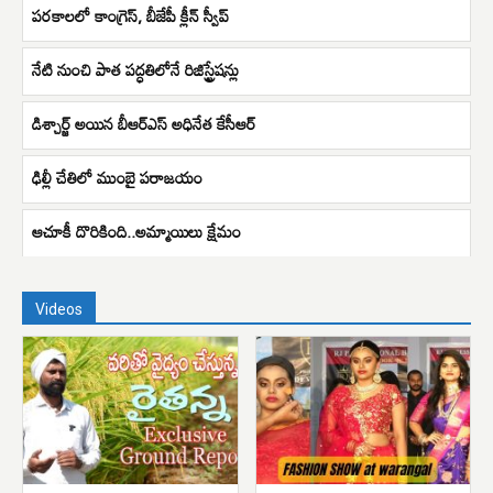
పరకాలలో కాంగ్రెస్, బీజేపీ క్లీన్ స్వీప్
నేటి నుంచి పాత పద్ధతిలోనే రిజిస్ట్రేషన్లు
డిశ్చార్జ్ అయిన బీఆర్ఎస్ అధినేత కేసీఆర్
ఢిల్లీ చేతిలో ముంబై పరాజయం
ఆచూకీ దొరికింది..అమ్మాయిలు క్షేమం
Videos