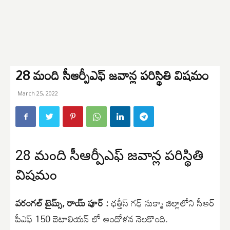
28 మంది సీఆర్పీఎఫ్ జవాన్ల పరిస్థితి విషమం
March 25, 2022
28 మంది సీఆర్పీఎఫ్ జవాన్ల పరిస్థితి
విషమం
వరంగల్ టైమ్స్, రాయ్ పూర్ :
ఛత్తీస్ గఢ్ సుక్మా జిల్లాలోని సీఆర్
పీఎఫ్ 150 బెటాలియన్ లో ఆందోళన నెలకొంది.