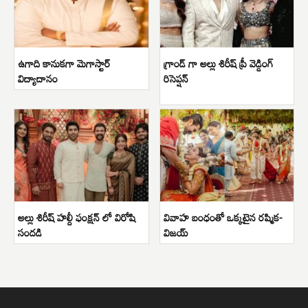
ఉగాది కానుకగా మెగాస్టార్
గ్రాండ్ గా అల్లు శిరీష్ ప్రీ వెడ్డింగ్
విద్యాదానం
రిసెప్షన్
అల్లు శిరీష్ హల్దీ ఫంక్షన్ లో విరోషి
వివాహ బంధంతో ఒక్కటైన రష్మిక-
సందడి
విజయ్