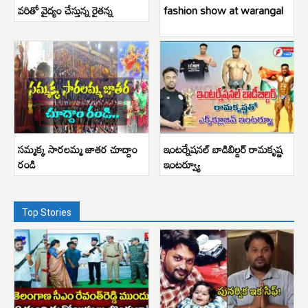
వరితో వైద్యం చేస్తున్న రైతన్న
fashion show at warangal
సమ్మక్క సారలమ్మ జాతర చూద్దాం
ఇంటర్నేషనల్ బాడిబిల్డర్ రామకృష్ణ
రండి
ఇంటర్వ్యూ
Top Stories