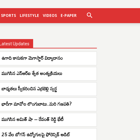
SPORTS
LIFESTYLE
VIDEOS
E-PAPER
Latest Updates
ఉగాది కానుకగా మెగాస్టార్ విద్యాదానం
ముగిసిన ఎన్ఆర్ఐ శ్వేత అంత్యక్రియలు
బాధ్యతలు స్వీకరించిన ఎర్రబెల్లి స్వర్ణ
భారీగా మావోల లొంగుబాటు..మరి గణపతి?
ముగిసిన అమిత్ షా – రేవంత్ రెడ్డి భేటీ
25 వేల బోగస్ ఉద్యోగులపై ఫోరెన్సిక్ ఆడిట్