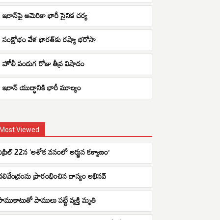
ఇరాన్‌పై అమెరికా భారీ సైనిక చర్య
సంక్షోభం వేళ భారత్‌కు రష్యా భరోసా
హోలీ పండుగ రోజు తీవ్ర విషాదం
ఇరాన్ యుద్ధానికి భారీ మూల్యం
Most Viewed
ఏప్రిల్ 22న ‘అశోక వనంలో అర్జున కళ్యాణం’
చలివేంద్రంను ప్రారంభించిన దాస్యం అభినవ్
పాముకాటుతో పాములు పట్టే వ్యక్తి మృతి