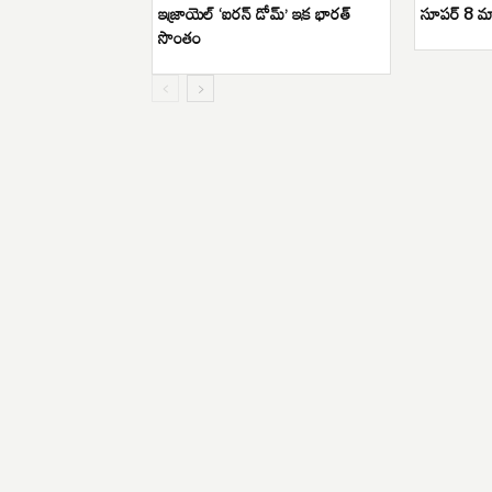
ఇజ్రాయెల్ ‘ఐరన్ డోమ్’ ఇక భారత్
సూపర్ 8 మ్
సొంతం