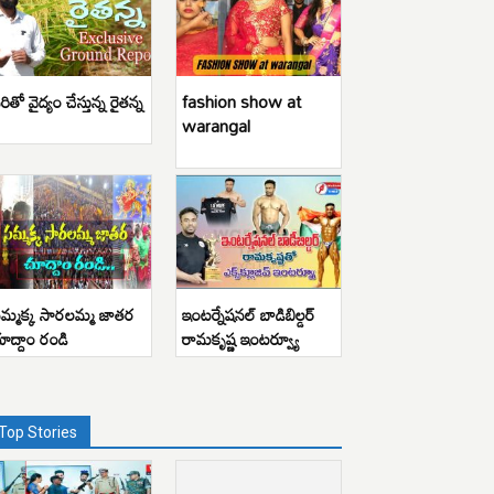
రితో వైద్యం చేస్తున్న రైతన్న
fashion show at
warangal
మ్మక్క సారలమ్మ జాతర
ఇంటర్నేషనల్ బాడిబిల్డర్
ూద్దాం రండి
రామకృష్ణ ఇంటర్వ్యూ
Top Stories