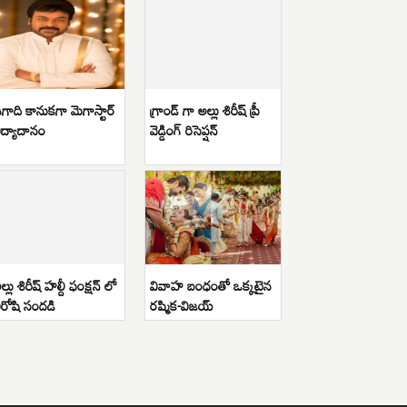
గాది కానుకగా మెగాస్టార్
గ్రాండ్ గా అల్లు శిరీష్ ప్రీ
ిద్యాదానం
వెడ్డింగ్ రిసెప్షన్
ల్లు శిరీష్ హల్దీ ఫంక్షన్ లో
వివాహ బంధంతో ఒక్కటైన
ిరోషి సందడి
రష్మిక-విజయ్