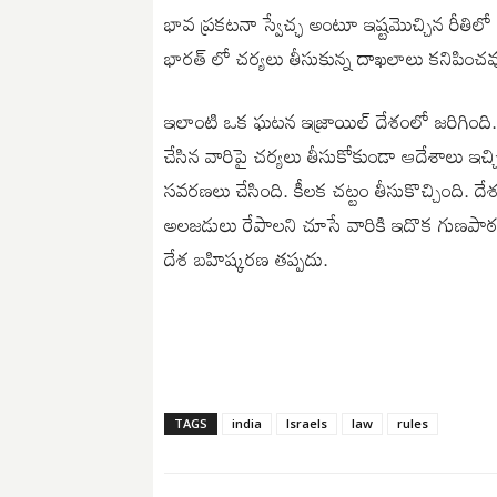
భావ ప్రకటనా స్వేచ్ఛ అంటూ ఇష్టమొచ్చిన రీత
భారత్ లో చర్యలు తీసుకున్న దాఖలాలు కనిపించవ
ఇలాంటి ఒక ఘటన ఇజ్రాయిల్ దేశంలో జరిగింది. ఇజ్
చేసిన వారిపై చర్యలు తీసుకోకుండా ఆదేశాలు ఇచ్చ
సవరణలు చేసింది. కీలక చట్టం తీసుకొచ్చింది. ద
అలజడులు రేపాలని చూసే వారికి ఇదొక గుణపాఠం.
దేశ బహిష్కరణ తప్పదు.
TAGS
india
Israels
law
rules