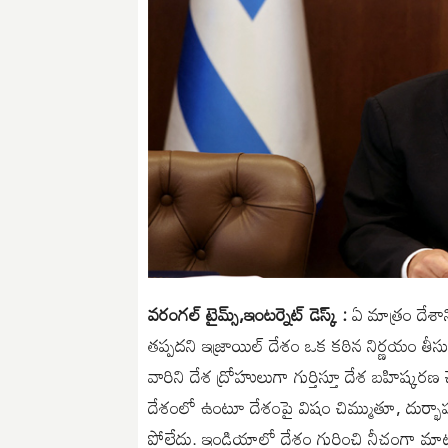
వరంగల్ టైమ్స్,ఇంటర్నెట్ డెస్క్ :
ఏ మాత్రం దేశాన
తప్పదని ఇజ్రాయిల్ దేశం ఒక కఠిన నిర్ణయం తీసుకుంద
వారిని దేశ ద్రోహులుగా గుర్తిస్తూ దేశ బహిష్క
దేశంలో ఉంటూ దేశంపై విషం చిమ్ముతూ, దుర్భాష
పోలేదు. ఇండియాలో దేశం గురించి నీచంగా మాట్లా