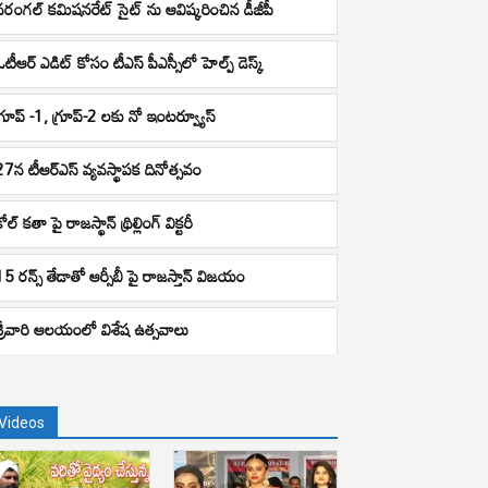
వరంగల్ కమిషనరేట్ సైట్ ను ఆవిష్కరించిన డీజీపీ
ఓటీఆర్ ఎడిట్ కోసం టీఎస్ పీఎస్సీలో హెల్ప్ డెస్క్
గ్రూప్ -1, గ్రూప్-2 లకు నో ఇంటర్వ్యూస్
27న టీఆర్ఎస్ వ్యవస్థాపక దినోత్సవం
ోల్ కతా పై రాజస్థాన్ థ్రిల్లింగ్ విక్టరీ
15 రన్స్ తేడాతో ఆర్సీబీ పై రాజస్తాన్ విజయం
శ్రీవారి ఆలయంలో విశేష ఉత్సవాలు
Videos