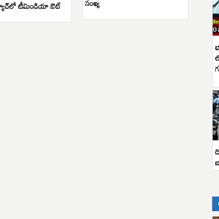
సంఖ్య
యాచ్‌లో టీమిండియా ఔట్
భ
ల
గ
ద
బ