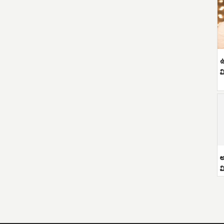
ఉ
వ
అ
వ