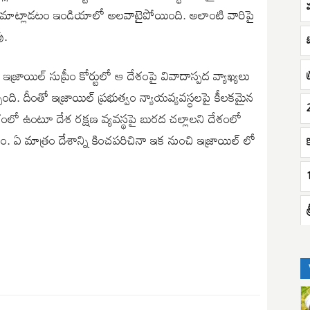
ిలో మాట్లాడటం ఇండియాలో అలవాటైపోయింది. అలాంటి వారిపై
ు.
రాయిల్ సుప్రీం కోర్టులో ఆ దేశంపై వివాదాస్పద వ్యాఖ్యలు
ింది. దీంతో ఇజ్రాయిల్ ప్రభుత్వం న్యాయవ్యవస్థలపై కీలకమైన
ేశంలో ఉంటూ దేశ రక్షణ వ్యవస్థపై బురద చల్లాలని దేశంలో
 ఏ మాత్రం దేశాన్ని కించపరిచినా ఇక నుంచి ఇజ్రాయిల్ లో
క