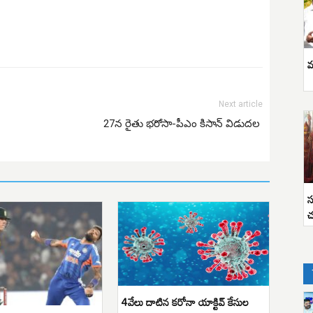
వ
Next article
27న రైతు భరోసా-పీఎం కిసాన్‌ విడుదల
స
చ
4వేలు దాటిన కరోనా యాక్టివ్ కేసుల