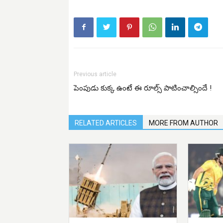
Previous article
పెంపుడు కుక్క ఉంటే ఈ రూల్స్ పాటించాల్సిందే !
RELATED ARTICLES
MORE FROM AUTHOR