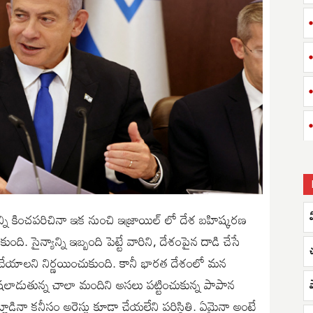
్ని కించపరిచినా ఇక నుంచి ఇజ్రాయిల్ లో దేశ బహిష్కరణ
ి. సైన్యాన్ని ఇబ్బంది పెట్టే వారిని, దేశంపైన దాడి చేసే
రణ చేయాలని నిర్ణయించుకుంది. కానీ భారత దేశంలో మన
లాడుతున్న చాలా మందిని అసలు పట్టించుకున్న పాపాన
డినా కనీసం అరెస్టు కూడా చేయలేని పరిస్థితి. ఏమైనా అంటే