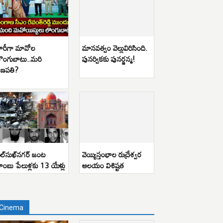
ారీగా మావోల
మానవత్వం వెల్లువిరిసింది.
ొంగుబాటు..మరి
పునర్వికకు పునర్జన్మ!
ణపతి?
ిల్‌సుఖ్‌నగర్ జంట
వెయ్యిస్తంభాల రుద్రేశ్వర
ాంబు పేలుళ్లకు 13 యేళ్లు
ఆలయం విశిష్టత
Cinema