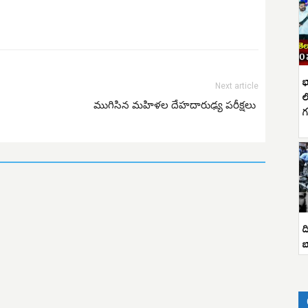
భ
Next article
ల
ముగిసిన మహిళల దేహదారుఢ్య పరీక్షలు
గ
ద
బ