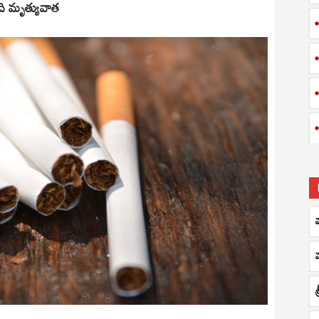
ది మృత్యువాత