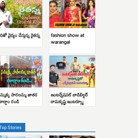
రితో వైద్యం చేస్తున్న రైతన్న
fashion show at
warangal
మ్మక్క సారలమ్మ జాతర
ఇంటర్నేషనల్ బాడిబిల్డర్
ూద్దాం రండి
రామకృష్ణ ఇంటర్వ్యూ
Top Stories