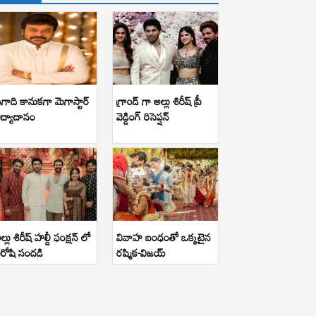
గాది కానుకగా మెగాస్టార్
గ్రాండ్ గా అల్లు శిరీష్ ప్రీ
ిద్యాదానం
వెడ్డింగ్ రిసెప్షన్
ల్లు శిరీష్ హల్దీ ఫంక్షన్ లో
వివాహ బంధంతో ఒక్కటైన
ిరోషి సందడి
రష్మిక-విజయ్