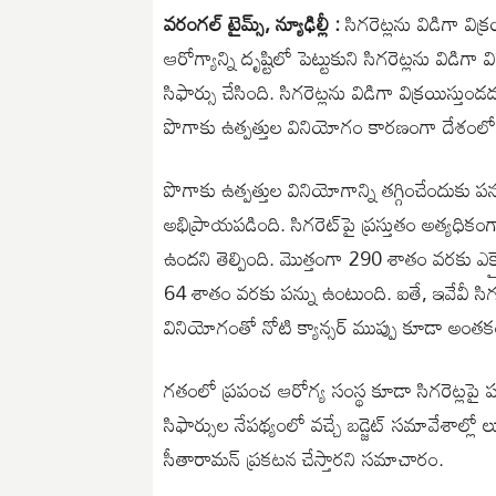
వరంగల్ టైమ్స్, న్యూఢిల్లీ :
సిగరెట్లను విడిగా విక
ఆరోగ్యాన్ని దృష్టిలో పెట్టుకుని సిగరెట్లను విడి
సిఫార్సు చేసింది. సిగరెట్లను విడిగా విక్రయిస్
పొగాకు ఉత్పత్తుల వినియోగం కారణంగా దేశంలో ప్ర
పొగాకు ఉత్పత్తుల వినియోగాన్ని తగ్గించేందుకు 
అభిప్రాయపడింది. సిగరెట్‌పై ప్రస్తుతం అత్యధికం
ఉందని తెల్పింది. మొత్తంగా 290 శాతం వరకు ఎక్సైజ
64 శాతం వరకు పన్ను ఉంటుంది. ఐతే, ఇవేవీ సిగర
వినియోగంతో నోటి క్యాన్సర్ ముప్పు కూడా అంత
గతంలో ప్రపంచ ఆరోగ్య సంస్థ కూడా సిగరెట్లపై 
సిఫార్సుల నేపథ్యంలో వచ్చే బడ్జెట్ సమావేశాల్లో లూ
సీతారామన్ ప్రకటన చేస్తారని సమాచారం.