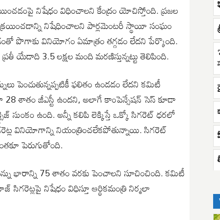
్రయించడంపై నిషేధం విధించాలని కేంద్రం యోచిస్తోంది. ప్రజల
గా విక్రయించడాన్ని నిషేధించాలని పార్లమెంటరీ స్థాయీ సంఘం
శ
తుండడంతో పొగాకు వినియోగం ఏమాత్రం తగ్గడం లేదని పేర్కొంది.
తీ యేడాది 3.5 లక్షల మంది మరణిస్తున్నట్టు తెలిపింది.
పన్నులు పెంచుతున్నప్పటికీ ఫలితం ఉండడం లేదని కమిటీ
గా 28 శాతం జీఎస్టీ ఉందని, అలాగే కాంపెన్సేషన్ సెస్ కూడా
్ సుంకం ఉంది. అన్నీ కలిపి లెక్కిస్తే ఒక్కో సిగరెట్ ధరలో
ెట్ల వినియోగాన్ని నియంత్రించలేకపోతున్నాయి. సిగరెట్
కంతకూ పెరుగుతోంది.
పన్ను భారాన్ని 75 శాతం వరకు పెంచాలని సూచించింది. కమిటీ
జ్ సిగరెట్లపై నిషేధం విధిస్తూ ఆర్థికమంత్రి నిర్మలా