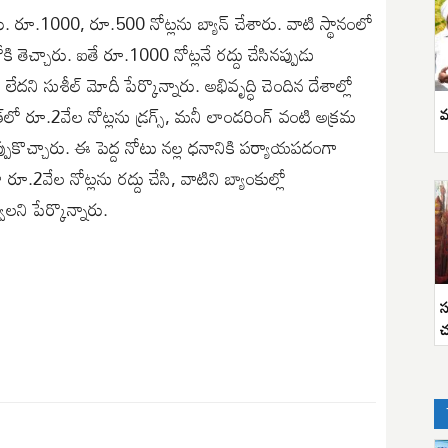
రు. రూ.1000, రూ.500 నోట్లను బ్యాన్ చేశారు. వాటి స్థానంలో
తెచ్చారు. ఐతే రూ.1000 నోట్లనే రద్దు చేసినప్పుడు
ి సుశీల్ మోదీ పేర్కొన్నారు. అభివృద్ధి చెందిన దేశాల్లో
్‌లో రూ.2వేల నోట్లను డ్రగ్స్, మనీ లాండరింగ్ వంటి అక్రమ
వ
ప్పుకొచ్చారు. ఈ పెద్ద నోటు నల్ల ధనానికి పర్యాయపదంగా
ూ.2వేల నోట్లను రద్దు చేసి, వాటిని బ్యాంకుల్లో
ని పేర్కొన్నారు.
స
చ