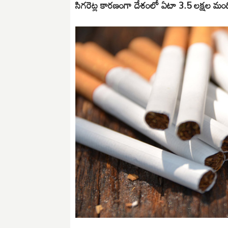
సిగరెట్ల కారణంగా దేశంలో ఏటా 3.5 లక్షల మం