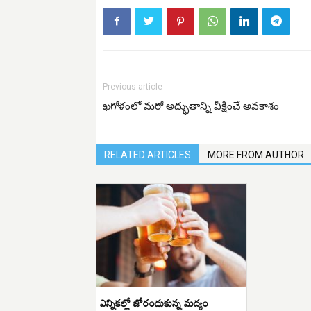
Previous article
ఖగోళంలో మరో అద్భుతాన్ని వీక్షించే అవకాశం
RELATED ARTICLES
MORE FROM AUTHOR
ఎన్నికల్లో జోరందుకున్న మద్యం