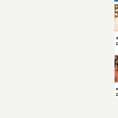
ఉ
వ
అ
వ