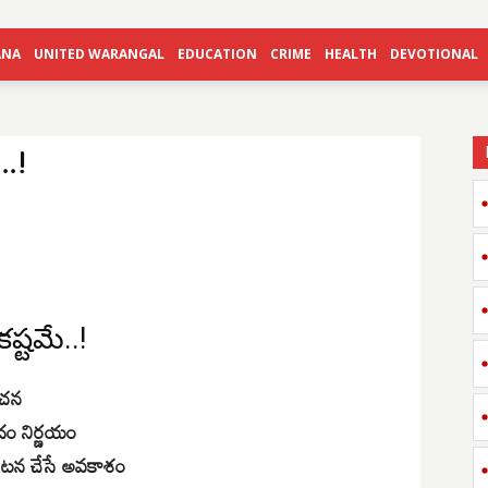
ANA
UNITED WARANGAL
EDUCATION
CRIME
HEALTH
DEVOTIONAL
..!
ష్టమే..!
ోచన
్రం నిర్ణయం
 ప్రకటన చేసే అవకాశం