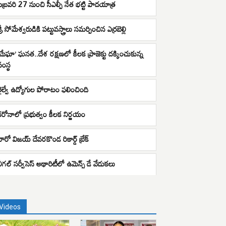
ఫిబ్రవరి 27 నుంచి సీఎల్పీ నేత భట్టి పాదయాత్ర
్రీ సోమేశ్వరుడికి పట్టువస్త్రాలు సమర్పించిన ఎర్రబెల్లి
‘మేఘా’ ఘనత..దేశ రక్షణలో కీలక ప్రాజెక్టు దక్కించుకున్న
సంస్థ
రైల్వే ఉద్యోగుల పోరాటం ఫలించింది
కరోనాలో ప్రభుత్వం కీలక నిర్ణయం
హీరో విజయ్ దేవరకొండ రికార్డ్ బ్రేక్
లీగల్ సర్వీసెస్ అథారిటీలో ఉమెన్స్ డే వేడుకలు
Videos