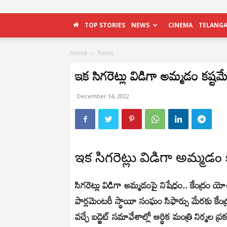
TOP STORIES
NEWS
CINEMA
TELANG
Home
News
ఇక సిగరెట్లు విడిగా అమ్మడం కష్టమే
December 14, 2022
ఇక సిగరెట్లు విడిగా అమ్మడం క
సిగరెట్లు విడిగా అమ్మడంపై నిషేధం.. కేంద్రం య
పార్లమెంటరీ స్థాయీ సంఘం సిఫార్సు మేరకు కేంద
వచ్చే బడ్జెట్ సమావేశాల్లో ఆర్థిక మంత్రి నిర్మల