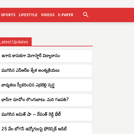
SPORTS
LIFESTYLE
VIDEOS
E-PAPER
Latest Updates
ఉగాది కానుకగా మెగాస్టార్ విద్యాదానం
ముగిసిన ఎన్ఆర్ఐ శ్వేత అంత్యక్రియలు
బాధ్యతలు స్వీకరించిన ఎర్రబెల్లి స్వర్ణ
భారీగా మావోల లొంగుబాటు..మరి గణపతి?
ముగిసిన అమిత్ షా – రేవంత్ రెడ్డి భేటీ
25 వేల బోగస్ ఉద్యోగులపై ఫోరెన్సిక్ ఆడిట్