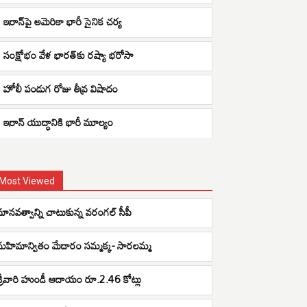
ఇరాన్‌పై అమెరికా భారీ సైనిక చర్య
సంక్షోభం వేళ భారత్‌కు రష్యా భరోసా
హోలీ పండుగ రోజు తీవ్ర విషాదం
ఇరాన్ యుద్ధానికి భారీ మూల్యం
Most Viewed
మానవత్వాన్ని చాటుకున్న వరంగల్ సీపీ
మహిమాన్వితం మేడారం సమ్మక్క- సారలమ్మ
శ్రీవారి హుండీ ఆదాయం రూ.2.46 కోట్లు