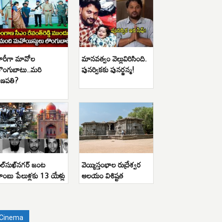
ారీగా మావోల
మానవత్వం వెల్లువిరిసింది.
ొంగుబాటు..మరి
పునర్వికకు పునర్జన్మ!
ణపతి?
ిల్‌సుఖ్‌నగర్ జంట
వెయ్యిస్తంభాల రుద్రేశ్వర
ాంబు పేలుళ్లకు 13 యేళ్లు
ఆలయం విశిష్టత
Cinema