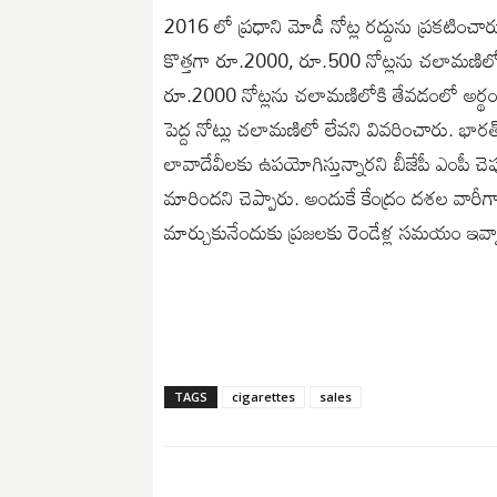
2016 లో ప్రధాని మోడీ నోట్ల రద్దును ప్రకటించా
కొత్తగా రూ.2000, రూ.500 నోట్లను చలామణిలోకి 
రూ.2000 నోట్లను చలామణిలోకి తేవడంలో అర్థం లేదన
పెద్ద నోట్లు చలామణిలో లేవని వివరించారు. భారత
లావాదేవీలకు ఉపయోగిస్తున్నారని బీజేపీ ఎంపీ చె
మారిందని చెప్పారు. అందుకే కేంద్రం దశల వారీగా ర
మార్చుకునేందుకు ప్రజలకు రెండేళ్ల సమయం ఇవ్వాల
TAGS
cigarettes
sales