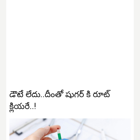
డౌటే లేదు..దీంతో షుగర్ కి రూట్
క్లియరే..!