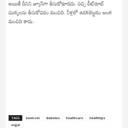
అయితే దీనిని జ్యూస్‌గా తీసుకోకూడదు. పచ్చి బీట్‌రూట్
ముక్కలను తీసుకోవడం మంచిది. నీళ్లలో ఉడకబెట్టడం అంత
మంచిది కాదు.
TAGS
beetroot
diabetes
healthcare
healthtips
sugar