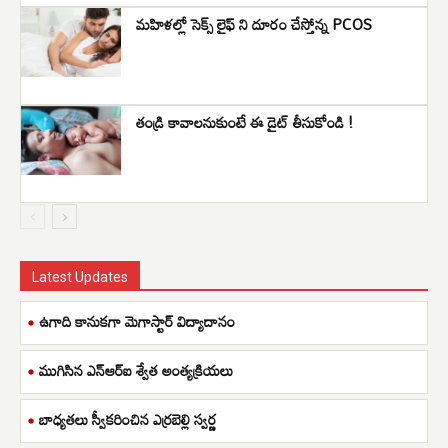
మహిళల్లో సెక్స్ లైఫ్ ని దూరం చేస్తోన్న PCOS
తండ్రి కావాలనుకుంటే ఈ డైట్ తీసుకోండి !
Latest Updates
ఉగాది కానుకగా మెగాస్టార్ విద్యాదానం
ముగిసిన ఎన్ఆర్ఐ శ్వేత అంత్యక్రియలు
బాధ్యతలు స్వీకరించిన ఎర్రబెల్లి స్వర్ణ