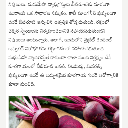
నిపుణులు. మధుమేహ వ్యాధిగ్రస్తులు బీట్‌రూట్‌కు దూరంగా
ఉండాలని ఒక సాధారణ నమ్మకం. కానీ మాంగనీస్ పుష్కలంగా
ఉండే బీట్‌రూట్ ఇన్సులిన్ ఉత్పత్తికి తోడ్పడుతుంది. రక్తంలో
చక్కెర స్థాయిలను నిర్వహించడానికి సహాయపడుతుందని
నిపుణులు అంటున్నారు. అలాగే, ఇందులోని నైట్రేట్ కంటెంట్
ఇన్సులిన్ నిరోధకతను తగ్గించడంలో సహాయపడుతుంది.
మధుమేహ వ్యాధిగ్రస్తులే కాకుండా చాలా మంది నిర్లక్ష్యం చేసే
కూరగాయలలో బీట్‌రూట్ ఒకటి. విటమిన్లు, మినరల్స్
పుష్కలంగా ఉండే ఈ అద్భుతమైన కూరగాయ గుండె ఆరోగ్యానికి
కూడా మంచిది.