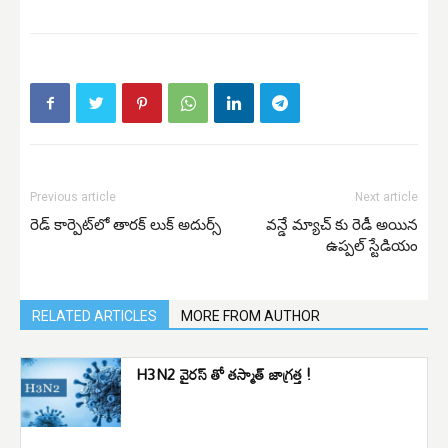
Previous article
Next article
రెడ్‌ కార్పెట్‌లో తారక్‌ లుక్‌ అదుర్స్
వన్డే మ్యాచ్ కు రెడీ అయిన
ఉప్పల్ స్టేడియం
RELATED ARTICLES
MORE FROM AUTHOR
H3N2 వైరస్ తో తస్మాత్ జాగ్రత్త !