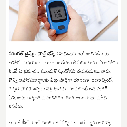
వరంగల్ టైమ్స్, హెల్త్ డెస్క్ :
మధుమేహంతో బాధపడేవారు
ఆహారం విషయంలో చాలా జాగ్రత్తలు తీసుకుంటారు. ఏ ఆహారం
తింటే ఏ ప్రమాదం ముంచుకొస్తుందోనని భయపడుతుంటారు.
కొన్ని ఆహారపదార్థాలకు వీళ్లు పూర్తిగా దూరంగా ఉండాల్సిందే.
చక్కర జోలికి అస్సలు వెళ్లకూడదు. ఎందుకంటే ఇది షుగర్
పేషంట్లకు అత్యంత ప్రమాదకరం. కూరగాయల్లోనూ ప్రతీది
తినలేరు.
అయితే బీట్ రూట్ మాత్రం తినవచ్చని చెబుతున్నారు ఆరోగ్య