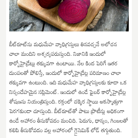
బీట్‌రూట్‌ను మధుమేహ వ్యాధిగ్రస్తులు తినవచ్చనే ఆలోచన
చాలా మందిని ఆశ్చర్యపరుస్తుంది. నిజానికి ఇందులో
కార్బోహైడ్రేట్లు తక్కువగా ఉంటాయి. నేల కింద పెరిగే ఇతర
దుంపలతో పోలిస్తే, ఇందులో కార్బోహైడ్రేట్ల పరిమాణం చాలా
తక్కువగా ఉంటుంది. ఇది మధుమేహ వ్యాధిగ్రస్తులకు కూడా ఒక
నిస్సందేహమైన సప్లిమెంట్. ఇందులో ఉండే ఫైబర్ కార్బోహైడ్రేట్ల
శోషణను నియంత్రిస్తుంది. రక్తంలో చక్కెర స్థాయి అకస్మాత్తుగా
పెరగకుండా చూస్తుంది. బీట్‌రూట్‌తో పాటు ప్రొటీన్లు అధికంగా
ఉండే ఆహారం తీసుకోవడం మంచిది. పెరుగు, ధాన్యం, గింజలతో
కలిపి తీసుకోవడం వల్ల ఆహారంలో గ్లైసెమిక్ లోడ్ తగ్గుతుంది.