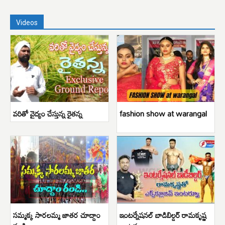
Videos
వరితో వైద్యం చేస్తున్న రైతన్న
fashion show at warangal
సమ్మక్క సారలమ్మ జాతర చూద్దాం
ఇంటర్నేషనల్ బాడిబిల్డర్ రామకృష్ణ