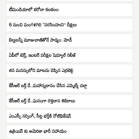
టీమిండియాలో కరోనా కలకలం
6 నుంచి మంగళగిరి “నరసింహుని” దీక్షలు
బిల్లులన్నీ మూజువాణితోనే సాధ్యం: మోడీ
ఏపీలో టెన్త్‌, ఇంటర్‌ పరీక్షల షెడ్యూల్‌ రిలీజ్
తన మనస్సులోని మాటను చెప్పిన ఎర్రబెల్లి
కేసీఆర్ బర్త్ డే..మహాన్నదానం చేసిన ఎమ్మెల్యే చల్లా
కేసీఆర్ బర్త్ డే..ఘనంగా రక్తదాన శిబిరాలు
ఎంఎస్సీ నర్సింగ్, సీట్ల భర్తీకి నోటిఫికేషన్
ఉక్రెయిన్ కు అమెరికా భారీ సహాయం