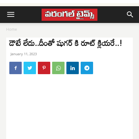
Home
డౌటే లేదు..దీంతో షుగర్ కి రూట్ క్లియరే..!
January 11, 2023