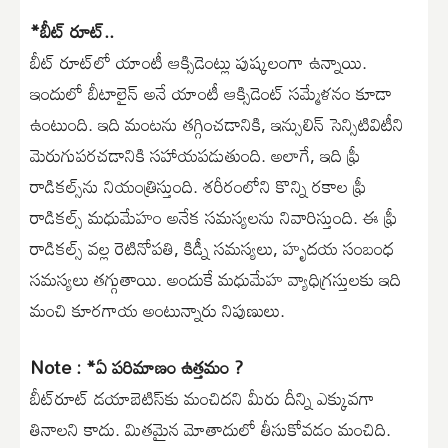
*బీట్ రూట్..
బీట్ రూట్‌లో యాంటీ ఆక్సిడెంట్లు పుష్కలంగా ఉన్నాయి.
ఇందులో బీటాలైన్ అనే యాంటీ ఆక్సిడెంట్ సమ్మేళనం కూడా
ఉంటుంది. ఇది మంటను తగ్గించడానికి, ఇన్సులిన్ సెన్సిటివిటీని
మెరుగుపరచడానికి సహాయపడుతుంది. అలాగే, ఇది ఫ్రీ
రాడికల్స్‌ను నియంత్రిస్తుంది. శరీరంలోని కొన్ని రకాల ఫ్రీ
రాడికల్స్ మధుమేహం అనేక సమస్యలను నివారిస్తుంది. ఈ ఫ్రీ
రాడికల్స్ వల్ల రెటినోపతి, కిడ్నీ సమస్యలు, హృదయ సంబంధ
సమస్యలు తగ్గుతాయి. అందుకే మధుమేహ వ్యాధిగ్రస్తులకు ఇది
మంచి కూరగాయ అంటున్నారు నిపుణులు.
Note : *ఏ పరిమాణం ఉత్తమం ?
బీట్‌రూట్ డయాబెటిస్‌కు మంచిదని మీరు దీన్ని ఎక్కువగా
తినాలని కాదు. మితమైన మోతాదులో తీసుకోవడం మంచిది.