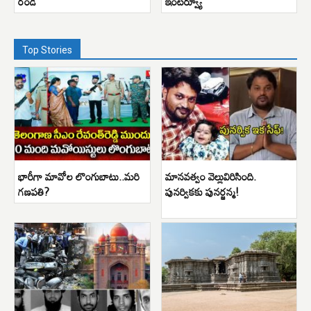
రండి
ఇంటర్వ్యూ
Top Stories
భారీగా మావోల లొంగుబాటు..మరి
మానవత్వం వెల్లువిరిసింది.
గణపతి?
పునర్వికకు పునర్జన్మ!