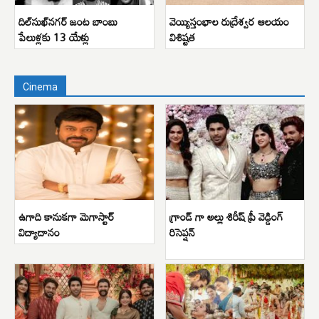
దిల్‌సుఖ్‌నగర్ జంట బాంబు
వెయ్యిస్తంభాల రుద్రేశ్వర ఆలయం
పేలుళ్లకు 13 యేళ్లు
విశిష్టత
Cinema
ఉగాది కానుకగా మెగాస్టార్
గ్రాండ్ గా అల్లు శిరీష్ ప్రీ వెడ్డింగ్
విద్యాదానం
రిసెప్షన్