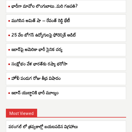
భారీగా మావోల లొంగుబాటు..మరి గణపతి?
ముగిసిన అమిత్ షా – రేవంత్ రెడ్డి భేటీ
25 వేల బోగస్ ఉద్యోగులపై ఫోరెన్సిక్ ఆడిట్
ఇరాన్‌పై అమెరికా భారీ సైనిక చర్య
సంక్షోభం వేళ భారత్‌కు రష్యా భరోసా
హోలీ పండుగ రోజు తీవ్ర విషాదం
ఇరాన్ యుద్ధానికి భారీ మూల్యం
Most Viewed
వరంగల్ లో త్రవ్వకాల్లో బయటపడిన విగ్రహాలు