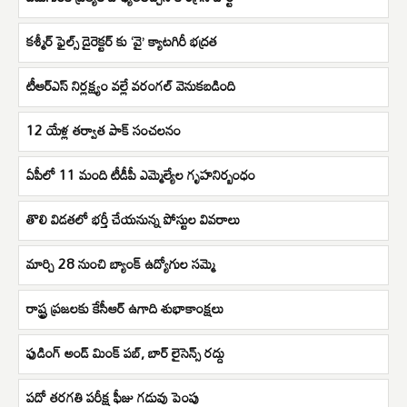
కశ్మీర్ ఫైల్స్ డైరెక్టర్ కు ‘వై’ క్యాటగిరీ భద్రత
టీఆర్ఎస్ నిర్లక్ష్యం వల్లే వరంగల్ వెనుకబడింది
12 యేళ్ల తర్వాత పాక్ సంచలనం
ఏపీలో 11 మంది టీడీపీ ఎమ్మెల్యేల గృహనిర్బంధం
తొలి విడతలో భర్తీ చేయనున్న పోస్టుల వివరాలు
మార్చి 28 నుంచి బ్యాంక్ ఉద్యోగుల సమ్మె
రాష్ట్ర ప్రజలకు కేసీఆర్ ఉగాది శుభాకాంక్షలు
ఫుడింగ్ అండ్ మింక్ పబ్, బార్ లైసెన్స్ రద్దు
పదో తరగతి పరీక్ష ఫీజు గడువు పెంపు