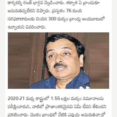
కార్యదర్శి రజత్‌ భార్గవ వెల్లడించారు. తర్వాత ఏ బ్రాండుకూ
అనుమతివ్వలేదని చెప్పారు. ప్రస్తుతం 76 మంది
సరఫరాదారులకు చెందిన 300 మద్యం బ్రాండ్లు అందుబాటులో
ఉన్నాయని వివరించారు.
2020-21 మధ్య రాష్ట్రంలో 1.55 లక్షల మద్యం నమూనాలను
పరీక్షించామని, వాటిలో ప్రాణాంతకమైనవి ఏమీ లేవని తేలిందని
ప్రకటించారు. మొత్తం బ్రాండ్లలో వేటికి ఎప్పుడు అనుమతిచ్చారో