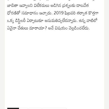
జాబితా ఇవ్వాలని విలేకరులు అడిగిన ప్రశ్నలకు దాటవేత
ధోరణితో సమాధానం ఇచ్చారు. 2019 ఫిబ్రవరి తర్వాత కొత్తగా
ఒక్క డిస్టిలరీ ఏర్పాటుకూ అనుమతివ్వలేదన్నారు. ఉన్న వాటిలో
ఏవైనా చేతులు మారాయా? అనే విషయం వెల్లడించలేదు.