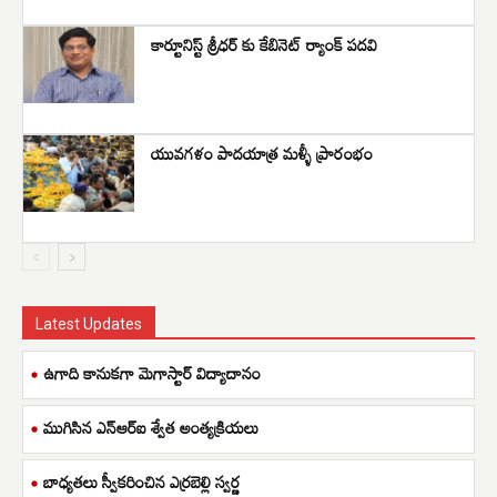
కార్టూనిస్ట్ శ్రీధర్ కు కేబినెట్ ర్యాంక్ పదవి
యువగళం పాదయాత్ర మళ్ళీ ప్రారంభం
Latest Updates
ఉగాది కానుకగా మెగాస్టార్ విద్యాదానం
ముగిసిన ఎన్ఆర్ఐ శ్వేత అంత్యక్రియలు
బాధ్యతలు స్వీకరించిన ఎర్రబెల్లి స్వర్ణ