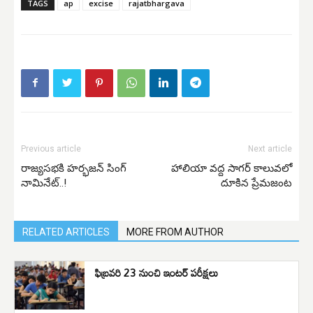
TAGS
ap
excise
rajatbhargava
Previous article
Next article
రాజ్యసభకి హర్భజన్ సింగ్
హాలియా వద్ద సాగర్‌ కాలువలో
నామినేట్..!
దూకిన ప్రేమజంట
RELATED ARTICLES
MORE FROM AUTHOR
ఫిబ్రవరి 23 నుంచి ఇంటర్ పరీక్షలు