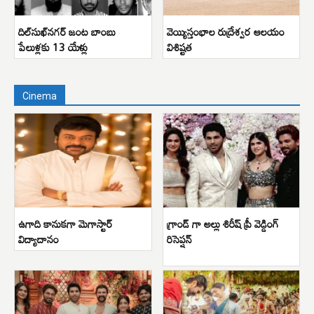
దిల్‌సుఖ్‌నగర్ జంట బాంబు
వెయ్యిస్తంభాల రుద్రేశ్వర ఆలయం
పేలుళ్లకు 13 యేళ్లు
విశిష్టత
Cinema
ఉగాది కానుకగా మెగాస్టార్
గ్రాండ్ గా అల్లు శిరీష్ ప్రీ వెడ్డింగ్
విద్యాదానం
రిసెప్షన్