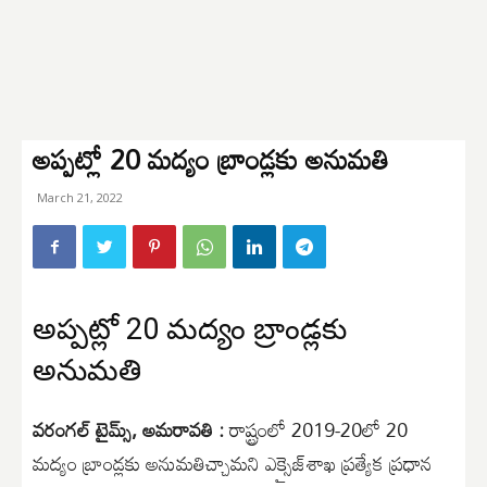
అప్పట్లో 20 మద్యం బ్రాండ్లకు అనుమతి
March 21, 2022
అప్పట్లో 20 మద్యం బ్రాండ్లకు
అనుమతి
వరంగల్ టైమ్స్, అమరావతి :
రాష్ట్రంలో 2019-20లో 20
మద్యం బ్రాండ్లకు అనుమతిచ్చామని ఎక్సైజ్‌శాఖ ప్రత్యేక ప్రధాన