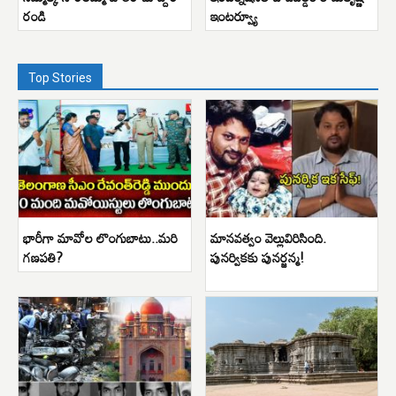
రండి
ఇంటర్వ్యూ
Top Stories
భారీగా మావోల లొంగుబాటు..మరి
మానవత్వం వెల్లువిరిసింది.
గణపతి?
పునర్వికకు పునర్జన్మ!