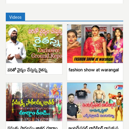
Videos
వరితో వైద్యం చేస్తున్న రైతన్న
fashion show at warangal
సమ్మక్క సారలమ్మ జాతర చూద్దాం
ఇంటర్నేషనల్ బాడిబిల్డర్ రామకృష్ణ