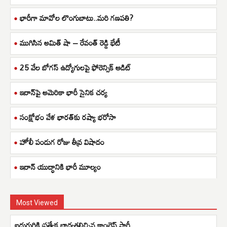
భారీగా మావోల లొంగుబాటు..మరి గణపతి?
ముగిసిన అమిత్ షా – రేవంత్ రెడ్డి భేటీ
25 వేల బోగస్ ఉద్యోగులపై ఫోరెన్సిక్ ఆడిట్
ఇరాన్‌పై అమెరికా భారీ సైనిక చర్య
సంక్షోభం వేళ భారత్‌కు రష్యా భరోసా
హోలీ పండుగ రోజు తీవ్ర విషాదం
ఇరాన్ యుద్ధానికి భారీ మూల్యం
Most Viewed
ఐదుగురికి ప్రత్యేక బాధ్యతలిచ్చిన కాంగ్రెస్ పార్టీ