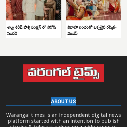
అల్లు శిరీష్ హల్దీ ఫంక్షన్ లో విరోషి
వివాహ బంధంతో ఒక్కటైన రష్మిక-
సందడి
విజయ్
ABOUT US
Warangal times is an independent digital news
platform started with an intention to publish
stories & telecast videos on a wide range of