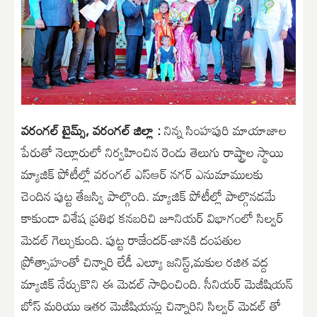
వరంగల్ టైమ్స్, వరంగల్ జిల్లా :
నిన్న సింహపురి మాయాజాల
పేరుతో నెల్లూరులో నిర్వహించిన రెండు తెలుగు రాష్ట్రాల స్థాయి
మ్యాజిక్ పోటీల్లో వరంగల్ ఎస్ఆర్ నగర్ ఎనుమాములకు
చెందిన పుట్ట తేజస్వి పాల్గొంది. మ్యాజిక్ పోటీల్లో పాల్గొనడమే
కాకుండా విశేష ప్రతిభ కనబరిచి జూనియర్ విభాగంలో సిల్వర్
మెడల్ గెల్చుకుంది. పుట్ట రాజేందర్-జానకి దంపతుల
ప్రోత్సాహంతో చిన్నారి లేడీ ఎల్యూ జనిస్ట్,మకుల రజిత వద్ద
మ్యాజిక్ నేర్చుకొని ఈ మెడల్ సాధించింది. సీనియర్ మెజీషియన్
బోస్ మరియు ఇతర మెజీషియన్లు చిన్నారిని సిల్వర్ మెడల్ తో