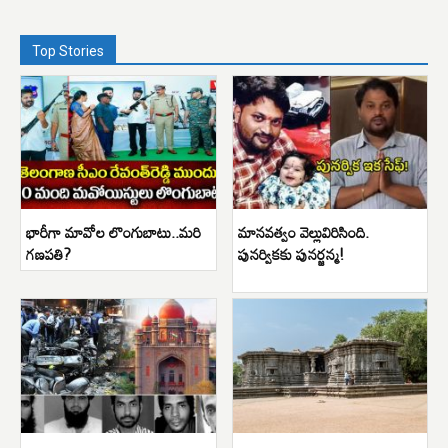
Top Stories
భారీగా మావోల లొంగుబాటు..మరి
మానవత్వం వెల్లువిరిసింది.
గణపతి?
పునర్వికకు పునర్జన్మ!