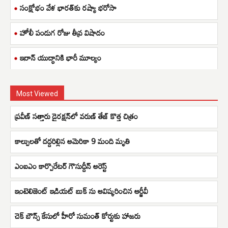
సంక్షోభం వేళ భారత్‌కు రష్యా భరోసా
హోలీ పండుగ రోజు తీవ్ర విషాదం
ఇరాన్ యుద్ధానికి భారీ మూల్యం
Most Viewed
ప్రవీణ్ సత్తారు డైరక్షన్‌లో వరుణ్ తేజ్ కొత్త చిత్రం
కాల్పులతో దద్దరిల్లిన అమెరికా 9 మంది మృతి
ఎంఐఎం కార్పొరేట‌ర్ గౌసుద్దీన్ అరెస్ట్
ఇంటెలిజెంట్ ఇడియట్ బుక్ ను ఆవిష్కరించిన ఆర్జీవీ
చెక్ బౌన్స్ కేసులో హీరో సుమంత్ కోర్టుకు హాజరు