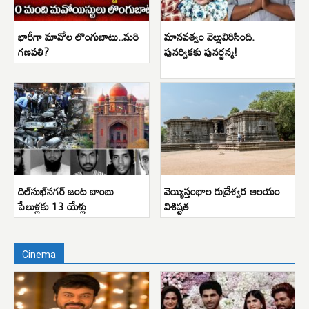
భారీగా మావోల లొంగుబాటు..మరి
మానవత్వం వెల్లువిరిసింది.
గణపతి?
పునర్వికకు పునర్జన్మ!
దిల్‌సుఖ్‌నగర్ జంట బాంబు
వెయ్యిస్తంభాల రుద్రేశ్వర ఆలయం
పేలుళ్లకు 13 యేళ్లు
విశిష్టత
Cinema