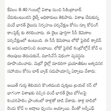
కేవలం 8.40 గంటల్లో విశాఖ నుంచి సికింద్రాబాద్
చేరుకుంటుందని రైల్వే అధికారులు తెలిపారు. విశాఖ చేరుకున్న
వందే భారత్ రైలును నిర్వహణ పర్యవేక్షణ కోసం న్యూ కోచింగ్
కాంప్లెక్స్ కు తరలించారు. ఈ రైలు పూర్తిగా సీసీ కెమెరాల
పర్యవేక్షణలో ఉంటుంది. ఈ సీసీ కెమెరాలు లోకో పైలెట్ క్యాబిన్
కు అనుసంధానించి ఉంటాయి. లోకో పైలెట్ కంట్రోల్లోనే కోచ్ ల
తలుపులు తెరుచుకునే, మూసివేసే విధంగా వ్యవస్థను
రూపొందించారు. మెట్రో రైల్లో మాదిరిగా ప్రయాణికుల అత్యవసర
సహాయం కోసం టాక్ బ్యాక్ సదుపాయాన్ని ఏర్పాటు చేశారు.
అయితే గుర్తు తెలియని కొంతమంది వ్యక్తులు ట్రయల్ రన్ లో
భాగంగా విశాఖకు వచ్చిన వందే భారత్ రైలు బోగీలపై
కంచరపాలెం ప్రాంతంలో రాళ్లతో దాడి చేశారు. రాళ్ల దాడిలో
రెండు కోచ్ ల అద్దాలు ధ్వంసం అయ్యాయి. దీంతో ఆర్పీఎఫ్