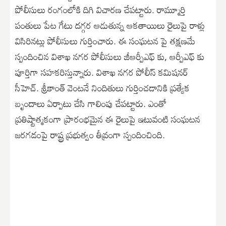
పోలీసులు రంగంలోకి దిగి విచారణ చేపట్టారు. రామ్మూర్తి
పంతులు పేట గేటు దగ్గర ఆడుతున్న ఆకతాయిలు రైలుపై రాళ్లు
విసిరినట్లు పోలీసులు గుర్తించారు. ఈ సంఘటన పై తక్షణమే
స్పందించిన విశాఖ నగర పోలీసులు జీఆర్పీఎఫ్ కు, ఆర్పీఎఫ్ కు
పూర్తిగా సహకరిస్తున్నారు. విశాఖ నగర పోలీస్ కమిషనర్
సీహెచ్. శ్రీకాంత్ వెంటనే నిందితులు గుర్తించడానికి ప్రత్యేక
బృందాలు ఏర్పాటు చేసి గాలింపు చేపట్టారు. ఎంతో
ప్రతిష్టాత్మకంగా ప్రారంభమైన ఈ రైలుపై ఇటువంటి సంఘటన
జరగడంపై రాష్ట్ర ప్రభుత్వం తీవ్రంగా స్పందించింది.