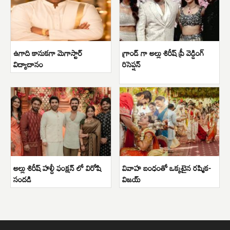
ఉగాది కానుకగా మెగాస్టార్
గ్రాండ్ గా అల్లు శిరీష్ ప్రీ వెడ్డింగ్
విద్యాదానం
రిసెప్షన్
అల్లు శిరీష్ హల్దీ ఫంక్షన్ లో విరోషి
వివాహ బంధంతో ఒక్కటైన రష్మిక-
సందడి
విజయ్