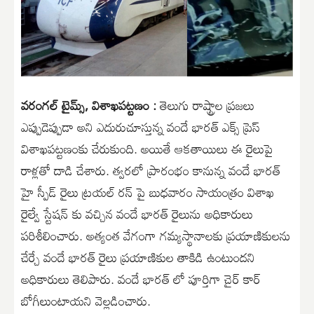
వరంగల్ టైమ్స్, విశాఖపట్టణం :
తెలుగు రాష్ట్రాల ప్రజలు
ఎప్పుడెప్పుడా అని ఎదురుచూస్తున్న వందే భారత్ ఎక్స్ ప్రెస్
విశాఖపట్టణంకు చేరుకుంది. అయితే ఆకతాయిలు ఈ రైలుపై
రాళ్లతో దాడి చేశారు. త్వరలో ప్రారంభం కానున్న వందే భారత్
హై స్పీడ్ రైలు ట్రయల్ రన్ పై బుధవారం సాయంత్రం విశాఖ
రైల్వే స్టేషన్ కు వచ్చిన వందే భారత్ రైలును అధికారులు
పరిశీలించారు. అత్యంత వేగంగా గమ్యస్థానాలకు ప్రయాణికులను
చేర్చే వందే భారత్ రైలు ప్రయాణికుల తాకిడి ఉంటుందని
అధికారులు తెలిపారు. వందే భారత్ లో పూర్తిగా చైర్ కార్
బోగీలుంటాయని వెల్లడించారు.