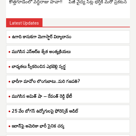
కొత్తగూడెంలో వద్దిరాజు హవా!!
పీజీ వైద్య సీట్ల భర్తీకి మరో ప్రకటన
Latest Updates
ఉగాది కానుకగా మెగాస్టార్ విద్యాదానం
ముగిసిన ఎన్ఆర్ఐ శ్వేత అంత్యక్రియలు
బాధ్యతలు స్వీకరించిన ఎర్రబెల్లి స్వర్ణ
భారీగా మావోల లొంగుబాటు..మరి గణపతి?
ముగిసిన అమిత్ షా – రేవంత్ రెడ్డి భేటీ
25 వేల బోగస్ ఉద్యోగులపై ఫోరెన్సిక్ ఆడిట్
ఇరాన్‌పై అమెరికా భారీ సైనిక చర్య