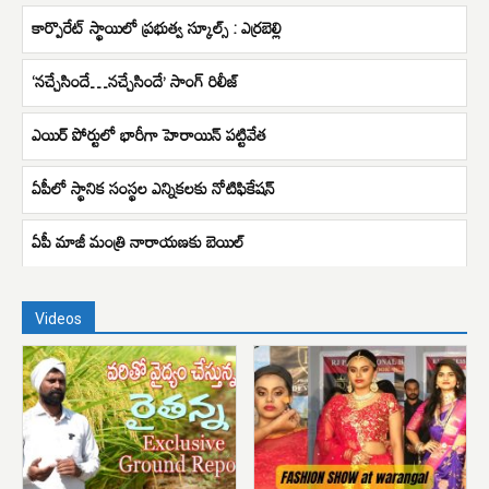
కార్పొరేట్ స్థాయిలో ప్రభుత్వ స్కూల్స్ : ఎర్రబెల్లి
‘నచ్చేసిందే…నచ్చేసిందే’ సాంగ్ రిలీజ్
ఎయిర్ పోర్టులో భారీగా హెరాయిన్ పట్టివేత
ఏపీలో స్థానిక సంస్థల ఎన్నికలకు నోటిఫికేషన్
ఏపీ మాజీ మంత్రి నారాయణకు బెయిల్
Videos