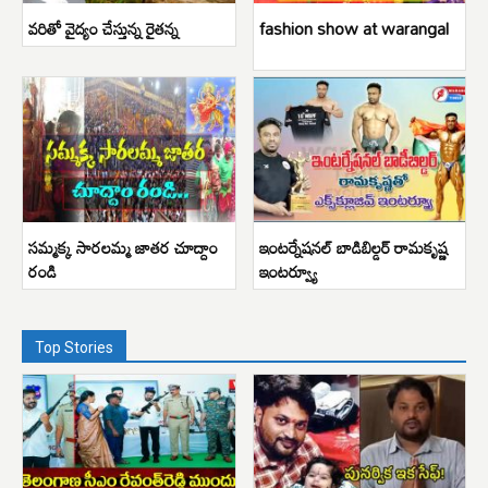
వరితో వైద్యం చేస్తున్న రైతన్న
fashion show at warangal
సమ్మక్క సారలమ్మ జాతర చూద్దాం
ఇంటర్నేషనల్ బాడిబిల్డర్ రామకృష్ణ
రండి
ఇంటర్వ్యూ
Top Stories