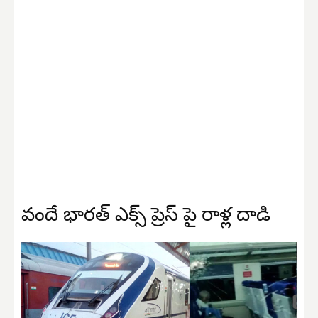
వందే భారత్ ఎక్స్ ప్రెస్ పై రాళ్ల దాడి