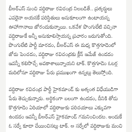
బీఆర్ఎస్ నుంచి వద్దిరాజు రవిచంద్ర నిలబడితే.. ప్రత్యర్థులు
ఎవరైనా ఆయనకే పరిస్థితులు అనుకూలంగా ఉంటాయన్న
ఊహాగానాలు జోరందుకున్నాయి. ఒకవేళ పొంగులేటి వచ్చినా
వద్దిరాజుకే అన్నీ అనుకూలిస్తాయన్న ప్రచారం జరుగుతోంది.
పొంగులేటి పార్టీ మారడం, బీఆర్ఎస్ ఈ మధ్య కొత్తగూడెంలో
జోరు పెంచడం, వద్దిరాజు రవిచంద్రకు క్లీన్ ఇమేజ్ ఉండడం
ఇవన్నీ కలిసొచ్చే అవకాశాలున్నాయని టాక్. కొత్తగూడెం ఓటర్ల
మదిలోనూ వద్దిరాజు పేరు ప్రముఖంగా ఉన్నట్లు తెలుస్తోంది.
వద్దిరాజు రవిచంద్ర పార్టీ హైకమాండ్ కు అత్యంత విధేయుడిగా
పేరు తెచ్చుకున్నారు. ఆర్థికంగా బలంగా ఉండడం, దీనికి తోడు
కొత్తగూడెం ఏరియాలో వద్దిరాజుకు పరిచయాలు ఎక్కువగా
ఉండడం ఇవన్నీ బీఆర్ఎస్ హైకమాండ్ గమనించిందట. అందుకే
ఓ సర్వే కూడా చేయించినట్లు టాక్. ఆ సర్వేలో వద్దిరాజుకు మంచి