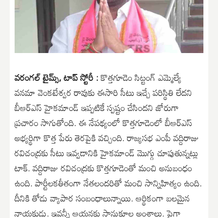
వరంగల్ టైమ్స్, టాప్ స్టోరీ :
కొత్తగూడెం సిట్టంగ్ ఎమ్మెల్యే
వనమా వెంకటేశ్వర రావుకు ఈసారి సీటు ఇచ్చే పరిస్థితి లేదని
బీఆర్ఎస్ హైకమాండ్ ఇప్పటికే స్పష్టం చేసిందని జోరుగా
ప్రచారం సాగుతోంది. ఈ నేపథ్యంలో కొత్తగూడెంలో బీఆర్ఎస్
అభ్యర్థిగా కొత్త పేరు తెరపైకి వచ్చింది. రాజ్యసభ ఎంపీ వద్దిరాజు
రవిచంద్రకు సీటు ఇవ్వడానికి హైకమాండ్ మొగ్గు చూపుతున్నట్లు
టాక్. వద్దిరాజు రవిచంద్రకు కొత్తగూడెంతో మంచి అనుబంధం
ఉంది. పార్టీలకతీతంగా నేతలందరితో మంచి సాన్నిహిత్యం ఉంది.
దీనికి తోడు వ్యాపార సంబంధాలున్నాయి. ఆర్థికంగా బలమైన
నాయకుడు. ఇవన్నీ ఆయనకు సానుకూల అంశాలు. పైగా