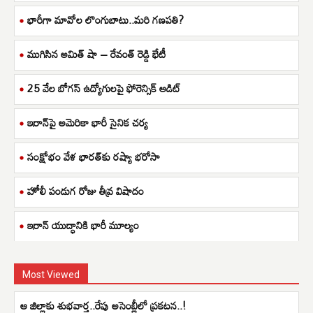
భారీగా మావోల లొంగుబాటు..మరి గణపతి?
ముగిసిన అమిత్ షా – రేవంత్ రెడ్డి భేటీ
25 వేల బోగస్ ఉద్యోగులపై ఫోరెన్సిక్ ఆడిట్
ఇరాన్‌పై అమెరికా భారీ సైనిక చర్య
సంక్షోభం వేళ భారత్‌కు రష్యా భరోసా
హోలీ పండుగ రోజు తీవ్ర విషాదం
ఇరాన్ యుద్ధానికి భారీ మూల్యం
Most Viewed
ఆ జిల్లాకు శుభవార్త..రేపు అసెంబ్లీలో ప్రకటన..!