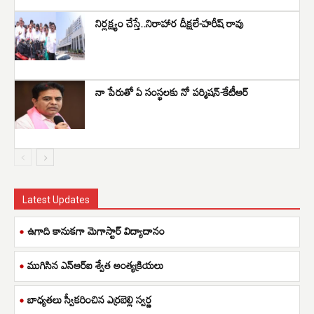
నిర్లక్ష్యం చేస్తే..నిరాహార దీక్షలే-హరీష్ రావు
నా పేరుతో ఏ సంస్థలకు నో పర్మిషన్-కేటీఆర్
Latest Updates
ఉగాది కానుకగా మెగాస్టార్ విద్యాదానం
ముగిసిన ఎన్ఆర్ఐ శ్వేత అంత్యక్రియలు
బాధ్యతలు స్వీకరించిన ఎర్రబెల్లి స్వర్ణ