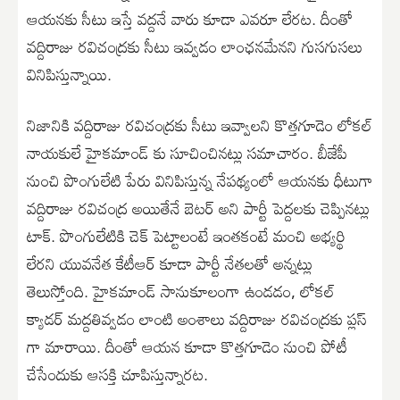
ఆయనకు సీటు ఇస్తే వద్దనే వారు కూడా ఎవరూ లేరట. దీంతో
వద్దిరాజు రవిచంద్రకు సీటు ఇవ్వడం లాంఛనమేనని గుసగుసలు
వినిపిస్తున్నాయి.
నిజానికి వద్దిరాజు రవిచంద్రకు సీటు ఇవ్వాలని కొత్తగూడెం లోకల్
నాయకులే హైకమాండ్ కు సూచించినట్లు సమాచారం. బీజేపీ
నుంచి పొంగులేటి పేరు వినిపిస్తున్న నేపథ్యంలో ఆయనకు ధీటుగా
వద్దిరాజు రవిచంద్ర అయితేనే బెటర్ అని పార్టీ పెద్దలకు చెప్పినట్లు
టాక్. పొంగులేటికి చెక్ పెట్టాలంటే ఇంతకంటే మంచి అభ్యర్థి
లేరని యువనేత కేటీఆర్ కూడా పార్టీ నేతలతో అన్నట్లు
తెలుస్తోంది. హైకమాండ్ సానుకూలంగా ఉండడం, లోకల్
క్యాడర్ మద్దతివ్వడం లాంటి అంశాలు వద్దిరాజు రవిచంద్రకు ప్లస్
గా మారాయి. దీంతో ఆయన కూడా కొత్తగూడెం నుంచి పోటీ
చేసేందుకు ఆసక్తి చూపిస్తున్నారట.