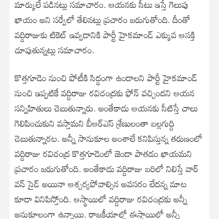
మార్కులే పడినట్లు సమాచారం. ఆయనకు సీటు ఇస్తే గెలుపు
ఖాయం అని సర్వేలో తేలినట్లు ప్రచారం జరుగుతోంది. దీంతో
వద్దిరాజుకు టికెట్ ఇవ్వడానికి పార్టీ హైకమాండ్ ఎక్కువ ఆసక్తి
చూపుతున్నట్లు సమాచారం.
కొత్తగూడెం నుంచి పోటీకి సిద్ధంగా ఉండాలని పార్టీ హైకమాండ్
నుంచి ఇప్పటికే వద్దిరాజు రవిచంద్రకు ఫోన్ వచ్చిందని ఆయన
సన్నిహితులు చెబుతున్నారు. అంతేకాదు ఆయనకు సీటిస్తే చాలు
గెలిపించుకుని వస్తామని బీఆర్ఎస్ శ్రేణులంతా బల్లగుద్ది
చెబుతున్నారట. అన్నీ సానుకూల అంశాలే కనిపిస్తున్న తరుణంలో
వద్దిరాజు రవిచంద్ర కొత్తగూడెంలో జెండా పాతడం ఖాయమని
ప్రచారం జరుగుతోంది. అంతేకాదు వద్దిరాజు బరిలో నిలిస్తే వార్
వన్ సైడ్ అయినా ఆశ్చర్యపోవాల్సిన అవసరం లేదన్న మాట
కూడా వినిపిస్తోంది. ఆస్థాయిలో వద్దిరాజు రవిచంద్రకు అన్నీ
అనుకూలంగా ఉన్నాయి. రాజకీయాల్లో ఈస్థాయిలో అన్నీ