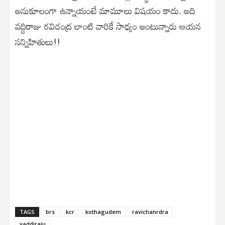
అనుకూలంగా ఉన్నాయంటే మామూలు విషయం కాదు. అది
వద్దిరాజు రవిచంద్ర లాంటి వారికే సాధ్యం అంటున్నారు ఆయన
సన్నిహితులు!!
TAGS
brs
kcr
kothagudem
ravichanrdra
vaddiraju