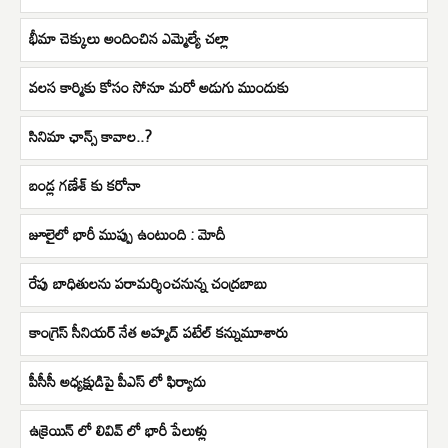
భీమా చెక్కులు అందించిన ఎమ్మెల్యే చల్లా
వ‌ల‌స కార్మికు కోసం సోనూ మరో అడుగు ముందుకు
సినిమా ఛాన్స్ కావాల..?
బండ్ల గణేశ్ కు కరోనా
జూలైలో భారీ ముప్పు ఉంటుంది : మోదీ
రేపు బాధితులను పరామర్శించనున్న చంద్రబాబు
కాంగ్రెస్‌ సీనియర్‌ నేత‌ అహ్మద్‌ పటేల్‌ కన్నుమూశారు
పీసీసీ అధ్యక్షుడిపై పీఎస్ లో ఫిర్యాదు
ఉక్రెయిన్ లో లివివ్ లో భారీ పేలుళ్లు