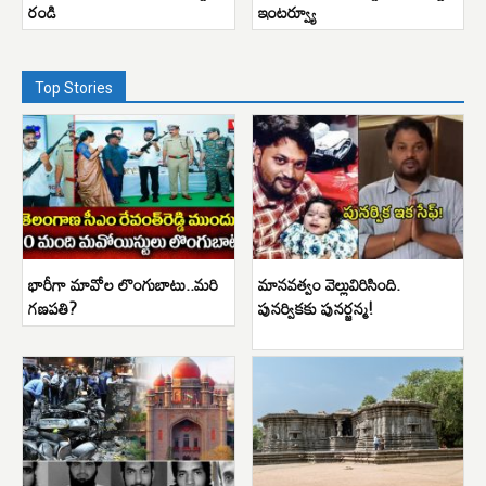
రండి
ఇంటర్వ్యూ
Top Stories
భారీగా మావోల లొంగుబాటు..మరి
మానవత్వం వెల్లువిరిసింది.
గణపతి?
పునర్వికకు పునర్జన్మ!