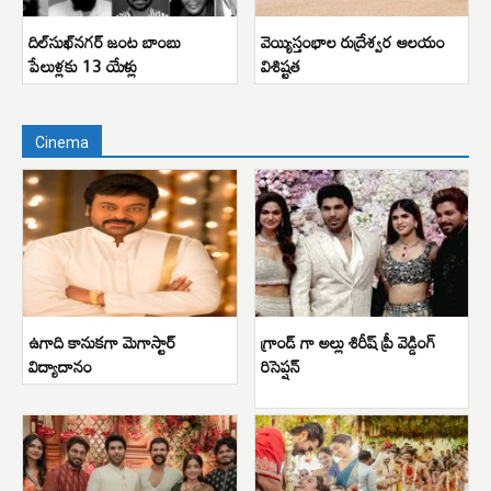
దిల్‌సుఖ్‌నగర్ జంట బాంబు
వెయ్యిస్తంభాల రుద్రేశ్వర ఆలయం
పేలుళ్లకు 13 యేళ్లు
విశిష్టత
Cinema
ఉగాది కానుకగా మెగాస్టార్
గ్రాండ్ గా అల్లు శిరీష్ ప్రీ వెడ్డింగ్
విద్యాదానం
రిసెప్షన్