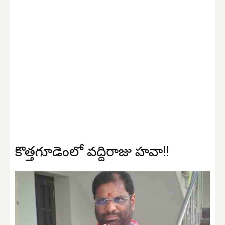
కొత్తగూడెంలో వద్దిరాజు హవా!!