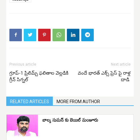
Previous article
Next article
గ్రూప్-1 ప్రిలిమ్స్ ఫలితాల వెల్లడికి
వందే భారత్ ఎక్స్ ప్రెస్ పై రాళ్ల
గ్రీన్ సిగ్నల్
దాడి
RELATED ARTICLES
MORE FROM AUTHOR
బాల్క సుమన్ కు బెయిల్ మంజూరు