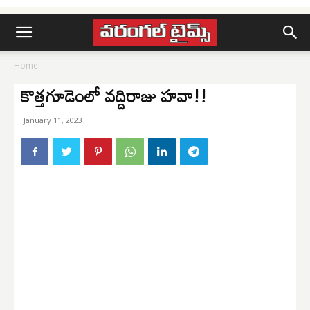
Home
కొత్తగూడెంలో వద్దిరాజు హవా!!
January 11, 2023